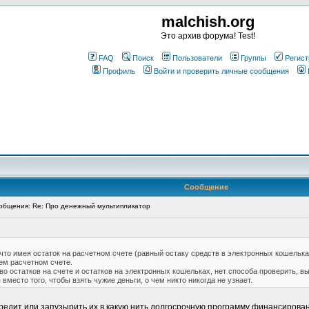
malchish.org
Это архив форума! Test!
FAQ
Поиск
Пользователи
Группы
Регист
Профиль
Войти и проверить личные сообщения
Сообщение
бщения: Re: Про денежный мультипликатор
что имея остаток на расчетном счете (равный остаку средств в электронных кошелька
ем расчетном счете.
 остатков на счете и остатков на электронных кошельках, нет способа проверить, вы
вместо того, чтобы взять чужие деньги, о чем никто никогда не узнает.
в кредит или запузырить их в какую нить долгосрочную программу финансирова