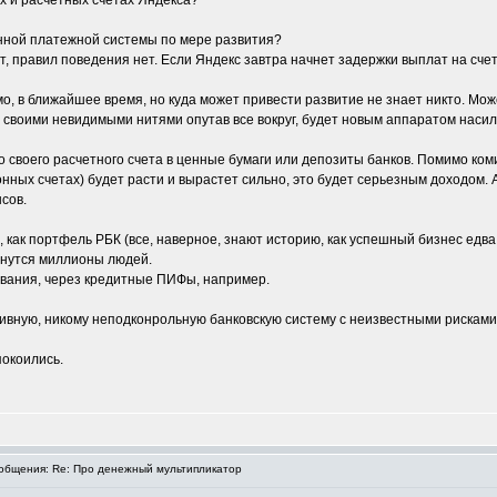
х и расчетных счетах Яндекса?
онной платежной системы по мере развития?
т, правил поведения нет. Если Яндекс завтра начнет задержки выплат на счета
мо, в ближайшее время, но куда может привести развитие не знает никто. М
, своими невидимыми нитями опутав все вокруг, будет новым аппаратом насили
о своего расчетного счета в ценные бумаги или депозиты банков. Помимо ко
ронных счетах) будет расти и вырастет сильно, это будет серьезным доходом
сов.
а, как портфель РБК (все, наверное, знают историю, как успешный бизнес ед
танутся миллионы людей.
ования, через кредитные ПИФы, например.
тивную, никому неподконрольную банковскую систему с неизвестными рискам
покоились.
бщения: Re: Про денежный мультипликатор