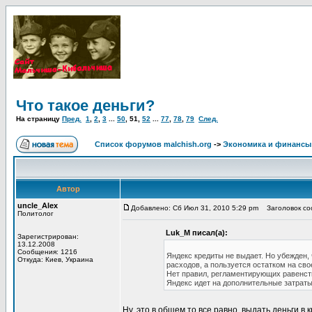
Что такое деньги?
На страницу
Пред.
1
,
2
,
3
...
50
,
51
,
52
...
77
,
78
,
79
След.
Список форумов malchish.org
->
Экономика и финансы
Автор
uncle_Alex
Добавлено: Сб Июл 31, 2010 5:29 pm
Заголовок соо
Политолог
Luk_M писал(а):
Зарегистрирован:
13.12.2008
Сообщения: 1216
Яндекс кредиты не выдает. Но убежден, 
Откуда: Киев, Украина
расходов, а пользуется остатком на сво
Нет правил, регламентирующих равенство
Яндекс идет на дополнительные затраты 
Ну, это в общем то все равно, выдать деньги 