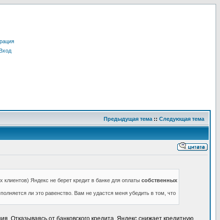
рация
Вход
Предыдущая тема
::
Следующая тема
х клиентов) Яндекс не берет кредит в банке для оплаты
собственных
полняется ли это равенство. Вам не удастся меня убедить в том, что
ния. Отказываясь от банковского кредита, Яндекс снижает кредитную