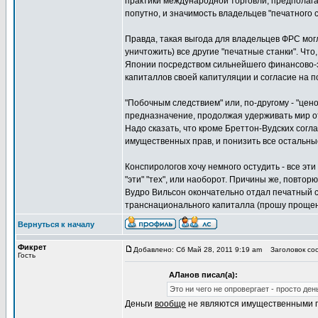
практики международной торговли, предполагал
попутно, и значимость владельцев "печатного с
Правда, такая выгода для владельцев ФРС могл
уничтожить) все другие "печатные станки". Ч
Японии посредством сильнейшего финансово-эк
капиталлов своей капитуляции и согласие на 
"Побочным следствием" или, по-другому - "цен
предназначение, продолжая удерживать мир от
Надо сказать, что кроме Бреттон-Вудских согла
имущественных прав, и понизить все остальн
Конспирологов хочу немного остудить - все эт
"эти" "тех", или наоборот. Причины же, повтор
Вудро Вильсон окончательно отдал печатный с
транснационального капиталла (прошу прощен
Вернуться к началу
Фикрет
Добавлено: Сб Май 28, 2011 9:19 am
Заголовок соо
Гость
АЛанов писал(а):
Это ни чего не опровергает - просто де
Деньги
вообще
не являются имущественными пр