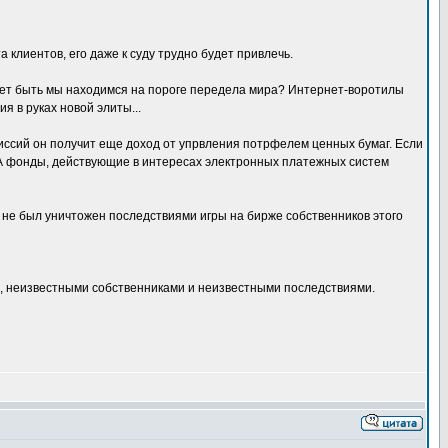
 клиентов, его даже к суду трудно будет привлечь.
ожет быть мы находимся на пороге передела мира? Интернет-воротилы
я в руках новой элиты...
миссий он получит еще доход от упрвления потрфелем ценных бумаг. Если
. А фонды, действующие в интересах электронных платежных систем
ва не был уничтожен последствиями игры на бирже собственников этого
и, неизвестными собственниками и неизвестными последствиями.