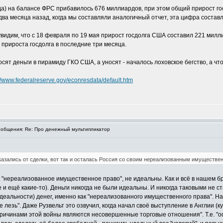
ода) на балансе ФРС прибавилось 676 миллиардов, при этом общий прирост го
а месяца назад, когда мы составляли аналогичный отчет, эта цифра составл
видим, что с 18 февраля по 19 мая прирост госдолга США составил 221 милл
 прироста госдолга в последние три месяца.
осят деньги в пирамиду ГКО США, а уносят - началось лоховское бегство, а 
://www.federalreserve.gov/econresdata/default.htm
общения: Re: Про денежный мультипликатор
тказались от сделки, вот так и осталась Россия со своим нереализованным имуществе
ак "нереализованное имущественное право", не идеальны. Как и всё в нашем бр
е и ещё какие-то). Деньги никогда не были идеальны. И никогда таковыми не ст
еальности) денег, именно как "нереализованного имущественного права". Н
 не лезь". Даже Рузвельт это озвучил, когда начал своё выступление в Англи
то причинами этой войны являются несовершенные торговые отношения". Т.е.