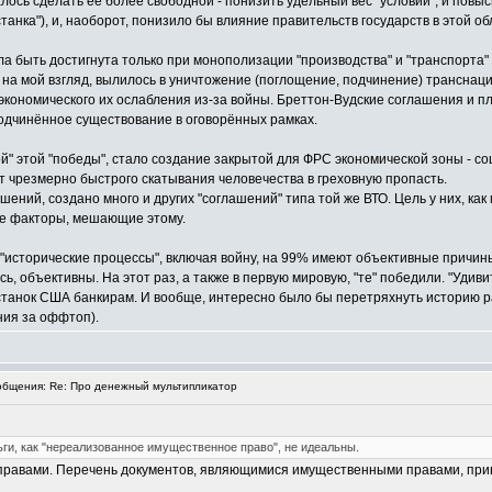
ось сделать её более свободной - понизить удельный вес "условий", и повыси
танка"), и, наоборот, понизило бы влияние правительств государств в этой о
а быть достигнута только при монополизации "производства" и "транспорта" м
то, на мой взгляд, вылилось в уничтожение (поглощение, подчинение) транс
ономического их ослабления из-за войны. Бреттон-Вудские соглашения и пл
подчинённое существование в оговорённых рамках.
ой" этой "победы", стало создание закрытой для ФРС экономической зоны - с
 чрезмерно быстрого скатывания человечества в греховную пропасть.
шений, создано много и других "соглашений" типа той же ВТО. Цель у них, как
ые факторы, мешающие этому.
и "исторические процессы", включая войну, на 99% имеют объективные причины
юсь, объективны. На этот раз, а также в первую мировую, "те" победили. "Уди
танок США банкирам. И вообще, интересно было бы перетряхнуть историю ра
ия за оффтоп).
бщения: Re: Про денежный мультипликатор
ньги, как "нереализованное имущественное право", не идеальны.
авами. Перечень документов, являющимися имущественными правами, привед