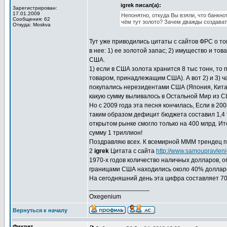
igrek писал(а):
Зарегистрирован:
17.01.2009
Непонятно, откуда Вы взяли, что банкн
Сообщения: 62
чём тут золото? Зачем дважды создава
Откуда: Moskva
Тут уже приводились цитаты с сайтов ФРС о то
в нее: 1) ее золотой запас; 2) имущество и т
США.
1) если в США золота хранится 8 тыс тонн, то
товаром, принадлежащим США). А вот 2) и 3) 
покупались нерезидентами США (Япония, Китай,
какую сумму выливалось в Остальной Мир из С
Но с 2009 года эта песня кончилась, Если в 20
таким образом дефицит бюджета составил 1,4 т
открытом рынке смогло только на 400 млрд. Ит
сумму 1 триллион!
Поздравляю всех. К всемирной МММ трендец п
2
igrek
Цитата с сайта
http://www.samoupravleni
1970-х годов количество наличных долларов,
границами США находились около 40% долларов
На сегодняшний день эта цифра составляет 70
_________________
Oxegenium
Вернуться к началу
Фикрет