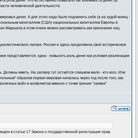
ть роль денег. Что естественно повысило бы значимость денег (а,
бласти человеческой деятельности.
ировых денег. А для этого надо было подчинить себе (а на худой конец -
национальным капиталлом (США) национальных капиталлов Европы и
ан Маршала в этом плане можно рассматривать как признание нац.
оциалистического лагеря. Россия и здесь продолжила своё историческое
 мне представляется, одна - повысить роль денег как условия реализации
. Должны иметь. На заговор тут остаётся слишком мало - кто кого. Или
вительным" образом первая мировая началась через год после того, как
зличных войн и конфликтов именно с точки зрения "заявок"
ен в статье 17 Закона о государственной регистрации прав.