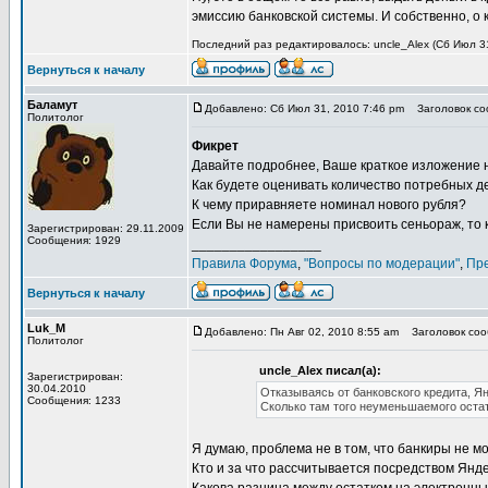
эмиссию банковской системы. И собственно, о 
Последний раз редактировалось: uncle_Alex (Сб Июл 31
Вернуться к началу
Баламут
Добавлено: Сб Июл 31, 2010 7:46 pm
Заголовок соо
Политолог
Фикрет
Давайте подробнее, Ваше краткое изложение 
Как будете оценивать количество потребных д
К чему приравняете номинал нового рубля?
Если Вы не намерены присвоить сеньораж, то 
Зарегистрирован: 29.11.2009
Сообщения: 1929
_________________
Правила Форума
,
"Вопросы по модерации"
,
Пр
Вернуться к началу
Luk_M
Добавлено: Пн Авг 02, 2010 8:55 am
Заголовок сооб
Политолог
uncle_Alex писал(а):
Зарегистрирован:
30.04.2010
Отказываясь от банковского кредита, Я
Сообщения: 1233
Сколько там того неуменьшаемого оста
Я думаю, проблема не в том, что банкиры не мо
Кто и за что рассчитывается посредством Янд