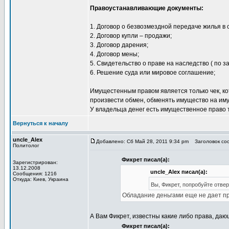
Правоустанавливающие документы:
1. Договор о безвозмездной передаче жилья в 
2. Договор купли – продажи;
3. Договор дарения;
4. Договор мены;
5. Свидетельство о праве на наследство ( по з
6. Решение суда или мировое соглашение;
Имущестенным правом является только чек, кот
произвести обмен, обменять имущество на имущ
У владельца денег есть имущественное право т
Вернуться к началу
uncle_Alex
Добавлено: Сб Май 28, 2011 9:34 pm
Заголовок соо
Политолог
Фикрет писал(а):
Зарегистрирован:
13.12.2008
uncle_Alex писал(а):
Сообщения: 1216
Откуда: Киев, Украина
Вы, Фикрет, попробуйте отвер
Обладание деньгами еще не дает пр
А Вам Фикрет, известны какие либо права, да
Фикрет писал(а):