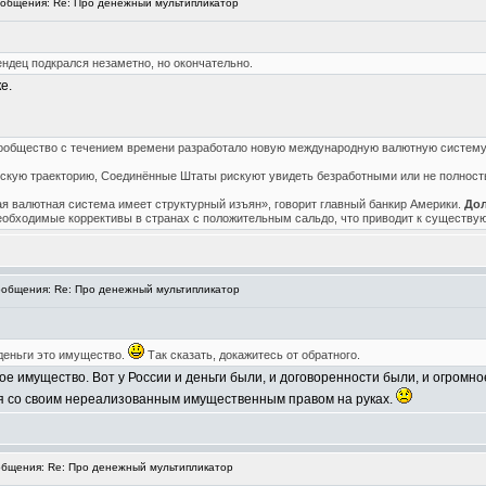
общения: Re: Про денежный мультипликатор
ндец подкрался незаметно, но окончательно.
е.
сообщество с течением времени разработало новую международную валютную систем
скую траекторию, Соединённые Штаты рискуют увидеть безработными или не полност
 валютная система имеет структурный изъян», говорит главный банкир Америки.
Дол
 необходимые коррективы в странах с положительным сальдо, что приводит к существ
общения: Re: Про денежный мультипликатор
 деньги это имущество.
Так сказать, докажитесь от обратного.
е имущество. Вот у России и деньги были, и договоренности были, и огромн
ссия со своим нереализованным имущественным правом на руках.
бщения: Re: Про денежный мультипликатор