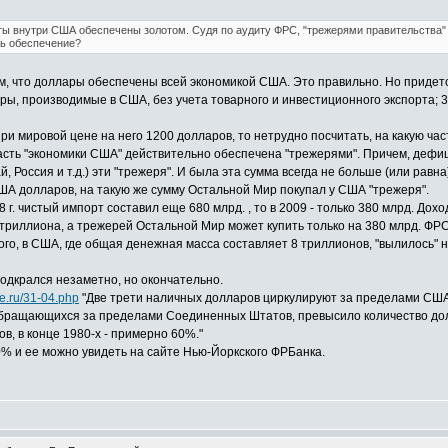
оты внутри США обеспечены золотом. Судя по аудиту ФРС, "трежерями правительства"
ть обеспечение?
м, что доллары обеспечены всей экономикой США. Это правильно. Но придется 
овары, производимые в США, без учета товарного и инвестиционного экспорта
 при мировой цене на него 1200 долларов, то нетрудно посчитать, на какую ч
часть "экономики США" действительно обеспечена "трежерями". Причем, дефи
 Россия и т.д.) эти "трежеря". И была эта сумма всегда не больше (или равн
ША долларов, на такую же сумму Остальной Мир покупал у США "трежеря".
08 г. чистый импорт составил еще 680 млрд. , то в 2009 - только 380 млрд. До
риллиона, а трежерей Остальной Мир может купить только на 380 млрд. ФРС п
ого, в США, где общая денежная масса составляет 8 триллионов, "вылилось"
одкрался незаметно, но окончательно.
e.ru/31-04.php
"Две трети наличных долларов циркулируют за пределами СШ
 обращающихся за пределами Соединенных Штатов, превысило количество дол
, в конце 1980-х - примерно 60%."
% и ее можно увидеть на сайте Нью-Йоркского ФРБанка.