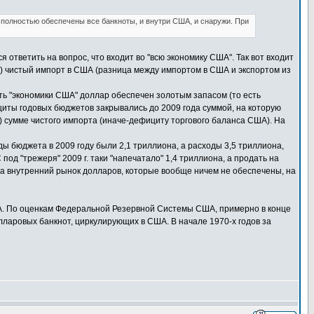
 полностью обеспечены все банкноты, и внутри США, и снаружи. При
ответить на вопрос, что входит во "всю экономику США". Так вот входит
; 3) чистый импорт в США (разница между импортом в США и экспортом из
асть "экономики США" доллар обеспечен золотым запасом (то есть
циты годовых бюджетов закрывались до 2009 года суммой, на которую
а) сумме чистого импорта (иначе-дефициту торгового баланса США). На
ходы бюджета в 2009 году были 2,1 триллиона, а расходы 3,5 триллиона,
од "трежеря" 2009 г. таки "напечатало" 1,4 триллиона, а продать на
 на внутренний рынок долларов, которые вообще ничем не обеспечены, на
А. По оценкам Федеральной Резервной Системы США, примерно в конце
ларовых банкнот, циркулирующих в США. В начале 1970-х годов за