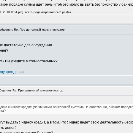
каком порядке суммы идет речь, чтоб это могло вызвать беспокойство у банк
, 2010 9:54 pm), всего редактировалось 2 раз(а)
бщения: Re: Про денежный мультипликатор
не достаточно для обсуждения.
енег?
как Вы убедите в этом остальных?
едупреждения
щения: Re: Про денежный мультипликатор
ндекс снижает кредитную эмиссию банковской системы. И собственно, о каком порядке
тка?
гут выдать Яндексу кредит, а в том, что Яндекс ведет свою деятельность беск
екс-денег?