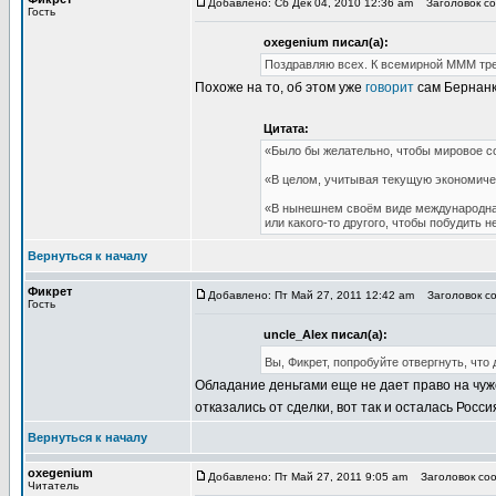
Добавлено: Сб Дек 04, 2010 12:36 am
Заголовок со
Гость
oxegenium писал(а):
Поздравляю всех. К всемирной МММ тре
Похоже на то, об этом уже
говорит
сам Бернанк
Цитата:
«Было бы желательно, чтобы мировое 
«В целом, учитывая текущую экономиче
«В нынешнем своём виде международная
или какого-то другого, чтобы побудить
Вернуться к началу
Фикрет
Добавлено: Пт Май 27, 2011 12:42 am
Заголовок со
Гость
uncle_Alex писал(а):
Вы, Фикрет, попробуйте отвергнуть, что
Обладание деньгами еще не дает право на чужо
отказались от сделки, вот так и осталась Ро
Вернуться к началу
oxegenium
Добавлено: Пт Май 27, 2011 9:05 am
Заголовок соо
Читатель