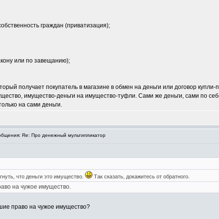
собственность граждан (приватизация);
акону или по завещанию);
орый получает покупатель в магазине в обмен на деньги или договор купли-п
ество, имущество-деньги на имущество-туфли. Сами же деньги, сами по себе
олько на сами деньги.
бщения: Re: Про денежный мультипликатор
гнуть, что деньги это имущество.
Так сказать, докажитесь от обратного.
аво на чужое имущество.
юшие право на чужое имущество?