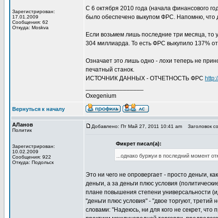
С 6 октября 2010 года (начала финансового г
Зарегистрирован:
было обеспечено выкупом ФРС. Напомню, что дв
17.01.2009
Сообщения: 62
Откуда: Moskva
Если возьмем лишь последние три месяца, то у
304 миллиарда. То есть ФРС выкупило 137% от
Означает это лишь одно - лохи теперь не прин
печатный станок.
ИСТОЧНИК ДАННЫХ - ОТЧЕТНОСТЬ ФРС
http
_________________
Oxegenium
Вернуться к началу
АЛанов
Добавлено: Пт Май 27, 2011 10:41 am
Заголовок со
Политик
Фикрет писал(а):
Зарегистрирован:
10.02.2009
...однако буржуи в последний момент о
Сообщения: 922
Откуда: Подольск
Это ни чего не опровергает - просто деньги, к
деньги, а за деньги плюс условия (политически
плане повышения степени универсальности (ид
"деньги плюс условия" - "двое торгуют, третий
словами: "Надеюсь, ни для кого не секрет, ч