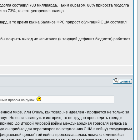
сдолга составил 783 миллиарда. Таким образом, 86% прироста госдолга
яла 73%, то есть ускорение налицо.
иард, в то время как на балансе ФРС прирост облигаций США составил
чтобы покрыть вывод их капиталов (и текущий дефицит бюджета) работает
нным правом на руках.
енном мире. Или Опель, как товар, не идеален - продается не только за
анут. Но если заглянуть в историю, то не трудно проследить тренд в
апример, до Второй мировой войны международная торговля велась за
и (куда он прибыл для переговоров по вступлению США в войну) следующими
 "официальной целью" той войны провозглашалась ломка сложившейся