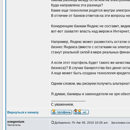
Какова разница между остатком на электронны
Куда направлена эта разница?
Какие еще технологии родятся внутри электр
В отличие от банков ответов на эти вопросы не
Конкуренцию банкам Яндекс не составит, види
вот-вот захватят власть над миром и Интернет
Например, Яндекс может разместить остатки с
бизнес Яндекса (вместе с остатками на элект
станут реальной силой в мире реальных финан
А если этот портфель будет такого же качеств
бизнеса)? В случае банкротства без денег ос
А еще может быть создана технология кредит
Одним словом, мы рискуем получить альтерна
Я думаю, банкиры и законодатели не зря обес
_________________
С уважением,
Вернуться к началу
oxegenium
Добавлено: Пт Авг 06, 2010 10:26 am
Заголовок соо
Читатель