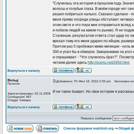
"Случилась эта история в прошлом году. Значи
волосы и голубые глаза. В моём городе нет сина
решил побриться налысо. Сказано сделано - по
меня прямо посреди улицы обступают четверо л
этом свете и что пора мне отправиться вслед з
и побили людей на каком-то рынке). Я не поду
Сталиным. результатом ответа стал удар по лиц
врезал тому кто меня ударил по яйцам, разверн
Притом раз 5 пробежал мимо милиции - ноль в
300 и упал бы в обморок. Заворачиваю за угол 
и спрашивает - "Что случилось брат?". Посмотрев вв
читаем далее здесь
http://sramu.net/2956.html
Вернуться к началу
Вольд
Добавлено: Пт Июл 16, 2010 2:55 pm
Заголовок соо
Политик
И не такое бывает. Но свои истории я рассказы
Зарегистрирован: 02.11.2008
Сообщения: 997
Откуда: Самара
Вернуться к началу
Показать сообщения:
Список форумов malchish.org
->
Общий ф