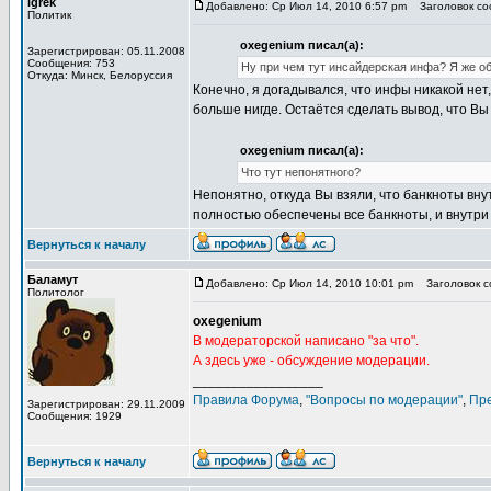
igrek
Добавлено: Ср Июл 14, 2010 6:57 pm
Заголовок соо
Политик
oxegenium писал(а):
Зарегистрирован: 05.11.2008
Сообщения: 753
Ну при чем тут инсайдерская инфа? Я же об
Откуда: Минск, Белоруссия
Конечно, я догадывался, что инфы никакой нет
больше нигде. Остаётся сделать вывод, что Вы
oxegenium писал(а):
Что тут непонятного?
Непонятно, откуда Вы взяли, что банкноты вн
полностью обеспечены все банкноты, и внутри
Вернуться к началу
Баламут
Добавлено: Ср Июл 14, 2010 10:01 pm
Заголовок со
Политолог
oxegenium
В модераторской написано "за что".
А здесь уже - обсуждение модерации.
_________________
Правила Форума
,
"Вопросы по модерации"
,
Пр
Зарегистрирован: 29.11.2009
Сообщения: 1929
Вернуться к началу