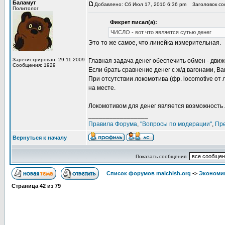
Баламут
Добавлено: Сб Июл 17, 2010 6:36 pm
Заголовок соо
Политолог
Фикрет писал(а):
ЧИСЛО - вот что является сутью денег
Это то же самое, что линейка измерительная.
Зарегистрирован: 29.11.2009
Главная задача денег обеспечить обмен - движ
Сообщения: 1929
Если брать сравнение денег с ж/д вагонами, В
При отсутствии локомотива (фр. locomotive от 
на месте.
Локомотивом для денег является возможность ле
_________________
Правила Форума
,
"Вопросы по модерации"
,
Пр
Вернуться к началу
Показать сообщения:
Список форумов malchish.org
->
Экономи
Страница
42
из
79