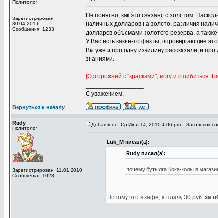
Политолог
Не понятно, как это связано с золотом. Наско
Зарегистрирован:
наличных долларов на золото, различия нали
30.04.2010
Сообщения: 1233
долларов объемами золотого резерва, а также
У Вас есть какие-то факты, опровергающие это
Вы уже и про одну извилину рассказали, и про
знаниями.
[Осторожней с "красками", могу и ошибиться. Б
_________________
С уважением,
Вернуться к началу
Rudy
Добавлено: Ср Июл 14, 2010 4:06 pm
Заголовок соо
Политолог
Luk_M писал(а):
Rudy писал(а):
почему бутылка Кока-колы в магазине
Зарегистрирован: 11.01.2010
Сообщения: 1028
Потому что в кафе, я плачу 30 руб.
за 