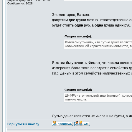
Зарегистрирован: 11.01.2010
Сообщения: 1028
Элементарно, Ватсон:
допустим
две
груши можно непосредственно 
будет стоить
один
руб. а
одна
груша
один
руб.
Фикрет писал(а):
Хотел бы уточнить, что сутью денег явля
количественной характеристики объектов, в
Я хотел бы уточнить, Фикрет, что
числа
являют
измерения блага тоже попадает в семейство др
т.п.). Деньги в этом семействе количественны
Фикрет писал(а):
ЦИФРА - это числовой знак (символ), котор
именно
числа
.
Сутью денег являются не числа и не буквы, а
и
Вернуться к началу