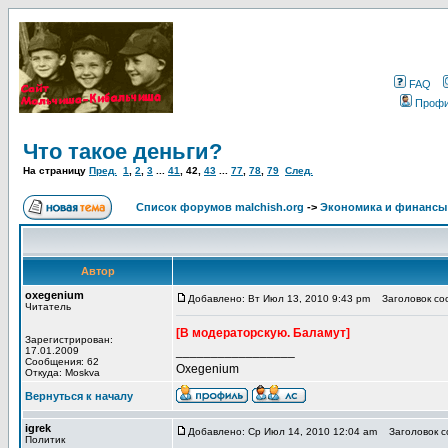
FAQ
Проф
Что такое деньги?
На страницу
Пред.
1
,
2
,
3
...
41
,
42
,
43
...
77
,
78
,
79
След.
Список форумов malchish.org
->
Экономика и финансы
Автор
oxegenium
Добавлено: Вт Июл 13, 2010 9:43 pm
Заголовок соо
Читатель
[В модераторскую. Баламут]
Зарегистрирован:
_________________
17.01.2009
Сообщения: 62
Oxegenium
Откуда: Moskva
Вернуться к началу
igrek
Добавлено: Ср Июл 14, 2010 12:04 am
Заголовок со
Политик