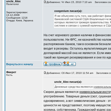
uncle_Alex
Добавлено: Чт Июл 15, 2010 7:10 am
Заголовок соо
Политолог
oxegenium писал(а):
Зарегистрирован:
13.12.2008
Я же объясняю суть того, как работает фи
Сообщения: 1216
банковской системой США б/наличные>>и м
Откуда: Киев, Украина
которых являются трежеря правительства. 
системе и связан с суммой наличных в СШ
На счет корневого уровня налички в финансово
пользователю. Ни ФРС, ни казначейство налом
распоряжении банков, там в основном безналич
входит в резервы. Осталось мультипликация за
долларовой массой она не является. Если име
такой же принцип резервирования и они по ид
Вернуться к началу
Фикрет
Добавлено: Сб Июл 17, 2010 11:54 am
Заголовок со
Гость
uncle_Alex писал(а):
Денежные средства являются
универсальн
Скорее деньги являются
универсальным инстр
употреблению. Товарные деньги (скот, сушена
одновременно, а вот символические деньги - эт
ценности не представляют, поэтому имущество
хозяина, собственника, Гражданский кодекс ра