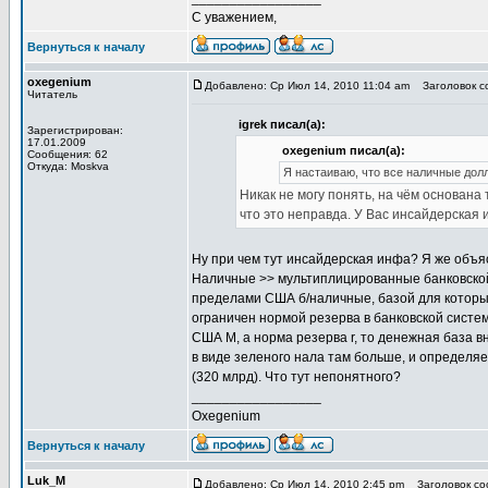
С уважением,
Вернуться к началу
oxegenium
Добавлено: Ср Июл 14, 2010 11:04 am
Заголовок со
Читатель
igrek писал(а):
Зарегистрирован:
17.01.2009
oxegenium писал(а):
Сообщения: 62
Откуда: Moskva
Я настаиваю, что все наличные до
Никак не могу понять, на чём основана
что это неправда. У Вас инсайдерская
Ну при чем тут инсайдерская инфа? Я же объя
Наличные >> мультиплицированные банковско
пределами США б/наличные, базой для которы
ограничен нормой резерва в банковской систе
США М, а норма резерва r, то денежная база в
в виде зеленого нала там больше, и определяе
(320 млрд). Что тут непонятного?
_________________
Oxegenium
Вернуться к началу
Luk_M
Добавлено: Ср Июл 14, 2010 2:45 pm
Заголовок соо