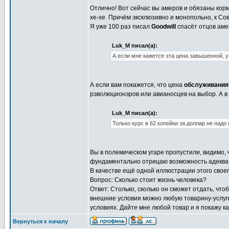
Отлично! Вот сейчас вы амеров и обязаны корм
хе-хе. Причём эксклюзивно и монопольно, к С
Я уже 100 раз писал
Goodwill
спасёт отцов аме
Luk_M писал(а):
А если мне кажется эта цена завышенной, 
А если вам покажется, что цена
обслуживани
рэволюционэров или авианосцев на выбор. А 
Luk_M писал(а):
Только курс в 62 копейки за доллар не над
Вы в полемическом угаре пропустили, видимо, ч
фундаментально отрицаю возможность адекват
В качестве ещё одной иллюстрации этого свое
Вопрос: Сколько стоит жизнь человека?
Ответ: Столько, сколько он сможет отдать, что
внешние условия можно любую товарину-услуги
условиях. Дайте мне любой товар и я покажу как
Вернуться к началу