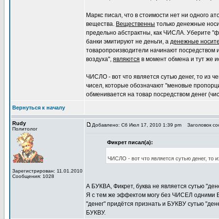
Маркс писал, что в стоимости нет ни одного ато
вещества.
Вещественны
только денежные носит
предельно абстрактны, как ЧИСЛА. Уберите "фу
банки эмитируют не деньги, а
денежные носит
товаропроизводители начинают посредством и
воздуха",
являются
в момент обмена и тут же и
ЧИСЛО - вот что является сутью денег, то из ч
чисел, которые обозначают "меновые пропорци
обменивается на товар посредством денег (чис
Вернуться к началу
Rudy
Добавлено: Сб Июл 17, 2010 1:39 pm
Заголовок соо
Политолог
Фикрет писал(а):
ЧИСЛО - вот что является сутью денег, то и
Зарегистрирован: 11.01.2010
Сообщения: 1028
А БУКВА, Фикрет, буква не является сутью "дене
Я с тем же эффектом могу без ЧИСЕЛ одними 
"денег" придётся признать и БУКВУ сутью "ден
БУКВУ.