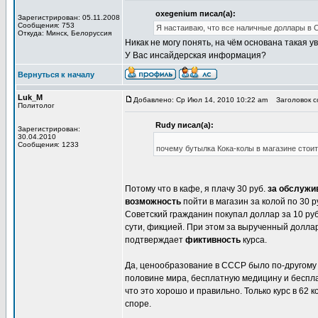
oxegenium писал(а):
Зарегистрирован: 05.11.2008
Сообщения: 753
Я настаиваю, что все наличные доллары в
Откуда: Минск, Белоруссия
Никак не могу понять, на чём основана такая 
У Вас инсайдерская информация?
Вернуться к началу
Luk_M
Добавлено: Ср Июл 14, 2010 10:22 am
Заголовок со
Политолог
Rudy писал(а):
Зарегистрирован:
30.04.2010
Сообщения: 1233
почему бутылка Кока-колы в магазине стоит 
Потому что в кафе, я плачу 30 руб.
за обслужи
возможность
пойти в магазин за колой по 30 р
Советский гражданин покупал доллар за 10 руб.
сути, фикцией. При этом за вырученный доллар
подтверждает
фиктивность
курса.
Да, ценообразование в СССР было по-другому 
половине мира, бесплатную медицину и беспла
что это хорошо и правильно. Только курс в 62
споре.
_________________