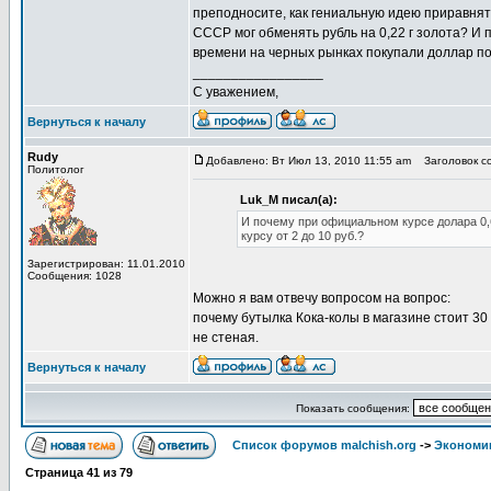
преподносите, как гениальную идею приравнять 
СССР мог обменять рубль на 0,22 г золота? И
времени на черных рынках покупали доллар по 
_________________
С уважением,
Вернуться к началу
Rudy
Добавлено: Вт Июл 13, 2010 11:55 am
Заголовок со
Политолог
Luk_M писал(а):
И почему при официальном курсе долара 0,
курсу от 2 до 10 руб.?
Зарегистрирован: 11.01.2010
Сообщения: 1028
Можно я вам отвечу вопросом на вопрос:
почему бутылка Кока-колы в магазине стоит 30 р
не стеная.
Вернуться к началу
Показать сообщения:
Список форумов malchish.org
->
Экономи
Страница
41
из
79