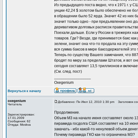
Из предыдущего поста видно, что к 1971 г. у 
унции 42,24 $ золотом было обеспечено не бол
в обращении было 52 ярда. Значит 42 из них 
значит только одно - при предъявлении оно до
деривативом долговых расписок правительства
Поехали дальше. Если у России в трежерях нахо
товаров. Где? Везде, где принимается бакс как
зелени, значит она что-то продала на эту сумму
вся сумма баксов в мире баксодержателей это 
Теперь по существу Вашего замечания, что 887 
бродят по миру за пределами Штатов, и вот он
сегодня составляет 13,5 триллионов и включае
(См. след. пост)
_________________
Oxegenium
Вернуться к началу
oxegenium
Добавлено: Пн Июл 12, 2010 1:30 pm
Заголовок соо
Читатель
Продолжение.
Зарегистрирован:
Объем M3 на начало июня составляет около 13
17.01.2009
Сообщения: 62
пирамида госдолга США составляет на 10 июня 
Откуда: Moskva
закачать - ибо какой-то ненулевой объем денег
Почему пирамида ГКО как-то ограничена M3?