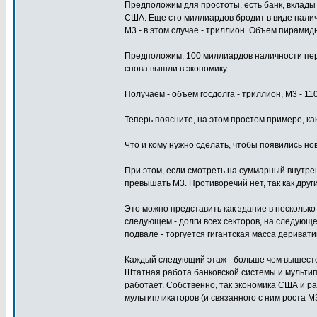
Предположим для простоты, есть банк, вклады
США. Еще сто миллиардов бродит в виде наличн
М3 - в этом случае - триллион. Объем пирамид
Предположим, 100 миллиардов наличности пере
снова вышли в экономику.
Получаем - объем госдолга - триллион, М3 - 11
Теперь поясните, на этом простом примере, к
Что и кому нужно сделать, чтобы появились но
При этом, если смотреть на суммарный внутре
превышать M3. Противоречий нет, так как други
Это можно представить как здание в несколько
следующем - долги всех секторов, на следующе
подвале - торгуется гигантская масса деривати
Каждый следующий этаж - больше чем вышест
Штатная работа банковской системы и мультипл
работает. Собственно, так экономика США и ра
мультипликаторов (и связанного с ним роста M3