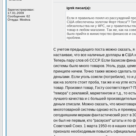
igrek писал(а):
Зарегистрирован:
17.01.2009
Сообщения: 62
Если я правильно понял из рассуждений пр
Откуда: Moskva
США обеспечены золотом Форт-Нокса"? Тепе
обязательства ни у ФРС, ни у правительств
товар в любом магазине. Так же, как на с
было прийти в министерство финансов и сказ
проблем.
С учетом предыдущего поста можно сказать, я 
настаиваю, что все наличные доллары
в
США и
Теперь пару слов об СССР. Если базисом фина
системы было много товаров. Уголь, руда, цеме
принципе ничем. Точно также можно сделать г
деньгами. Если уголь сожгли (потребили), то и
как на золоте стоит проба, так же и на угле е
товар. Произвел товар, Госту соответствует? П
"гемора" с рекламой, маркетингом и т.д., то 
лучшего качества и с большей производительно
деньги списали. Можно сказать, что монотова
многотоварной системы однако есть и преимущ
сегодняшним меркам фантастический рост в 30
он был не первым, кто "раскусил" штаты и по
Советский Союз. 1 марта 1950-го в наших газ
признало необходимым повысить официальный