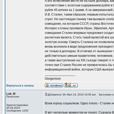
А его исчисление вести не на базе доллара, ка
соответствии с золотым содержанием рубля в 0
рубля 45 копеек за 1 грамм. А за американски
И.В. Сталин, таким образом, первым попытался
стрит. Но настоящую панику там вызвало сооб
совещание, на котором СССР, страны Восточно
Интерес к плану проявили Иран, Эфиопия, Арг
совещании Сталин впервые предложил создать
расчетная валюта. Стать такой валютой все ш
золотую основу. Смерть Сталина не позволила
вновь возникла в виде предложения президен
не только в долларах. В отличие от нынешних
действительно умным правителем, человеком,
а также выступление на XIX съезде говорят о т
точно при Стаине Россия не превратилась бы 
информационной войне, которую США выиграли в
_________________
Oxegenium
Вернуться к началу
Luk_M
Добавлено: Вт Июл 13, 2010 10:55 am
Заголовок со
Политолог
Всем хорош социализм. Одно плохо - Сталин не
Зарегистрирован:
30.04.2010
Сообщения: 1233
Я вот несколько моментов не понял. Сначала В