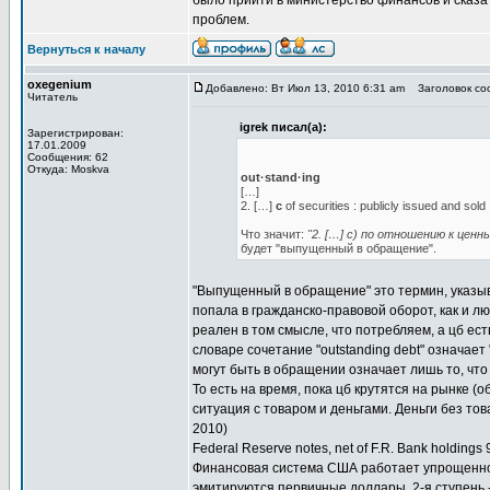
было прийти в министерство финансов и сказать
проблем.
Вернуться к началу
oxegenium
Добавлено: Вт Июл 13, 2010 6:31 am
Заголовок соо
Читатель
igrek писал(а):
Зарегистрирован:
17.01.2009
Сообщения: 62
Откуда: Moskva
out·stand·ing
[…]
2. […]
c
of securities : publicly issued and sold
Что значит:
"2. […] c) по отношению к цен
будет "выпущенный в обращение".
"Выпущенный в обращение" это термин, указыв
попала в гражданско-правовой оборот, как и л
реален в том смысле, что потребляем, а цб ест
словаре сочетание "outstanding debt" означае
могут быть в обращении означает лишь то, что
То есть на время, пока цб крутятся на рынке (
ситуация с товаром и деньгами. Деньги без то
2010)
Federal Reserve notes, net of F.R. Bank holdings
Финансовая система США работает упрощенно, к
эмитируются первичные доллары, 2-я ступень 