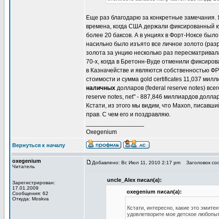
Еще раз благодарю за конкретные замечания. 
времена, когда США держали фиксированный ку
более 20 баксов. А в унциях в Форт-Ноксе был
насильно было изъято все личное золото (разр
золота за унцию несколько раз пересматривала
70-х, когда в Бретонн-Вуде отменили фиксиро
в Казначействе и являются собственностью ФРС.
стоимости и сумма gold certificates 11,037 ми
наличных
долларов (federal reserve notes) все
reserve notes, net" - 887,846 миллиардов дол
Кстати, из этого мы видим, что Maxon, писавш
прав. С чем его и поздравляю.
_________________
Oxegenium
Вернуться к началу
oxegenium
Добавлено: Вс Июл 11, 2010 2:17 pm
Заголовок соо
Читатель
uncle_Alex писал(а):
Зарегистрирован:
17.01.2009
oxegenium писал(а):
Сообщения: 62
Откуда: Moskva
Кстати, интересно, какие это эмите
удовлетворите мое детское любопы