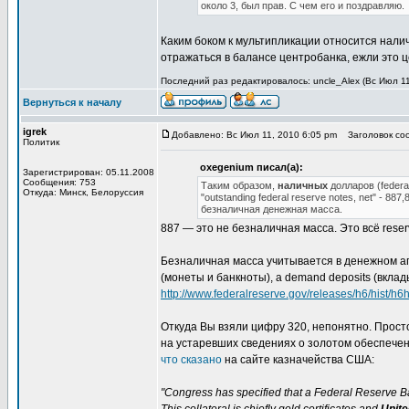
около 3, был прав. С чем его и поздравляю.
Каким боком к мультипликации относится нал
отражаться в балансе центробанка, ежли это 
Последний раз редактировалось: uncle_Alex (Вс Июл 11
Вернуться к началу
igrek
Добавлено: Вс Июл 11, 2010 6:05 pm
Заголовок соо
Политик
oxegenium писал(а):
Зарегистрирован: 05.11.2008
Сообщения: 753
Таким образом,
наличных
долларов (federa
Откуда: Минск, Белоруссия
"outstanding federal reserve notes, net" -
безналичная денежная масса.
887 — это не безналичная масса. Это всё rese
Безналичная масса учитывается в денежном агр
(монеты и банкноты), а demand deposits (вклад
http://www.federalreserve.gov/releases/h6/hist/h6hi
Откуда Вы взяли цифру 320, непонятно. Прост
на устаревших сведениях о золотом обеспечен
что сказано
на сайте казначейства США:
"Congress has specified that a Federal Reserve Ba