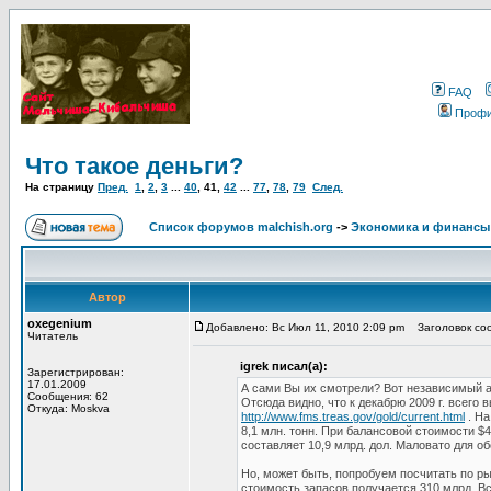
FAQ
Проф
Что такое деньги?
На страницу
Пред.
1
,
2
,
3
...
40
,
41
,
42
...
77
,
78
,
79
След.
Список форумов malchish.org
->
Экономика и финансы
Автор
oxegenium
Добавлено: Вс Июл 11, 2010 2:09 pm
Заголовок соо
Читатель
igrek писал(а):
Зарегистрирован:
17.01.2009
А сами Вы их смотрели? Вот независимый 
Сообщения: 62
Отсюда видно, что к декабрю 2009 г. всего 
Откуда: Moskva
http://www.fms.treas.gov/gold/current.html
. На
8,1 млн. тонн. При балансовой стоимости $
составляет 10,9 млрд. дол. Маловато для о
Но, может быть, попробуем посчитать по р
стоимость запасов получается 310 млрд. В