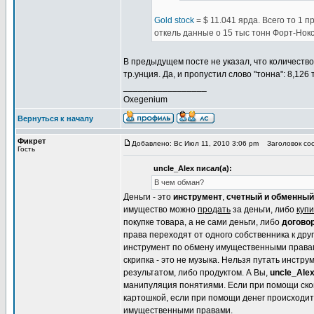
Gold stock
= $ 11.041 ярда. Всего то 1 
откель данные о 15 тыс тонн Форт-Нок
В предыдущем посте не указал, что количество
тр.унция. Да, и пропустил слово "тонна": 8,126
_________________
Oxegenium
Вернуться к началу
Фикрет
Добавлено: Вс Июл 11, 2010 3:06 pm
Заголовок соо
Гость
uncle_Alex писал(а):
В чем обман?
Деньги - это
инструмент
,
счетный и обменный
имущество можно
продать
за деньги, либо
купи
покупке товара, а не сами деньги, либо
догово
права переходят от одного собственника к дру
инструмент по обмену имущественными правами. 
скрипка - это не музыка. Нельзя путать инстру
результатом, либо продуктом. А Вы,
uncle_Ale
манипуляция понятиями. Если при помощи сков
картошкой, если при помощи денег происходит
имущественными правами.