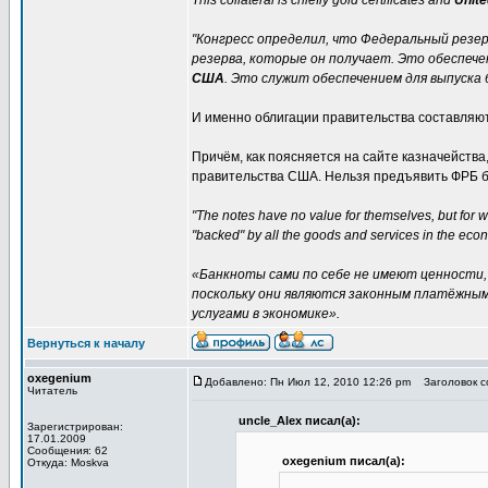
This collateral is chiefly gold certificates and
Unite
"Конгресс определил, что Федеральный резе
резерва, которые он получает. Это обеспеч
США
. Это служит обеспечением для выпуска 
И именно облигации правительства составляют
Причём, как поясняется на сайте казначейства
правительства США. Нельзя предъявить ФРБ ба
"The notes have no value for themselves, but for w
"backed" by all the goods and services in the eco
«Банкноты сами по себе не имеют ценности, 
поскольку они являются законным платёжным
услугами в экономике».
Вернуться к началу
oxegenium
Добавлено: Пн Июл 12, 2010 12:26 pm
Заголовок со
Читатель
uncle_Alex писал(а):
Зарегистрирован:
17.01.2009
Сообщения: 62
oxegenium писал(а):
Откуда: Moskva