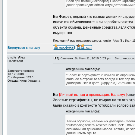
Если при помощи сковороды жарят картошку
денег происходит обмен имущественными п
Вы Фикрет, первый кто назвал деньги инструм
иначе как обмениваются или зарабатываются. 
объекта обмена. Денежные средства являются
имущество.
Последний раз редактировалось: uncle_Alex (Вс Июл 11,
Вернуться к началу
uncle_Alex
Добавлено: Вс Июл 11, 2010 5:53 pm
Заголовок соо
Политолог
oxegenium писал(а):
Зарегистрирован:
13.12.2008
"Золотые сертификаты" изъяли из обращени
Сообщения: 1216
балансе в строке Assets всегда с тех пор по
Откуда: Киев, Украина
долларов. Это и дает цифру в 8,126 тысяч з
Вы
[Личный выпад и провокация. Баламут]
свои
Золотые сертификаты, не взирая на то что отр
было сказано в контексте "отобрали золото вз
oxegenium писал(а):
Таким образом,
наличных
долларов (federa
"outstanding federal reserve notes, net" -
безналичная денежная масса. Кстати, из эт
должен быть где-то