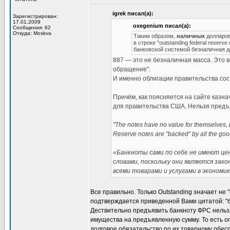
igrek писал(а):
Зарегистрирован:
17.01.2009
oxegenium писал(а):
Сообщения: 62
Откуда: Moskva
Таким образом,
наличных
долларов 
в строке "outstanding federal reser
банковской системой безналичная 
887 — это не безналичная масса. Это в
обращение".
И именно облигации правительства сос
Причём, как поясняется на сайте казн
для правительства США. Нельзя предъя
"The notes have no value for themselves, b
Reserve notes are "backed" by all the goo
«Банкноты сами по себе не имеют цен
словами, поскольку они являются за
всеми товарами и услугами в экономик
Все правильно. Только Outstanding значает не
подтверждается приведенной Вами цитатой: "б
Дествительно предъявить банкноту ФРС нельзя
имущества на предъявленную сумму. То есть оп
долговое обязательство по их товарному обесп