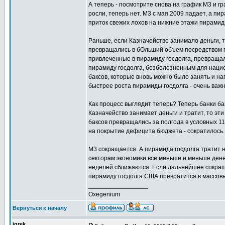
А теперь - посмотрите снова на график M3 и г
росли, теперь нет. М3 с мая 2009 падает, а пи
приток свежих лохов на нижние этажи пирамид
Раньше, если Казначейство занимало деньги, т
превращались в бОльший объем посредством пр
привлеченные в пирамиду госдолга, превращали
пирамиду госдолга, безболезненным для национ
баксов, которые вновь можно было занять и н
быстрее роста пирамиды госдолга - очень важ
Как процесс выглядит теперь? Теперь банки ба
Казначейство занимает деньги и тратит, то эт
баксов превращались за полгода в условных 110
на покрытие дефицита бюджета - сократилось.
М3 сокращается. А пирамида госдолга тратит 
секторам экономики все меньше и меньше денег
неделей сближаются. Если дальнейшее сокращ
пирамиду госдолга США превратится в массовы
_________________
Oxegenium
Вернуться к началу
igrek