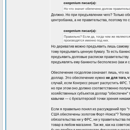
oxegenium писал(а):
Но что значит обепечено долгом правительс
Должно. Но при предъявлении чего? Только обя
центробанка, а не правительства, поэтому по 
oxegenium писал(а):
Правильно? Если да, тогда чем же являютс
производятся именно под них.
Но дериватив можно предъявить лишь самому э
тому предъявить ценную бумагу. То есть банкн
предъявить долговые расписки правительству. 
предъявлять ему банкноты бесполезно (как и с
Обеспечение госдолгом означает лишь, что н
доллар. Это обеспечение нужно
не для того,
случай, если Конгресс решит распустить ФРС. Т
но при этом оно должно соответственно получи
хозяйственных субъектов доллар "обеспечен" то
кавычки — с бухгалтерской точки зрения никак
Если я правильно понял из рассуждений про "
США обеспечены золотом Форт-Нокса"? Теперь 
обязательства ни у ФРС, ни у правительства 
товар в любом магазине. Так же, как на совет