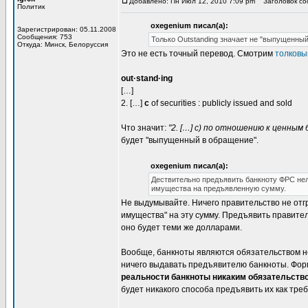
Добавлено: Пн Июл 12, 2010 7:09 pm
Заголовок соо
Политик
oxegenium писал(а):
Зарегистрирован: 05.11.2008
Сообщения: 753
Только Outstanding значает не "выпущенный
Откуда: Минск, Белоруссия
Это не есть точный перевод. Смотрим
толковы
out·stand·ing
[…]
2. […]
c
of securities : publicly issued and sold
Что значит:
"2. […] c) по отношению к ценным
будет "выпущенный в обращение".
oxegenium писал(а):
Дествительно предъявить банкноту ФРС нел
имущества на предъявленную сумму.
Не выдумывайте. Ничего правительство не отгр
имущества" на эту сумму. Предъявить правител
оно будет теми же долларами.
Вообще, банкноты являются обязательством не 
ничего выдавать предъявителю банкноты. Форм
реальности банкноты никаким обязательств
будет никакого способа предъявить их как тре