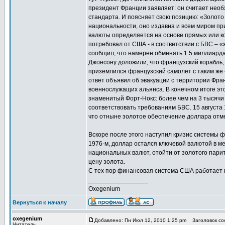
президент Франции заявляет: он считает нео
стандарта. И поясняет свою позицию: «Золото 
национальности, оно издавна и всем миром пр
валюты определяется на основе прямых или ко
потребовал от США - в соответствии с БВС – 
сообщил, что намерен обменять 1.5 миллиарда
Джонсону доложили, что французский корабль,
приземлился французский самолет с таким же
ответ объявил об эвакуации с территории Фра
военнослужащих альянса. В конечном итоге это 
знаменитый Форт-Нокс: более чем на 3 тысячи
соответствовать требованиям БВС. 15 августа
что отныне золотое обеспечение доллара отм
Вскоре после этого наступил кризис системы 
1976-м, доллар остался ключевой валютой в м
национальных валют, отойти от золотого пари
цену золота.
С тех пор финансовая система США работает по
_________________
Oxegenium
Вернуться к началу
oxegenium
Добавлено: Пн Июл 12, 2010 1:25 pm
Заголовок соо
Читатель