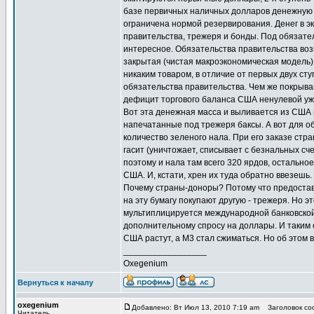
базе первичных наличных долларов денежную б
ограничена нормой резервирования. Денег в эк
правительства, трежеря и бонды. Под обязате
интересное. Обязательства правительства во
закрытая (чистая макроэкономическая модель)
никаким товаром, в отличие от первых двух ст
обязательства правительства. Чем же покрыва
дефицит торгового баланса США ненулевой уже
Вот эта денежная масса и выливается из США 
напечатанные под трежеря баксы. А вот для 
количество зеленого нала. При его заказе стр
гасит (уничтожает, списывает с безнальных сч
поэтому и нала там всего 320 ярдов, остальное
США. И, кстати, хрен их туда обратно ввезешь
Почему страны-доноры? Потому что предостави
на эту бумагу покупают другую - трежеря. Но 
мультиплицируется международной банковской 
дополнительному спросу на доллары. И таким о
США растут, а М3 стал сжиматься. Но об этом 
_________________
Oxegenium
Вернуться к началу
oxegenium
Добавлено: Вт Июл 13, 2010 7:19 am
Заголовок соо
Читатель