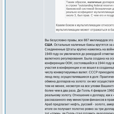
Таким образом,
наличных
долларов 
в строке "outstanding federal reser
банковской системой безналичная де
реально коэфициент мультипликации
около 3, был прав. С чем его и позд
Каким боком к мультипликации относи
мультипликации может отражаться в ба
Вы безусловно правы, все 887 миллиардов это
США
. Остальные наличные баксы крутятся за 
Соединенные Штаты крупно нажились на войне. 
1949 году он увеличился до рекордной отметки
валютного регулирования. Была создана на о
конференции ООН, состоявшейся в 1944 году 
участия в конференции и не вошел в созданны
числу конвертируемых валют. СССР приходилось
ленд-лизу, осуществлявшиеся в долг. Практич
обмена долларов на золото: он мог осуществл
тем не менее, несмотря на все уловки Вашингт
более чем в два раза. Де Голль 4 февраля 196
реальному золоту. Отношение к доллару, как к
рассказанного ему министром финансов в прав
Араб предлагает нефть, русский - золото, аме
итоге он получает полотно ровно за три доллар
тут «трюк», де Голль стал готовить дедоллар