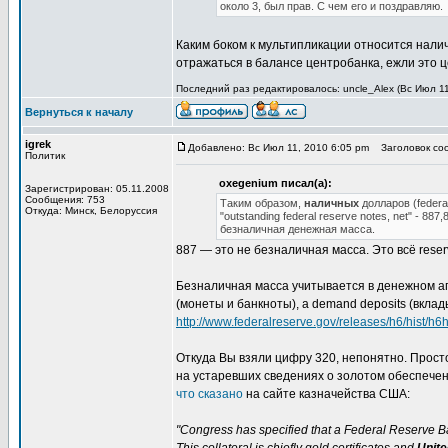
около 3, был прав. С чем его и поздравляю.
Каким боком к мультипликации относится нал
отражаться в балансе центробанка, ежли это 
Последний раз редактировалось: uncle_Alex (Вс Июл 11
Вернуться к началу
igrek
Добавлено: Вс Июл 11, 2010 6:05 pm
Заголовок соо
Политик
oxegenium писал(а):
Зарегистрирован: 05.11.2008
Сообщения: 753
Таким образом,
наличных
долларов (federa
Откуда: Минск, Белоруссия
"outstanding federal reserve notes, net" -
безналичная денежная масса.
887 — это не безналичная масса. Это всё rese
Безналичная масса учитывается в денежном агр
(монеты и банкноты), а demand deposits (вклад
http://www.federalreserve.gov/releases/h6/hist/h6hi
Откуда Вы взяли цифру 320, непонятно. Прост
на устаревших сведениях о золотом обеспечен
что сказано
на сайте казначейства США:
"Congress has specified that a Federal Reserve Ba