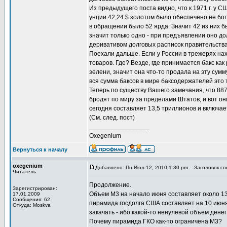
Из предыдущего поста видно, что к 1971 г. у 
унции 42,24 $ золотом было обеспечено не бол
в обращении было 52 ярда. Значит 42 из них 
значит только одно - при предъявлении оно до
деривативом долговых расписок правительства
Поехали дальше. Если у России в трежерях нахо
товаров. Где? Везде, где принимается бакс как
зелени, значит она что-то продала на эту сумму
вся сумма баксов в мире баксодержателей это 
Теперь по существу Вашего замечания, что 887 
бродят по миру за пределами Штатов, и вот он
сегодня составляет 13,5 триллионов и включае
(См. след. пост)
_________________
Oxegenium
Вернуться к началу
oxegenium
Добавлено: Пн Июл 12, 2010 1:30 pm
Заголовок соо
Читатель
Продолжение.
Зарегистрирован:
Объем M3 на начало июня составляет около 13
17.01.2009
Сообщения: 62
пирамида госдолга США составляет на 10 июня 
Откуда: Moskva
закачать - ибо какой-то ненулевой объем денег
Почему пирамида ГКО как-то ограничена M3?