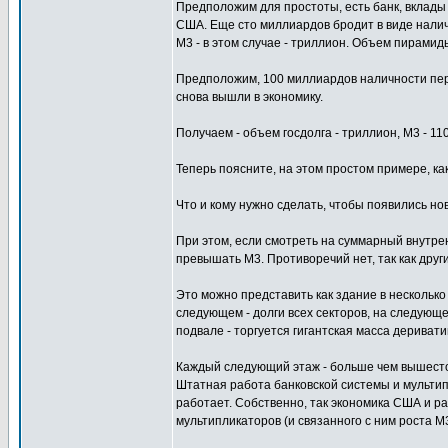
Предположим для простоты, есть банк, вклады
США. Еще сто миллиардов бродит в виде наличн
М3 - в этом случае - триллион. Объем пирамид
Предположим, 100 миллиардов наличности пере
снова вышли в экономику.
Получаем - объем госдолга - триллион, М3 - 11
Теперь поясните, на этом простом примере, к
Что и кому нужно сделать, чтобы появились но
При этом, если смотреть на суммарный внутре
превышать M3. Противоречий нет, так как други
Это можно представить как здание в несколько
следующем - долги всех секторов, на следующе
подвале - торгуется гигантская масса деривати
Каждый следующий этаж - больше чем вышест
Штатная работа банковской системы и мультипл
работает. Собственно, так экономика США и ра
мультипликаторов (и связанного с ним роста M3