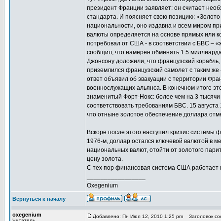
президент Франции заявляет: он считает нео
стандарта. И поясняет свою позицию: «Золото 
национальности, оно издавна и всем миром пр
валюты определяется на основе прямых или ко
потребовал от США - в соответствии с БВС – 
сообщил, что намерен обменять 1.5 миллиарда
Джонсону доложили, что французский корабль,
приземлился французский самолет с таким же
ответ объявил об эвакуации с территории Фра
военнослужащих альянса. В конечном итоге это 
знаменитый Форт-Нокс: более чем на 3 тысячи
соответствовать требованиям БВС. 15 августа
что отныне золотое обеспечение доллара отм
Вскоре после этого наступил кризис системы 
1976-м, доллар остался ключевой валютой в м
национальных валют, отойти от золотого пари
цену золота.
С тех пор финансовая система США работает по
_________________
Oxegenium
Вернуться к началу
oxegenium
Добавлено: Пн Июл 12, 2010 1:25 pm
Заголовок соо
Читатель