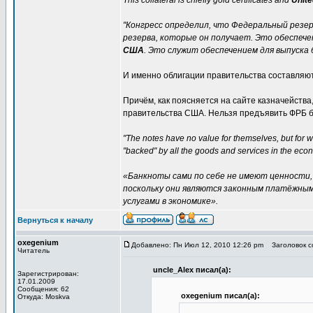
This collateral is chiefly gold certificates and
Unite
"Конгресс определил, что Федеральный резе
резерва, которые он получает. Это обеспеч
США
. Это служит обеспечением для выпуска 
И именно облигации правительства составляют
Причём, как поясняется на сайте казначейства
правительства США. Нельзя предъявить ФРБ ба
"The notes have no value for themselves, but for w
"backed" by all the goods and services in the eco
«Банкноты сами по себе не имеют ценности, 
поскольку они являются законным платёжным
услугами в экономике».
Вернуться к началу
oxegenium
Добавлено: Пн Июл 12, 2010 12:26 pm
Заголовок со
Читатель
uncle_Alex писал(а):
Зарегистрирован:
17.01.2009
Сообщения: 62
oxegenium писал(а):
Откуда: Moskva