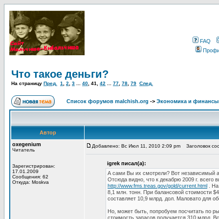
FAQ
Проф
Что такое деньги?
На страницу
Пред.
1
,
2
,
3
...
40
,
41
,
42
...
77
,
78
,
79
След.
Список форумов malchish.org
->
Экономика и финансы
Автор
oxegenium
Добавлено: Вс Июл 11, 2010 2:09 pm
Заголовок соо
Читатель
igrek писал(а):
Зарегистрирован:
17.01.2009
А сами Вы их смотрели? Вот независимый 
Сообщения: 62
Отсюда видно, что к декабрю 2009 г. всего 
Откуда: Moskva
http://www.fms.treas.gov/gold/current.html
. На
8,1 млн. тонн. При балансовой стоимости $
составляет 10,9 млрд. дол. Маловато для о
Но, может быть, попробуем посчитать по р
стоимость запасов получается 310 млрд. В