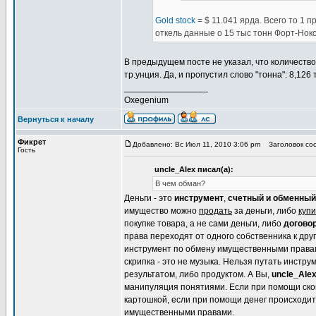
Gold stock
= $ 11.041 ярда. Всего то 1 
откель данные о 15 тыс тонн Форт-Нок
В предыдущем посте не указал, что количество
тр.унция. Да, и пропустил слово "тонна": 8,126
_________________
Oxegenium
Вернуться к началу
Фикрет
Добавлено: Вс Июл 11, 2010 3:06 pm
Заголовок соо
Гость
uncle_Alex писал(а):
В чем обман?
Деньги - это
инструмент
,
счетный и обменный
имущество можно
продать
за деньги, либо
купи
покупке товара, а не сами деньги, либо
догово
права переходят от одного собственника к дру
инструмент по обмену имущественными правами. 
скрипка - это не музыка. Нельзя путать инстру
результатом, либо продуктом. А Вы,
uncle_Ale
манипуляция понятиями. Если при помощи сков
картошкой, если при помощи денег происходит
имущественными правами.