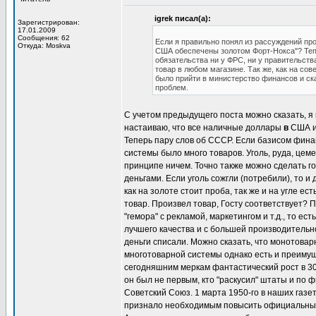
igrek писал(а):
Зарегистрирован:
17.01.2009
Сообщения: 62
Если я правильно понял из рассуждений пр
Откуда: Moskva
США обеспечены золотом Форт-Нокса"? Тепе
обязательства ни у ФРС, ни у правительств
товар в любом магазине. Так же, как на с
было прийти в министерство финансов и сказ
проблем.
С учетом предыдущего поста можно сказать, я 
настаиваю, что все наличные доллары
в
США и
Теперь пару слов об СССР. Если базисом фина
системы было много товаров. Уголь, руда, цеме
принципе ничем. Точно также можно сделать г
деньгами. Если уголь сожгли (потребили), то и
как на золоте стоит проба, так же и на угле е
товар. Произвел товар, Госту соответствует? П
"гемора" с рекламой, маркетингом и т.д., то 
лучшего качества и с большей производительно
деньги списали. Можно сказать, что монотова
многотоварной системы однако есть и преимущ
сегодняшним меркам фантастический рост в 30
он был не первым, кто "раскусил" штаты и по
Советский Союз. 1 марта 1950-го в наших газ
признало необходимым повысить официальный