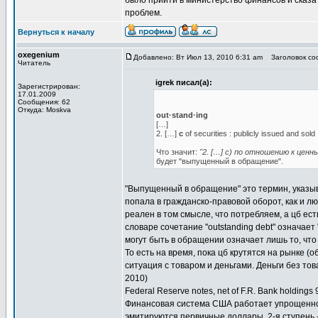
было прийти в министерство финансов и сказать
проблем.
Вернуться к началу
oxegenium
Добавлено: Вт Июл 13, 2010 6:31 am
Заголовок соо
Читатель
igrek писал(а):
Зарегистрирован:
17.01.2009
Сообщения: 62
Откуда: Moskva
out·stand·ing
[…]
2. […]
c
of securities : publicly issued and sold
Что значит:
"2. […] c) по отношению к цен
будет "выпущенный в обращение".
"Выпущенный в обращение" это термин, указыв
попала в гражданско-правовой оборот, как и л
реален в том смысле, что потребляем, а цб ест
словаре сочетание "outstanding debt" означае
могут быть в обращении означает лишь то, что
То есть на время, пока цб крутятся на рынке (
ситуация с товаром и деньгами. Деньги без то
2010)
Federal Reserve notes, net of F.R. Bank holdings
Финансовая система США работает упрощенно, к
эмитируются первичные доллары, 2-я ступень 