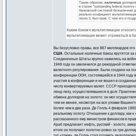
Таким образом,
наличных
долларов 
в строке "outstanding federal reser
банковской системой безналичная де
реально коэфициент мультипликации
около 3, был прав. С чем его и позд
Каким боком к мультипликации относи
мультипликации может отражаться в ба
Вы безусловно правы, все 887 миллиардов это
США
. Остальные наличные баксы крутятся за 
Соединенные Штаты крупно нажились на войне. 
1949 году он увеличился до рекордной отметки
валютного регулирования. Была создана на о
конференции ООН, состоявшейся в 1944 году 
участия в конференции и не вошел в созданны
числу конвертируемых валют. СССР приходилось
ленд-лизу, осуществлявшиеся в долг. Практич
обмена долларов на золото: он мог осуществл
тем не менее, несмотря на все уловки Вашингт
более чем в два раза. Де Голль 4 февраля 196
реальному золоту. Отношение к доллару, как к
рассказанного ему министром финансов в прав
Араб предлагает нефть, русский - золото, аме
итоге он получает полотно ровно за три доллар
тут «трюк», де Голль стал готовить дедоллар