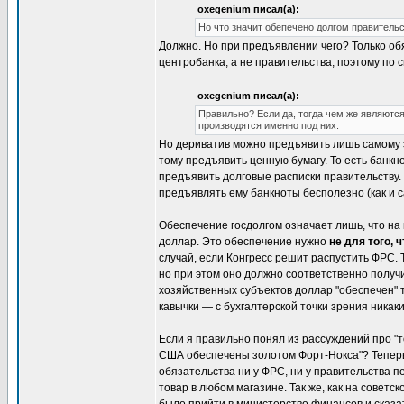
oxegenium писал(а):
Но что значит обепечено долгом правительс
Должно. Но при предъявлении чего? Только обя
центробанка, а не правительства, поэтому по 
oxegenium писал(а):
Правильно? Если да, тогда чем же являютс
производятся именно под них.
Но дериватив можно предъявить лишь самому э
тому предъявить ценную бумагу. То есть банкн
предъявить долговые расписки правительству. 
предъявлять ему банкноты бесполезно (как и с
Обеспечение госдолгом означает лишь, что н
доллар. Это обеспечение нужно
не для того,
случай, если Конгресс решит распустить ФРС. Т
но при этом оно должно соответственно получи
хозяйственных субъектов доллар "обеспечен" то
кавычки — с бухгалтерской точки зрения никак
Если я правильно понял из рассуждений про "
США обеспечены золотом Форт-Нокса"? Теперь 
обязательства ни у ФРС, ни у правительства 
товар в любом магазине. Так же, как на совет