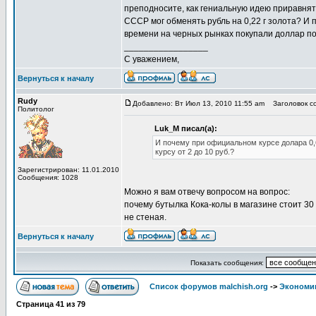
преподносите, как гениальную идею приравнять 
СССР мог обменять рубль на 0,22 г золота? И
времени на черных рынках покупали доллар по 
_________________
С уважением,
Вернуться к началу
Rudy
Добавлено: Вт Июл 13, 2010 11:55 am
Заголовок со
Политолог
Luk_M писал(а):
И почему при официальном курсе долара 0,
курсу от 2 до 10 руб.?
Зарегистрирован: 11.01.2010
Сообщения: 1028
Можно я вам отвечу вопросом на вопрос:
почему бутылка Кока-колы в магазине стоит 30 р
не стеная.
Вернуться к началу
Показать сообщения:
Список форумов malchish.org
->
Экономи
Страница
41
из
79