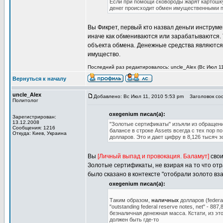
Если при помощи сковороды жарят картошку
денег происходит обмен имущественными п
Вы Фикрет, первый кто назвал деньги инструм
иначе как обмениваются или зарабатываются. 
объекта обмена. Денежные средства являются
имущество.
Последний раз редактировалось: uncle_Alex (Вс Июл 11,
Вернуться к началу
uncle_Alex
Добавлено: Вс Июл 11, 2010 5:53 pm
Заголовок соо
Политолог
oxegenium писал(а):
Зарегистрирован:
13.12.2008
"Золотые сертификаты" изъяли из обращени
Сообщения: 1216
балансе в строке Assets всегда с тех пор по
Откуда: Киев, Украина
долларов. Это и дает цифру в 8,126 тысяч з
Вы
[Личный выпад и провокация. Баламут]
свои
Золотые сертификаты, не взирая на то что отр
было сказано в контексте "отобрали золото вз
oxegenium писал(а):
Таким образом,
наличных
долларов (federa
"outstanding federal reserve notes, net" -
безналичная денежная масса. Кстати, из эт
должен быть где-то