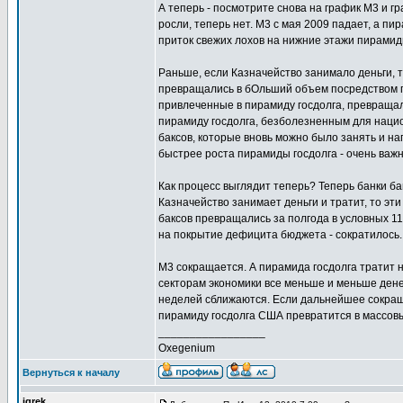
А теперь - посмотрите снова на график M3 и г
росли, теперь нет. М3 с мая 2009 падает, а пи
приток свежих лохов на нижние этажи пирамид
Раньше, если Казначейство занимало деньги, т
превращались в бОльший объем посредством пр
привлеченные в пирамиду госдолга, превращали
пирамиду госдолга, безболезненным для национ
баксов, которые вновь можно было занять и н
быстрее роста пирамиды госдолга - очень важ
Как процесс выглядит теперь? Теперь банки ба
Казначейство занимает деньги и тратит, то эт
баксов превращались за полгода в условных 110
на покрытие дефицита бюджета - сократилось.
М3 сокращается. А пирамида госдолга тратит 
секторам экономики все меньше и меньше денег
неделей сближаются. Если дальнейшее сокращ
пирамиду госдолга США превратится в массовы
_________________
Oxegenium
Вернуться к началу
igrek