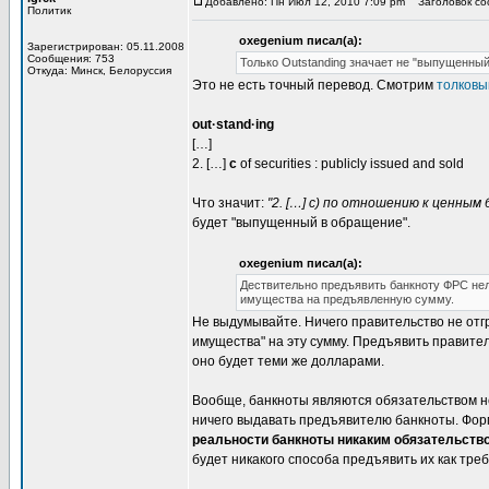
Добавлено: Пн Июл 12, 2010 7:09 pm
Заголовок соо
Политик
oxegenium писал(а):
Зарегистрирован: 05.11.2008
Сообщения: 753
Только Outstanding значает не "выпущенный
Откуда: Минск, Белоруссия
Это не есть точный перевод. Смотрим
толковы
out·stand·ing
[…]
2. […]
c
of securities : publicly issued and sold
Что значит:
"2. […] c) по отношению к ценным
будет "выпущенный в обращение".
oxegenium писал(а):
Дествительно предъявить банкноту ФРС нел
имущества на предъявленную сумму.
Не выдумывайте. Ничего правительство не отгр
имущества" на эту сумму. Предъявить правител
оно будет теми же долларами.
Вообще, банкноты являются обязательством не 
ничего выдавать предъявителю банкноты. Форм
реальности банкноты никаким обязательств
будет никакого способа предъявить их как тре