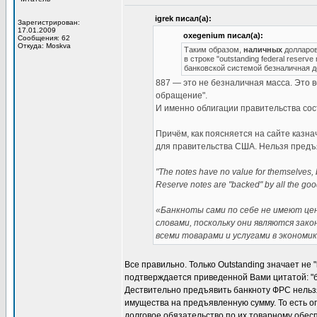
igrek писал(а):
Зарегистрирован:
17.01.2009
oxegenium писал(а):
Сообщения: 62
Откуда: Moskva
Таким образом,
наличных
долларов 
в строке "outstanding federal reser
банковской системой безналичная 
887 — это не безналичная масса. Это в
обращение".
И именно облигации правительства сос
Причём, как поясняется на сайте казн
для правительства США. Нельзя предъя
"The notes have no value for themselves, b
Reserve notes are "backed" by all the goo
«Банкноты сами по себе не имеют цен
словами, поскольку они являются за
всеми товарами и услугами в экономик
Все правильно. Только Outstanding значает не
подтверждается приведенной Вами цитатой: "б
Дествительно предъявить банкноту ФРС нельзя
имущества на предъявленную сумму. То есть оп
долговое обязательство по их товарному обесп