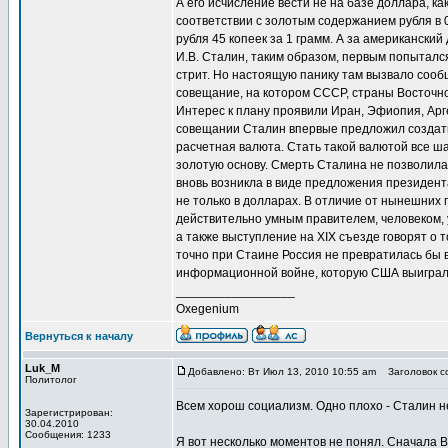
А его исчисление вести не на базе доллара, ка
соответствии с золотым содержанием рубля в 0
рубля 45 копеек за 1 грамм. А за американски
И.В. Сталин, таким образом, первым попытался
стрит. Но настоящую панику там вызвало сооб
совещание, на котором СССР, страны Восточно
Интерес к плану проявили Иран, Эфиопия, Арг
совещании Сталин впервые предложил создать
расчетная валюта. Стать такой валютой все ш
золотую основу. Смерть Сталина не позволила
вновь возникла в виде предложения президен
не только в долларах. В отличие от нынешних
действительно умным правителем, человеком,
а также выступление на XIX съезде говорят о т
точно при Стаине Россия не превратилась бы 
информационной войне, которую США выиграли в
_________________
Oxegenium
Вернуться к началу
Luk_M
Добавлено: Вт Июл 13, 2010 10:55 am
Заголовок со
Политолог
Всем хорош социализм. Одно плохо - Сталин не
Зарегистрирован:
30.04.2010
Сообщения: 1233
Я вот несколько моментов не понял. Сначала В