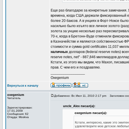
Еще раз благодарю за конкретные замечания. 
времена, когда США держали фиксированный ку
более 20 баксов. А в унциях в Форт-Ноксе был
насильно было изъято все личное золото (разр
золота за унцию несколько раз пересматривала
70-х, когда в Бретонн-Вуде отменили фиксиро
в Казначействе и являются собственностью ФРС.
стоимости и сумма gold certificates 11,037 ми
наличных
долларов (federal reserve notes) все
reserve notes, net" - 887,846 миллиардов дол
Кстати, из этого мы видим, что Maxon, писавш
прав. С чем его и поздравляю.
_________________
Oxegenium
Вернуться к началу
oxegenium
Добавлено: Вс Июл 11, 2010 2:17 pm
Заголовок соо
Читатель
uncle_Alex писал(а):
Зарегистрирован:
17.01.2009
oxegenium писал(а):
Сообщения: 62
Откуда: Moskva
Кстати, интересно, какие это эмите
удовлетворите мое детское любопы