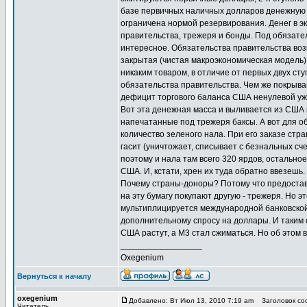
базе первичных наличных долларов денежную б
ограничена нормой резервирования. Денег в эк
правительства, трежеря и бонды. Под обязате
интересное. Обязательства правительства во
закрытая (чистая макроэкономическая модель)
никаким товаром, в отличие от первых двух ст
обязательства правительства. Чем же покрыва
дефицит торгового баланса США ненулевой уже
Вот эта денежная масса и выливается из США 
напечатанные под трежеря баксы. А вот для 
количество зеленого нала. При его заказе стр
гасит (уничтожает, списывает с безнальных сч
поэтому и нала там всего 320 ярдов, остальное
США. И, кстати, хрен их туда обратно ввезешь
Почему страны-доноры? Потому что предостави
на эту бумагу покупают другую - трежеря. Но 
мультиплицируется международной банковской 
дополнительному спросу на доллары. И таким о
США растут, а М3 стал сжиматься. Но об этом 
_________________
Oxegenium
Вернуться к началу
oxegenium
Добавлено: Вт Июл 13, 2010 7:19 am
Заголовок соо
Читатель