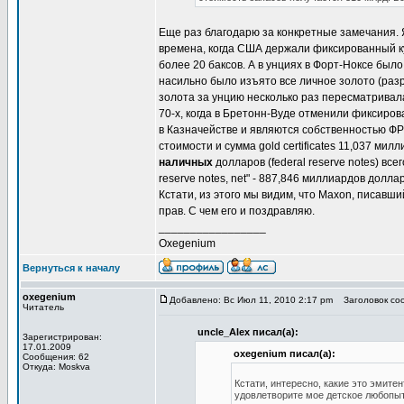
Еще раз благодарю за конкретные замечания. 
времена, когда США держали фиксированный ку
более 20 баксов. А в унциях в Форт-Ноксе был
насильно было изъято все личное золото (разр
золота за унцию несколько раз пересматривала
70-х, когда в Бретонн-Вуде отменили фиксиро
в Казначействе и являются собственностью ФРС.
стоимости и сумма gold certificates 11,037 ми
наличных
долларов (federal reserve notes) все
reserve notes, net" - 887,846 миллиардов дол
Кстати, из этого мы видим, что Maxon, писавш
прав. С чем его и поздравляю.
_________________
Oxegenium
Вернуться к началу
oxegenium
Добавлено: Вс Июл 11, 2010 2:17 pm
Заголовок соо
Читатель
uncle_Alex писал(а):
Зарегистрирован:
17.01.2009
oxegenium писал(а):
Сообщения: 62
Откуда: Moskva
Кстати, интересно, какие это эмите
удовлетворите мое детское любопы