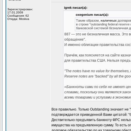
igrek писал(а):
Зарегистрирован:
17.01.2009
oxegenium писал(а):
Сообщения: 62
Откуда: Moskva
Таким образом,
наличных
долларов 
в строке "outstanding federal reser
банковской системой безналичная 
887 — это не безналичная масса. Это в
обращение".
И именно облигации правительства сос
Причём, как поясняется на сайте казн
для правительства США. Нельзя предъя
"The notes have no value for themselves, b
Reserve notes are "backed" by all the goo
«Банкноты сами по себе не имеют цен
словами, поскольку они являются за
всеми товарами и услугами в экономик
Все правильно. Только Outstanding значает не
подтверждается приведенной Вами цитатой: "б
Дествительно предъявить банкноту ФРС нельзя
имущества на предъявленную сумму. То есть оп
долговое обязательство по их товарному обесп