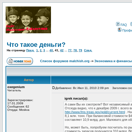
FAQ
Проф
Что такое деньги?
На страницу
Пред.
1
,
2
,
3
...
40
,
41
,
42
...
77
,
78
,
79
След.
Список форумов malchish.org
->
Экономика и финансы
Автор
oxegenium
Добавлено: Вс Июл 11, 2010 2:09 pm
Заголовок соо
Читатель
igrek писал(а):
Зарегистрирован:
17.01.2009
А сами Вы их смотрели? Вот независимый 
Сообщения: 62
Отсюда видно, что к декабрю 2009 г. всего 
Откуда: Moskva
http://www.fms.treas.gov/gold/current.html
. На
8,1 млн. тонн. При балансовой стоимости $
составляет 10,9 млрд. дол. Маловато для о
Но, может быть, попробуем посчитать по р
стоимость запасов получается 310 млрд. В