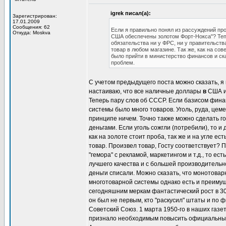
igrek писал(а):
Зарегистрирован:
17.01.2009
Сообщения: 62
Если я правильно понял из рассуждений пр
Откуда: Moskva
США обеспечены золотом Форт-Нокса"? Тепе
обязательства ни у ФРС, ни у правительств
товар в любом магазине. Так же, как на с
было прийти в министерство финансов и сказ
проблем.
С учетом предыдущего поста можно сказать, я 
настаиваю, что все наличные доллары
в
США и
Теперь пару слов об СССР. Если базисом фина
системы было много товаров. Уголь, руда, цеме
принципе ничем. Точно также можно сделать г
деньгами. Если уголь сожгли (потребили), то и
как на золоте стоит проба, так же и на угле е
товар. Произвел товар, Госту соответствует? П
"гемора" с рекламой, маркетингом и т.д., то 
лучшего качества и с большей производительно
деньги списали. Можно сказать, что монотова
многотоварной системы однако есть и преимущ
сегодняшним меркам фантастический рост в 30
он был не первым, кто "раскусил" штаты и по
Советский Союз. 1 марта 1950-го в наших газ
признало необходимым повысить официальный