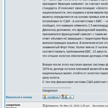
президент Франции заявляет: он считает нео
стандарта. И поясняет свою позицию: «Золото 
национальности, оно издавна и всем миром пр
валюты определяется на основе прямых или ко
потребовал от США - в соответствии с БВС – 
сообщил, что намерен обменять 1.5 миллиарда
Джонсону доложили, что французский корабль,
приземлился французский самолет с таким же
ответ объявил об эвакуации с территории Фра
военнослужащих альянса. В конечном итоге это 
знаменитый Форт-Нокс: более чем на 3 тысячи
соответствовать требованиям БВС. 15 августа
что отныне золотое обеспечение доллара отм
Вскоре после этого наступил кризис системы 
1976-м, доллар остался ключевой валютой в м
национальных валют, отойти от золотого пари
цену золота.
С тех пор финансовая система США работает по
_________________
Oxegenium
Вернуться к началу
oxegenium
Добавлено: Пн Июл 12, 2010 1:25 pm
Заголовок соо
Читатель