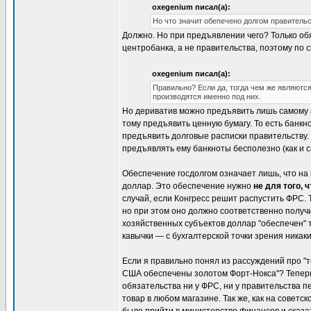
oxegenium писал(а):
Но что значит обепечено долгом правительс
Должно. Но при предъявлении чего? Только обя
центробанка, а не правительства, поэтому по 
oxegenium писал(а):
Правильно? Если да, тогда чем же являютс
производятся именно под них.
Но дериватив можно предъявить лишь самому э
тому предъявить ценную бумагу. То есть банкн
предъявить долговые расписки правительству. 
предъявлять ему банкноты бесполезно (как и с
Обеспечение госдолгом означает лишь, что н
доллар. Это обеспечение нужно
не для того,
случай, если Конгресс решит распустить ФРС. Т
но при этом оно должно соответственно получи
хозяйственных субъектов доллар "обеспечен" то
кавычки — с бухгалтерской точки зрения никак
Если я правильно понял из рассуждений про "
США обеспечены золотом Форт-Нокса"? Теперь 
обязательства ни у ФРС, ни у правительства 
товар в любом магазине. Так же, как на совет