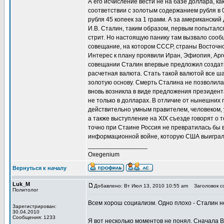
А его исчисление вести не на базе доллара, ка
соответствии с золотым содержанием рубля в 0
рубля 45 копеек за 1 грамм. А за американски
И.В. Сталин, таким образом, первым попытался
стрит. Но настоящую панику там вызвало сооб
совещание, на котором СССР, страны Восточно
Интерес к плану проявили Иран, Эфиопия, Арг
совещании Сталин впервые предложил создать
расчетная валюта. Стать такой валютой все ш
золотую основу. Смерть Сталина не позволила
вновь возникла в виде предложения президен
не только в долларах. В отличие от нынешних
действительно умным правителем, человеком,
а также выступление на XIX съезде говорят о т
точно при Стаине Россия не превратилась бы 
информационной войне, которую США выиграли в
_________________
Oxegenium
Вернуться к началу
Luk_M
Добавлено: Вт Июл 13, 2010 10:55 am
Заголовок со
Политолог
Всем хорош социализм. Одно плохо - Сталин не
Зарегистрирован:
30.04.2010
Сообщения: 1233
Я вот несколько моментов не понял. Сначала В