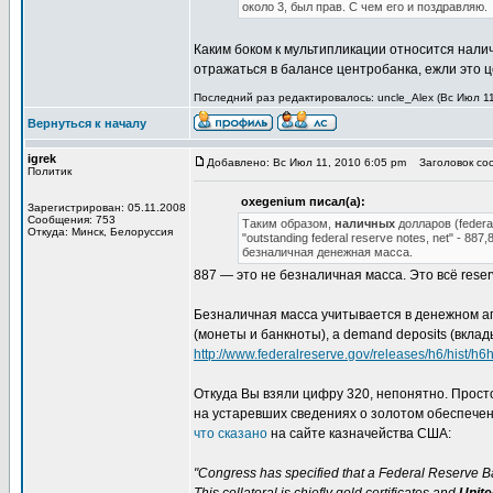
около 3, был прав. С чем его и поздравляю.
Каким боком к мультипликации относится нал
отражаться в балансе центробанка, ежли это 
Последний раз редактировалось: uncle_Alex (Вс Июл 11
Вернуться к началу
igrek
Добавлено: Вс Июл 11, 2010 6:05 pm
Заголовок соо
Политик
oxegenium писал(а):
Зарегистрирован: 05.11.2008
Сообщения: 753
Таким образом,
наличных
долларов (federa
Откуда: Минск, Белоруссия
"outstanding federal reserve notes, net" -
безналичная денежная масса.
887 — это не безналичная масса. Это всё rese
Безналичная масса учитывается в денежном агр
(монеты и банкноты), а demand deposits (вклад
http://www.federalreserve.gov/releases/h6/hist/h6hi
Откуда Вы взяли цифру 320, непонятно. Прост
на устаревших сведениях о золотом обеспечен
что сказано
на сайте казначейства США:
"Congress has specified that a Federal Reserve Ba