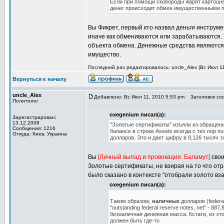
Если при помощи сковороды жарят картошку
денег происходит обмен имущественными п
Вы Фикрет, первый кто назвал деньги инструм
иначе как обмениваются или зарабатываются. 
объекта обмена. Денежные средства являются
имущество.
Последний раз редактировалось: uncle_Alex (Вс Июл 11,
Вернуться к началу
uncle_Alex
Добавлено: Вс Июл 11, 2010 5:53 pm
Заголовок соо
Политолог
oxegenium писал(а):
Зарегистрирован:
13.12.2008
"Золотые сертификаты" изъяли из обращени
Сообщения: 1216
балансе в строке Assets всегда с тех пор по
Откуда: Киев, Украина
долларов. Это и дает цифру в 8,126 тысяч з
Вы
[Личный выпад и провокация. Баламут]
свои
Золотые сертификаты, не взирая на то что отр
было сказано в контексте "отобрали золото вз
oxegenium писал(а):
Таким образом,
наличных
долларов (federa
"outstanding federal reserve notes, net" -
безналичная денежная масса. Кстати, из эт
должен быть где-то