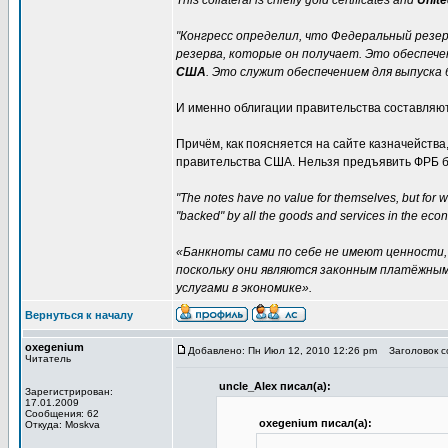
This collateral is chiefly gold certificates and
Unite
"Конгресс определил, что Федеральный резе
резерва, которые он получает. Это обеспеч
США
. Это служит обеспечением для выпуска 
И именно облигации правительства составляют
Причём, как поясняется на сайте казначейства
правительства США. Нельзя предъявить ФРБ ба
"The notes have no value for themselves, but for w
"backed" by all the goods and services in the eco
«Банкноты сами по себе не имеют ценности, 
поскольку они являются законным платёжным
услугами в экономике».
Вернуться к началу
oxegenium
Добавлено: Пн Июл 12, 2010 12:26 pm
Заголовок со
Читатель
uncle_Alex писал(а):
Зарегистрирован:
17.01.2009
Сообщения: 62
oxegenium писал(а):
Откуда: Moskva