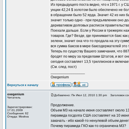
Из предыдущего поста видно, что к 1971 г. у 
унции 42,24 $ золотом было обеспечено не бол
в обращении было 52 ярда. Значит 42 из них 
значит только одно - при предъявлении оно до
деривативом долговых расписок правительства
Поехали дальше. Если у России в трежерях нахо
товаров. Где? Везде, где принимается бакс как
зелени, значит она что-то продала на эту сумму
вся сумма баксов в мире баксодержателей это 
Теперь по существу Вашего замечания, что 887 
бродят по миру за пределами Штатов, и вот он
сегодня составляет 13,5 триллионов и включае
(См. след. пост)
_________________
Oxegenium
Вернуться к началу
oxegenium
Добавлено: Пн Июл 12, 2010 1:30 pm
Заголовок соо
Читатель
Продолжение.
Зарегистрирован:
Объем M3 на начало июня составляет около 13
17.01.2009
Сообщения: 62
пирамида госдолга США составляет на 10 июня 
Откуда: Moskva
закачать - ибо какой-то ненулевой объем денег
Почему пирамида ГКО как-то ограничена M3?