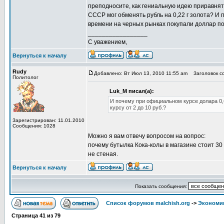
преподносите, как гениальную идею приравнять 
СССР мог обменять рубль на 0,22 г золота? И
времени на черных рынках покупали доллар по 
_________________
С уважением,
Вернуться к началу
Rudy
Добавлено: Вт Июл 13, 2010 11:55 am
Заголовок со
Политолог
Luk_M писал(а):
И почему при официальном курсе долара 0,
курсу от 2 до 10 руб.?
Зарегистрирован: 11.01.2010
Сообщения: 1028
Можно я вам отвечу вопросом на вопрос:
почему бутылка Кока-колы в магазине стоит 30 р
не стеная.
Вернуться к началу
Показать сообщения:
Список форумов malchish.org
->
Экономи
Страница
41
из
79