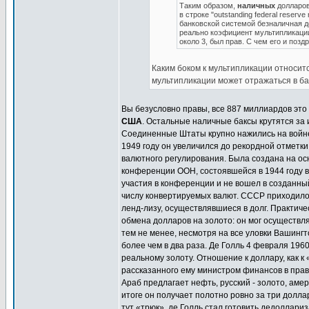
Таким образом,
наличных
долларов 
в строке "outstanding federal reser
банковской системой безналичная де
реально коэфициент мультипликации
около 3, был прав. С чем его и позд
Каким боком к мультипликации относи
мультипликации может отражаться в ба
Вы безусловно правы, все 887 миллиардов это
США
. Остальные наличные баксы крутятся за 
Соединенные Штаты крупно нажились на войне. 
1949 году он увеличился до рекордной отметки
валютного регулирования. Была создана на о
конференции ООН, состоявшейся в 1944 году 
участия в конференции и не вошел в созданны
числу конвертируемых валют. СССР приходилось
ленд-лизу, осуществлявшиеся в долг. Практич
обмена долларов на золото: он мог осуществл
тем не менее, несмотря на все уловки Вашингт
более чем в два раза. Де Голль 4 февраля 196
реальному золоту. Отношение к доллару, как к
рассказанного ему министром финансов в прав
Араб предлагает нефть, русский - золото, аме
итоге он получает полотно ровно за три доллар
тут «трюк», де Голль стал готовить дедоллар