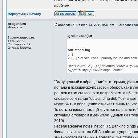
было прийти в министерство финансов и сказать
проблем.
Вернуться к началу
oxegenium
Добавлено: Вт Июл 13, 2010 6:31 am
Заголовок соо
Читатель
igrek писал(а):
Зарегистрирован:
17.01.2009
Сообщения: 62
Откуда: Moskva
out·stand·ing
[…]
2. […]
c
of securities : publicly issued and sold
Что значит:
"2. […] c) по отношению к цен
будет "выпущенный в обращение".
"Выпущенный в обращение" это термин, указыв
попала в гражданско-правовой оборот, как и л
реален в том смысле, что потребляем, а цб ест
словаре сочетание "outstanding debt" означае
могут быть в обращении означает лишь то, что
То есть на время, пока цб крутятся на рынке (
ситуация с товаром и деньгами. Деньги без то
2010)
Federal Reserve notes, net of F.R. Bank holdings
Финансовая система США работает упрощенно, к
эмитируются первичные доллары, 2-я ступень 