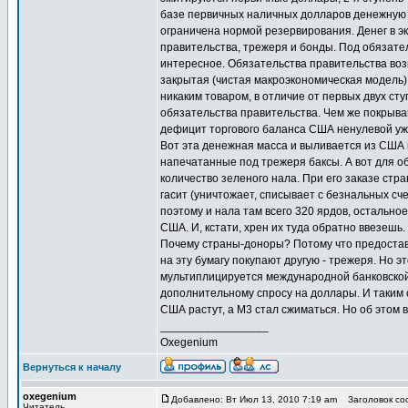
базе первичных наличных долларов денежную б
ограничена нормой резервирования. Денег в эк
правительства, трежеря и бонды. Под обязате
интересное. Обязательства правительства во
закрытая (чистая макроэкономическая модель)
никаким товаром, в отличие от первых двух ст
обязательства правительства. Чем же покрыва
дефицит торгового баланса США ненулевой уже
Вот эта денежная масса и выливается из США 
напечатанные под трежеря баксы. А вот для 
количество зеленого нала. При его заказе стр
гасит (уничтожает, списывает с безнальных сч
поэтому и нала там всего 320 ярдов, остальное
США. И, кстати, хрен их туда обратно ввезешь
Почему страны-доноры? Потому что предостави
на эту бумагу покупают другую - трежеря. Но 
мультиплицируется международной банковской 
дополнительному спросу на доллары. И таким о
США растут, а М3 стал сжиматься. Но об этом 
_________________
Oxegenium
Вернуться к началу
oxegenium
Добавлено: Вт Июл 13, 2010 7:19 am
Заголовок соо
Читатель