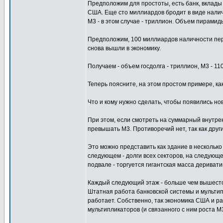
Предположим для простоты, есть банк, вклады
США. Еще сто миллиардов бродит в виде наличн
М3 - в этом случае - триллион. Объем пирамид
Предположим, 100 миллиардов наличности пере
снова вышли в экономику.
Получаем - объем госдолга - триллион, М3 - 11
Теперь поясните, на этом простом примере, к
Что и кому нужно сделать, чтобы появились но
При этом, если смотреть на суммарный внутре
превышать M3. Противоречий нет, так как други
Это можно представить как здание в несколько
следующем - долги всех секторов, на следующе
подвале - торгуется гигантская масса деривати
Каждый следующий этаж - больше чем вышест
Штатная работа банковской системы и мультипл
работает. Собственно, так экономика США и ра
мультипликаторов (и связанного с ним роста M3