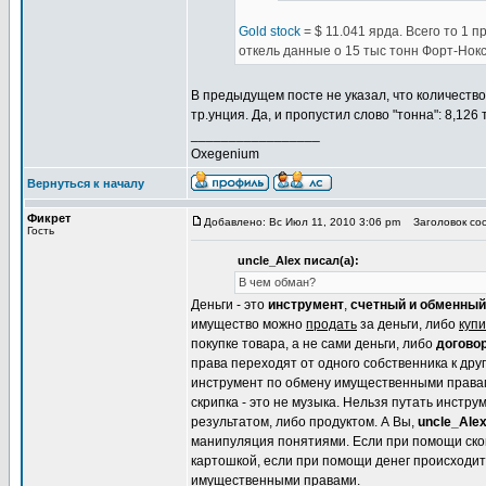
Gold stock
= $ 11.041 ярда. Всего то 1 
откель данные о 15 тыс тонн Форт-Нок
В предыдущем посте не указал, что количество
тр.унция. Да, и пропустил слово "тонна": 8,126
_________________
Oxegenium
Вернуться к началу
Фикрет
Добавлено: Вс Июл 11, 2010 3:06 pm
Заголовок соо
Гость
uncle_Alex писал(а):
В чем обман?
Деньги - это
инструмент
,
счетный и обменный
имущество можно
продать
за деньги, либо
купи
покупке товара, а не сами деньги, либо
догово
права переходят от одного собственника к дру
инструмент по обмену имущественными правами. 
скрипка - это не музыка. Нельзя путать инстру
результатом, либо продуктом. А Вы,
uncle_Ale
манипуляция понятиями. Если при помощи сков
картошкой, если при помощи денег происходит
имущественными правами.