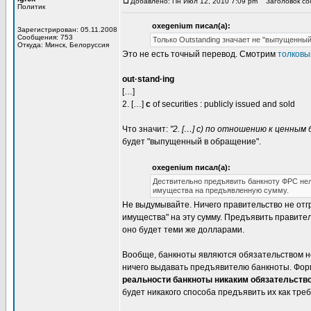
Добавлено: Пн Июл 12, 2010 7:09 pm
Заголовок соо
Политик
oxegenium писал(а):
Зарегистрирован: 05.11.2008
Сообщения: 753
Только Outstanding значает не "выпущенный
Откуда: Минск, Белоруссия
Это не есть точный перевод. Смотрим
толковы
out·stand·ing
[…]
2. […]
c
of securities : publicly issued and sold
Что значит:
"2. […] c) по отношению к ценным
будет "выпущенный в обращение".
oxegenium писал(а):
Дествительно предъявить банкноту ФРС нел
имущества на предъявленную сумму.
Не выдумывайте. Ничего правительство не отгр
имущества" на эту сумму. Предъявить правител
оно будет теми же долларами.
Вообще, банкноты являются обязательством не 
ничего выдавать предъявителю банкноты. Форм
реальности банкноты никаким обязательств
будет никакого способа предъявить их как тре