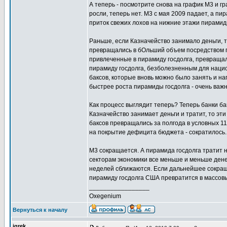
А теперь - посмотрите снова на график M3 и г
росли, теперь нет. М3 с мая 2009 падает, а пи
приток свежих лохов на нижние этажи пирамид
Раньше, если Казначейство занимало деньги, т
превращались в бОльший объем посредством пр
привлеченные в пирамиду госдолга, превращали
пирамиду госдолга, безболезненным для национ
баксов, которые вновь можно было занять и н
быстрее роста пирамиды госдолга - очень важ
Как процесс выглядит теперь? Теперь банки ба
Казначейство занимает деньги и тратит, то эт
баксов превращались за полгода в условных 110
на покрытие дефицита бюджета - сократилось.
М3 сокращается. А пирамида госдолга тратит 
секторам экономики все меньше и меньше денег
неделей сближаются. Если дальнейшее сокращ
пирамиду госдолга США превратится в массовы
_________________
Oxegenium
Вернуться к началу
igrek