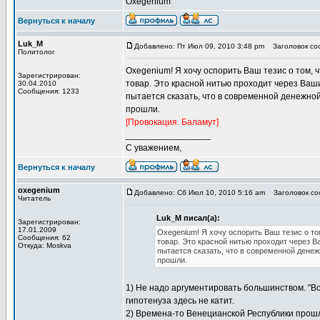
Oxegenium
Вернуться к началу
Luk_M
Добавлено: Пт Июл 09, 2010 3:48 pm
Заголовок соо
Политолог
Oxegenium! Я хочу оспорить Ваш тезис о том, 
Зарегистрирован:
товар. Это красной нитью проходит через Ваш
30.04.2010
Сообщения: 1233
пытается сказать, что в современной денежно
прошли.
[Провокация. Баламут]
_________________
С уважением,
Вернуться к началу
oxegenium
Добавлено: Сб Июл 10, 2010 5:16 am
Заголовок соо
Читатель
Luk_M писал(а):
Зарегистрирован:
17.01.2009
Oxegenium! Я хочу оспорить Ваш тезис о то
Сообщения: 62
товар. Это красной нитью проходит через 
Откуда: Moskva
пытается сказать, что в современной дене
прошли.
1) Не надо аргументировать большинством. "Вс
гипотенуза здесь не катит.
2) Времена-то Венецианской Республики прошли,