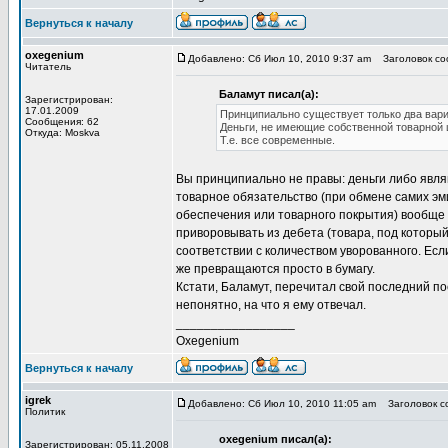
Вернуться к началу
oxegenium
Добавлено: Сб Июл 10, 2010 9:37 am
Заголовок соо
Читатель
Баламут писал(а):
Зарегистрирован:
17.01.2009
Принципиально существует только два вариа
Сообщения: 62
Деньги, не имеющие собственной товарной 
Откуда: Moskva
Т.е. все современные.
Вы принципиально не правы: деньги либо явл
товарное обязательство (при обмене самих эми
обеспечения или товарного покрытия) вообще 
приворовывать из дебета (товара, под который 
соответствии с количеством уворованного. Если
же превращаются просто в бумагу.
Кстати, Баламут, перечитал свой последний пос
непонятно, на что я ему отвечал.
_________________
Oxegenium
Вернуться к началу
igrek
Добавлено: Сб Июл 10, 2010 11:05 am
Заголовок со
Политик
oxegenium писал(а):
Зарегистрирован: 05.11.2008