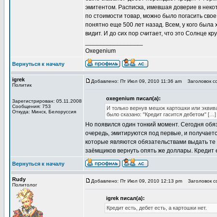
эмитентом. Расписка, имевшая доверие в некот
по стоимости товар, можно было погасить свое
понятно еще 500 лет назад. Всем, у кого была
видит. И до сих пор считает, что это Солнце к
_________________
Oxegenium
Вернуться к началу
igrek
Добавлено: Пт Июл 09, 2010 11:36 am
Заголовок со
Политик
oxegenium писал(а):
Зарегистрирован: 05.11.2008
Сообщения: 753
И только вернув мешок картошки или эквив
Откуда: Минск, Белоруссия
было сказано: "Кредит гасится дебетом" […
Но появился один тонкий момент. Сегодня обяз
очередь, эмитируются под первые, и получает
которые являются обязательствами выдать те
заёмщиков вернуть опять же доллары. Кредит ес
Вернуться к началу
Rudy
Добавлено: Пт Июл 09, 2010 12:13 pm
Заголовок со
Политолог
igrek писал(а):
Кредит есть, дебет есть, а картошки нет.