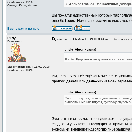
Сообщения: 1216
3) И самое главное. Все
наличные
доллары
Откуда: Киев, Украина
Вы пожалуй единственный который так полагае
еще Де Голем. Никогда не задумывались, чем 
Вернуться к началу
Rudy
Добавлено: Сб Июл 10, 2010 8:44 am
Заголовок соо
Политолог
uncle_Alex писал(а):
До Вас Руди никак не дойдет простая истина
Зарегистрирован: 11.01.2010
Сообщения: 1028
Вы, uncle_Alex, всё ещё ковыряетесь с "деньга
правом"
деньги
или
денежки
? (в моей термино
uncle_Alex писал(а):
Эмитенты денег, в наши дни, никакого дохо
эмиссионные институты, руководствуясь в
Эмитенты и стерилизаторы денежек - т.е. упр
создают и уничтожают государства, применяют
экономики, внедряют идеологию либерализма, ор