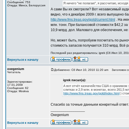
Сообщения: 753
Я ничего "не полагаю", я рассчитаю, исхо
Откуда: Минск, Белоруссия
А сами Вы их смотрели? Вот независимый ауд
видно, что к декабрю 2009 г. всего выпущено б
http://www.fms.treas.gov/gold/current.html
. На июн
млн. тонн. При балансовой стоимости $42,2 за
10,9 млрд. дол. Маловато для обеспечения, не
Но, может быть, попробуем посчитать по рыно
стоимость запасов получается 310 млрд. Всё р
Последний раз редактировалось: igrek (Сб Июл 10, 201
Вернуться к началу
oxegenium
Добавлено: Сб Июл 10, 2010 11:20 am
Заголовок со
Читатель
igrek писал(а):
Зарегистрирован:
17.01.2009
А вот отчёт казначейства США о хранимом 
Сообщения: 62
слитках и 2,9 млн. в монетах, всего 261,5 м
Откуда: Moskva
http://www.fms.treas.gov/gold/index.html
) стои
Спасибо за точные данныеи конкретный ответ.
_________________
Oxegenium
Вернуться к началу