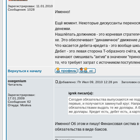
Зарегистрирован: 11.01.2010
Сообщения: 1028
Именно!
Ещё момент. Некоторые дискуссанты переносят
денежки.
Нашлёпать должников - это корневая стратеги
хе. Это обеспечивает "динамичное" движение 
Что касается дебета-кредита - это вообще шк
Дебет - это левая сторона Т-образного счёта, к
начинают смешивать "актив" в значении "прино
то, что требует затрат с источником поступлен
Вернуться к началу
oxegenium
Добавлено: Пт Июл 09, 2010 12:28 pm
Заголовок со
Читатель
igrek писал(а):
Зарегистрирован:
17.01.2009
Сегодня обязательства выпускаются не под 
Сообщения: 62
первые, и получается замкнутый круг. Нап
Откуда: Moskva
обязательствами выдать те же доллары. А 
же доллары. Кредит есть, дебет есть, а карт
Именно! Об этом и пишу! Финансовая систма в С
обязательства в виде баксов.
_________________