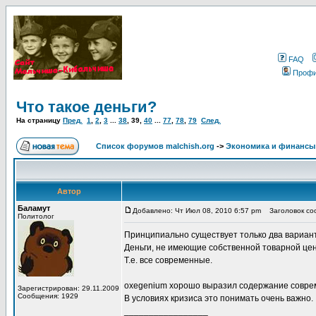
FAQ
Проф
Что такое деньги?
На страницу
Пред.
1
,
2
,
3
...
38
,
39
,
40
...
77
,
78
,
79
След.
Список форумов malchish.org
->
Экономика и финансы
Автор
Баламут
Добавлено: Чт Июл 08, 2010 6:57 pm
Заголовок соо
Политолог
Принципиально существует только два вариант
Деньги, не имеющие собственной товарной цен
Т.е. все современные.
oxegenium хорошо выразил содержание соврем
Зарегистрирован: 29.11.2009
Сообщения: 1929
В условиях кризиса это понимать очень важно.
_________________