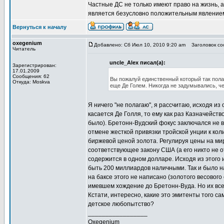
Частные ДС не только имеют право на жизнь, а
является безусловно положительным явлением
Вернуться к началу
oxegenium
Добавлено: Сб Июл 10, 2010 9:20 am
Заголовок соо
Читатель
uncle_Alex писал(а):
Зарегистрирован:
17.01.2009
Сообщения: 62
Вы пожалуй единственный который так пола
Откуда: Moskva
еще Де Голем. Никогда не задумывались, ч
Я ничего "не полагаю", я рассчитаю, исходя 
касается Де Голля, то ему как раз Казначейств
было). Бретонн-Вудский фокус заключался не в 
отмене жесткой привязки тройской унции к коли
биржевой ценой золота. Регулируя цены на ми
соответствующее закону США (а его никто не о
содержится в одном долларе. Исходя из этого 
быть 200 миллиардов наличными. Так и было на
на баксе этого не написано (золотого весовог
имевшем хождение до Бретонн-Вуда. Но их все
Кстати, интересно, какие это эмитенты того с
детское любопытство?
_________________
Oxegenium