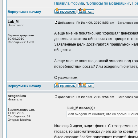
Правила Форума
,
"Вопросы по модерации"
,
Пр
Вернуться к началу
Luk_M
Добавлено: Пт Июл 09, 2010 8:53 am
Заголовок соо
Политолог
А еще мне не понятно, как "хорошая" денежна
Зарегистрирован:
денежная система обеспечивает приоритетное
30.04.2010
Сообщения: 1233
Заявленные цели достигаются правильной нал
общества.
А еще мне не понятно, о какой эмиссии под то
потребностями роста? Или oxegenium считает,
_________________
С уважением,
Вернуться к началу
oxegenium
Добавлено: Пт Июл 09, 2010 9:56 am
Заголовок соо
Читатель
Luk_M писал(а):
Зарегистрирован:
17.01.2009
Или oxegenium считает, что со времен Вен
Сообщения: 62
Откуда: Moskva
Имеющий идею, видит факты. С тех времен не 
(товар), то автоматически у него же по креди
было сказано: "дебет порождает кредит". Форма