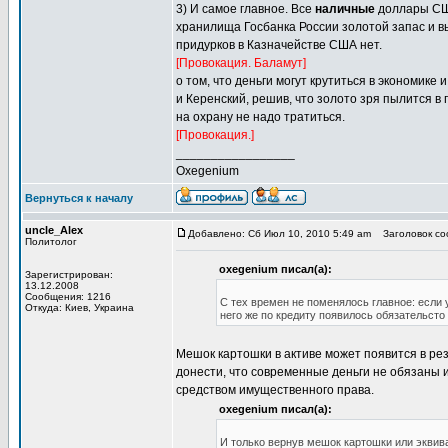
3) И самое главное. Все
наличные
доллары США
хранилища Госбанка России золотой запас и вы
придурков в Казначействе США нет.
[Провокация. Баламут]
о том, что деньги могут крутиться в экономик
и Керенский, решив, что золото зря пылится в 
на охрану не надо тратиться.
[Провокация.]
_________________
Oxegenium
Вернуться к началу
uncle_Alex
Добавлено: Сб Июл 10, 2010 5:49 am
Заголовок соо
Политолог
oxegenium писал(а):
Зарегистрирован:
13.12.2008
Сообщения: 1216
С тех времен не поменялось главное: если 
Откуда: Киев, Украина
него же по кредиту появилось обязательсто
Мешок картошки в активе может появится в рез
донести, что современные деньги не обязаны 
средством имущественного права.
oxegenium писал(а):
И только вернув мешок картошки или эквив