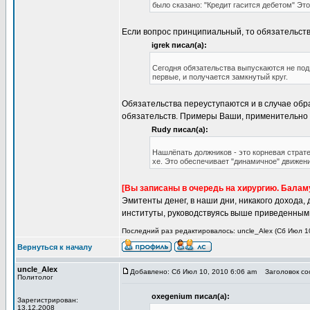
было сказано: "Кредит гасится дебетом" Это
Если вопрос принципиальный, то обязательство
igrek писал(а):
Сегодня обязательства выпускаются не под 
первые, и получается замкнутый круг.
Обязательства переуступаются и в случае обр
обязательств. Примеры Ваши, применительно к
Rudy писал(а):
Нашлёпать должников - это корневая страт
хе. Это обеспечивает "динамичное" движен
[Вы записаны в очередь на хирургию. Балам
Эмитенты денег, в наши дни, никакого дохода,
институты, руководствуясь выше приведенным
Последний раз редактировалось: uncle_Alex (Сб Июл 10
Вернуться к началу
uncle_Alex
Добавлено: Сб Июл 10, 2010 6:06 am
Заголовок соо
Политолог
oxegenium писал(а):
Зарегистрирован:
13.12.2008