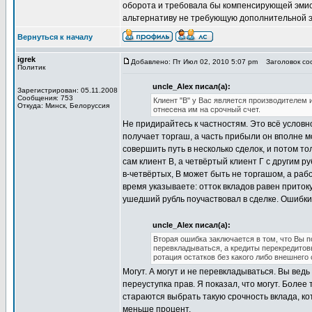
оборота и требовала бы компенсирующей эмисс
альтернативу не требующую дополнительной э
Вернуться к началу
igrek
Добавлено: Пт Июл 02, 2010 5:07 pm
Заголовок соо
Политик
uncle_Alex писал(а):
Зарегистрирован: 05.11.2008
Сообщения: 753
Клиент "В" у Вас является производителем 
Откуда: Минск, Белоруссия
отнесена им на срочный счет.
Не придирайтесь к частностям. Это всё условн
получает торгаш, а часть прибыли он вполне м
совершить путь в несколько сделок, и потом то
сам клиент В, а четвёртый клиент Г с другим 
в-четвёртых, В может быть не торгашом, а раб
время указываете: отток вкладов равен приток
ушедший рубль поучаствовал в сделке. Ошибки
uncle_Alex писал(а):
Вторая ошибка заключается в том, что Вы п
перевкладываться, а кредиты перекредитовы
ротация остатков без какого либо внешнего 
Могут. А могут и не перевкладываться. Вы ведь
переуступка прав. Я показал, что могут. Более
стараются выбрать такую срочность вклада, ко
меньше процент.