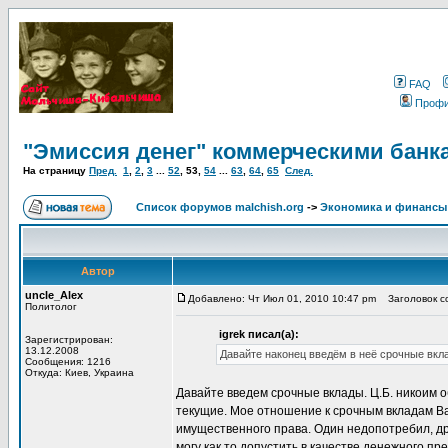
FAQ
Проф
"Эмиссия денег" коммерческими банк
На страницу
Пред.
1
,
2
,
3
...
52
,
53
,
54
...
63
,
64
,
65
След.
Список форумов malchish.org
->
Экономика и финансы
Автор
uncle_Alex
Добавлено: Чт Июл 01, 2010 10:47 pm
Заголовок со
Политолог
igrek писал(а):
Зарегистрирован:
13.12.2008
Давайте наконец введём в неё срочные вкл
Сообщения: 1216
Откуда: Киев, Украина
Давайте введем срочные вклады. Ц.Б. никоим 
текущие. Мое отношение к срочным вкладам В
имущественного права. Один недопотребил, др
могу как то допустить в качестве денежного 