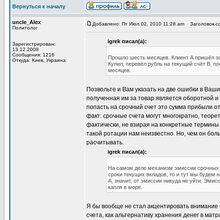
Вернуться к началу
uncle_Alex
Добавлено: Пт Июл 02, 2010 11:28 am
Заголовок со
Политолог
igrek писал(а):
Зарегистрирован:
13.12.2008
Сообщения: 1216
Прошло шесть месяцев. Клиент А пришёл за
Откуда: Киев, Украина
Купил, перевёл рубль на текущий счёт В, п
месяцев.
Позвольте и Вам указать на две ошибки в Ваш
полученная им за товар является оборотной и 
попасть на срочный счет это сумма прибыли о
факт: срочные счета могут многократно, теоре
фактически, не взирая на конкретные термины 
такой ротации нам неизвестно. Но, чем он бо
расчитывать.
igrek писал(а):
На самом деле механизм эмиссии срочных в
сроки текущих вкладов, то и тут мы будем 
А, значит, от эмиссии никуда не уйти. Эмис
капля в море.
Я бы вообще не стал акцентировать внимание
счета, как альтернативу хранения денег в мат