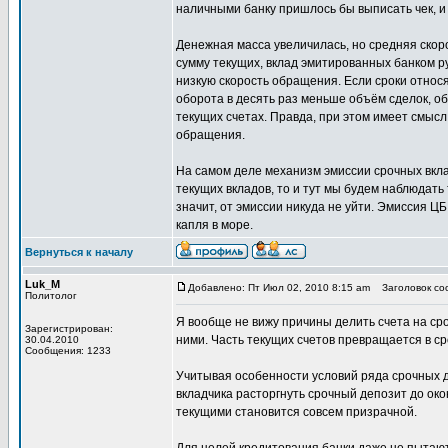
наличными банку пришлось бы выписать чек, и
Денежная масса увеличилась, но средняя ско
сумму текущих, вклад эмитированных банком р
низкую скорость обращения. Если сроки относят
оборота в десять раз меньше объём сделок, о
текущих счетах. Правда, при этом имеет смысл
обращения.
На самом деле механизм эмиссии срочных вклад
текущих вкладов, то и тут мы будем наблюдать 
значит, от эмиссии никуда не уйти. Эмиссия ЦБ
капля в море.
Вернуться к началу
Luk_M
Добавлено: Пт Июл 02, 2010 8:15 am
Заголовок соо
Политолог
Я вообще не вижу причины делить счета на ср
Зарегистрирован:
ними. Часть текущих счетов превращается в ср
30.04.2010
Сообщения: 1233
Учитывая особенности условий ряда срочных д
вкладчика расторгнуть срочный депозит до око
текущими становится совсем призрачной.