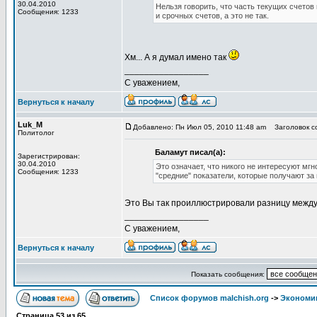
30.04.2010
Нельзя говорить, что часть текущих счето
Сообщения: 1233
и срочных счетов, а это не так.
Хм... А я думал имено так
_________________
С уважением,
Вернуться к началу
Luk_M
Добавлено: Пн Июл 05, 2010 11:48 am
Заголовок со
Политолог
Баламут писал(а):
Зарегистрирован:
30.04.2010
Это означает, что никого не интересуют м
Сообщения: 1233
"средние" показатели, которые получают за
Это Вы так проиллюстрировали разницу между
_________________
С уважением,
Вернуться к началу
Показать сообщения:
Список форумов malchish.org
->
Экономи
Страница
53
из
65