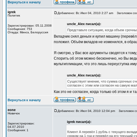
Вернуться к началу
igrek
Добавлено: Вс Июл 04, 2010 2:27 am
Заголовок соо
Политик
uncle_Alex писал(а):
Зарегистрирован: 05.11.2008
Сообщения: 753
Представьте ситуацию, когда объем срочны
Откуда: Минск, Белоруссия
Вкладчик снял деньги и купил машину (перевёл 
положил. Объём вкладов не изменился, в обра
Я смотрю, у Вас все аргументы сводятся к том
Спорить об этом можно бесконечно, но Вы вед
мультипликации, что это лишь переуступка им
uncle_Alex писал(а):
Существует мнение, что сумма срочных счет
согласен с этим или согласен на самую мал
Как это не согласен, когда только об этом я и
Вернуться к началу
eone
Добавлено: Вс Июл 04, 2010 12:04 pm
Заголовок со
Новичок
igrek писал(а):
Зарегистрирован:
04.07.2010
Сообщения: 1
Клиент А перевёл 1 рубль с текущего вклад
сроком на 1 год и перевёл на его текущий сч