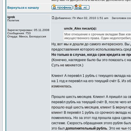
Вернуться к началу
igrek
Добавлено: Пт Июл 02, 2010 1:51 am
Заголовок соо
Политик
uncle_Alex писал(а):
Зарегистрирован: 05.11.2008
Сообщения: 753
Мое отношение к срочным вкладам Вам изв
Откуда: Минск, Белоруссия
имущественного права. Один недопотребил, 
Ну, вот мы и дошли до самого интересного. Вы 
предоставления которого использовались сред
Но только в случае, когда срок кредита не п
(Конечно, нагляднее было бы это показать с н
Суть не меняется.)
Клиент А перевёл 1 рубль с текущего вклада на
на 1 год и перевёл на его текущий счёт Б. Из о
изменилась.
Прошло шесть месяцев. Клиент А пришёл за сво
перевёл рубль на текущий счёт В, после чего к
прошло ещё шесть месяцев, клиент Б вернул кре
клиент В перевёл 1 рубль со срочного вклада на
поменялось. Но за этот год прошла одна сделк
системе. Скорость обращения этого рубля была 
это был
дополнительный рубль
. Это не чьи-