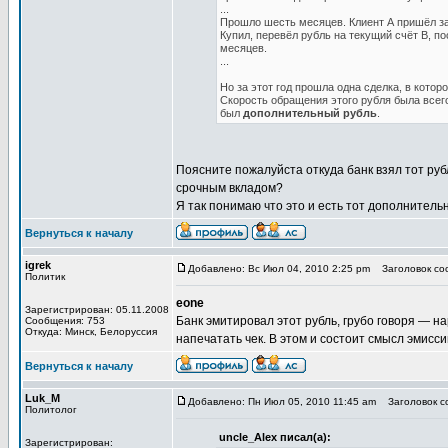
...
Прошло шесть месяцев. Клиент А пришёл за
Купил, перевёл рубль на текущий счёт В, п
месяцев.
...
Но за этот год прошла одна сделка, в котор
Скорость обращения этого рубля была всего
был
дополнительный рубль
.
Поясните пожалуйста откуда банк взял тот руб
срочным вкладом?
Я так понимаю что это и есть тот дополнительн
Вернуться к началу
igrek
Добавлено: Вс Июл 04, 2010 2:25 pm
Заголовок соо
Политик
eone
Зарегистрирован: 05.11.2008
Банк эмитировал этот рубль, грубо говоря — н
Сообщения: 753
Откуда: Минск, Белоруссия
напечатать чек. В этом и состоит смысл эмисси
Вернуться к началу
Luk_M
Добавлено: Пн Июл 05, 2010 11:45 am
Заголовок со
Политолог
uncle_Alex писал(а):
Зарегистрирован: