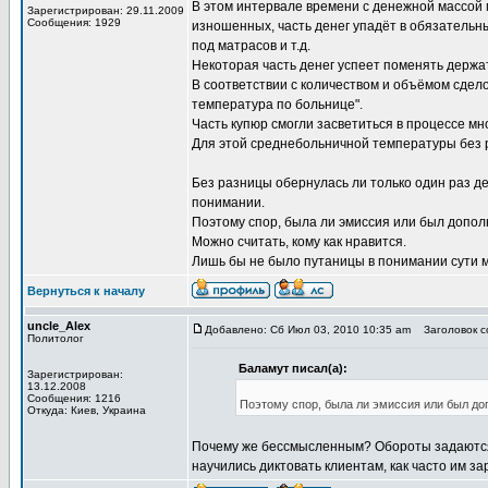
В этом интервале времени с денежной массой 
Зарегистрирован: 29.11.2009
Сообщения: 1929
изношенных, часть денег упадёт в обязательны
под матрасов и т.д.
Некоторая часть денег успеет поменять держате
В соответствии с количеством и объёмом сдел
температура по больнице".
Часть купюр смогли засветиться в процессе мног
Для этой среднебольничной температуры без р
Без разницы обернулась ли только один раз д
понимании.
Поэтому спор, была ли эмиссия или был допо
Можно считать, кому как нравится.
Лишь бы не было путаницы в понимании сути м
Вернуться к началу
uncle_Alex
Добавлено: Сб Июл 03, 2010 10:35 am
Заголовок со
Политолог
Баламут писал(а):
Зарегистрирован:
13.12.2008
Сообщения: 1216
Поэтому спор, была ли эмиссия или был д
Откуда: Киев, Украина
Почему же бессмысленным? Обороты задаются 
научились диктовать клиентам, как часто им за