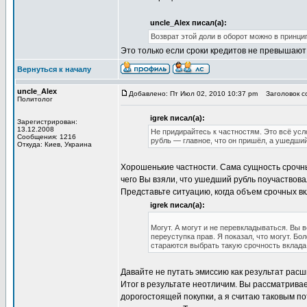
uncle_Alex писал(а):
Возврат этой доли в оборот можно в принци
Это только если сроки кредитов не превышают 
Вернуться к началу
uncle_Alex
Добавлено: Пт Июл 02, 2010 10:37 pm
Заголовок со
Политолог
igrek писал(а):
Зарегистрирован:
13.12.2008
Не придирайтесь к частностям. Это всё ус
Сообщения: 1216
рубль — главное, что он пришёл, а ушедший
Откуда: Киев, Украина
Хорошенькие частности. Сама сущность срочн
чего Вы взяли, что ушедший рубль поучаствова
Представьте ситуацию, когда объем срочных в
igrek писал(а):
Могут. А могут и не перевкладываться. Вы 
переуступка прав. Я показал, что могут. Бо
стараются выбрать такую срочность вклада,
Давайте не путать эмиссию как результат ра
Итог в результате неотличим. Вы рассматрива
дорогостоящей покупки, а я считаю таковым по