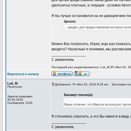
Для целей кредитования банки даже не пытаютс
(депозиты) платные, а текущие - условно беспл
Я бы лучше остановился на не дающем мне пок
Цитата:
... кредит, для предоставления которого ис
Можно Вас попросить, Игрек, еще раз показать
кредита? Насколько я понимаю, мы рассматрив
_________________
С уважением,
Последний раз редактировалось: Luk_M (Пт Июл 02, 20
Вернуться к началу
Luk_M
Добавлено: Пт Июл 02, 2010 8:18 am
Заголовок соо
Политолог
Баламут писал(а):
Зарегистрирован:
30.04.2010
Сообщения: 1233
Ваше отличие, что Максон использует орто
Я стесняюсь спросить, а что Вы имеете в виду,
_________________
С уважением,