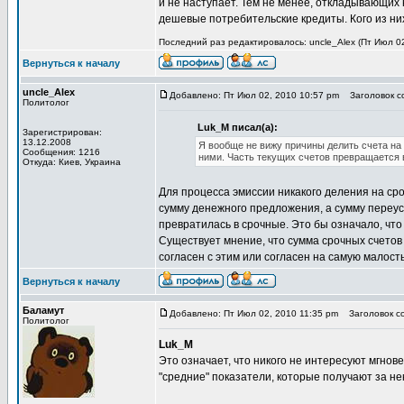
и не наступает. Тем не менее, откладывающих
дешевые потребительские кредиты. Кого из них 
Последний раз редактировалось: uncle_Alex (Пт Июл 02
Вернуться к началу
uncle_Alex
Добавлено: Пт Июл 02, 2010 10:57 pm
Заголовок со
Политолог
Luk_M писал(а):
Зарегистрирован:
13.12.2008
Я вообще не вижу причины делить счета на
Сообщения: 1216
ними. Часть текущих счетов превращается 
Откуда: Киев, Украина
Для процесса эмиссии никакого деления на сро
сумму денежного предложения, а сумму переуст
превратилась в срочные. Это бы означало, что 
Существует мнение, что сумма срочных счетов и
согласен с этим или согласен на самую малость
Вернуться к началу
Баламут
Добавлено: Пт Июл 02, 2010 11:35 pm
Заголовок со
Политолог
Luk_M
Это означает, что никого не интересуют мгно
"средние" показатели, которые получают за н