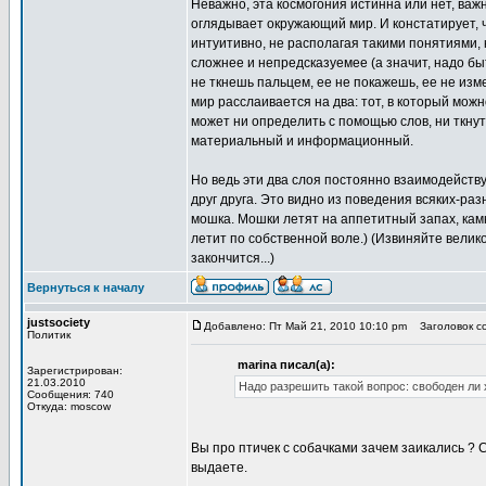
Неважно, эта космогония истинна или нет, важн
оглядывает окружающий мир. И констатирует, ч
интуитивно, не располагая такими понятиями, к
сложнее и непредсказуемее (а значит, надо бы
не ткнешь пальцем, ее не покажешь, ее не из
мир расслаивается на два: тот, в который можн
может ни определить с помощью слов, ни ткнут
материальный и информационный.
Но ведь эти два слоя постоянно взаимодейст
друг друга. Это видно из поведения всяких-ра
мошка. Мошки летят на аппетитный запах, камн
летит по собственной воле.) (Извиняйте велико
закончится...)
Вернуться к началу
justsociety
Добавлено: Пт Май 21, 2010 10:10 pm
Заголовок со
Политик
marina писал(а):
Зарегистрирован:
21.03.2010
Надо разрешить такой вопрос: свободен ли
Сообщения: 740
Откуда: moscow
Вы про птичек с собачками зачем заикались ? 
выдаете.