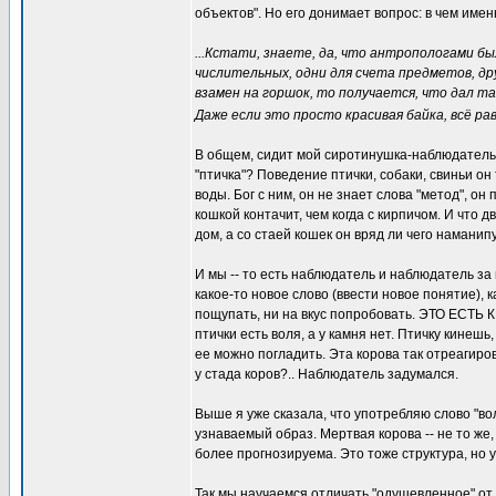
объектов". Но его донимает вопрос: в чем име
...Кстати, знаете, да, что антропологами б
числительных, одни для счета предметов, дру
взамен на горшок, то получается, что дал так
Даже если это просто красивая байка, всё ра
В общем, сидит мой сиротинушка-наблюдатель 
"птичка"? Поведение птички, собаки, свиньи о
воды. Бог с ним, он не знает слова "метод", о
кошкой контачит, чем когда с кирпичом. И что д
дом, а со стаей кошек он вряд ли чего наманип
И мы -- то есть наблюдатель и наблюдатель за
какое-то новое слово (ввести новое понятие), 
пощупать, ни на вкус попробовать. ЭТО ЕСТЬ К
птички есть воля, а у камня нет. Птичку кинешь
ее можно погладить. Эта корова так отреагировал
у стада коров?.. Наблюдатель задумался.
Выше я уже сказала, что употребляю слово "вол
узнаваемый образ. Мертвая корова -- не то же,
более прогнозируема. Это тоже структура, но у
Так мы научаемся отличать "одушевленное" от