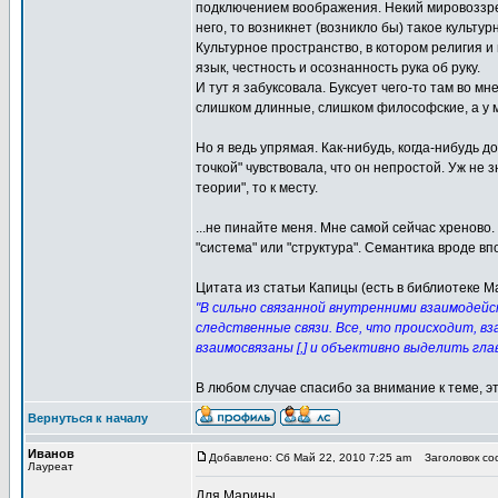
подключением воображения. Некий мировоззрен
него, то возникнет (возникло бы) такое культу
Культурное пространство, в котором религия и
язык, честность и осознанность рука об руку.
И тут я забуксовала. Буксует чего-то там во мн
слишком длинные, слишком философские, а у м
Но я ведь упрямая. Как-нибудь, когда-нибудь д
точкой" чувствовала, что он непростой. Уж не з
теории", то к месту.
...не пинайте меня. Мне самой сейчас хреново.
"система" или "структура". Семантика вроде вп
Цитата из статьи Капицы (есть в библиотеке М
"В сильно связанной внутренними взаимодейс
следственные связи. Все, что происходит, вз
взаимосвязаны [,] и объективно выделить гл
В любом случае спасибо за внимание к теме, э
Вернуться к началу
Иванов
Добавлено: Сб Май 22, 2010 7:25 am
Заголовок соо
Лауреат
Для Марины.