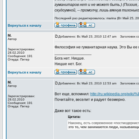
гуманитаров нет и не может быть.) (Поэзия, 
скудоумной, -- промолчу, лишь вякнув тихоньк
Последний раз редактировалось: marina (Вт Май 25, 20
Вернуться к началу
М.
Добавлено: Вс Май 23, 2010 12:47 am
Заголовок со
Автор
Философия не гуманитарная наука. Это Вы ее в
Зарегистрирован:
_________________
28.02.2010
Сообщения: 191
Бога нет. Ницше.
Откуда: Питер
Ницше нет. Бог.
Вернуться к началу
М.
Добавлено: Вс Май 23, 2010 12:53 am
Заголовок со
Автор
Вот еще, вспомнил:
http://ru.wikipedia.o
Зарегистрирован:
Почитайте, веселит и радует безмерно.
28.02.2010
Сообщения: 191
Откуда: Питер
Даже вот такое есть:
Цитата:
Наконец, есть современное «постмодернис
это то, чем занимаются люди, называю