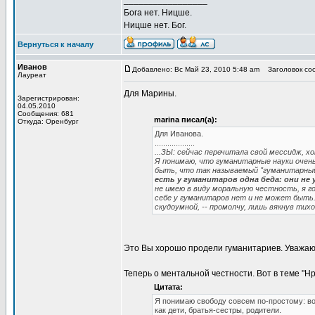
_________________
Бога нет. Ницше.
Ницше нет. Бог.
Вернуться к началу
Иванов
Добавлено: Вс Май 23, 2010 5:48 am
Заголовок соо
Лауреат
Для Марины.
Зарегистрирован:
04.05.2010
Сообщения: 681
marina писал(а):
Откуда: Оренбург
Для Иванова.
...................
...ЗЫ: сейчас перечитала свой мессидж, 
Я понимаю, что гуманитарные науки очень
быть, что так называемый "гуманитарный
есть у гуманитаров одна беда: они 
не имею в виду моральную честность, я г
себе у гуманитаров нет и не может быть.)
скудоумной, -- промолчу, лишь вякнув тих
Это Вы хорошо продели гуманитариев. Уважа
Теперь о ментальной честности. Вот в теме "Н
Цитата:
Я понимаю свободу совсем по-простому: во
как дети, братья-сестры, родители.