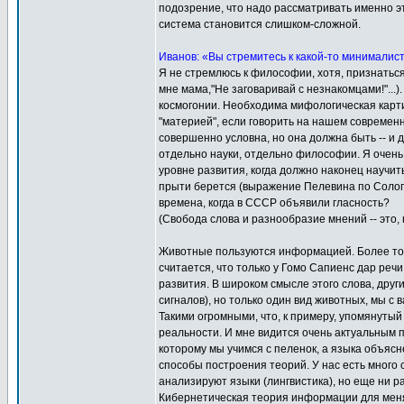
подозрение, что надо рассматривать именно эт
система становится слишком-сложной.
Иванов: «Вы стремитесь к какой-то минималис
Я не стремлюсь к философии, хотя, признатьс
мне мама,"Не заговаривай с незнакомцами!"..
космогонии. Необходима мифологическая карти
"материей", если говорить на нашем современ
совершенно условна, но она должна быть -- и 
отдельно науки, отдельно философии. Я очень 
уровне развития, когда должно наконец научить
прыти берется (выражение Пелевина по Сологу
времена, когда в СССР объявили гласность?
(Свобода слова и разнообразие мнений -- это, 
Животные пользуются информацией. Более того,
считается, что только у Гомо Сапиенс дар реч
развития. В широком смысле этого слова, дру
сигналов), но только один вид животных, мы 
Такими огромными, что, к примеру, упомянуты
реальности. И мне видится очень актуальным 
которому мы учимся с пеленок, а языка объясн
способы построения теорий. У нас есть много
анализируют языки (лингвистика), но еще ни 
Кибернетическая теория информации для меня