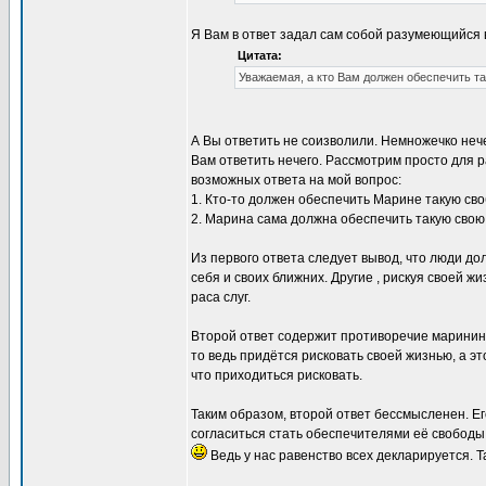
Я Вам в ответ задал сам собой разумеющийся
Цитата:
Уважаемая, а кто Вам должен обеспечить т
А Вы ответить не соизволили. Немножечко неч
Вам ответить нечего. Рассмотрим просто для р
возможных ответа на мой вопрос:
1. Кто-то должен обеспечить Марине такую своб
2. Марина сама должна обеспечить такую свою
Из первого ответа следует вывод, что люди до
себя и своих ближних. Другие , рискуя своей ж
раса слуг.
Второй ответ содержит противоречие маринин
то ведь придётся рисковать своей жизнью, а э
что приходиться рисковать.
Таким образом, второй ответ бессмысленен. Е
согласиться стать обеспечителями её свободы
Ведь у нас равенство всех декларируется. Т