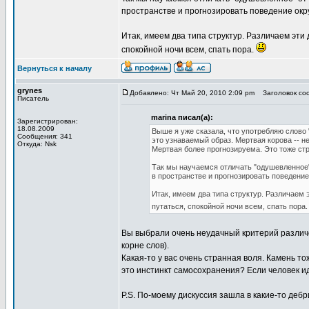
пространстве и прогнозировать поведение ок
Итак, имеем два типа структур. Различаем эти д
спокойной ночи всем, спать пора.
Вернуться к началу
grynes
Добавлено: Чт Май 20, 2010 2:09 pm
Заголовок соо
Писатель
marina писал(а):
Зарегистрирован:
18.08.2009
Выше я уже сказала, что употребляю слово "
Сообщения: 341
это узнаваемый образ. Мертвая корова -- не
Откуда: Nsk
Мертвая более прогнозируема. Это тоже стру
Так мы научаемся отличать "одушевленное"
в пространстве и прогнозировать поведени
Итак, имеем два типа структур. Различаем э
путаться, спокойной ночи всем, спать пора
Вы выбрали очень неудачный критерий различе
корне слов).
Какая-то у вас очень странная воля. Камень то
это инстинкт самосохранения? Если человек иде
P.S. По-моему дискуссия зашла в какие-то дебр
_________________