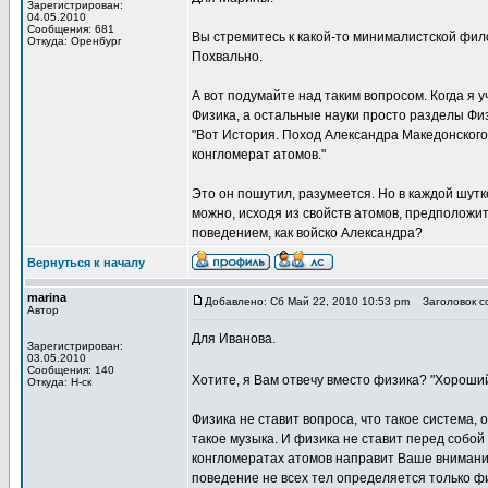
Зарегистрирован:
04.05.2010
Сообщения: 681
Вы стремитесь к какой-то минималистской фило
Откуда: Оренбург
Похвально.
А вот подумайте над таким вопросом. Когда я у
Физика, а остальные науки просто разделы Физ
"Вот История. Поход Александра Македонского.
конгломерат атомов."
Это он пошутил, разумеется. Но в каждой шутке
можно, исходя из свойств атомов, предположи
поведением, как войско Александра?
Вернуться к началу
marina
Добавлено: Сб Май 22, 2010 10:53 pm
Заголовок со
Автор
Для Иванова.
Зарегистрирован:
03.05.2010
Сообщения: 140
Хотите, я Вам отвечу вместо физика? "Хороший
Откуда: Н-ск
Физика не ставит вопроса, что такое система, 
такое музыка. И физика не ставит перед собой
конгломератах атомов направит Ваше внимание
поведение не всех тел определяется только фи