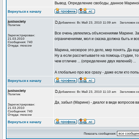
Вывод. Определение свободы, данное Мариной,
Вернуться к началу
justsociety
Добавлено: Вс Май 23, 2010 11:09 am
Заголовок со
Политик
Все очень увлеклись объяснениями Марине. За
Зарегистрирован:
ограничениями, мол и сказка должна быть и все 
21.03.2010
Сообщения: 740
Откуда: moscow
Марина, нескорое это дело, мир понять. Да еще
Ну а если рассчитываете на помощь студии, то
чем отличие ... (определение двух явлений) ...
А глобально про все сразу - даже если кто поп
Вернуться к началу
justsociety
Добавлено: Вс Май 23, 2010 11:10 am
Заголовок со
Политик
Да, забыл (Марине) - диалог в виде вопросов 
Зарегистрирован:
21.03.2010
Сообщения: 740
Откуда: moscow
Вернуться к началу
Показать сообщения: