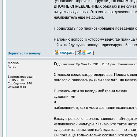
"узнавание" короче и по-русски.) На самом-то д
ВПОЛНЕ ОПРЕДЕЛЕННЫХ образах и не сливаютс
визуальных данных. Это есть поведенческие о
наблюдатель еще не дошел.
Продолжать про прогнозирование поведения об
Напомню вопрос, к которому веду: где границ
...йэх, пойду лучше кошку подрессирую... без в
Вернуться к началу
marina
Добавлено: Ср Май 19, 2010 11:54 pm
Заголовок со
Автор
С кошкой вроде как договорилась. Пошла с людь
Зарегистрирован:
поговорю, завелась уж (или завели?.. да неважн
03.05.2010
Сообщения: 140
Откуда: Н-ск
Пытаюсь идти по невидимой грани между
суждениями
и
наблюдением, как в моем сознании возникают 
Вхожу в роль очень-очень наивного наблюдателя
человеческой культуры. Я знаю, что такое на
существительным, мой наблюдатель -- не знае
Он пока еще только-только осознал, что есть д