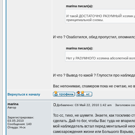
marina писал(а):
И такой ДОСТАТОЧНО РАЗУМНЫЙ хозяин долж
принципиальной схемы.
И что ? Озаботился, обед пропустил, опомнился
marina писал(а):
Нет у РАЗУМНОГО хозяина абсолютной вол
И что ? Вывод-то какой ? Глупости про наблюд
Вас непонимаю, спамером пока не считаю, но вс
Вернуться к началу
marina
Добавлено: Сб Май 22, 2010 1:42 am
Заголовок соо
Автор
Тсс-сс, тихо, не шумите. Знаете, как тоскливо
Зарегистрирован:
сделать. Дай-то бог, чтобы Вас туда не впарил
03.05.2010
Сообщения: 140
мой наблюдатель встал перед ментальной не
Откуда: Н-ск
самозарождения жизни или Большого Взрыва, а