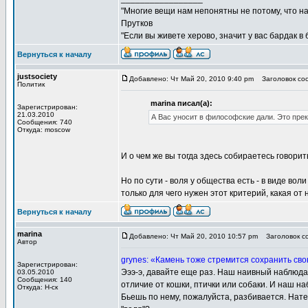
"Многие вещи нам непонятны не потому, что наш
Прутков
"Если вы живете херово, значит у вас бардак в
Вернуться к началу
justsociety
Добавлено: Чт Май 20, 2010 9:40 pm
Заголовок соо
Политик
marina писал(а):
Зарегистрирован:
21.03.2010
А Вас уносит в философские дали. Это прек
Сообщения: 740
Откуда: moscow
И о чем же вы тогда здесь собираетесь говорит
Но по сути - воля у общества есть - в виде во
только для чего нужен этот критерий, какая от 
Вернуться к началу
marina
Добавлено: Чт Май 20, 2010 10:57 pm
Заголовок со
Автор
grynes: «Камень тоже стремится сохранить сво
Зарегистрирован:
Эээ-э, давайте еще раз. Наш наивный наблюдате
03.05.2010
Сообщения: 140
отличие от кошки, птички или собаки. И наш н
Откуда: Н-ск
Бьешь по нему, пожалуйста, разбивается. Нате 