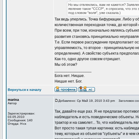
Но мы отвлеклись, вам не кажется? Заявлен
явление такое "СССР", я спросила, что это 
под словом "воля", уже сказала.)
Так ведь уперлись. Точка бифуркации. Либо у об
количественная переходная точка, до которой о
При всем, при том, изначально являясь субъек
развития становясь принципиально неуправл
Т.е. Если первое рассуждение предполагает о
управляемость, то второе - принципиальную н
определению). А свойство субъекта предполага
Как-то, одно другое совсем отрицает.
Мы об этом?
_________________
Бога нет. Ницше.
Ницше нет. Бог.
Вернуться к началу
marina
Добавлено: Ср Май 19, 2010 3:43 pm
Заголовок соо
Автор
Так, давайте еще раз. Я не предлагаю противо
Зарегистрирован:
наблюдатель и есть поведенческие объекты. Наб
03.05.2010
Сообщения: 140
трактор и на самолет... То, что наблюдатель я
Откуда: Н-ск
Вот просто такая тупая картинка: есть наблю
тему, которые из объектов "субъекты" и в чем 