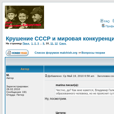
FAQ
Проф
Крушение СССР и мировая конкуренц
На страницу
Пред.
1
,
2
,
3
...
9
,
10
,
11
,
12
След.
Список форумов malchish.org
->
Вопросы теории
Автор
М.
Добавлено: Ср Май 19, 2010 6:58 am
Заголовок соо
Автор
marina писал(а):
Зарегистрирован:
28.02.2010
Честно, да? Как мне кажется, Владимир Гал
Сообщения: 191
образованного человека, но не прояснит су
Откуда: Питер
Ну, посмотрим.
Цитата: