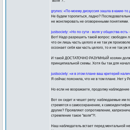
"воля"?..
grynes: «По-моему дискуссия зашла в какие-то
Не будем торопиться, ладно? Последовательно, 
не жонглировать не оговоренными понятиями.
justsociety: «Но по сути - воля у общества есть
Вот! Надо разрешить такой вопрос: свободен
что он лишь часть целого и не так уж произволе
осознает себя как часть целого, то и не так уж 
И такой ДОСТАТОЧНО РАЗУМНЫЙ хозяин должен 
принципиальной схемы. Хотя бы так для начал
justsociety: «и в этом плане ваш критерий нал
Я сейчас пояснила, что не в том плане. Нет 
Но если не возражаете, продолжу наблюдение
Вот он сидит и чешет репу: наблюдаемые им п
стремятся к самосохранению, к самоидентифика
другие? Проявляют сопротивление, капризничают
стремление такое "воля"?!.
Наш наблюдатель встает перед ментальной не