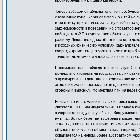
противоречий и излишних категорий.
Теперь забудем о наблюдателе, точнее, будем 
снова кинул камень приблизительно с той же с
взял птичку, привязал ее за лапку (чтобы в сле
закономерности в поведении, но с траекторией 
наблюдатель? Поведенческие объекты у него е
разному. Движение одних объектов можно довол
и исходных физических условиях, как направле
очередь, кроме того, предсказать можно прибли
точно по-другому, чем через расчет числовых 
Напоминаю: наш наблюдатель очень тупой, хоть
молекулы с атомами, ни государства с их раз
зафиксировал он два типа поведенческих объек
этого фильма не пострадало ни одно животное
стороны и выяснил, что мертвая птичка ведет с
Вокруг еще много удивительных и прекрасных н
движется... Наш наблюдатель чешет репу: а к к
зачерпывает воду из ручейка и обнаруживает, чт
ну и т.д.. Вот он берет ветку дерева и машет е
"камень", а не на типа "птичку". Внимание. Зд
объекты, но и классы объектов, как, например, 
осваивается на новом, более абстрактном, уро