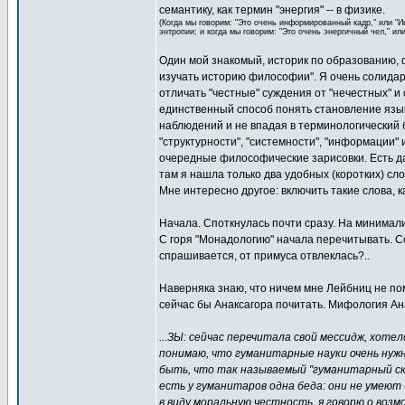
семантику, как термин "энергия" -- в физике.
(Когда мы говорим: "Это очень информированный кадр," или "
энтропии; и когда мы говорим: "Это очень энергичный чел," ил
Один мой знакомый, историк по образованию, 
изучать историю философии". Я очень солидар
отличать "честные" суждения от "нечестных" и
единственный способ понять становление язык
наблюдений и не впадая в терминологический б
"структурности", "системности", "информации" и
очередные философические зарисовки. Есть даж
там я нашла только два удобных (коротких) слов
Мне интересно другое: включить такие слова, к
Начала. Споткнулась почти сразу. На минимали
С горя "Монадологию" начала перечитывать. Сов
спрашивается, от примуса отвлеклась?..
Наверняка знаю, что ничем мне Лейбниц не пом
сейчас бы Анаксагора почитать. Мифология Анакс
...ЗЫ: сейчас перечитала свой мессидж, хоте
понимаю, что гуманитарные науки очень нужн
быть, что так называемый "гуманитарный ск
есть у гуманитаров одна беда: они не умею
в виду моральную честность, я говорю о воз