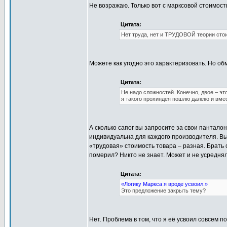
Не возражаю. Только вот с марксовой стоимост
Цитата:
Нет труда, нет и ТРУДОВОЙ теории сто
Можете как угодно это характеризовать. Но обм
Цитата:
Не надо сложностей. Конечно, двое – эт
я такого прохиндея пошлю далеко и вме
А сколько сапог вы запросите за свои пантал
индивидуальна для каждого производителя. Вы 
«трудовая» стоимость товара – разная. Брать 
померил? Никто не знает. Может и не усредн
Цитата:
«Логику Маркса я вроде усвоил.»
Это предложение закрыть тему?
Нет. Проблема в том, что я её усвоил совсем по