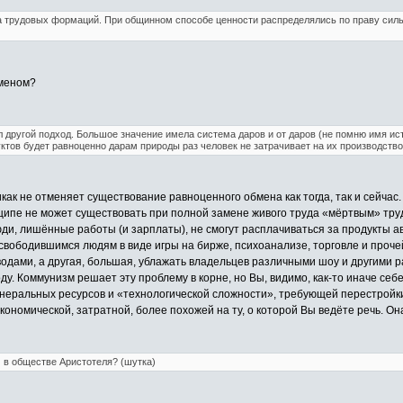
 трудовых формаций. При общинном способе ценности распределялись по праву сильног
бменом?
другой подход. Большое значение имела система даров и от даров (не помню имя ис
тов будет равноценно дарам природы раз человек не затрачивает на их производство 
как не отменяет существование равноценного обмена как тогда, так и сейчас.
ципе не может существовать при полной замене живого труда «мёртвым» трудо
и, лишённые работы (и зарплаты), не смогут расплачиваться за продукты а
свободившимся людям в виде игры на бирже, психоанализе, торговле и проче
одами, а другая, большая, ублажать владельцев различными шоу и другими 
лоду. Коммунизм решает эту проблему в корне, но Вы, видимо, как-то иначе с
инеральных ресурсов и «технологической сложности», требующей перестройк
экономической, затратной, более похожей на ту, о которой Вы ведёте речь. О
 в обществе Аристотеля? (шутка)