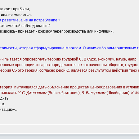
за счет прибыли;
тина не меняется.
а развитие, а не на потребление.»
стоимостей наблюдаем в п.4.
ансировка» приведет к кризису перепроизводства или инфляции.
тоимости, которая сформулирована Марксом. О каких-либо альтернативных т
 и пытается опровергнуть теорию трудовой С. В бурж. экономич. науке, напр
меновые пропорции товаров определяются не затраченным обществ, трудом, 
еория С.- это теория, согласно к-рой С. является результатом действия трёх 
я, пытающаяся дать объяснение процессам ценообразования в условиях кап
батывалась
У. С. Джевонсом
(Великобритания),
Л. Вальрасом
(Швейцария),
К. М
дить.
ам.
ментацию»…