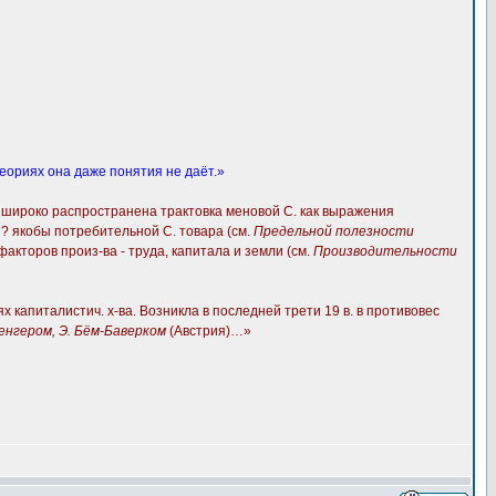
еориях она даже понятия не даёт.»
., широко распространена трактовка меновой С. как выражения
? якобы потребительной С. товара (см.
Предельной полезности
факторов произ-ва - труда, капитала и земли (см.
Производительности
италистич. х-ва. Возникла в последней трети 19 в. в противовес
енгером, Э. Бём-Баверком
(Австрия)…»