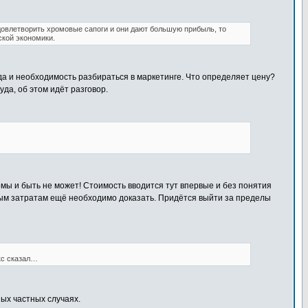
довлетворить хромовые сапоги и они дают большую прибыль, то
ской экономики.
да и необходимость разбираться в маркетинге. Что определяет цену?
уда, об этом идёт разговор.
омы и быть не может! Стоимость вводится тут впервые и без понятия
вым затратам ещё необходимо доказать. Придётся выйти за пределы
ркс сказал…
ных частных случаях.