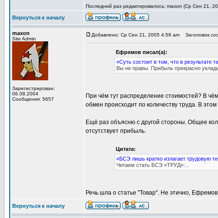
Последний раз редактировалось: maxon (Ср Сен 21, 200
Вернуться к началу
maxon
Добавлено: Ср Сен 21, 2005 4:59 am
Заголовок сооб
Site Admin
Ефремов писал(а):
«Суть состоит в том, что в результате 
Вы не правы. Прибыль прекрасно уклады
Зарегистрирован:
06.08.2004
При чём тут распределение стоимостей? В чём 
Сообщения: 5657
обмен происходит по количеству труда. В этом 
Ещё раз объясню с другой стороны. Общее коли
отсутствует прибыль.
Цитата:
«БСЭ лишь кратко излагает трудовую те
Читаем стать БСЭ «ТРУД»:...
Речь шла о статье "Товар". Не этично, Ефремо
Вернуться к началу