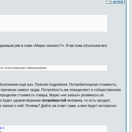
ждаемым уже в теме «Маркс-сионист?». Я же пока объясняю все
ться голословными обвинениями.
 объяснение ещё раз. Поясню подробнее. Потребительная стоимость,
 в причинах самого труда. Потребность же определяет и «общественную
 Определяя стоимость товара, Маркс «не забыл» упомянуть об
го будет удовлетворение
потребностей
человека, то есть продукт,
е сказал о ней. Почему? Дайте уж ответ сами, а мне будет интересно
ё.»
и.