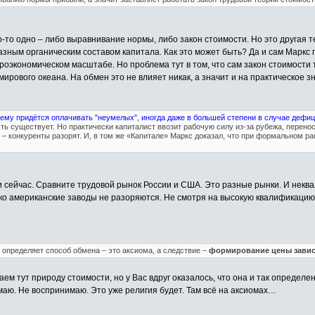
то-то одно – либо выравнивание нормы, либо закон стоимости. Но это другая т
ным органическим составом капитала. Как это может быть? Да и сам Маркс пр
кроэкономическом масштабе. Но проблема тут в том, что сам закон стоимост
 мирового океана. На обмен это не влияет никак, а значит и на практическое 
о ему придётся оплачивать "неумелых", иногда даже в большей степени в случае дефи
ть существует. Но практически капиталист ввозит рабочую силу из-за рубежа, перенос
– конкуренты разорят. И, в том же «Капитале» Маркс доказал, что при формальном рав
 и сейчас. Сравните трудовой рынок России и США. Это разные рынки. И не
ко американские заводы не разоряются. Не смотря на высокую квалификацию
пределяет способ обмена – это аксиома, а следствие –
формирование цены завис
ем тут природу стоимости, но у Вас вдруг оказалось, что она и так определе
маю. Не воспринимаю. Это уже религия будет. Там всё на аксиомах…