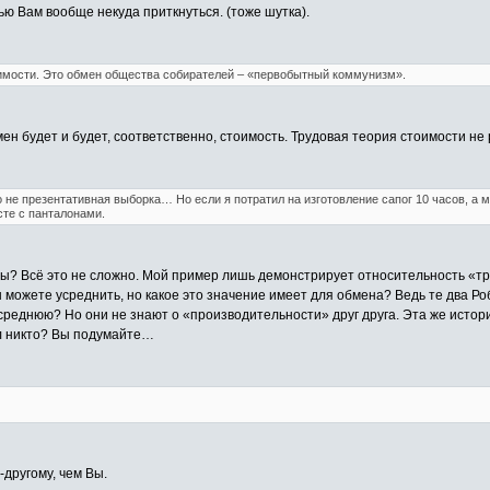
ью Вам вообще некуда приткнуться. (тоже шутка).
имости. Это обмен общества собирателей – «первобытный коммунизм».
ен будет и будет, соответственно, стоимость. Трудовая теория стоимости не 
о не презентативная выборка… Но если я потратил на изготовление сапог 10 часов, а
сте с панталонами.
оны? Всё это не сложно. Мой пример лишь демонстрирует относительность «тр
можете усреднить, но какое это значение имеет для обмена? Ведь те два Ро
среднюю? Но они не знают о «производительности» друг друга. Эта же истори
ял никто? Вы подумайте…
-другому, чем Вы.