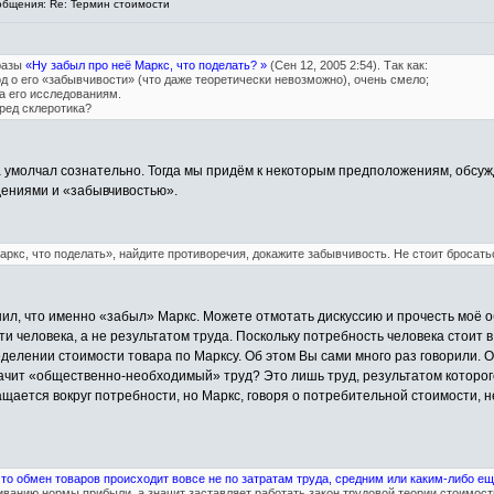
бщения: Re: Термин стоимости
разы
«Ну забыл про неё Маркс, что поделать? »
(Сен 12, 2005 2:54). Так как:
д о его «забывчивости» (что даже теоретически невозможно), очень смело;
а его исследованиям.
ред склеротика?
 а умолчал сознательно. Тогда мы придём к некоторым предположениям, обсу
дениями и «забывчивостью».
Маркс, что поделать», найдите противоречия, докажите забывчивость. Не стоит броса
яснил, что именно «забыл» Маркс. Можете отмотать дискуссию и прочесть моё
и человека, а не результатом труда. Поскольку потребность человека стоит
еделении стоимости товара по Марксу. Об этом Вы сами много раз говорили.
ачит «общественно-необходимый» труд? Это лишь труд, результатом которо
ращается вокруг потребности, но Маркс, говоря о потребительной стоимости, н
то обмен товаров происходит вовсе не по затратам труда, средним или каким-либо ещ
ванию нормы прибыли, а значит заставляет работать закон трудовой теории стоимост