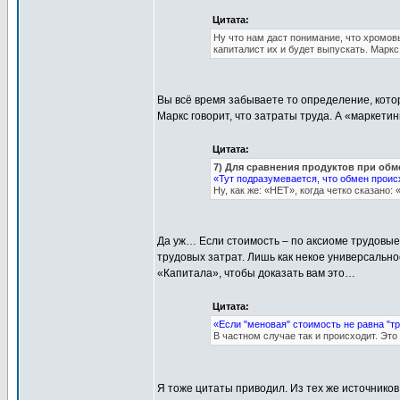
Цитата:
Ну что нам даст понимание, что хромов
капиталист их и будет выпускать. Маркс
Вы всё время забываете то определение, кото
Маркс говорит, что затраты труда. А «маркетин
Цитата:
7) Для сравнения продуктов при об
«Тут подразумевается, что обмен происх
Ну, как же: «НЕТ», когда четко сказан
Да уж… Если стоимость – по аксиоме трудовые 
трудовых затрат. Лишь как некое универсальн
«Капитала», чтобы доказать вам это…
Цитата:
«Если "меновая" стоимость не равна "т
В частном случае так и происходит. Это
Я тоже цитаты приводил. Из тех же источник