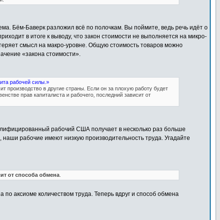
ема. Бём-Баверк разложил всё по полочкам. Вы поймите, ведь речь идёт о
иходит в итоге к выводу, что закон стоимости не выполняется на микро-
и теряет смысл на макро-уровне. Общую стоимость товаров можно
значение «закона стоимости».
цита рабочей силы.»
ит производство в другие страны. Если он за плохую работу будет
енстве прав капиталиста и рабочего, последний зависит от
квалифицированный рабочий США получает в несколько раз больше
, наши рабочие имеют низкую производительность труда. Угадайте
ит от способа обмена
.
на по аксиоме количеством труда. Теперь вдруг и способ обмена