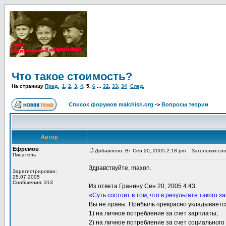
Что такое стоимость?
На страницу
Пред.
1
,
2
,
3
,
4
,
5
,
6
...
32
,
33
,
34
След.
Список форумов malchish.org
->
Вопросы теории
Автор
Ефремов
Добавлено: Вт Сен 20, 2005 2:18 pm
Заголовок сооб
Писатель
Здравствуйте, maxon.
Зарегистрирован:
25.07.2005
Сообщения: 313
Из ответа Гранину Сен 20, 2005 4:43:
«Суть состоит в том, что в результате такого
Вы не правы. Прибыль прекрасно укладывается
1) на личное потребление за счет зарплаты;
2) на личное потребление за счет социального