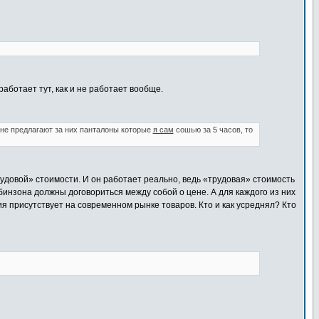
работает тут, как и не работает вообще.
 мне предлагают за них панталоны которые
я сам
сошью за 5 часов, то
удовой» стоимости. И он работает реально, ведь «трудовая» стоимость
бинзона должны договориться между собой о цене. А для каждого из них
я присутствует на современном рынке товаров. Кто и как усреднял? Кто