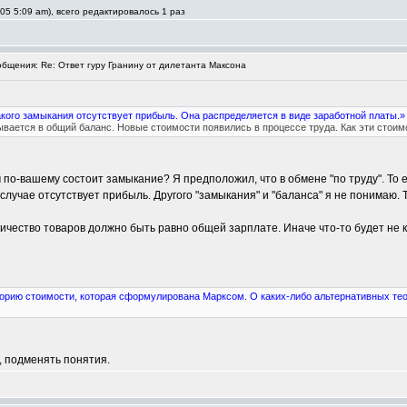
5 5:09 am), всего редактировалось 1 раз
щения: Re: Ответ гуру Гранину от дилетанта Максона
такого замыкания отсутствует прибыль. Она распределяется в виде заработной платы.»
вается в общий баланс. Новые стоимости появились в процессе труда. Как эти стои
по-вашему состоит замыкание? Я предположил, что в обмене "по труду". То е
случае отсутствует прибыль. Другого "замыкания" и "баланса" я не понимаю. 
чество товаров должно быть равно общей зарплате. Иначе что-то будет не ку
орию стоимости, которая сформулирована Марксом. О каких-либо альтернативных теор
в, подменять понятия.