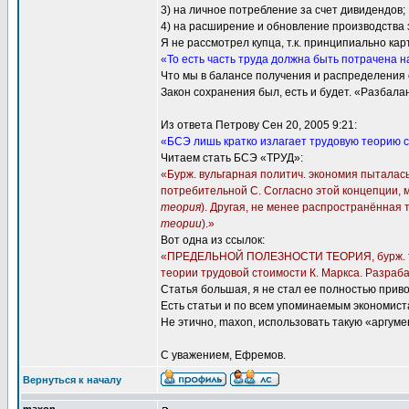
3) на личное потребление за счет дивидендов;
4) на расширение и обновление производства 
Я не рассмотрел купца, т.к. принципиально кар
«То есть часть труда должна быть потрачена н
Что мы в балансе получения и распределения 
Закон сохранения был, есть и будет. «Разбал
Из ответа Петрову Сен 20, 2005 9:21:
«БСЭ лишь кратко излагает трудовую теорию с
Читаем стать БСЭ «ТРУД»:
«Бурж. вульгарная политич. экономия пыталась
потребительной С. Согласно этой концепции, 
теория
). Другая, не менее распространённая т
теории
).»
Вот одна из ссылок:
«ПРЕДЕЛЬНОЙ ПОЛЕЗНОСТИ ТЕОРИЯ, бурж. теори
теории трудовой стоимости К. Маркса. Разра
Статья большая, я не стал ее полностью приво
Есть статьи и по всем упоминаемым экономист
Не этично, maxon, использовать такую «аргу
С уважением, Ефремов.
Вернуться к началу