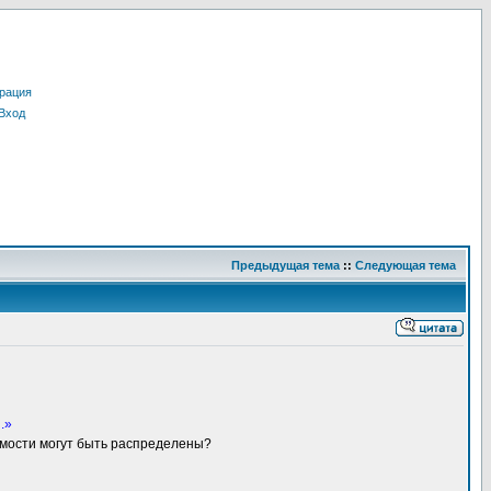
рация
Вход
Предыдущая тема
::
Следующая тема
.»
имости могут быть распределены?