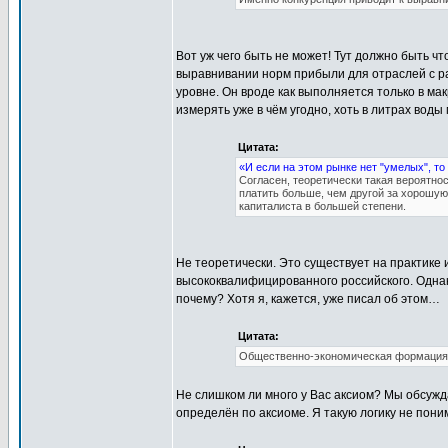
Вот уж чего быть не может! Тут должно быть ч
выравнивании норм прибыли для отраслей с раз
уровне. Он вроде как выполняется только в ма
измерять уже в чём угодно, хоть в литрах воды
Цитата:
«И если на этом рынке нет "умелых", т
Согласен, теоретически такая вероятнос
платить больше, чем другой за хорошую 
капиталиста в большей степени.
Не теоретически. Это существует на практике
высококвалифицированного российского. Одна
почему? Хотя я, кажется, уже писал об этом…
Цитата:
Общественно-экономическая формация о
Не слишком ли много у Вас аксиом? Мы обсужда
определён по аксиоме. Я такую логику не пони