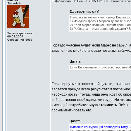
maxon
Добавлено: Ср Сен 21, 2005 4:31 am
Заголовок соо
Site Admin
Ефремов писал(а):
Я лишь высказался по поводу Вашей ф
1) Из одной фразы Маркса делаете выво
2) Если Маркс «забыл», значит грош цен
3) Ребята, а что мы здесь обсуждаем? Б
Зарегистрирован:
06.08.2004
Сообщения: 5657
Гораздо ужаснее будет, если Маркс не забыл,
замеченные мной логические неувязки заблуж
Цитата:
Если Вы считаете, что «забыл про неё 
Если вернуться к конкретной цитате, то я по
является прежде всего результатом потребност
необходимость» труда, когда речь идёт об опр
«общественно-необходимом» труде. Но что зн
имеющий
потребительную стоимость
. Всё в
прокомментировать его.
Цитата:
«Именно конкуренция приводит к тому, ч
Именно конкуренция приводит к выравни