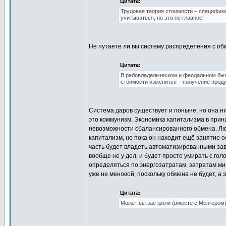
Цитата:
Трудовая теория стоимости – специфика
учитываться, но это не главное.
Не путаете ли вы систему распределения с о
Цитата:
В рабовладельческом и феодальном был 
стоимости изменится – получение продук
Система даров существует и поныне, но она ни
это коммунизм. Экономика капитализма в прин
невозможности сбалансированного обмена. Люд
капитализм, но пока он находит ещё занятие о
часть будет владеть автоматизированными зав
вообще не у дел, и будет просто умирать с го
определяться по энергозатратам, затратам м
уже не меновой, поскольку обмена не будет, а 
Цитата:
Может вы застряли (вместе с Менгером)