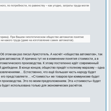
о, по потребности, по равенству – как угодно, затраты труда могли
торика). При Вашем гипотетическом обществе автоматов понятие
ни какого труда (даже на изготовление самих автоматов).
 Об этом как раз писал Аристотель. А насчёт «общества автоматов», так
м автоматов. И причина тут не в изменении понятия стоимости, а в
втоматического производства. К этому постепенно идёт современный
й дребедени. В конце концов, общество придёт к полному маразму – одна
развлечениями… Естественно, что ещё большая часть народу будет
ебе его представляете… «Стоимость» же товаров при коммунизме будет
и производства. Это по моим предположениям. Эта «стоимость» будет
на будет использована только для экономических расчётов.