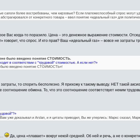
ые сапоги более востребованы, чем кирзовые? Если платежеспособный спрос могут у
 абстрагировался от конкретного товара – ввел понятие «идеальный газ» для политиче
рое Вас когда-то поразило. Цена – это денежное выражение стоимости. Отсю
г» говорит, что спрос. И кто прав? Ваш «идеальный газ» – вовсе не затраты тр
мене было введено понятие СТОИМОСТЬ.
одит в соответствии с "трудовой" стоимостью. А если нет?»
о: «было введено понятие СТОИМОСТЬ»!
затраты, то спорить бесполезно. Я прихожу к такому выводу. НЕТ такой акси
ое соотношение обмена. То, что это соотношение соответствует неким трудо
рудовой"?»
 Вам уже доказывал и Arslan, и я цитаты приводил, Вы же уперлись: Маркс сказал, Ма
ов…
Да, цена «плавает» вокруг некой средней. Об ней и речь, а не о конкрет