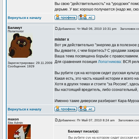
Вы свою "действительность" на "уродских" по
дерьме. У вас хорошо получается (надо же, ско
Вернуться к началу
Баламут
Добавлено: Чт Май 06, 2010 10:31 pm
Заголовок со
Политолог
mister x
Вот уж действительно "энергию да в полезное р
Вы думаете, с чем боритесь? С уродами зажр
Ваша тема посвящена борьбе с православием.
Для сравнения позиция
Лопатникова
: ВСЯ рел
Зарегистрирован: 29.11.2009
Сообщения: 1929
Вы рубите сук на котором сидит русская культу
Какая есть, это часть нашей истории и всего н
Хотя в других темах и стоите "за Россию", зде
Вы настоящий вредитель, либо сознательный,
Именно такие диверсии разбирает Кара-Мурза
Вернуться к началу
maxon
Добавлено: Пт Май 07, 2010 8:24 am
Заголовок соо
Site Admin
Баламут писал(а):
Вы рубите сук на котором сидит русская кул