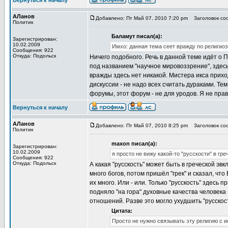
Вернуться к началу
АЛанов
Добавлено: Пт Май 07, 2010 7:20 pm
Заголовок соо
Политик
Баламут писал(а):
Зарегистрирован:
10.02.2009
Имхо: данная тема сеет вражду по религиоз
Сообщения: 922
Откуда: Подольск
Ничего подобного. Речь в данной теме идёт о 
под названием "научное мировоззрение", здесь 
вражды здесь нет никакой. Мистера икса прихо
дискуссии - не надо всех считать дураками. Те
форумы, этот форум - не для уродов. Я не прав
Вернуться к началу
АЛанов
Добавлено: Пт Май 07, 2010 8:25 pm
Заголовок соо
Политик
maxon писал(а):
Зарегистрирован:
10.02.2009
я просто не вижу какой-то "русскости" в гр
Сообщения: 922
Откуда: Подольск
А какая "русскость" может быть в греческой э
много богов, потом пришёл "грек" и сказал, чт
их много. Или - или. Только "русскость" здесь
подняло "на гора" духовные качества человека 
отношений. Разве это могло ухудшить "русскос
Цитата:
Просто не нужно связывать эту религию с и