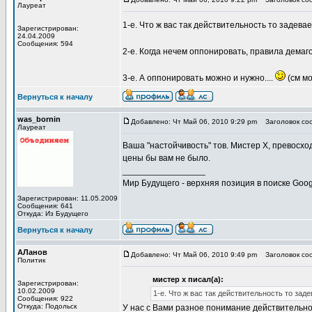
Лауреат
1-е. Что ж вас так действительность то задева
Зарегистрирован:
24.04.2009
Сообщения: 594
2-е. Когда нечем оппонировать, правила демаг
3-е. А оппонировать можно и нужно....
(см мо
Вернуться к началу
was_bornin
Добавлено: Чт Май 06, 2010 9:29 pm
Заголовок соо
Лауреат
Ваша "настойчивость" тов. Мистер Х, превосх
цены бы вам не было.
_________________
Мир Будущего - верхняя позиция в поиске Goog
Зарегистрирован: 11.05.2009
Сообщения: 641
Откуда: Из Будущего
Вернуться к началу
АЛанов
Добавлено: Чт Май 06, 2010 9:49 pm
Заголовок соо
Политик
мистер х писал(а):
Зарегистрирован:
10.02.2009
1-е. Что ж вас так действительность то задев
Сообщения: 922
Откуда: Подольск
У нас с Вами разное понимание действительно