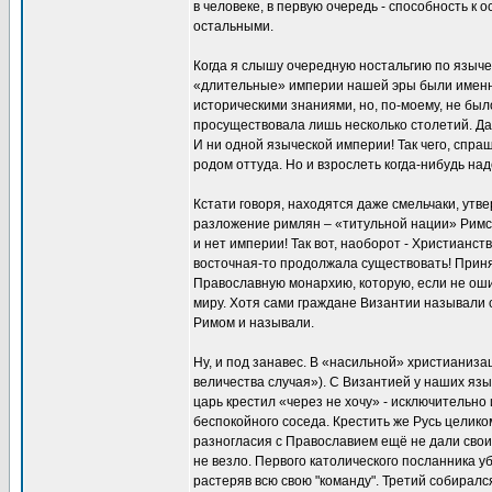
в человеке, в первую очередь - способность 
остальными.
Когда я слышу очередную ностальгию по язычес
«длительные» империи нашей эры были именно
историческими знаниями, но, по-моему, не был
просуществовала лишь несколько столетий. Даж
И ни одной языческой империи! Так чего, спра
родом оттуда. Но и взрослеть когда-нибудь над
Кстати говоря, находятся даже смельчаки, ут
разложение римлян – «титульной нации» Римско
и нет империи! Так вот, наоборот - Христианс
восточная-то продолжала существовать! Прин
Православную монархию, которую, если не оши
миру. Хотя сами граждане Византии называли 
Римом и называли.
Ну, и под занавес. В «насильной» христианизац
величества случая»). С Византией у наших язы
царь крестил «через не хочу» - исключительно
беспокойного соседа. Крестить же Русь целико
разногласия с Православием ещё не дали своих
не везло. Первого католического посланника уб
растеряв всю свою "команду". Третий собирался