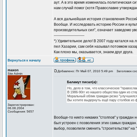
аут. А в это время изменилась политическая с
нам случай помог (хотя Православие утверждает
А вся дальнейшая история становления Россий
Вообще. И исследовать историю России и культ
производительных сил", означает заведомо увод
-------------------------
*) Удивительное дело! В 2007 году катался на 
пел Хазарии, сам себя называл потомком хазар,
Как плохо мы, оказывается, знаем друг друга.
Вернуться к началу
maxon
Добавлено: Пт Май 07, 2010 5:49 pm
Заголовок соо
Site Admin
Баламут писал(а):
Но, дело в том, что классическое "правосла
В 1986-90гг из нашего общества один из с
Моральный облик граждан резко "улучшился
Вы хотите выдернуть ещё пару столбов из
Зарегистрирован:
06.08.2004
Сообщения: 5657
Вообще-то никто никаких "столпов" у граждан 
был устроен с позволения этих самых граждан. 
выбор, позволили сменить "строительство" на "