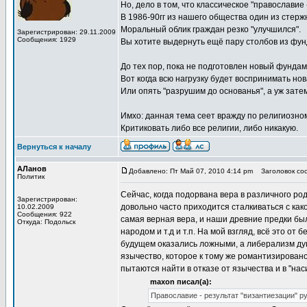
Но, дело в том, что классическое "православие 
В 1986-90гг из нашего общества один из стер
Моральный облик граждан резко "улучшился".
Зарегистрирован: 29.11.2009
Сообщения: 1929
Вы хотите выдернуть ещё пару столбов из фу
До тех пор, пока не подготовлен новый фундам
Вот когда всю нагрузку будет воспринимать нов
Или опять "разрушим до основанья", а уж затем
Имхо: данная тема сеет вражду по религиозно
Критиковать либо все религии, либо никакую.
Вернуться к началу
АЛанов
Добавлено: Пт Май 07, 2010 4:14 pm
Заголовок соо
Политик
Сейчас, когда подорвана вера в различного род
Зарегистрирован:
довольно часто приходится сталкиваться с как
10.02.2009
Сообщения: 922
самая верная вера, и наши древние предки б
Откуда: Подольск
народом и т.д и т.п. На мой взгляд, всё это от
будущем оказались ложными, а либерализм душ
язычество, которое к тому же романтизирован
пытаются найти в отказе от язычества и в "на
maxon писал(а):
Православие - результат "византиезации" ру