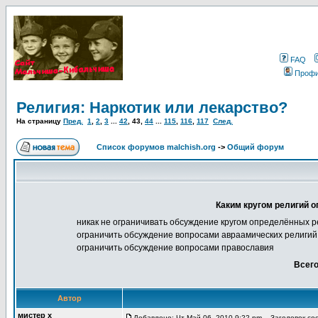
FAQ
Проф
Религия: Наркотик или лекарство?
На страницу
Пред.
1
,
2
,
3
...
42
,
43
,
44
...
115
,
116
,
117
След.
Список форумов malchish.org
->
Общий форум
Каким кругом религий о
никак не ограничивать обсуждение кругом определённых р
ограничить обсуждение вопросами авраамических религий 
ограничить обсуждение вопросами православия
Всего
Автор
мистер х
Добавлено: Чт Май 06, 2010 9:22 pm
Заголовок соо