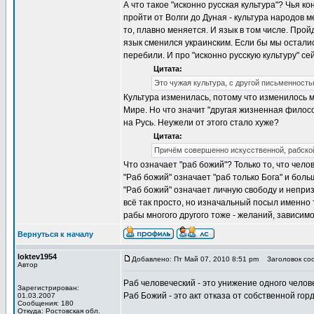
А что такое "исконно русская культура"? Чья к
пройти от Волги до Дуная - культура народов м
то, плавно меняется. И язык в том числе. Прой
язык сменился украинским. Если бы мы осталис
перебили. И про "исконно русскую культуру" сей
Цитата:
Это чужая культура, с другой письменност
Культура изменилась, потому что изменилось м
Мире. Но что значит "другая жизненная филос
на Русь. Неужели от этого стало хуже?
Цитата:
Причём совершенно искусственной, рабско
Что означает "раб божий"? Только то, что челов
"Раб божий" означает "раб только Бога" и боль
"Раб божий" означает личную свободу и непризн
всё так просто, но изначальный посыл именно т
рабы многого другого тоже - желаний, зависимо
Вернуться к началу
loktev1954
Добавлено: Пт Май 07, 2010 8:51 pm
Заголовок соо
Автор
Раб человеческий - это унижение одного челове
Зарегистрирован:
Раб Божий - это акт отказа от собственной гор
01.03.2007
Сообщения: 180
Откуда: Ростовская обл.