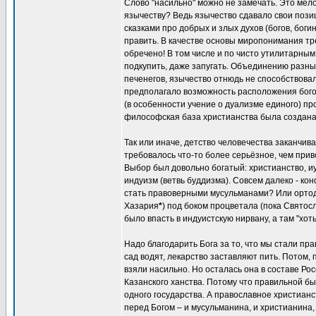
Слово "насильно" можно не замечать. Это мел
язычеству? Ведь язычество сдавало свои пози
сказками про добрых и злых духов (богов, боги
править. В качестве основы миропонимания т
обречено! В том числе и по чисто утилитарны
подкупить, даже запугать. Объединению разных
печенегов, язычество отнюдь не способствова
предполагало возможность расположения богов
(в особенности учение о дуализме единого) п
философская база христианства была создана 
Так или иначе, детство человечества заканчива
требовалось что-то более серьёзное, чем при
Выбор был довольно богатый: христианство, иу
индуизм (ветвь буддизма). Совсем далеко - к
стать правоверными мусульманами? Или ортод
Хазария
*
) под боком процветала (пока Святосл
было впасть в индуистскую нирвану, а там "хот
Надо благодарить Бога за то, что мы стали пра
сад водят, лекарство заставляют пить. Потом, 
взяли насильно. Но осталась она в составе Р
Казанского ханства. Потому что правильной бы
одного государства. А православное христианс
перед Богом – и мусульманина, и христианина,