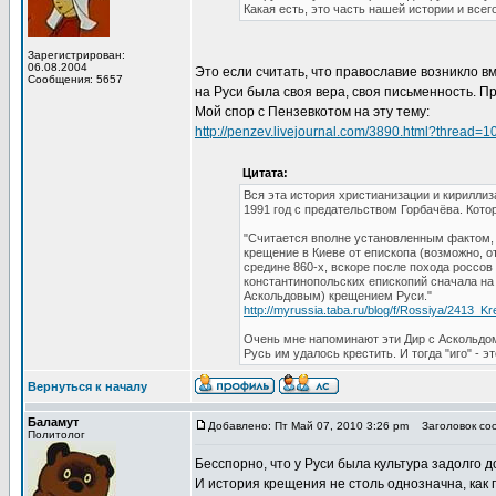
Какая есть, это часть нашей истории и всег
Зарегистрирован:
06.08.2004
Это если считать, что православие возникло вм
Сообщения: 5657
на Руси была своя вера, своя письменность. П
Мой спор с Пензевкотом на эту тему:
http://penzev.livejournal.com/3890.html?thread=
Цитата:
Вся эта история христианизации и кириллиз
1991 год с предательством Горбачёва. Кото
"Считается вполне установленным фактом, 
крещение в Киеве от епископа (возможно, 
средине 860-х, вскоре после похода россов 
константинопольских епископий сначала на
Аскольдовым) крещением Руси."
http://myrussia.taba.ru/blog/f/Rossiya/2413_K
Очень мне напоминают эти Дир с Аскольдом
Русь им удалось крестить. И тогда "иго" - э
Вернуться к началу
Баламут
Добавлено: Пт Май 07, 2010 3:26 pm
Заголовок соо
Политолог
Бесспорно, что у Руси была культура задолго д
И история крещения не столь однозначна, как 