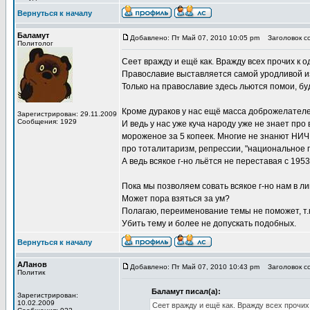
Вернуться к началу
Баламут
Добавлено: Пт Май 07, 2010 10:05 pm
Заголовок со
Политолог
Сеет вражду и ещё как. Вражду всех прочих к 
Православие выставляется самой уродливой из
Только на православие здесь льются помои, буд
Кроме дураков у нас ещё масса доброжелателей
Зарегистрирован: 29.11.2009
Сообщения: 1929
И ведь у нас уже куча народу уже не знает про
мороженое за 5 копеек. Многие не знанют НИЧЕ
про тоталитаризм, репрессии, "национальное п
А ведь всякое г-но льётся не переставая с 1953 
Пока мы позволяем совать всякое г-но нам в л
Может пора взяться за ум?
Полагаю, переименование темы не поможет, т.
Убить тему и более не допускать подобных.
Вернуться к началу
АЛанов
Добавлено: Пт Май 07, 2010 10:43 pm
Заголовок со
Политик
Баламут писал(а):
Зарегистрирован:
10.02.2009
Сеет вражду и ещё как. Вражду всех прочих