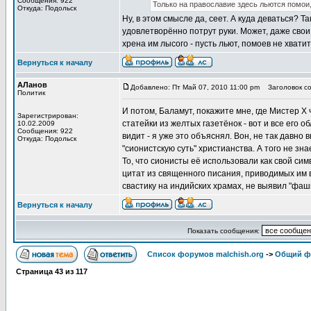
Сообщения: 922
Только на православие здесь льются помои,
Откуда: Подольск
Ну, в этом смысле да, сеет. А куда деваться? Т
удовлетворённо потрут руки. Может, даже свои 
хрена им лысого - пусть льют, помоев не хвати
Вернуться к началу
АЛанов
Добавлено: Пт Май 07, 2010 11:00 pm
Заголовок со
Политик
И потом, Баламут, покажите мне, где Мистер Х 
Зарегистрирован:
статейки из желтых газетёнок - вот и все его о
10.02.2009
Сообщения: 922
видит - я уже это объяснял. Вон, не так давн
Откуда: Подольск
"сионистскую суть" христианства. А того не зн
То, что сионисты её использовали как свой сим
цитат из священного писания, приводимых им в 
свастику на индийских храмах, не выявил "фаш
Вернуться к началу
Показать сообщения:
Список форумов malchish.org
->
Общий ф
Страница
43
из
117