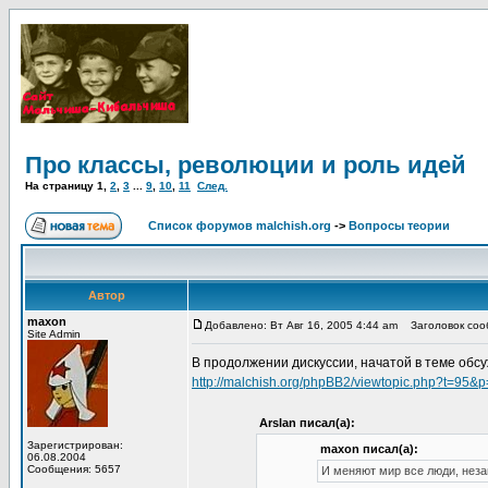
Про классы, революции и роль идей
На страницу
1
,
2
,
3
...
9
,
10
,
11
След.
Список форумов malchish.org
->
Вопросы теории
Автор
maxon
Добавлено: Вт Авг 16, 2005 4:44 am
Заголовок сооб
Site Admin
В продолжении дискуссии, начатой в теме обсу
http://malchish.org/phpBB2/viewtopic.php?t=95&
Arslan писал(а):
Зарегистрирован:
maxon писал(а):
06.08.2004
Сообщения: 5657
И меняют мир все люди, неза