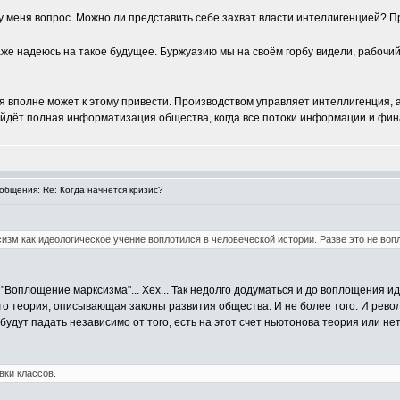
м у меня вопрос. Можно ли представить себе захват власти интеллигенцией? П
даже надеюсь на такое будущее. Буржуазию мы на своём горбу видели, рабочий
вполне может к этому привести. Производством управляет интеллигенция, а
ойдёт полная информатизация общества, когда все потоки информации и фина
бщения: Re: Когда начнётся кризис?
сизм как идеологическое учение воплотился в человеческой истории. Разве это не во
. "Воплощение марксизма"... Хех... Так недолго додуматься и до воплощения 
то теория, описывающая законы развития общества. И не более того. И рев
 будут падать независимо от того, есть на этот счет ньютонова теория или нет
вки классов.