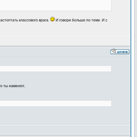
астоптать классового врага.
И говори больше по теме. И с
го ты наменял.