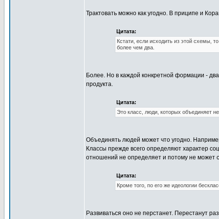
Трактовать можно как угодно. В приципе и Кор
Цитата:
Кстати, если исходить из этой схемы, то
более чем два.
Более. Но в каждой конкретной формации - дв
продукта.
Цитата:
Это класс, люди, которых объединяет не
Объединять людей может что угодно. Например
Классы прежде всего определяют характер со
отношений не определяет и потому не может с
Цитата:
Кроме того, по его же идеологии бескла
Развиваться оно не перстанет. Перестанут ра