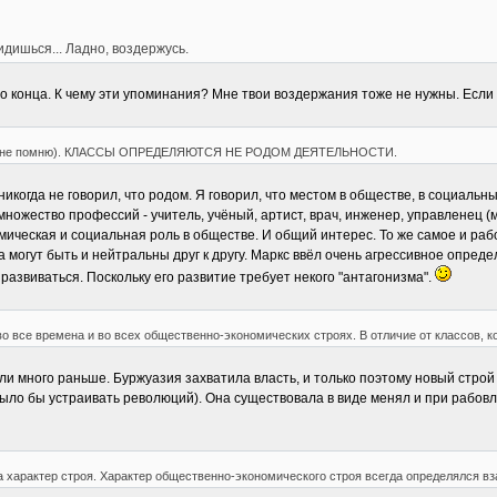
идишься... Ладно, воздержусь.
 конца. К чему эти упоминания? Мне твои воздержания тоже не нужны. Если 
ый - не помню). КЛАССЫ ОПРЕДЕЛЯЮТСЯ НЕ РОДОМ ДЕЯТЕЛЬНОСТИ.
 никогда не говорил, что родом. Я говорил, что местом в обществе, в социал
множество профессий - учитель, учёный, артист, врач, инженер, управленец 
мическая и социальная роль в обществе. И общий интерес. То же самое и рабо
 могут быть и нейтральны друг к другу. Маркс ввёл очень агрессивное определ
азвиваться. Поскольку его развитие требует некого "антагонизма".
о все времена и во всех общественно-экономических строях. В отличие от классов, к
кли много раньше. Буржуазия захватила власть, и только поэтому новый стро
ыло бы устраивать революций). Она существовала в виде менял и при рабовл
а характер строя. Характер общественно-экономического строя всегда определялся 