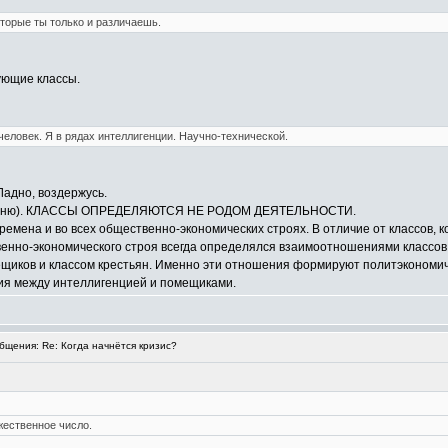
оторые ты только и различаешь.
ующие классы.
 человек. Я в рядах интеллигенции. Научно-технической.
 Ладно, воздержусь.
е помню). КЛАССЫ ОПРЕДЕЛЯЮТСЯ НЕ РОДОМ ДЕЯТЕЛЬНОСТИ.
времена и во всех общественно-экономических строях. В отличие от классов, 
енно-экономического строя всегда определялся взаимоотношениями классов,
щиков и классом крестьян. Именно эти отношения формируют политэкономич
ия между интеллигенцией и помещиками.
щения: Re: Когда начнётся кризис?
жественное число.