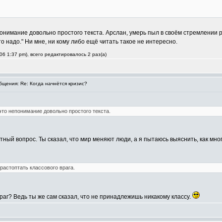
онимание довольно простого текста. Арслан, умерь пыл в своём стремлении р
о надо." Ни мне, ни кому либо ещё читать такое не интересно.
6 1:37 pm), всего редактировалось 2 раз(а)
щения: Re: Когда начнётся кризис?
это непонимание довольно простого текста.
етный вопрос. Ты сказал, что мир меняют люди, а я пытаюсь выяснить, как мно
растоптать классового врага.
аг? Ведь ты же сам сказал, что не принадлежишь никакому классу.