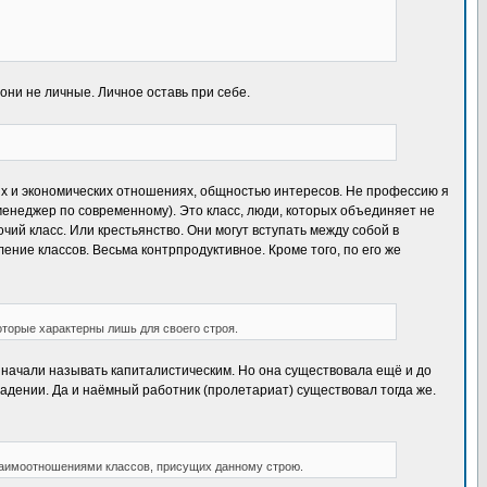
они не личные. Личное оставь при себе.
ьных и экономических отношениях, общностью интересов. Не профессию я
(менеджер по современному). Это класс, люди, которых объединяет не
чий класс. Или крестьянство. Они могут вступать между собой в
ение классов. Весьма контрпродуктивное. Кроме того, по его же
оторые характерны лишь для своего строя.
й начали называть капиталистическим. Но она существовала ещё и до
адении. Да и наёмный работник (пролетариат) существовал тогда же.
взаимоотношениями классов, присущих данному строю.