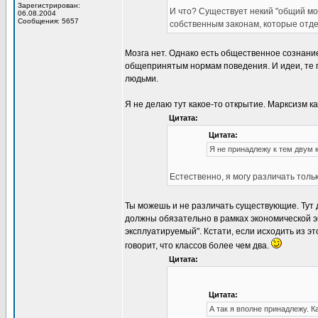
Зарегистрирован:
И что? Существует некий "общий мо
06.08.2004
Сообщения: 5657
собственным законам, которые отде
Мозга нет. Однако есть общественное сознание
общепринятым нормам поведения. И идеи, те п
людьми.
Я не делаю тут какое-то открытие. Марксизм к
Цитата:
Цитата:
Я не принадлежу к тем двум 
Естественно, я могу различать тол
Ты можешь и не различать существующие. Тут д
должны обязательно в рамках экономической э
эксплуатируемый". Кстати, если исходить из эт
говорит, что классов более чем два.
Цитата:
Цитата:
А так я вполне принадлежу. К