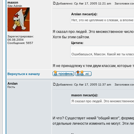
maxon
Добавлено: Ср Авг 17, 2005 11:21 am
Заголовок соо
Site Admin
Arslan писал(а):
Нет, это не цепляние к словам, а вполн
Я сказал про людей. Это множественное число.
Зарегистрирован:
Хотя бы этим сайтом.
06.08.2004
Цитата:
Сообщения: 5657
Ошибаешься, Максон. Какой же ты класс
Я не принадлежу к тем двум классам, которые т
Вернуться к началу
Arslan
Добавлено: Ср Авг 17, 2005 11:37 am
Заголовок соо
Гость
maxon писал(а):
Я сказал про людей. Это множественное
И что? Существует некий "общий мозг", форми
отдельные личности изменить не могут. Эти ли