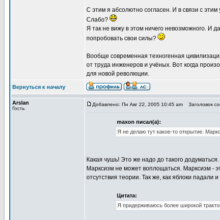
С этим я абсолютно согласен. И в связи с эти
Слабо?
Я так не вижу в этом ничего невозможного. И 
попробовать свои силы?
Вообще современная техногенная цивилизация 
от труда инженеров и учёных. Вот когда произ
для новой революции.
Вернуться к началу
Arslan
Добавлено: Пн Авг 22, 2005 10:45 am
Заголовок соо
Гость
maxon писал(а):
Я не делаю тут какое-то открытие. Марк
Какая чушь! Это же надо до такого додуматься
Марксизм не может воплощаться. Марксизм - э
отсутствия теории. Так же, как яблоки падали и
Цитата:
Я придерживаюсь более широкой тракто