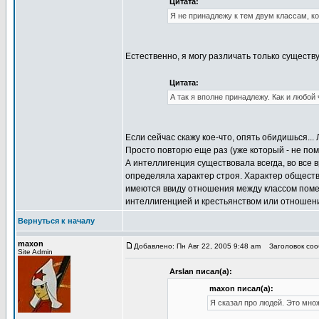
Цитата:
Я не принадлежу к тем двум классам, к
Естественно, я могу различать только существ
Цитата:
А так я вполне принадлежу. Как и любой
Если сейчас скажу кое-что, опять обидишься...
Просто повторю еще раз (уже который - н
А интеллигенция существовала всегда, во все 
определяла характер строя. Характер обществ
имеются ввиду отношения между классом поме
интеллигенцией и крестьянством или отношен
Вернуться к началу
maxon
Добавлено: Пн Авг 22, 2005 9:48 am
Заголовок сооб
Site Admin
Arslan писал(а):
maxon писал(а):
Я сказал про людей. Это мно