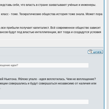
редставь себе, что власть в стране захватывают учёные и инженеры.
 класс - тоже. Теократические общества история тоже знала. Может пора
 все прибыли получает капиталист. Всё современное общество зависит
нсов будут под властью интеллигенции, вот тогда и создадутся условия
площение идеи?
идей Ньютона. Яблоко упало - идея воплотилась. Чем не воплощение?
олюции совершались и будут совершаться независимо от наличия или
.