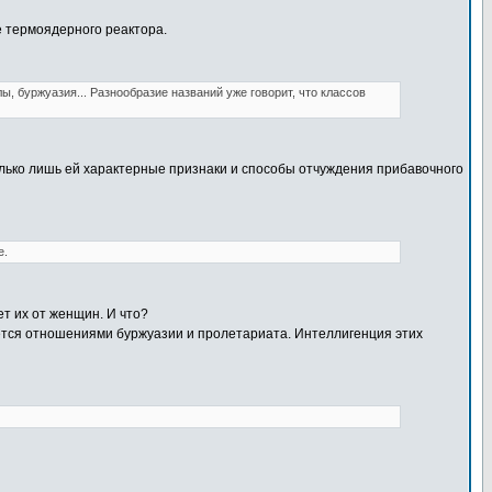
е термоядерного реактора.
лы, буржуазия... Разнообразие названий уже говорит, что классов
олько лишь ей характерные признаки и способы отчуждения прибавочного
е.
т их от женщин. И что?
ется отношениями буржуазии и пролетариата. Интеллигенция этих