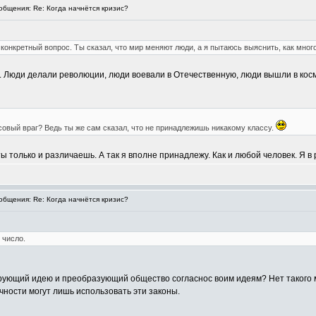
бщения: Re: Когда начнётся кризис?
е конкретный вопрос. Ты сказал, что мир меняют люди, а я пытаюсь выяснить, как мног
 Люди делали революции, люди воевали в Отечественную, люди вышли в космо
овый враг? Ведь ты же сам сказал, что не принадлежишь никакому классу.
ы только и различаешь. А так я вполне принадлежу. Как и любой человек. Я в
бщения: Re: Когда начнётся кризис?
 число.
рующий идею и преобразующий общество согласнос воим идеям? Нет такого 
чности могут лишь использовать эти законы.