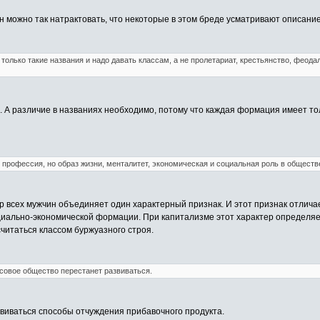
ан можно так натрактовать, что некоторые в этом бреде усматривают описани
 только такие названия и надо давать классам, а не пролетариат, крестьянство, феода
а. А различие в названиях необходимо, потому что каждая формация имеет т
 профессия, но образ жизни, менталитет, экономическая и социальная роль в обществ
 всех мужчин объединяет один характерный признак. И этот признак отличае
циально-экономической формации. При капитализме этот характер определя
читаться классом буржуазного строя.
ссовое общество перестанет развиваться.
звиваться способы отчуждения прибавочного продукта.