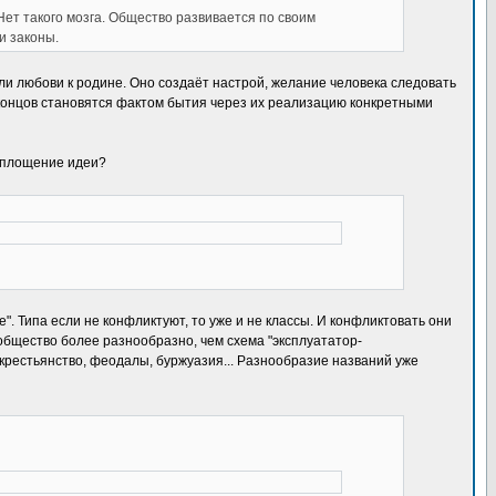
ет такого мозга. Общество развивается по своим
и законы.
или любови к родине. Оно создаёт настрой, желание человека следовать
концов становятся фактом бытия через их реализацию конкретными
воплощение идеи?
". Типа если не конфликтуют, то уже и не классы. И конфликтовать они
общество более разнообразно, чем схема "эксплуататор-
, крестьянство, феодалы, буржуазия... Разнообразие названий уже