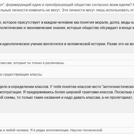
зг", формирующий идею и преобразующий общество согласнос воим идеям? Н
льные личности изменить не могут. Эти личности могут лишь использовать эт
, которое присутствует в каждом человеке как понятия морали, долга, моды 
олитические и экономические знания, которые общество обсуждает в конце 
ак идеологическое учение воплотился в человеческой истории. Разве это не 
классам, которые ты только и различаешь.
ько существующие классы.
ело в определении классов. У тебя понятие классов чисто "антогонистическое
ксплуатации. Я придерживаюсь более широкой трактовки классов. Поскольку 
ой схемы, то только такие названия и надо давать классам, а не пролетариат
ак и любой человек. Я в рядах интеллигенции. Научно-технической.