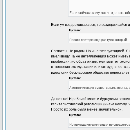
Если сейчас скажу кое-что, опять об
Если уж воздерживаешься, то воздерживайся до
Цитата:
Просто повторю еще раз (уже котор
Согласен. Не родом. Но и не эксплуатацией. Я
имел ввиду. Та же интеллигенция может иметь 
профессия, но образ жизни, менталитет, эконо
отношения эксплуатации или сотрудничества, а
идеологии бесклассовое общество перестанет р
Цитата:
А интеллигенция существовала всегда, в
Да нет же! И рабочий класс и буржуазия возни
капиталистической революции (иначе некому б
Просто их роль была менее значительной.
Цитата:
Но никогда интеллигенция не определял