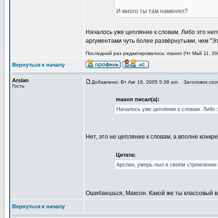
И много ты там наменял?
Началось уже цепляние к словам. Либо это неп
аргументами чуть более развёрнутыми, чем "Эт
Последний раз редактировалось: maxon (Чт Май 11, 200
Вернуться к началу
Arslan
Добавлено: Вт Авг 16, 2005 5:38 am
Заголовок сооб
Гость
maxon писал(а):
Началось уже цепляние к словам. Либо 
Нет, это не цепляние к словам, а вполне конкр
Цитата:
Арслан, умерь пыл в своём стремлении 
Ошибаешься, Максон. Какой же ты классовый вр
Вернуться к началу