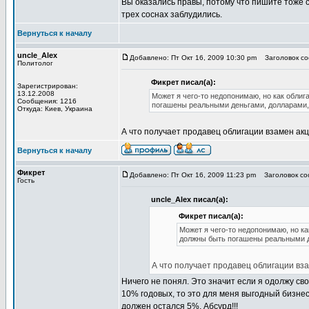
Вы оказались правы, потому что пишите тоже с
трех соснах заблудились.
Вернуться к началу
uncle_Alex
Добавлено: Пт Окт 16, 2009 10:30 pm
Заголовок соо
Политолог
Фикрет писал(а):
Зарегистрирован:
13.12.2008
Может я чего-то недопонимаю, но как обли
Сообщения: 1216
погашены реальными деньгами, долларами,
Откуда: Киев, Украина
А что получает продавец облигации взамен а
Вернуться к началу
Фикрет
Добавлено: Пт Окт 16, 2009 11:23 pm
Заголовок соо
Гость
uncle_Alex писал(а):
Фикрет писал(а):
Может я чего-то недопонимаю, но к
должны быть погашены реальными д
А что получает продавец облигации в
Ничего не понял. Это значит если я одолжу сво
10% годовых, то это для меня выгодный бизнес
должен остался 5%. Абсурд!!!