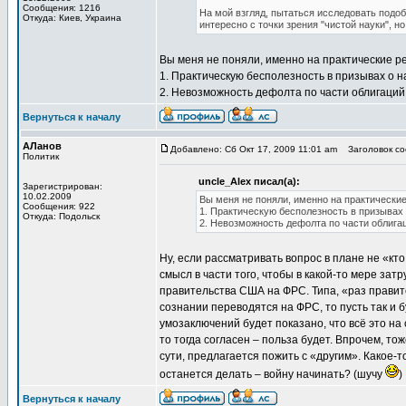
Сообщения: 1216
На мой взгляд, пытаться исследовать подоб
Откуда: Киев, Украина
интересно с точки зрения "чистой науки", но
Вы меня не поняли, именно на практические 
1. Практическую бесполезность в призывах о 
2. Невозможность дефолта по части облигаций
Вернуться к началу
АЛанов
Добавлено: Сб Окт 17, 2009 11:01 am
Заголовок соо
Политик
uncle_Alex писал(а):
Зарегистрирован:
10.02.2009
Вы меня не поняли, именно на практическ
Сообщения: 922
1. Практическую бесполезность в призывах
Откуда: Подольск
2. Невозможность дефолта по части облига
Ну, если рассматривать вопрос в плане не «кт
смысл в части того, чтобы в какой-то мере за
правительства США на ФРС. Типа, «раз правит
сознании переводятся на ФРС, то пусть так и б
умозаключений будет показано, что всё это н
то тогда согласен – польза будет. Впрочем, то
сути, предлагается пожить с «другим». Какое-т
останется делать – войну начинать? (шучу
)
Вернуться к началу