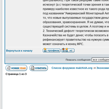
центрального). При такой реформе такие поня
исчезнут (а с теоретической точки зрения в та
примеру наиболее известное из такого рода 
под названием "Американский Монетарный Акт"
то, что новые выпускаемые государством ден
образования, зравоохранения. Я не думаю, ч
существующей системы в целом. А поэтому и н
2. Технический дефолт теоретически возможен 
Казначейства не будет денег, чтобы погасить
рефинансирует правительство на нужную сумм
может означать и конец ФРС.
Вернуться к началу
Показать сообщения:
Список форумов malchish.org
->
Экономи
Страница
1
из
3