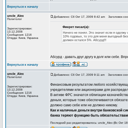
Вернуться к началу
uncle_Alex
Добавлено: Сб Окт 17, 2009 8:42 am
Заголовок сооб
Политолог
Фикрет писал(а):
Зарегистрирован:
13.12.2008
Ничего не понял. Это значит если я одолжу 
Сообщения: 1216
10% годовых, то это для меня выгодный биз
Откуда: Киев, Украина
должен остался 5%. Абсурд!!!
Абсурд - давать друг другу в долг или себе. В
Вернуться к началу
uncle_Alex
Добавлено: Сб Окт 17, 2009 9:11 am
Заголовок сооб
Политолог
Финансовым результатом любого хозяйствующег
Зарегистрирован:
учредителями или акционерами для распределе
13.12.2008
Сообщения: 1216
В активе ФРС значатся облигации казначейства
Откуда: Киев, Украина
деньги, которые тоже обеспечиваются обязате
должно само себе или не должно никому.
Как и наличные деньги внутри банковской с
банка теряют функцию быть обязательствам
Последний раз редактировалось: uncle_Alex (Вс Окт 18,