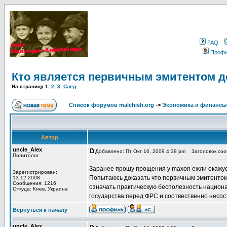
FAQ
Проф
Кто является первичным эмитентом 
На страницу
1
,
2
,
3
След.
Список форумов malchish.org
->
Экономика и финансы
Автор
uncle_Alex
Добавлено: Пт Окт 16, 2009 4:38 pm
Заголовок сооб
Политолог
Заранее прошу прощения у maxon ежли окажус
Зарегистрирован:
Попытаюсь доказать что первичным эмитентом 
13.12.2008
Сообщения: 1216
означать практическую бесполезность национа
Откуда: Киев, Украина
государства перед ФРС и соотвественно несо
Вернуться к началу
uncle_Alex