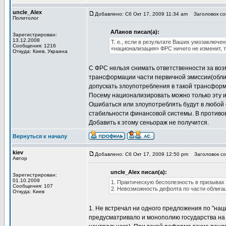
uncle_Alex
Добавлено: Сб Окт 17, 2009 11:34 am
Заголовок соо
Политолог
АЛанов писал(а):
Зарегистрирован:
13.12.2008
Т. е., если в результате Ваших умозаключе
Сообщения: 1216
«национализация» ФРС ничего не изменит, то
Откуда: Киев, Украина
С ФРС нельзя снимать ответственности за во
трансформации части первичной эмиссии(облига
допускать злоупотребления в такой трансфор
Посему национализировать можно только эту их
Ошибаться или злоупотреблять будут в любой 
стабильности финансовой системы. В противов
Добавить к этому сеньораж не получится.
Вернуться к началу
kiev
Добавлено: Сб Окт 17, 2009 12:50 pm
Заголовок со
Автор
uncle_Alex писал(а):
Зарегистрирован:
01.10.2009
1. Практическую бесполезность в призывах
Сообщения: 107
2. Невозможность дефолта по части облига
Откуда: Киев
1. Не встречал ни одного предложения по "на
предусматривало и монополию государства на в