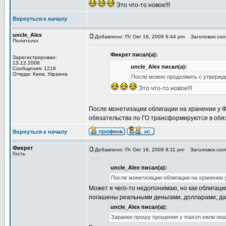
Это что-то новое!!!
Вернуться к началу
uncle_Alex
Добавлено: Пт Окт 16, 2009 6:44 pm
Заголовок сооб
Политолог
Фикрет писал(а):
Зарегистрирован:
13.12.2008
uncle_Alex писал(а):
Сообщения: 1216
Откуда: Киев, Украина
После можно продолжить с утвержден
Это что-то новое!!!
После монетизации облигации на хранении у 
обязательства по ГО трансформируются в обяз
Вернуться к началу
Фикрет
Добавлено: Пт Окт 16, 2009 8:11 pm
Заголовок сооб
Гость
uncle_Alex писал(а):
После монетизации облигации на хранении 
Может я чего-то недопонимаю, но как облигац
погашены реальными деньгами, долларами, да
uncle_Alex писал(а):
Заранее прошу прощения у maxon ежли ока