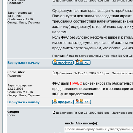
Добавлено: Пт Окт 16, 2009 4:58 pm
Заголовок сооб
Политолог
Существует частная организация которой ока
Зарегистрирован:
Поскольку эти ден-знаки в последствии играют
13.12.2008
Сообщения: 1216
требования соответствия напечатанных знако
Откуда: Киев, Украина
заказчику(государству) который использует их
налогам.
Роль ФРС безусловно несколько шире и к этому 
имеется только документированный заказ можн
продолжить с утверждением, что облигации каз
Последний раз редактировалось: uncle_Alex (Вс Окт 18,
Вернуться к началу
uncle_Alex
Добавлено: Пт Окт 16, 2009 5:18 pm
Заголовок сооб
Политолог
ФРС дали
ПРАВО
монетизировать обязательст
Зарегистрирован:
предоствления независимости в реализации эт
13.12.2008
Сообщения: 1216
ФРС-у не предоставлял.
Откуда: Киев, Украина
Вернуться к началу
Фикрет
Добавлено: Пт Окт 16, 2009 5:55 pm
Заголовок сооб
Гость
uncle_Alex писал(а):
После можно продолжить с утверждением, чт