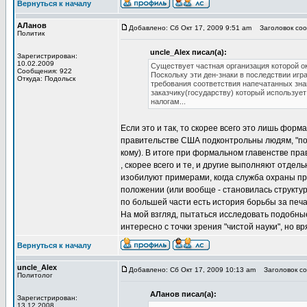
Вернуться к началу
АЛанов
Добавлено: Сб Окт 17, 2009 9:51 am
Заголовок сооб
Политик
uncle_Alex писал(а):
Зарегистрирован:
10.02.2009
Существует частная организация которой о
Сообщения: 922
Поскольку эти ден-знаки в последствии иг
Откуда: Подольск
требования соответствия напечатанных зна
заказчику(государству) который использует
налогам...
Если это и так, то скорее всего это лишь фор
правительстве США подконтрольны людям, "под
кому). В итоге при формальном главенстве пра
, скорее всего и те, и другие выполняют отде
изобилуют примерами, когда служба охраны п
положении (или вообще - становилась структ
по большей части есть история борьбы за печа
На мой взгляд, пытаться исследовать подобны
интересно с точки зрения "чистой науки", но вр
Вернуться к началу
uncle_Alex
Добавлено: Сб Окт 17, 2009 10:13 am
Заголовок со
Политолог
АЛанов писал(а):
Зарегистрирован:
13.12.2008