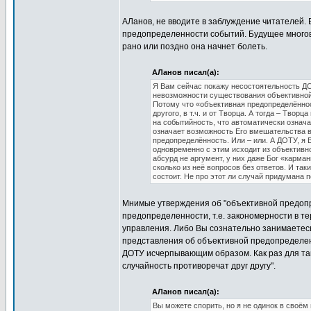
АЛанов, не вводите в заблуждение читателей. 
предопределенности событий. Будущее многова
рано или поздно она начнет болеть.
АЛанов писал(а):
Я Вам сейчас покажу несостоятельность ДО
невозможности существования объективной
Потому что «объективная предопределённос
другого, в т.ч. и от Творца. А тогда – Твор
на событийность, что автоматически означае
означает возможность Его вмешательства 
предопределённость. Или – или. А ДОТУ, 
одновременно с этим исходит из объективно
абсурд не аргумент, у них даже Бог «карман
сколько из неё вопросов без ответов. И та
состоит. Не про этот ли случай придумана 
Мнимые утверждения об "объективной предопр
предопределенности, т.е. закономерности в 
управления. Либо Вы сознательно занимаетесь
представления об объективной предопределен
ДОТУ исчерпывающим образом. Как раз для так
случайность противоречат друг другу".
АЛанов писал(а):
Вы можете спорить, но я не одинок в своём 