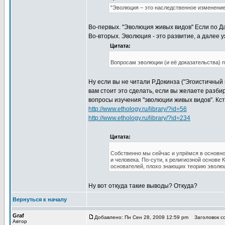
"Эволюция – это наследственное изменение
Во-первых. "Эволюция живых видов" Если по Д
Во-вторых. Эволюция - это развитие, а далее у
Цитата:
Вопросам эволюции (и её доказательства) 
Ну если вы не читали Р.Докинза ("Эгоистичный
вам стоит это сделать, если вы желаете разби
вопросы изучения "эволюции живых видов". Кста
http://www.ethology.ru/library/?id=56
http://www.ethology.ru/library/?id=234
Цитата:
Собственно мы сейчас и упрёмся в основно
и человека. По-сути, к религиозной основе 
основателей, плохо знающих теорию эволюц
Ну вот откуда такие выводы? Откуда?
Вернуться к началу
Graf
Добавлено: Пн Сен 28, 2009 12:59 pm
Заголовок с
Автор