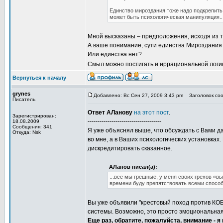
Единство мироздания тоже надо подкрепить 
может быть психологическая манипуляция..
Мной высказаны – предположения, исходя из 
А ваше понимание, сути единства Мироздания
Или единства нет?
Смыл можно постигать и иррациональной логи
Вернуться к началу
grynes
Добавлено: Вс Сен 27, 2009 3:43 pm
Заголовок соо
Писатель
Ответ АЛанову
на этот пост
.
Зарегистрирован:
-------------------------------------
18.08.2009
Сообщения: 341
Я уже объяснял выше, что обсуждать с Вами д
Откуда: Nsk
во мне, а в Ваших психологических установках.
дискредитировать сказанное.
АЛанов писал(а):
...все мы грешные, у меня своих грехов «в
времени буду препятствовать всеми спосо
Вы уже объявили "крестовый поход против КО
системы. Возможно, это просто эмоциональная
Еще раз, обратите, пожалуйста, внимание - 