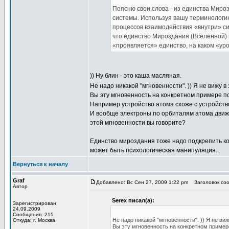
Поясню свои слова - из единства Миро
системы. Используя вашу терминологию
процессов взаимодействия «внутри» си
что единство Мироздания (Вселенной) 
«проявляется» единство, на каком «ур
)) Ну блин - это каша масляная.
Не надо никакой "мгновенности". )) Я не вижу 
Вы эту мгновенность на конкретном примере по
Например устройство атома схоже с устройств
И вообще электроны по орбиталям атома движу
этой мгновенности вы говорите?
Единство мироздания тоже надо подкрепить кон
может быть психологическая манипуляция...
Вернуться к началу
Graf
Добавлено: Вс Сен 27, 2009 1:22 pm
Заголовок соо
Автор
Serex писал(а):
Зарегистрирован:
24.09.2009
Сообщения: 215
Не надо никакой "мгновенности". )) Я не в
Откуда: г. Москва
Вы эту мгновенность на конкретном пример