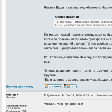
Читал я Ваши посты на тему Абсолюта. Честно 
АЛанов писал(а):
То, что КОБа – смысловая химера, косвен
КОБы, у каждого из них своё «видение», с
По-моему никакой полемики между нами не было
посты по большей части изобилуют фразами т
расширения знаний в голове". О чем вообще ре
открытый. В результате тема начала расти как 
P.S. Хотел еще ответить Максону, его последн
раз...
_________________
"Многие вещи нам непонятны не потому, что наш
Прутков
"Если вы живете херово, значит у вас бардак в
Вернуться к началу
мистер х
Добавлено: Вс Сен 27, 2009 11:54 pm
Заголовок со
Лауреат
УВАЖАЕМЫЕ ДУЭЛЯНТЫ!!!
Зарегистрирован:
24.04.2009
Сообщения: 594