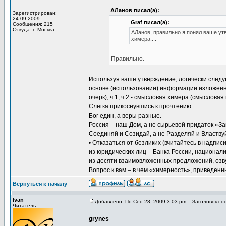
АЛанов писал(а):
Зарегистрирован:
24.09.2009
Graf писал(а):
Сообщения: 215
Откуда: г. Москва
АЛанов, правильно я понял ваше ут
химера,...
Правильно.
Используя ваше утверждение, логически следуе
основе (использовании) информации изложенно
очерк), ч.1, ч.2 - смысловая химера (смысловая
Слегка прикоснувшись к прочтению…..
Бог един, а веры разные.
Россия – наш Дом, а не сырьевой придаток «За
Соединяй и Созидай, а не Разделяй и Властву
• Отказаться от безликих (вчитайтесь в надпи
из юридических лиц – Банка России, национал
из десяти взаимовложенных предложений, озвуч
Вопрос к вам – в чем «химерность», приведен
Вернуться к началу
Ivan
Добавлено: Пн Сен 28, 2009 3:03 pm
Заголовок со
Читатель
grynes