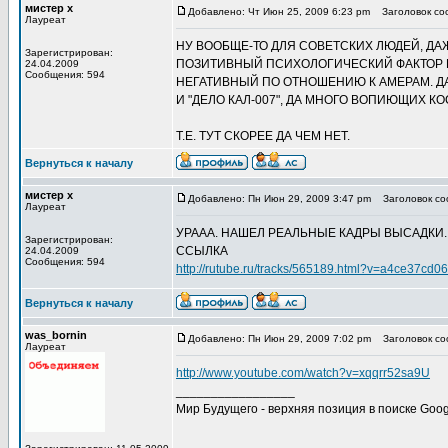
мистер х
Добавлено: Чт Июн 25, 2009 6:23 pm
Заголовок соо
Лауреат
НУ ВООБЩЕ-ТО ДЛЯ СОВЕТСКИХ ЛЮДЕЙ, Д
Зарегистрирован:
ПОЗИТИВНЫЙ ПСИХОЛОГИЧЕСКИЙ ФАКТОР 
24.04.2009
Сообщения: 594
НЕГАТИВНЫЙ ПО ОТНОШЕНИЮ К АМЕРАМ. Д
И "ДЕЛО КАЛ-007", ДА МНОГО ВОПИЮЩИХ КО
Т.Е. ТУТ СКОРЕЕ ДА ЧЕМ НЕТ.
Вернуться к началу
мистер х
Добавлено: Пн Июн 29, 2009 3:47 pm
Заголовок соо
Лауреат
УРААА. НАШЕЛ РЕАЛЬНЫЕ КАДРЫ ВЫСАДКИ..
Зарегистрирован:
ССЫЛКА
24.04.2009
Сообщения: 594
http://rutube.ru/tracks/565189.html?v=a4ce37c
Вернуться к началу
was_bornin
Добавлено: Пн Июн 29, 2009 7:02 pm
Заголовок соо
Лауреат
http://www.youtube.com/watch?v=xqqrr52sa9U
_________________
Мир Будущего - верхняя позиция в поиске Goog