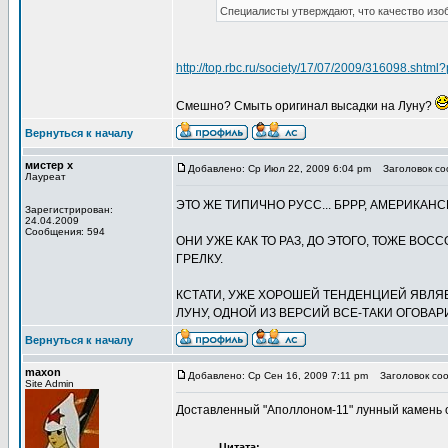
Специалисты утверждают, что качество изо
http://top.rbc.ru/society/17/07/2009/316098.shtml?
Смешно? Смыть оригинал высадки на Луну?
Вернуться к началу
мистер х
Добавлено: Ср Июл 22, 2009 6:04 pm
Заголовок соо
Лауреат
ЭТО ЖЕ ТИПИЧНО РУСС... БРРР, АМЕРИКАН
Зарегистрирован:
24.04.2009
Сообщения: 594
ОНИ УЖЕ КАК ТО РАЗ, ДО ЭТОГО, ТОЖЕ ВОССО
ГРЕЛКУ.
КСТАТИ, УЖЕ ХОРОШЕЙ ТЕНДЕНЦИЕЙ ЯВЛЯЕ
ЛУНУ, ОДНОЙ ИЗ ВЕРСИЙ ВСЕ-ТАКИ ОГОВА
Вернуться к началу
maxon
Добавлено: Ср Сен 16, 2009 7:11 pm
Заголовок соо
Site Admin
Доставленный "Аполлоном-11" лунный камень 
Цитата: