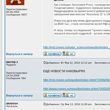
Как сообщает Associated Press, голландски
Госдепартамент, подаренного премьер-ми
Зарегистрирован:
Миддендорфом во время визита"доброй воли
06.08.2004
завершения ими миссии "Аполлона-11" в 196
Сообщения: 5657
Известна дата вручения драгоценного подар
на $500 тыс., стала экспонатом музея Rijk
И лишь теперь исследования "лунного кам
оказался нехитрой подделкой - куском ока
http://rnd.cnews.ru/natur_science/news/top/inde
Вернуться к началу
мистер х
Добавлено: Вт Янв 12, 2010 12:12 am
Заголовок соо
Лауреат
ЕЩЕ НОВОСТИ НАКОВЫРЯЛ.
Зарегистрирован:
24.04.2009
Сообщения: 594
http://rnd.cnews.ru/news/top/index.shtml?2006/0
http://www.cnews.ru/news/top/index.shtml?2005/
Вернуться к началу
alexlotov
Добавлено: Ср Янв 13, 2010 11:06 pm
Заголовок соо
Читатель