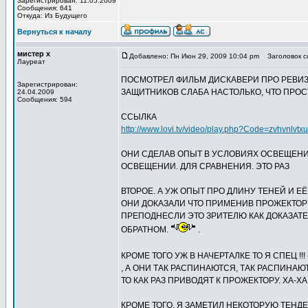
Зарегистрирован: 11.05.2009
Сообщения: 641
Откуда: Из Будущего
Вернуться к началу
мистер х
Добавлено: Пн Июн 29, 2009 10:04 pm
Заголовок со
Лауреат
ПОСМОТРЕЛ ФИЛЬМ ДИСКАВЕРИ ПРО РЕВИЗ
Зарегистрирован:
ЗАЩИТНИКОВ СЛАБА НАСТОЛЬКО, ЧТО ПРОС
24.04.2009
Сообщения: 594
ССЫЛКА
http://www.lovi.tv/video/play.php?Code=zvhvnlvtxu
ОНИ СДЕЛАВ ОПЫТ В УСЛОВИЯХ ОСВЕЩЕНИ
ОСВЕЩЕНИИ. ДЛЯ СРАВНЕНИЯ. ЭТО РАЗ
ВТОРОЕ. А УЖ ОПЫТ ПРО ДЛИНУ ТЕНЕЙ И 
ОНИ ДОКАЗАЛИ ЧТО ПРИМЕНИВ ПРОЖЕКТОР
ПРЕПОДНЕСЛИ ЭТО ЗРИТЕЛЮ КАК ДОКАЗАТЕ
ОБРАТНОМ.
.
КРОМЕ ТОГО УЖ В НАЧЕРТАЛКЕ ТО Я СПЕЦ !!
, А ОНИ ТАК РАСПИНАЮТСЯ, ТАК РАСПИНА
ТО КАК РАЗ ПРИВОДЯТ К ПРОЖЕКТОРУ. ХА-Х
КРОМЕ ТОГО, Я ЗАМЕТИЛ НЕКОТОРУЮ ТЕНДЕ