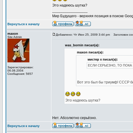
Это надеюсь шутка?
_________________
Мир Будущего - верхняя позиция в поиске Goog
Вернуться к началу
maxon
Добавлено: Чт Июн 25, 2009 3:44 pm
Заголовок соо
Site Admin
was_bornin писал(а):
maxon писал(а):
мистер х писал(а):
ЕСЛИ СЕРЬЕЗНО, ТО ПОКА 
Зарегистрирован:
06.08.2004
Сообщения: 5657
Вот это был бы триумф! СССР б
Это надеюсь шутка?
Нет. Абсолютно серьёзно.
Вернуться к началу