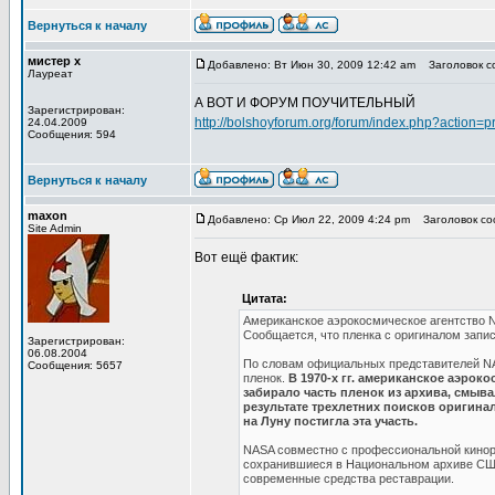
Вернуться к началу
мистер х
Добавлено: Вт Июн 30, 2009 12:42 am
Заголовок со
Лауреат
А ВОТ И ФОРУМ ПОУЧИТЕЛЬНЫЙ
Зарегистрирован:
http://bolshoyforum.org/forum/index.php?action=p
24.04.2009
Сообщения: 594
Вернуться к началу
maxon
Добавлено: Ср Июл 22, 2009 4:24 pm
Заголовок соо
Site Admin
Вот ещё фактик:
Цитата:
Американское аэрокосмическое агентство N
Сообщается, что пленка с оригиналом запи
Зарегистрирован:
06.08.2004
По словам официальных представителей NA
Сообщения: 5657
пленок.
В 1970-х гг. американское аэрок
забирало часть пленок из архива, смыва
результате трехлетних поисков оригинал
на Луну постигла эта участь.
NASA совместно с профессиональной киноре
сохранившиеся в Национальном архиве США,
современные средства реставрации.