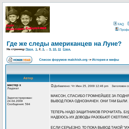
FAQ
Проф
Где же следы американцев на Луне?
На страницу
Пред.
1
,
2
,
3
, ...
9
,
10
,
11
След.
Список форумов malchish.org
->
История и мифы
Автор
мистер х
Добавлено: Чт Июн 25, 2009 12:46 pm
Заголовок со
Лауреат
МАКСОН, СПАСИБО ГРОМНЕЙШЕЕ ЗА ПОДНЯ
Зарегистрирован:
ВЫВОД ПОКА ОДНОЗНАЧЕН. ОНИ ТАМ БЫЛИ.
24.04.2009
Сообщения: 594
ТЕПЕРЬ НАДО ЗАЩИТНИКОВ ПРОЧИТАТЬ. БУД
НАДЕЮСЬ ИХ ДОВОДЫ РАЗОБЬЮТ СКЕПТИКОВ
ЕСЛИ СЕРЬЕЗНО, ТО ПОКА ВЫВОД ТАКОЙ "ИХ