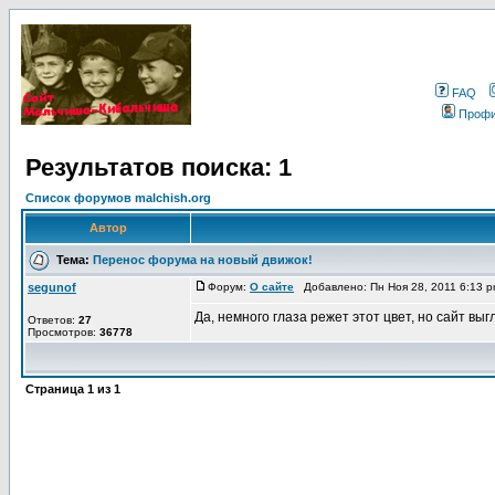
FAQ
Проф
Результатов поиска: 1
Список форумов malchish.org
Автор
Тема:
Перенос форума на новый движок!
segunof
Форум:
О сайте
Добавлено: Пн Ноя 28, 2011 6:13 
Да, немного глаза режет этот цвет, но сайт вы
Ответов:
27
Просмотров:
36778
Страница
1
из
1