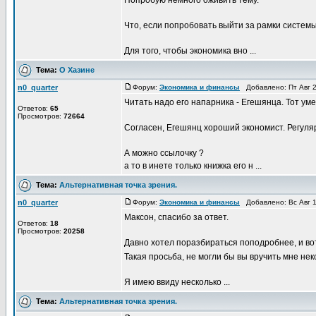
Попробую немного оживить тему.
Что, если попробовать выйти за рамки систем
Для того, чтобы экономика вно ...
Тема:
О Хазине
n0_quarter
Форум:
Экономика и финансы
Добавлено: Пт Авг 2
Читать надо его напарника - Егешянца. Тот ум
Ответов:
65
Просмотров:
72664
Согласен, Егешянц хороший экономист. Регуля
А можно ссылочку ?
а то в инете только книжка его н ...
Тема:
Альтернативная точка зрения.
n0_quarter
Форум:
Экономика и финансы
Добавлено: Вс Авг 1
Максон, спасибо за ответ.
Ответов:
18
Просмотров:
20258
Давно хотел поразбираться поподробнее, и во
Такая просьба, не могли бы вы вручить мне н
Я имею ввиду несколько ...
Тема:
Альтернативная точка зрения.