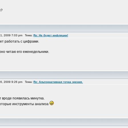
ы?
1, 2009 7:03 pm Тема:
Re: Не будет инфляции!
еет работать с цифрами.
рно читаю его еженедельники.
6, 2009 9:26 pm Тема:
Re: Альтернативная точка зрения.
т вроде появилась минутка.
екоторые инструменты анализа