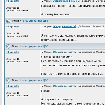
n0_quarter
Форум:
Экономика и финансы
Добавлено: Сб Авг 1
Насколько я понял, на сайте/форуме лишь один
Ответов:
18
Просмотров:
20258
А почему бы действит ...
Тема:
Кто же управляет ЦБ?
n0_quarter
Форум:
Обсуждение статей
Добавлено: Вс Фев 22,
Ответов:
48
Я считаю, что да, можно считать покупку вир
Просмотров:
71656
виртуальная природа не ...
Тема:
Кто же управляет ЦБ?
n0_quarter
Форум:
Обсуждение статей
Добавлено: Вс Фев 22,
Я вот еще что подумал.
Ответов:
48
Есть массовые игры типа лайнэйджа и WOW.
Просмотров:
71656
там распостранена практика покупки виртуальн
При том что кол-во игроков в таких игровых м ...
Тема:
Кто же управляет ЦБ?
n0_quarter
Форум:
Обсуждение статей
Добавлено: Вс Фев 22,
Новая
Ответов:
48
Просмотров:
71656
А подскажите товарищи...
Не попадалась ли кому-то компьютерная игра, 