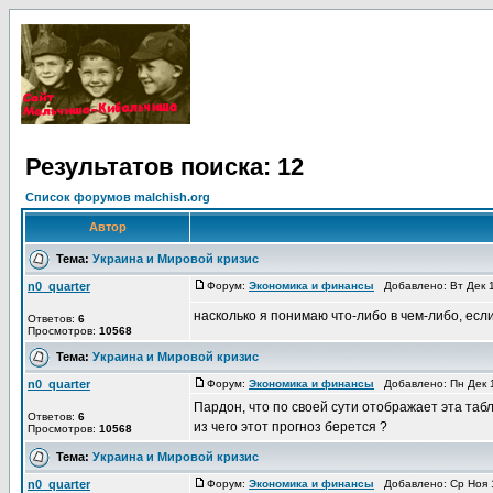
Результатов поиска: 12
Список форумов malchish.org
Автор
Тема:
Украина и Мировой кризис
n0_quarter
Форум:
Экономика и финансы
Добавлено: Вт Дек 1
насколько я понимаю что-либо в чем-либо, есл
Ответов:
6
Просмотров:
10568
Тема:
Украина и Мировой кризис
n0_quarter
Форум:
Экономика и финансы
Добавлено: Пн Дек 1
Пардон, что по своей сути отображает эта табл
Ответов:
6
из чего этот прогноз берется ?
Просмотров:
10568
Тема:
Украина и Мировой кризис
n0_quarter
Форум:
Экономика и финансы
Добавлено: Ср Ноя 