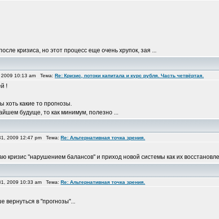
ле кризиса, но этот процесс еще очень хрупок, зая ...
 2009 10:13 am Тема:
Re: Кризис, потоки капитала и курс рубля. Часть четвёртая.
й !
ы хоть какие то прогнозы.
йшем будуще, то как минимум, полезно ...
1, 2009 12:47 pm Тема:
Re: Альтернативная точка зрения.
аю кризис "нарушением балансов" и приход новой системы как их восстановлен
1, 2009 10:33 am Тема:
Re: Альтернативная точка зрения.
е вернуться в "прогнозы"...