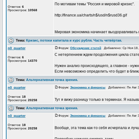
По мотивам темы "Россия и мировой кризис".
Ответов:
6
Просмотров:
10568
http://finance.ua/charts/n$/usd/n$rusd36.gif
Мировая экономика начинает выздоравливать пос
Тема:
Кризис, потоки капитала и курс рубля. Часть четвёртая.
n0_quarter
Форум:
Обсуждение статей
Добавлено: Ср Ноя 18,
С нетерпением ждем продолжения цикла стате
Ответов:
6
Просмотров:
14370
Нужен анализ происходящего, а главное - нужн
Если невозможно определить что будет в ближа
Тема:
Альтернативная точка зрения.
n0_quarter
Форум:
Экономика и финансы
Добавлено: Пн Авг 3
Ответов:
18
Тут я вижу разницу только в терминах. Я назыв
Просмотров:
20258
Тема:
Альтернативная точка зрения.
n0_quarter
Форум:
Экономика и финансы
Добавлено: Пн Авг 3
Ответов:
18
Вообще, эта тема как-то себя исчерпала и лучш
Просмотров:
20258