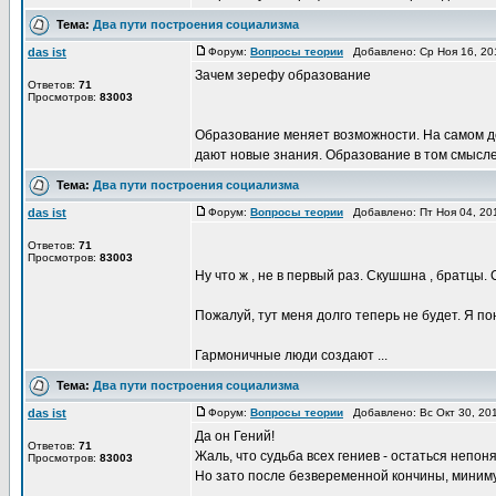
Тема:
Два пути построения социализма
das ist
Форум:
Вопросы теории
Добавлено: Ср Ноя 16, 20
Зачем зерефу образование
Ответов:
71
Просмотров:
83003
Образование меняет возможности. На самом д
дают новые знания. Образование в том смысле, в
Тема:
Два пути построения социализма
das ist
Форум:
Вопросы теории
Добавлено: Пт Ноя 04, 20
Ответов:
71
Просмотров:
83003
Ну что ж , не в первый раз. Скушшна , братцы
Пожалуй, тут меня долго теперь не будет. Я по
Гармоничные люди создают ...
Тема:
Два пути построения социализма
das ist
Форум:
Вопросы теории
Добавлено: Вс Окт 30, 20
Да он Гений!
Ответов:
71
Жаль, что судьба всех гениев - остаться непо
Просмотров:
83003
Но зато после безвеременной кончины, миниму