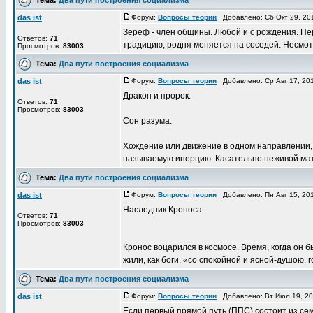
das ist
Форум:
Вопросы теории
Добавлено: Сб Окт 29, 20
Зереф - член общины. Любой и с рождения. Пе
Ответов:
71
традицию, родня меняется на соседей. Несмотр
Просмотров:
83003
Тема:
Два пути построения социализма
das ist
Форум:
Вопросы теории
Добавлено: Ср Авг 17, 20
Дракон и пророк.
Ответов:
71
Просмотров:
83003
Сон разума.
Хождение или движение в одном направлении, 
называемую инерцию. Касательно неживой мате
Тема:
Два пути построения социализма
das ist
Форум:
Вопросы теории
Добавлено: Пн Авг 15, 20
Наследник Кроноса.
Ответов:
71
Просмотров:
83003
Кронос воцарился в космосе. Время, когда он
жили, как боги, «со спокойной и ясной-душою, го
Тема:
Два пути построения социализма
das ist
Форум:
Вопросы теории
Добавлено: Вт Июл 19, 20
Если первый прямой путь (ППС) состоит из сем