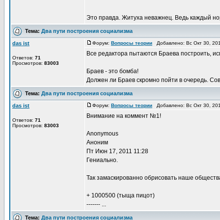
Это правда. Житуха неважнец. Ведь каждый нор
Тема:
Два пути построения социализма
das ist
Форум:
Вопросы теории
Добавлено: Вс Окт 30, 20
Все редактора пытаются Браева построить, исп
Ответов:
71
Просмотров:
83003
Браев - это бомба!
Должен ли Браев скромно пойти в очередь. Сов
Тема:
Два пути построения социализма
das ist
Форум:
Вопросы теории
Добавлено: Вс Окт 30, 20
Внимание на коммент №1!
Ответов:
71
Просмотров:
83003
Anonymous
Аноним
Пт Июн 17, 2011 11:28
Гениально.
Так замаскированно обрисовать наше общества
+ 1000500 (тыща пицот)
------- ...
Тема:
Два пути построения социализма