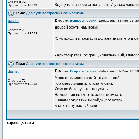
Ответов:
71
Ведь у головы семьи есть шея . И у всех чиновн
Просмотров:
83003
Тема:
Два пути построения социализма
das ist
Форум:
Вопросы теории
Добавлено: Вт Июн 21, 20
Доброй охоты нам всем!
Ответов:
71
Просмотров:
83003
"Смотрящий в пропасть должен знать, что и он
• Аристократия (от греч. , «знатнейший, благор
Тема:
Два пути построения социализма
das ist
Форум:
Вопросы теории
Добавлено: Пт Июн 17, 20
Меня не заманит какой-то дешёвкой
Ответов:
71
Торговец лукавый, готовя уловки.
Просмотров:
83003
Хочу по базару я так погулять -
Намерений нет что-то здесь покупать.
«Зачем покупать? Ты зайди, посмотри:
А мех-то пушистый како ...
Страница
1
из
3