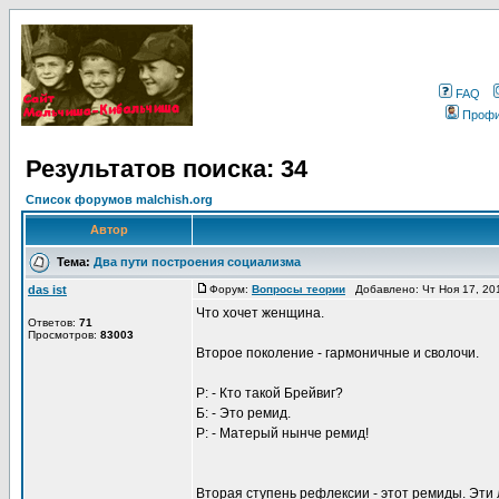
FAQ
Проф
Результатов поиска: 34
Список форумов malchish.org
Автор
Тема:
Два пути построения социализма
das ist
Форум:
Вопросы теории
Добавлено: Чт Ноя 17, 20
Что хочет женщина.
Ответов:
71
Просмотров:
83003
Второе поколение - гармоничные и сволочи.
Р: - Кто такой Брейвиг?
Б: - Это ремид.
Р: - Матерый нынче ремид!
Вторая ступень рефлексии - этот ремиды. Эти 