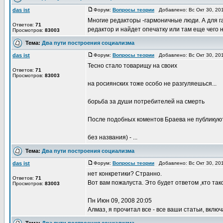
das ist
Форум:
Вопросы теории
Добавлено: Вс Окт 30, 20
Многие редакторы -гармоничные люди. А для г
Ответов:
71
редактор и найдет опечатку или там еще чего н
Просмотров:
83003
Тема:
Два пути построения социализма
das ist
Форум:
Вопросы теории
Добавлено: Вс Окт 30, 20
Тесно стало товарищу на своих
Ответов:
71
Просмотров:
83003
на росиянских тоже особо не разгуляешься...
борьба за души потребителей на смерть
После подобных коментов Браева не публикуют
без названия) - ...
Тема:
Два пути построения социализма
das ist
Форум:
Вопросы теории
Добавлено: Вс Окт 30, 20
нет конкретики? Странно.
Ответов:
71
Вот вам пожалуста. Это будет ответом ,кто так
Просмотров:
83003
Пн Июн 09, 2008 20:05
Алмаз, я прочитал все - все ваши статьи, включ
Тема:
Два пути построения социализма