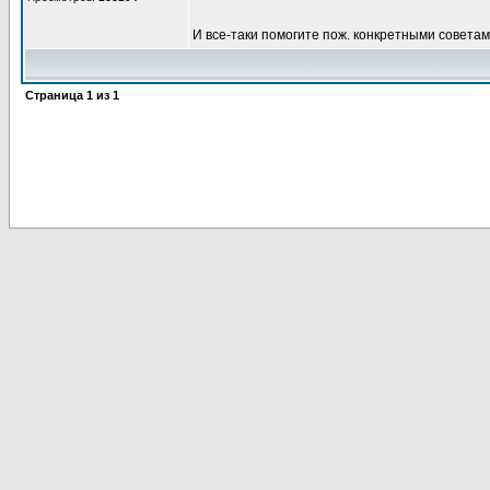
И все-таки помогите пож. конкретными советами
Страница
1
из
1