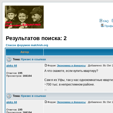
FAQ
Проф
Результатов поиска: 2
Список форумов malchish.org
Автор
Тема:
Кризис в ссылках
aleks 44
Форум:
Экономика и финансы
Добавлено: Вс Окт 2
А что скажете, если купить квартиру?
Ответов:
195
Просмотров:
166104
Сам я из Уфы, так у нас однокомнатные кварти
~700 тыс. в непрестижном районе.
...
Тема:
Кризис в ссылках
aleks 44
Форум:
Экономика и финансы
Добавлено: Вс Окт 2
Ответов:
195
Просмотров:
166104