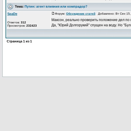
Тема:
Путин: агент влияния или компрадор?
SpaDe
Форум:
Обсуждение статей
Добавлено: Вт Сен 15,
Максон, реально проверить положение дел по 
Ответов:
312
Да, "Юрий Долгорукий" спущен на воду. Но "Була
Просмотров:
232423
Страница
1
из
1