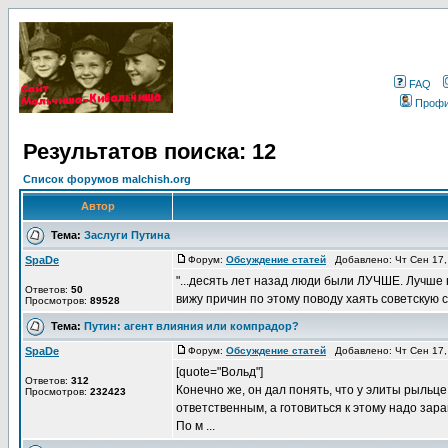
FAQ
Проф
Результатов поиска: 12
Список форумов malchish.org
Автор
Тема:
Заслуги Путина
SpaDe
Форум:
Обсуждение статей
Добавлено: Чт Сен 17,
"...десять лет назад люди были ЛУЧШЕ. Лучше в
Ответов:
50
вижу причин по этому поводу хаять советскую с
Просмотров:
89528
Тема:
Путин: агент влияния или компрадор?
SpaDe
Форум:
Обсуждение статей
Добавлено: Чт Сен 17,
[quote="Вольд"]
Ответов:
312
Конечно же, он дал понять, что у элиты рыльце
Просмотров:
232423
ответственным, а готовиться к этому надо зара
По м ...