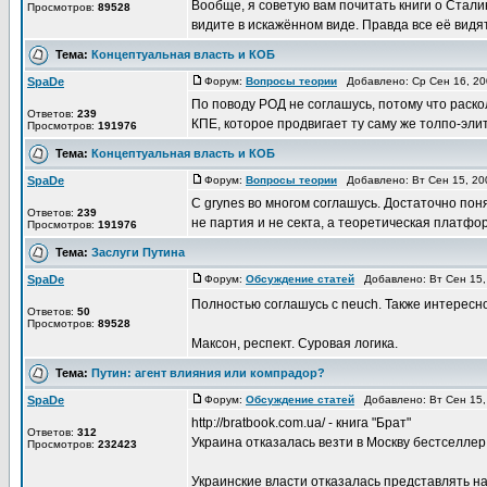
Вообще, я советую вам почитать книги о Стали
Просмотров:
89528
видите в искажённом виде. Правда все её видят 
Тема:
Концептуальная власть и КОБ
SpaDe
Форум:
Вопросы теории
Добавлено: Ср Сен 16, 20
По поводу РОД не соглашусь, потому что раско
Ответов:
239
КПЕ, которое продвигает ту саму же толпо-эли
Просмотров:
191976
Тема:
Концептуальная власть и КОБ
SpaDe
Форум:
Вопросы теории
Добавлено: Вт Сен 15, 20
С grynes во многом соглашусь. Достаточно пон
Ответов:
239
не партия и не секта, а теоретическая платфор
Просмотров:
191976
Тема:
Заслуги Путина
SpaDe
Форум:
Обсуждение статей
Добавлено: Вт Сен 15,
Полностью соглашусь с neuch. Также интересно
Ответов:
50
Просмотров:
89528
Максон, респект. Суровая логика.
Тема:
Путин: агент влияния или компрадор?
SpaDe
Форум:
Обсуждение статей
Добавлено: Вт Сен 15,
http://bratbook.com.ua/ - книга "Брат"
Ответов:
312
Украина отказалась везти в Москву бестселлер
Просмотров:
232423
Украинские власти отказалась представлять на 