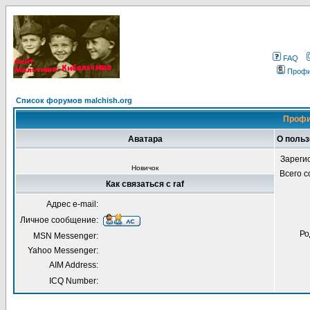
FAQ
Проф
Список форумов malchish.org
Профи
Аватара
О польз
Зареги
Новичок
Всего 
Как связаться с raf
Адрес e-mail:
Личное сообщение:
Ро
MSN Messenger:
Yahoo Messenger:
AIM Address:
ICQ Number: