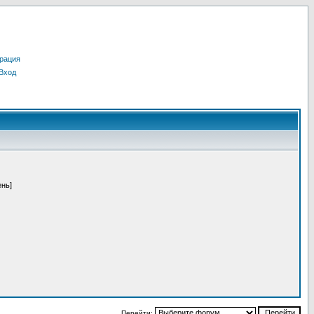
рация
Вход
ень]
Перейти: