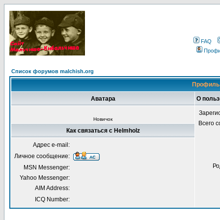
FAQ
Проф
Список форумов malchish.org
Профиль 
Аватара
О польз
Зареги
Новичок
Всего 
Как связаться с Helmholz
Адрес e-mail:
Личное сообщение:
Ро
MSN Messenger:
Yahoo Messenger:
AIM Address:
ICQ Number: