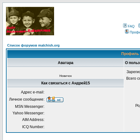
FAQ
Проф
Список форумов malchish.org
Профиль 
Аватара
О поль
Зареги
Новичок
Всего 
Как связаться с Андрей15
Адрес e-mail:
Личное сообщение:
Ро
MSN Messenger:
Yahoo Messenger:
AIM Address:
ICQ Number: