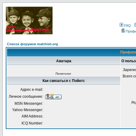
FAQ
Проф
Список форумов malchish.org
Профиль
Аватара
О польз
Зареги
Политолог
Всего 
Как связаться с Пойнтс
Адрес e-mail:
Личное сообщение:
Ро
MSN Messenger:
Yahoo Messenger:
AIM Address:
ICQ Number: