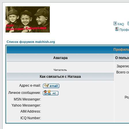
FAQ
Проф
Список форумов malchish.org
Профиль
Аватара
О поль
Зареги
Читатель
Всего 
Как связаться с Наташа
Адрес e-mail:
Личное сообщение:
Ро
MSN Messenger:
Yahoo Messenger:
AIM Address:
ICQ Number: