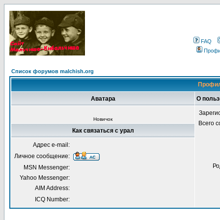
FAQ
Проф
Список форумов malchish.org
Профил
Аватара
О польз
Зареги
Новичок
Всего 
Как связаться с урал
Адрес e-mail:
Личное сообщение:
Ро
MSN Messenger:
Yahoo Messenger:
AIM Address:
ICQ Number: