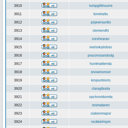
3910
lumpgilkhourre
3911
tonebaltu
3912
pojewrsuntio
3913
clemerothi
3914
icevhearan
3915
reelsskydobso
3916
praconssandodg
3917
huntmaktersta
3918
snowinonsor
3919
kropunbioris
3920
claragfasda
3921
opchrombomta
3922
resmataren
3923
ciabenmapor
3924
rockkelrisym