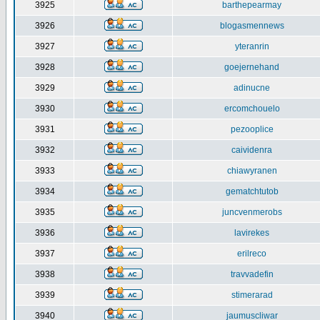
3925
barthepearmay
3926
blogasmennews
3927
yteranrin
3928
goejernehand
3929
adinucne
3930
ercomchouelo
3931
pezooplice
3932
caividenra
3933
chiawyranen
3934
gematchtutob
3935
juncvenmerobs
3936
lavirekes
3937
erilreco
3938
travvadefin
3939
stimerarad
3940
jaumuscliwar