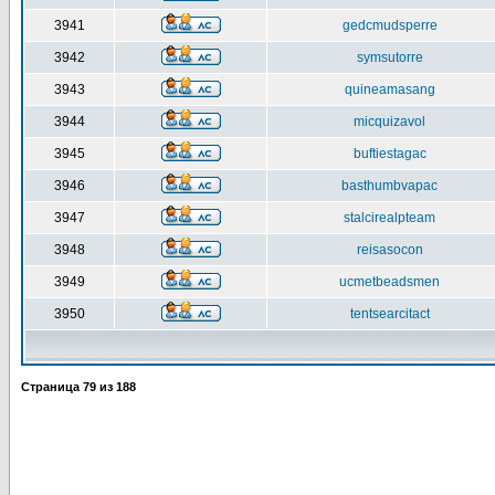
3941
gedcmudsperre
3942
symsutorre
3943
quineamasang
3944
micquizavol
3945
buftiestagac
3946
basthumbvapac
3947
stalcirealpteam
3948
reisasocon
3949
ucmetbeadsmen
3950
tentsearcitact
Страница
79
из
188