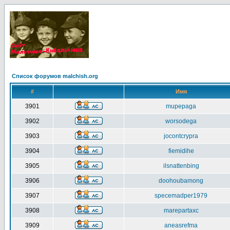
Список форумов malchish.org
#
Имя
3901
mupepaga
3902
worsodega
3903
jocontcrypra
3904
fiemidihe
3905
ilsnattenbing
3906
doohoubamong
3907
specemadper1979
3908
marepartaxc
3909
aneasrefma