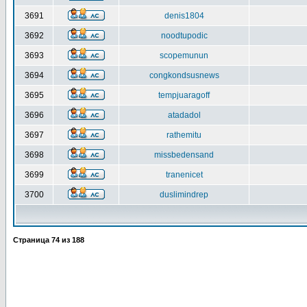
3691
denis1804
3692
noodtupodic
3693
scopemunun
3694
congkondsusnews
3695
tempjuaragoff
3696
atadadol
3697
rathemitu
3698
missbedensand
3699
tranenicet
3700
duslimindrep
Страница
74
из
188