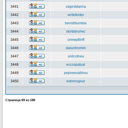
3441
vagestdanna
3442
writefenter
3443
berndibumbla
3444
stortabruhec
3445
crimepfilriff
3446
staluntromim
3447
unilcotneu
3448
eccospatual
3449
pepneevabhou
3450
evtornogour
Страница
69
из
188