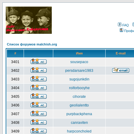
FAQ
Проф
Список форумов malchish.org
#
Имя
E-mail
3401
sousepaco
3402
persdarsare1983
3403
sugojunkdin
3404
roiforbooyhe
3405
cihorate
3406
geolialentto
3407
purpbackphena
3408
canraviten
3409
harpconcholed