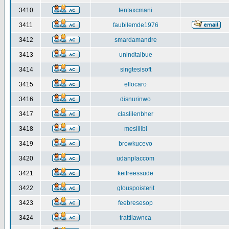
3410
tentaxcmani
3411
faubilemde1976
3412
smardamandre
3413
unindtalbue
3414
singtesisoft
3415
ellocaro
3416
disnurinwo
3417
claslilenbher
3418
meslilibi
3419
browkucevo
3420
udanplaccom
3421
keifreessude
3422
glouspoisterit
3423
feebresesop
3424
trattilawnca