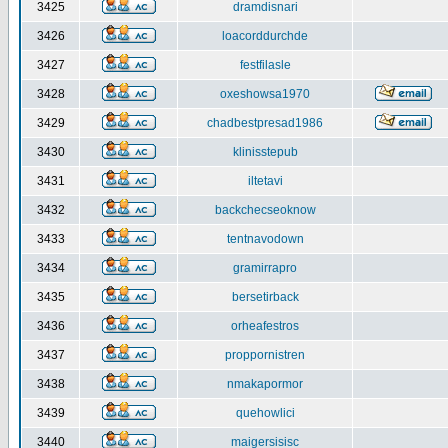
3425
dramdisnari
3426
loacorddurchde
3427
festfilasle
3428
oxeshowsa1970
3429
chadbestpresad1986
3430
klinisstepub
3431
iltetavi
3432
backchecseoknow
3433
tentnavodown
3434
gramirrapro
3435
bersetirback
3436
orheafestros
3437
proppornistren
3438
nmakapormor
3439
quehowlici
3440
maigersisisc