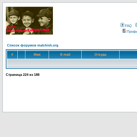
FAQ
Проф
Список форумов malchish.org
#
Имя
E-mail
Откуда
Страница
224
из
188