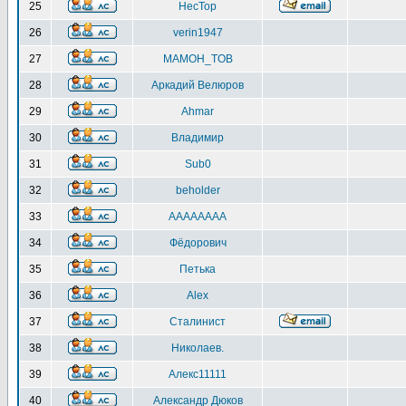
25
HecTop
26
verin1947
27
MAMOH_TOB
28
Аркадий Велюров
29
Ahmar
30
Владимир
31
Sub0
32
beholder
33
AAAAAAAA
34
Фёдорович
35
Петька
36
Alex
37
Сталинист
38
Николаев.
39
Алекс11111
40
Александр Дюков