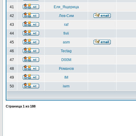
41
Еля_Ящерица
42
Лев-Сим
43
raf
44
fivii
45
asm
46
Tectag
47
D00M
48
Романов
49
IM
50
iwm
Страница
1
из
188