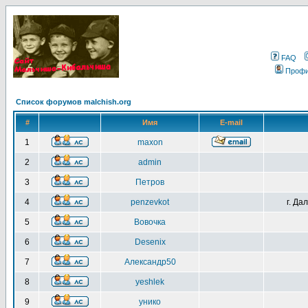
FAQ
Проф
Список форумов malchish.org
#
Имя
E-mail
1
maxon
2
admin
3
Петров
4
penzevkot
г. Да
5
Вовочка
6
Desenix
7
Александр50
8
yeshlek
9
унико