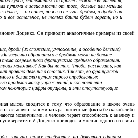
того курса, математик! Он провел сложные вычисления,
умя путями в зависимости от того, больше или меньше
далее, — он понял, но я его не учил дробям, и дробей он
 и все остальное, не только башня будет гореть, но и
панович Доценко. Он приводит аналогичные примеры из своей
е, дроби (их сложение, умножение, а особенно деление)
удь уверенно обращаться с дробями могли не больше
 тема современного французского среднего образования.
 троих мальчиков? Как бы не так. Чтобы рассказать, как
мнит
правило деления в столбик.
Так вот, во французской
лимого и делителя) путем строго определенных
ько проделав массу упражнений, и состоят эти
тором некоторые цифры опущены, и эти отсутствующие
ная мысль сводится к тому, что образование в школе очень
сто заставляют запоминать разрозненные факты без какой-либо
чаются мозаичными, а человек теряет способность к анализу и
я университетов! Доценко приводит и мнение одного из своих
ди, конечно, тоже требуются, но буквально единицы.