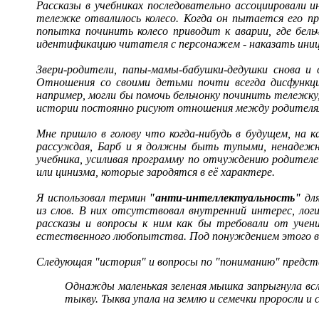
Рассказы в учебниках последовательно ассоциировали 
тележке отвалилось колесо. Когда он пытается его пр
попытка починить колесо приводит к аварии, где бел
идентификацию читателя с персонажем - наказать иниц
Звери-родители, папы-мамы-бабушки-дедушки снова и 
Отношения со своими детьми почти всегда дисфункци
например, могли бы помочь бельчонку починить тележку
истории постоянно рисуют отношения между родителями
Мне пришло в голову что когда-нибудь в будущем, на 
рассуждая, Барб и я должны быть тупыми, ненадежны
учебника, усиливая программу по отчуждению родителе
или цинизма, которые зародятся в её характере.
Я использовал термин
"анти-интеллектуальность"
для
из слов. В них отсутствовал внутренний интерес, лог
рассказы и вопросы к ним как бы требовали от учен
естественного любопытства. Под понуждением этого ви
Следующая "история" и вопросы по "пониманию" предст
Однажды маленькая зеленая мышка запрыгнула всл
тыкву. Тыква упала на землю и семечки проросли и 