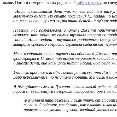
выше. Один из американских родителей
забил тревогу
по след
"Наша шестилетняя дочь так хотела пойти в школу. 
маленького ангела. Из опыта посещения (... секций по 
от реальности, ну что ж, растить детей - трудная раб
Наверно, нас разбаловали. Учитель Дженни приступил
сознался, что одной из самых трудных сторон ее проф
"пони". Наша задача - научиться радоваться свету 40
матроны среднего возраста скрывала садистские черточ
Меня озадачила такая оценка способностей Дженни пот
фотография в 11-месячном возрасте разглядывающей книж
и многие дети, она научилась читать дома. Она была к
Учитель продолжила объяснения рассказав, что Дженни
Барб переглянулись, но не стали спорить. Мы были в шок
Я был удивлен слезам. Дженни - счастливый ребенок. 
поражён её ответу. Её огорчали истории которые им чи
Жили-были папа-селезень и семь утят, от старше
выучили 3 задания, как бегать, как плавать и как
проверяли как утята ныряют, младший утенок не с