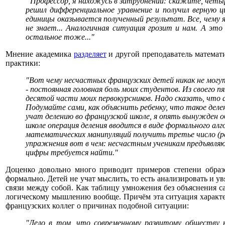
“Профессор, я нахожусь в затруднении: скажите, четы
решил дифференциальное уравнение и получил верную 
единицы оказывается полученный результат. Все, чему я 
не знает... Аналогичная ситуация грозит и нам. А эт
остальное тоже..."
Мнение академика
разделяет
и другой преподаватель математ
практики:
"Вот чему несчастных французских детей никак не могу
- постоянная головная боль моих студентов. Из своего 
десятой части моих первокурсников. Надо сказать, что 
Подумайте сами, как объяснить ребенку, что такое деле
учат делению во французской школе, я опять вынужден о
школе операция деления вводится в виде
формального алго
математических манипуляций получить третье число (р
упражнения вот в чем: несчастным ученикам предъявля
цифры требуется найти."
Доценко довольно много приводит примеров степени образо
формально. Детей не учат мыслить, то есть анализировать и 
связи между собой. Как таблицу умножения без объяснения са
логическому мышлению вообще. Причём эта ситуация характер
французских коллег о причинах подобной ситуации:
"Дело в том, что современному развитому обществу 