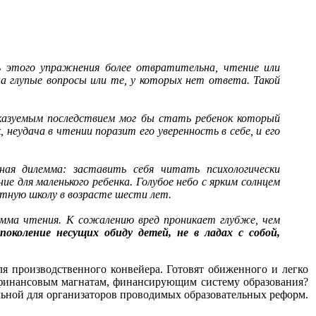
 этого упражнения более отвратительна, чтение или
на глупые вопросы или те, у которых нет ответа. Такой
казуемым последствием мог бы стать ребенок который
неудача в чтении поразит его уверенность в себе, и его
ая дилемма: заставить себя читать психологически
 для маленького ребенка. Голубое небо с ярким солнцем
стную школу в возрасте шести лет.
амма чтения. К сожалению вред проникает глубже, чем
околение несущих обиду детей, не в ладах с собой,
ля производственного конвейера. Готовят обиженного и легко
 финансовым магнатам, финансирующим систему образования?
льной для организаторов проводимых образовательных реформ.