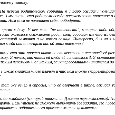
ующему поводу:
На первом родительском собрании я и Барб ожидали услышат
игре...) мы знали, что родители всегда рассказывают приятное 
ота. Нам всем не помешает себя подбодрить.
 прямо к делу. У нее есть "негативности", которые надо о
ессии оказалось осаживать родителей, сообщая им что их де
-ваттной лампочки а не яркого солнца. Интересно, был ли я м
ки когда она оповещала нас об этих новостях?
ому что это просто никак не стыковалось с историей её разв
ку. Я помню, как читал ей когда ей исполнилось 3. Я остановил
нижным червячком и опытным, заинтересованным читателем до то
 в школе слишком много плачет и что нам нужно скорректиров
е.
В тот же вечер я спросил, что её огорчает в школе, ожидая у
тали:
го до младшего (который напоминал Дженни первоклассника). 
 нырять. Если утенок не сможет выполнить все задания, его про
правился с заданием и его прогнали жить с цыплятами