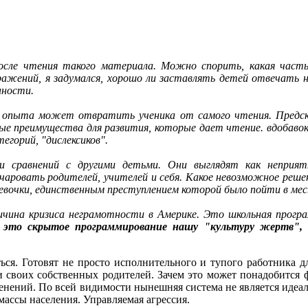
осле чтения такого материала. Можно спорить, какая часть
зражений, я задумался, хорошо ли заставлять детей отвечать 
нности.
го опыта может отвратить ученика от самого чтения. Предс
 преимущества для развития, которые дает чтение. вдобавок, 
егорий, "дислексиков".
 сравнений с другими детьми. Они выглядят как неприятн
овать родителей, учителей и себя. Какое невозможное решение
 девочки, единственным преступлением которой было пойти в ме
чина кризиса неграмотности в Америке. Это школьная прогр
и это скрытое программирование нашу "культуру жертв", п
ься. Готовят не просто исполнительного и тупого работника д
 своих собственных родителей. Зачем это может понадобится
енений. По всей видимости нынешняя система не является идеа
массы населения. Управляемая агрессия.