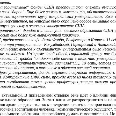
менно.
отворительные" фонды США предпочитают опекать высшую.
1/з всех "даров". Еще более важным является то, обстоятельст
ельно ограниченном кругу американских университетов. Уже 
университетов, на которые было обращено особое внимание дан
нирующую силу в основных университетах США.
ропических" фондов в институты высшего образования США со
носит еще более ярко выраженный характер.
, предоставленные фондами Форда, Рокфеллера и Карнеги 11 ве
его на три университета - Колумбийский, Гарвардский и Чикагск
ических фондов к американским университетам было несколь
ие молодежи. Но кроме этой общей социальной цели у них бы
ледований, фонды "отдают себе отчет в том, что университе
тивность капиталистической системы"(11). То есть, готовя с
ьственный аппарат, в том числе в области внешней политики.
рах университетов, фонды первыми получают информацию о 
я. Конкурентные ЦФК силы, прежде всего из числа техасских ау
то сегодняшняя точка зрения профессуры завтра может прев
сновой законодательства.
а актуальной. В приведённом отрывке речь идёт о влиянии фи
льного образования. Значит влияние распространяется и на ш
лигархии сводится только к внедрению системы воспроизводств
абочена воспитанием человека "коммунистического будущего", т
о наёмного работника неспособного думать самостоятельно. Но