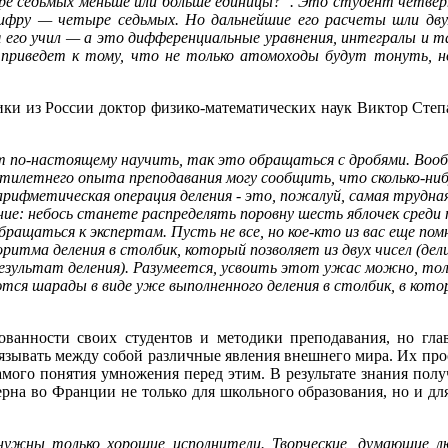
ре седьмых меньше или больше единицы?”. Это студент четвер
цифру — четыре седьмых. Но дальнейшие его расчеты шли дв
его учил — а это дифференциальные уравнения, интегралы и так 
о приведет к тому, что не только атомоходы будут тонуть, но
ики из России доктор физико-математических наук Виктор Сте
т по-настоящему научить, так это обращаться с дробями. Вообщ
пятилетнего опыта преподавания могу сообщить, что сколько-ниб
арифметическая операция деления - это, пожалуй, самая трудная
ние: небось станете распределять поровну шесть яблочек среди
бращаться к экспертам. Пусть не все, но кое-кто из вас еще по
ритма деления в столбик, который позволяет из двух чисел (де
езультат деления).
Разумеется, усвоить этот ужас можно, тол
ются шарады в виде уже выполненного деления в столбик, в ко
ванности своих студентов и методики преподавания, но глав
увязывать между собой различные явления внешнего мира. Их про
мого понятия умножения перед этим. В результате знания полу
на во Франции не только для школьного образования, но и дл
нужны только хорошие исполнители. Творческие, думающие лю