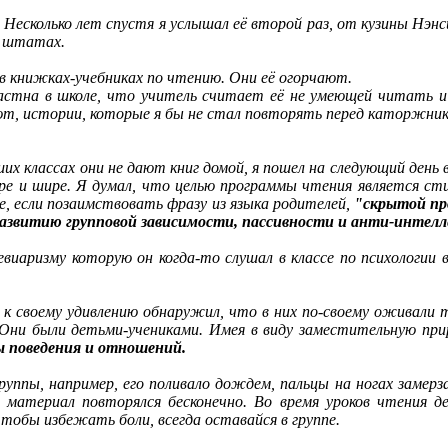
Несколько лет спустя я услышал её второй раз, от кузины Нэн
х штатах.
в книжках-учебниках по чтению. Они её огорчают.
частна в школе, что учитель считает её не умеющей читать 
ют, истории, которые я бы не стал повторять перед каторжни
ших классах они не дают книг домой, я пошел на следующий ден
ире и шире. Я думал, что целью программы чтения является с
, если позаимствовать фразу из языка родителей,
"скрытой пр
развитию групповой зависимости, пассивности и анти-интел
евиаризму которую он когда-то слушал в классе по психологии 
я к своему удивлению обнаружил, что в них по-своему оживали
 Они были детьми-учениками. Имея в виду заместительную при
 поведения и отношений.
руппы, например, его поливало дождем, пальцы на ногах замерз
 материал повторялся бесконечно. Во время уроков чтения 
чтобы избежать боли, всегда оставайся в группе.