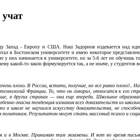
 учат
иду Запад - Европу и США. Наш Задорнов издевается над иди
ботал в Бостонском университете и имею некоторое представл
 у них начинается в университете, но за 5-6 лет не обучишь т
у какой-то закон формулируется так, а не иначе, у студентов 
нь плохо. В России, кстати, получше, но все равно плохо!.. На
технологий Франции. То, что он говорил, относится к его ст
е, в других странах — она еще впереди. Школьное образован
собенно опасна тенденция изгнания всех доказательств из школь
то в школе не научился искусству доказательства, не способе
 политикам. Результатом могут стать массовый психоз и соци
к и в Москве. Принимаю там экзамены. И вот во время письм