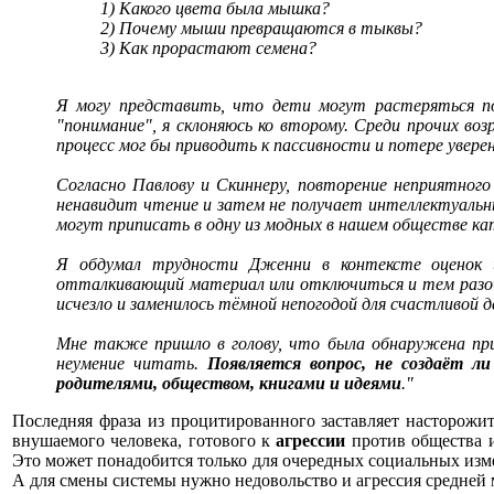
1) Какого цвета была мышка?
2) Почему мыши превращаются в тыквы?
3) Как прорастают семена?
Я могу представить, что дети могут растеряться п
"понимание", я склоняюсь ко второму. Среди прочих во
процесс мог бы приводить к пассивности и потере увере
Согласно Павлову и Скиннеру, повторение неприятно
ненавидит чтение и затем не получает интеллектуальные
могут приписать в одну из модных в нашем обществе кат
Я обдумал трудности Дженни в контексте оценок и
отталкивающий материал или отключиться и тем разочар
исчезло и заменилось тёмной непогодой для счастливой
Мне также пришло в голову, что была обнаружена при
неумение читать.
Появляется вопрос, не создаёт л
родителями, обществом, книгами и идеями
."
Последняя фраза из процитированного заставляет насторожит
внушаемого человека, готового к
агрессии
против общества и
Это может понадобится только для очередных социальных изм
А для смены системы нужно недовольство и агрессия средней 