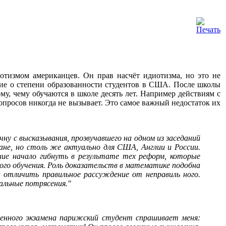
отизмом американцев. Он прав насчёт идиотизма, но это не
ение о степени образованности студентов в США. После школы
ому, чему обучаются в школе десять лет. Например действиям с
вопросов никогда не вызывает. Это самое важный недостаток их
чну с высказывания, прозвучавшего на одном из заседаний
ране, но столь же актуально для США, Англии и России.
ие начало гибнуть в результате тех реформ, которые
ного обучения. Роль доказательств в математике подобна
н отличить правильное рассуждение от неправиль ного.
альные потрясения."
енного экзамена парижский студент спрашивает меня: