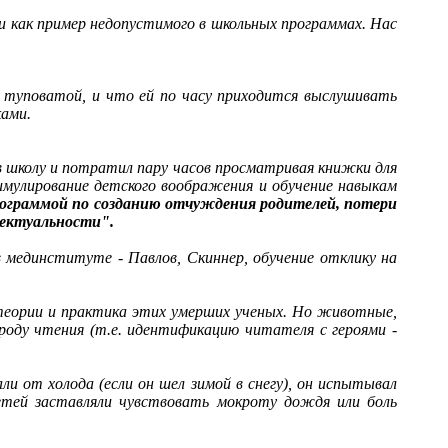
си как пример недопустимого в школьных программах. Нас
и туповатой, и что ей по часу приходится выслушивать
ками.
ь в школу и потратил пару часов просматривая книжки для
тимулирование детского воображения и обучение навыкам
ограммой по созданию отчуждения родителей, потери
лектуальности".
в мединституте - Павлов, Скиннер, обучение отклику на
 теории и практика этих умерших ученых. Но животные,
роду чтения (т.е. идентификацию читателя с героями -
али от холода (если он шел зимой в снегу), он испытывал
детей заставляли чувствовать мокроту дождя или боль