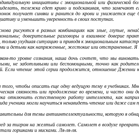
индивидуальную инициативы с эмоциональной или физической бо
иделать, тележка едет криво и подскакивая, что замечают е
ьчонок получает синяки и ранится до крови и унижается еще
иативу и уменьшить уверенность в своих поступках.
снова рисуются в разных комбинациях как злые, глупые, нена
ональны; доверительные разговоры и взаимное доверие прак
, только ухудшая ситуацию и приводя к эмоциональным катаст
 и детьми как напряженные, жестокие или отстраненные. Я по
каком-то уровне сознания, наша дочь сочтет, что мы виноват
ми, не заботливыми или беспомощными, точно как родители 
й. Если чтение этой серии продолжится, отношение Дженни к 
 того, чтобы описать еще одну ведущую тему в учебниках. Мн
ическая связность или продолжение во времени, и часто они 
ика отключить естественную работу интеллекта, как напри
да ученики могли научиться ненавидеть чтение или даже сам 
авительны для темы антиинтеллектуальности, которую я обнар
ед за тигром на желтый самолет. Самолет в воздухе превратил
стали горшками и мисками. Ля-ля-ля.