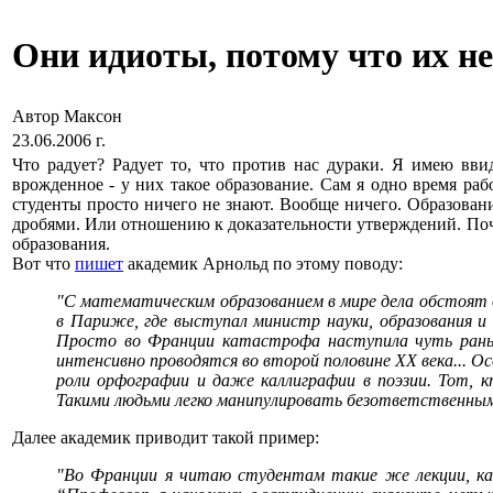
Они идиоты, потому что их не
Автор Максон
23.06.2006 г.
Что радует? Радует то, что против нас дураки. Я имею вв
врожденное - у них такое образование. Сам я одно время ра
студенты просто ничего не знают. Вообще ничего. Образование
дробями. Или отношению к доказательности утверждений. Почем
образования.
Вот что
пишет
академик Арнольд по этому поводу:
"С математическим образованием в мире дела обстоят оче
в Париже, где выступал министр науки, образования и 
Просто во Франции катастрофа наступила чуть раньш
интенсивно проводятся во второй половине ХХ века... О
роли орфографии и даже каллиграфии в поэзии. Тот, к
Такими людьми легко манипулировать безответственным
Далее академик приводит такой пример:
"Во Франции я читаю студентам такие же лекции, ка