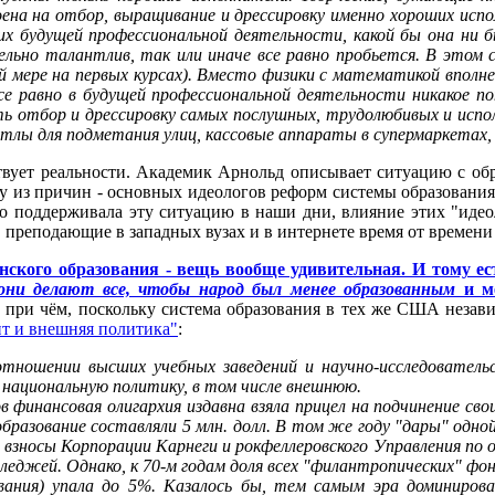
на на отбор, выращивание и дрессировку именно хороших испо
х будущей профессиональной деятельности, какой бы она ни 
льно талантлив, так или иначе все равно пробьется. В этом 
й мере на первых курсах). Вместо физики с математикой впол
се равно в будущей профессиональной деятельности никакое 
 отбор и дрессировку самых послушных, трудолюбивых и испол
лы для подметания улиц, кассовые аппараты в супермаркетах, з
твует реальности. Академик Арнольд описывает ситуацию с обр
дну из причин - основных идеологов реформ системы образовани
но поддерживала эту ситуацию в наши дни, влияние этих "иде
 преподающие в западных вузах и в интернете время от времен
нского образования - вещь вообще удивительная. И тому ес
они делают все, чтобы народ был менее образованным
и ме
е при чём, поскольку система образования в тех же США незави
ит и внешняя политика"
:
ношении высших учебных заведений и научно-исследовательс
а национальную политику, в том числе внешнюю.
нансовая олигархия издавна взяла прицел на подчинение сво
бразование составляли 5 млн. долл. В том же году "дары" одн
одах взносы Корпорации Карнеги и рокфеллеровского Управления по
еджей. Однако, к 70-м годам доля всех "филантропических" фон
ания) упала до 5%. Казалось бы, тем самым эра доминирова