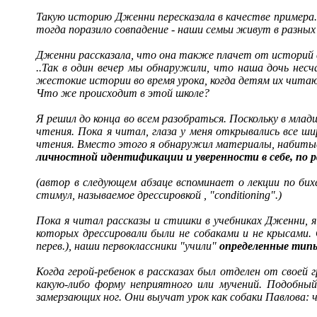
Такую историю Дженни пересказала в качестве примера. 
тогда поразило совпадение - наши семьи живут в разны
Дженни рассказала, что она также плачет от историй 
..Так в один вечер мы обнаружили, что наша дочь нес
жестокие истории во время урока, когда детям их чита
Что же происходит в этой школе?
Я решил до конца во всем разобраться. Поскольку в млад
чтения. Пока я читал, глаза у меня открывались все ш
чтения. Вместо этого я обнаружил материалы, набитые
личностной идентификации и уверенности в себе, по 
(автор в следующем абзаце вспоминает о лекции по бих
стимул, называемое дрессировкой , "conditioning".)
Пока я читал рассказы и стишки в учебниках Дженни, 
которых дрессировали были не собаками и не крысами.
перев.), наши первоклассники "учили"
определенные типы
Когда герой-ребенок в рассказах был отделен от своей г
какую-либо форму неприятного или мучений. Подобный
замерзающих ног. Они выучат урок как собаки Павлова: 