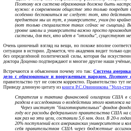
Поэтому вся система образования должна быть настрое
нужно: в современном обществе это только повредит и
особенно беспокоиться не следует: тот, кто действите
предметам мы их тут, в университете, учим (по крайне
(вот только специалистов таких сейчас не сыщешь). В
уровне школы и университета важно просто производить
системы, для тех, кто идет в "отходы", существуют мет
Очень циничный взгляд на вещи, но похоже вполне соответс
ситуации в истории. Думается, что академик видит только о
без определённой политической силы, которая бы искуствен
доктора Доценко подтверждают и многие другие наши учёные,
Встречаются и объяснения почему это так:
Система америка
дело с
образованным
и вооруженным народом.
Поэтому 
правительство тут не совсем корректно. Правительство тут н
Приведу длинную цитату из
книги Р.С.Овинникова "Уолл-стр
Стратегия и тактика финансовой олигархии США в от
раздела в исследовании о воздействии этого комплекса н
Через институт "благотворительных" фондов фондов фи
году все расходы федерального правительства США на о
как раз на эти цели, составили 5,6 млн. долл. В 20-х г
20% поступлений всех американских университетов и колл
себя правительством США через бюджетные ассигнов