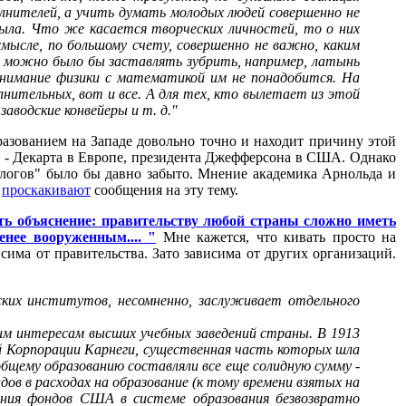
лнителей, а учить думать молодых людей совершенно не
была. Что же касается творческих личностей, то о них
смысле, по большому счету, совершенно не важно, каким
не можно было бы заставлять зубрить, например, латынь
понимание физики с математикой им не понадобится. На
нительных, вот и все. А для тех, кто вылетает из этой
аводские конвейеры и т. д."
азованием на Западе довольно точно и находит причину этой
я - Декарта в Европе, президента Джефферсона в США. Однако
ологов" было бы давно забыто. Мнение академика Арнольда и
и
проскакивают
сообщения на эту тему.
ть объяснение: правительству любой страны сложно иметь
нее вооруженным.... "
Мне кажется, что кивать просто на
сима от правительства. Зато зависима от других организаций.
ких институтов, несомненно, заслуживает отдельного
им интересам высших учебных заведений страны. В 1913
ой Корпорации Карнеги, существенная часть которых шла
 общему образованию составляли все еще солидную сумму -
дов в расходах на образование (к тому времени взятых на
ния фондов США в системе образования безвозвратно