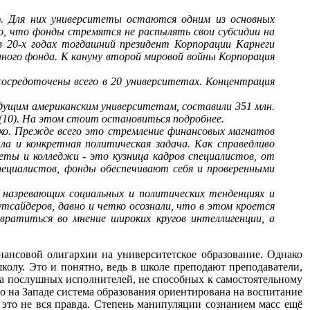
 Для них университеты остаются одним из основных
во, что фонды стремятся не распылять свои субсидии на
в 20-х годах тогдашний президент Корпорации Карнеги
ного фонда. К кануну второй мировой войны Корпорация
средоточены всего в 20 университетах. Концентрация
дущим американским университетам, составили 351 млн.
ий(10). На этом стоит остановиться подробнее.
ко. Прежде всего это стремление финансовых магнатов
ла и конкретная политическая задача. Как справедливо
ты и колледжи - это кузница кадров специалистов, от
пециалистов, фонды обеспечивают себя и проверенными
назревающих социальных и политических тенденциях и
тсайдеров, давно и четко осознали, что в этом кроется
ратиться во мнение широких кругов интеллигенции, а
нансовой олигархии на университетское образование. Однако
колу. Это и понятно, ведь в школе преподают преподаватели,
а послушных исполнителей, не способных к самостоятельному
о на Западе система образования ориентирована на воспитание
 это не вся правда. Степень манипуляции сознанием масс ещё