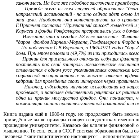
закончилась. На деле же подобное заключение преждевре
Прежде всего из всех ступеней образования "благ
направлений ассигнований - на это сейчас идет около 
эти цели. Наоборот, они концентрируют их в сравнит
Г.Притчет составил "Признанный список" колледжей и 
Карнеги и фонды Рокфеллеров превратились уже в доми
Известно, что и сегодня 2/3 всех вложения "Филант
"даров" фондов Карнеги-Моргана, Рокфеллеров и Форда 
По подсчетам С.В.Воронина, в 1965-1971 годах "дары"
долл. При этом половина (49,7%) из них приходилась вс
Причин для пристального внимания ведущих филантроп
поставить под свой контроль идеологическое воспитан
отмечается в одном уже упоминавшемся советском исс
социальной позиции которых во многом зависит эффек
кадрами для проведения своих интересов через правител
Наконец, субсидируя научные исследования на кафед
проблемах, о наиболее действенных рецептах их решени
одна из причин могущества фондов. Они понимают, ч
послезавтра стать правительственной политикой или о
Книга издана ещё в 1980-м году, но продолжает быть весьм
приведённые выше примеры говорят о недостатках именно шко
прошедшие университеты. Казалось бы влияние финансовой о
мышлению. То есть, если в СССР система образования была оз
человека "капиталистического настоящего" - исполнительног