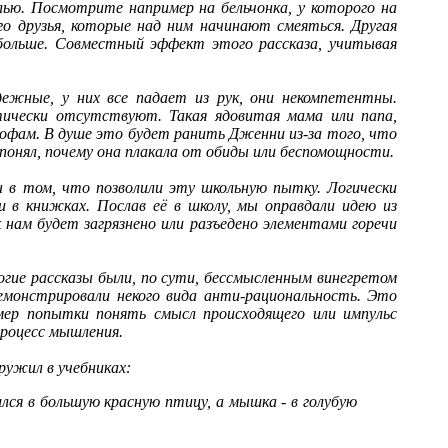
лью. Посмотрите например на бельчонка, у которого на
го друзья, которые над ним начинают смеяться. Другая
 больше. Совместный эффект этого рассказа, учитывая
дежные, у них все падает из рук, они некомпетентны.
тически отсутствуют. Такая ядовитая мама или папа,
рофам. В душе это будет ранить Дженни из-за того, что
нял, почему она плакала от обиды или беспомощности.
ы в том, что позволили эту школьную пытку. Логически
в книжках. Послав её в школу, мы оправдали идею из
нам будет загрязнено или разъедено элементами горечи
огие рассказы были, по сути, бессмысленным винегретом
демонстрировали некого вида анти-рациональность. Это
мер попытки понять смысл происходящего или импульс
процесс мышления.
ужил в учебниках:
ся в большую красную птицу, а мышка - в голубую