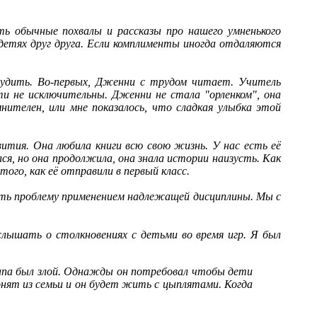
ь обычные похвалы и рассказы про нашего умненького
о детях друг друга. Если комплименты иногда отдаляются
бсудить. Во-первых, Дженни с трудом читает. Учитель
ти не исключительны. Дженни не стала "орленком", она
нителен, или мне показалось, что сладкая улыбка этой
ития. Она любила книги всю свою жизнь. У нас есть её
ся, но она продолжила, она знала истории наизусть. Как
го, как её отправили в первый класс.
ать проблему применением надлежащей дисциплины. Мы с
слышать о столкновениях с детьми во время игр. Я был
Папа был злой. Однажды он потребовал чтобы дети
гонят из семьи и он будет жить с цыплятами. Когда