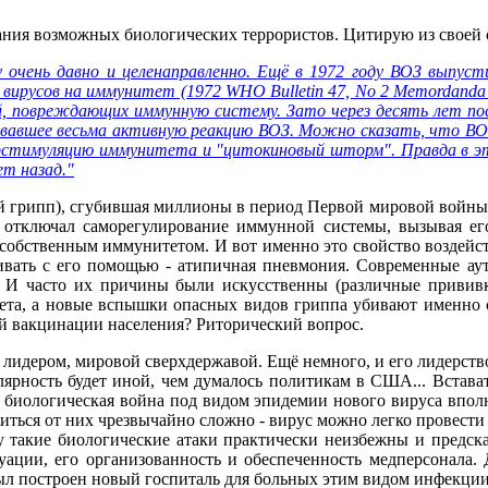
вания возможных биологических террористов. Цитирую из своей с
 очень давно и целенаправленно. Ещё в 1972 году ВОЗ выпуст
 вирусов на иммунитет (1972 WHO Bulletin 47, No 2 Memordanda #
й, повреждающих иммунную систему. Зато через десять лет пос
звавшее весьма активную реакцию ВОЗ. Можно сказать, что ВО
ерстимуляцию иммунитета и "цитокиновый шторм". Правда в э
ет назад."
й грипп), сгубившая миллионы в период Первой мировой войны, у
ь отключал саморегулирование иммунной системы, вызывая е
собственным иммунитетом. И вот именно это свойство воздейс
бивать с его помощью - атипичная пневмония. Современные 
. И часто их причины были искусственны (различные привив
та, а новые вспышки опасных видов гриппа убивают именно 
ой вакцинации населения? Риторический вопрос.
 лидером, мировой сверхдержавой. Ещё немного, и его лидерст
лярность будет иной, чем думалось политикам в США... Встав
я биологическая война под видом эпидемии нового вируса впол
титься от них чрезвычайно сложно - вирус можно легко провести
акие биологические атаки практически неизбежны и предсказу
уации, его организованность и обеспеченность медперсонала
был построен новый госпиталь для больных этим видом инфекции