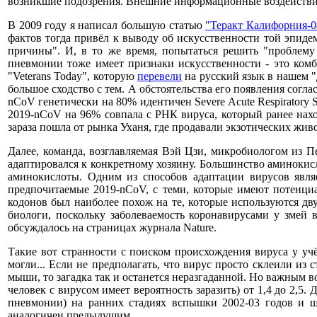
возникшие подозрения. Внешние информационные воздействия 
В 2009 году я написал большую статью
"Теракт Калифорния-0
фактов тогда привёл к выводу об искусственности той эпиде
причины". И, в то же время, попытаться решить "проблему 
пневмонии тоже имеет признаки искусственности - это комб
"Veterans Today", которую
перевели
на русский язык в нашем "
большое сходство с тем. А обстоятельства его появления сог
nCoV генетически на 80% идентичен Severe Acute Respiratory
2019-nCoV на 96% совпала с РНК вируса, который ранее наход
зараза пошла от рынка Уханя, где продавали экзотических жив
Далее, команда, возглавляемая Вэй Цзи, микробиологом из Пеки
адаптировался к конкретному хозяину. Большинство аминоки
аминокислоты. Одним из способов адаптации вирусов являе
предпочитаемые 2019-nCoV, с теми, которые имеют потенциа
кодонов был наиболее похож на те, которые используются двум
биологи, поскольку заболеваемость коронавирусами у змей 
обсуждалось на страницах журнала Nature.
Такие вот странности с поиском происхождения вируса у уч
могли... Если не предполагать, что вирус просто склеили из 
мыши, то загадка так и останется неразгаданной. Но важным 
человек с вирусом имеет вероятность заразить) от 1,4 до 2,
пневмонии) на ранних стадиях вспышки 2002-03 годов и ш
аналогичен предыдущим.