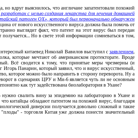
 но вдруг выяснилось, что англичане запатентовали похожий
 разработан с целью создания лекарства для лечения домашней
китайский патоген QX», который был первоначально обнаружен
акцина от нового искусственного вируса должна была помочь от
ранно выглядит факт, что патент на этот вирус был передан
получается... Но в свете этой информации сомневаться в том,
т интересный китаевед Николай Вавилов выступил с
заявлением
,
олка, которые мечтают об американском протекторате. Вроде
нный. Всё сводится к тому, что принятые меры чрезмерны (и
 Игорь Панарин, который заявил, что и вирус искусственный,
во, которое можно было направить в сторону переворота. Ну а
реворот в сценариях ЦРУ и Ми-6 является чуть ли не основным
епонятно как тут задействована биолаборатория в Ухане?
 нужно свалить вину за эпидемию на лабораторию в Ухане и
, что китайцы обладают патентом на похожий вирус, благодаря
биологической диверсии получается довольно сложный и такие
 "плоды" - торговля Китая уже должна понести значительный