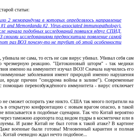
тарой статьи:
ило 2 меморандума в которых определялось направление
1 and Memordanda #2, Virus-associated immunopathology).
ле начала подобных исследований появился вдруг СПИД,
З своими исследованиями предвосхитила появление самой
тот раз ВОЗ почему-то не трубит об этой особенности
бивала не сама, то есть не сам вирус убивал. Убивал себя сам
го чрезмерную реакцию. "Цитокиновый шторм" - так медики
твия именно на иммунитет изучал ВОЗ! Сначала научились его
аутоиммунные заболевания имеют природой именно нарушения
ки, вроде причин "синдрома войны в заливе"). Современные
с помощью перевозбуждённого иммунитета - вирус отключает
во не сможет оспорить уже никто. США так много потратили на
ать в открытую конфронтацию с новым врагом опасно, в такой
не вписывается в подобные сценарии. Так что Китай вероятно
 через таможню аэропорта под видом пудры в косметичке или в
емы. И разве Китай не был готов к такой атаке? В картине
. Даже военные были готовы! Мгновенный карантин и полная
. Китай очевидно ждал нечто подобное...