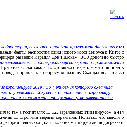
 лаборатории, связанной с тайной программой биологического
связали факты распространения нового коронавируса в Китае с
офицера разведки Израиля Дэни Шохам. ВОЗ довольно быстро
о свидетельствами, подтверждающими версию о происхождении
При этом слова какого-то отставного израильского шпиона в
повод и привлечь к вопросу внимание. Скандал ведь только
е коронавируса 2019-nCoV, эпидемия которого охватила
ые опубликовали документ о том, что в коронавирус
спорить на свою жизнь, что [вспышка] не имеет ничего
ейчас там в госпиталях 13 522 заражённых этим вирусом, а 414
ожения со строгими мерами карантина. Полагаю, что мысли о
абораторий, занимающихся подобными вирусами подогревают