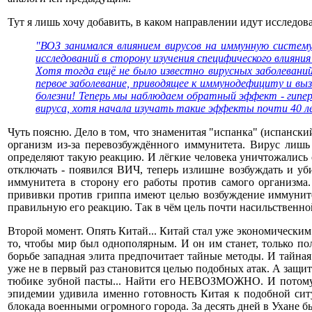
Тут я лишь хочу добавить, в каком направлении идут исследо
"ВОЗ занимался влиянием вирусов на иммунную систему
исследований в сторону изучения специфического влияния
Хотя тогда ещё не было известно вирусных заболевани
первое заболевание, приводящее к иммунодефициту и вы
болезни! Теперь мы наблюдаем обратный эффект - гип
вируса, хотя начала изучать такие эффекты почти 40 л
Чуть поясню. Дело в том, что знаменитая "испанка" (испански
организм из-за перевозбуждённого иммунитета. Вирус лиш
определяют такую реакцию. И лёгкие человека уничтожались 
отключать - появился ВИЧ, теперь излишне возбуждать и у
иммунитета в сторону его работы против самого организма
прививки против гриппа имеют целью возбуждение иммуните
правильную его реакцию. Так в чём цель почти насильственн
Второй момент. Опять Китай... Китай стал уже экономическим
то, чтобы мир был однополярным. И он им станет, только по
борьбе западная элита предпочитает тайные методы. И тайна
уже не в первый раз становится целью подобных атак. А защи
тюбике зубной пасты... Найти его НЕВОЗМОЖНО. И потому т
эпидемии удивила именно готовность Китая к подобной сит
блокада военными огромного города. За десять дней в Ухане 