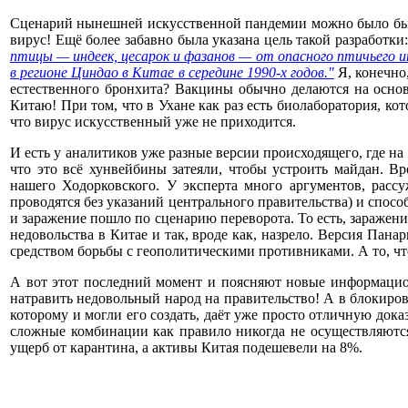
Сценарий нынешней искусственной пандемии можно было бы с
вирус! Ещё более забавно была указана цель такой разработки
птицы — индеек, цесарок и фазанов — от опасного птичьего 
в регионе Циндао в Китае в середине 1990-х годов."
Я, конечно,
естественного бронхита? Вакцины обычно делаются на основ
Китаю! При том, что в Ухане как раз есть биолаборатория, к
что вирус искусственный уже не приходится.
И есть у аналитиков уже разные версии происходящего, где н
что это всё хунвейбины затеяли, чтобы устроить майдан. В
нашего Ходорковского. У эксперта много аргументов, рассу
проводятся без указаний центрального правительства) и спосо
и заражение пошло по сценарию переворота. То есть, заражен
недовольства в Китае и так, вроде как, назрело. Версия Пан
средством борьбы с геополитическими противниками. А то, что
А вот этот последний момент и поясняют новые информацио
натравить недовольный народ на правительство! А в блокиров
которому и могли его создать, даёт уже просто отличную до
сложные комбинации как правило никогда не осуществляются
ущерб от карантина, а активы Китая подешевели на 8%.