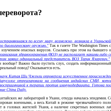
переворота?
страняющаяся по всему миру, возможно, возникла в Уханьской
по биологическому оружию."
Так в газете The Washington Times 
 изучением опасных вирусов. Ссылаясь при этом на бывшего 
рганизация здравоохранения (ВОЗ) не располагает какими-либ
том заявил официальный представитель ВОЗ Тарик Язаревич."
н вообще? Важно было пустить слух, создать информационный 
 реальный повод? Оказывается есть.
 наук Китая Ши Чженли опровергла искусственное происхождени
ирусолог отреагировала на сообщения индийских СМИ, котор
 восприимчивой к терапии против иммунодефицита. Готова по
ие China Daily.
итайских же лабораторий в Ухани, откуда началась эпидемия. С
окирован военными, а весь Китай в режиме чрезвычайного пол
т в головах жителей Уханя, а наличие секретных военных л