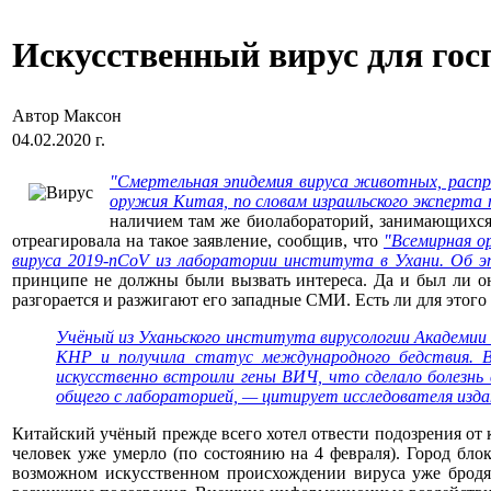
Искусственный вирус для гос
Автор Максон
04.02.2020 г.
"Смертельная эпидемия вируса животных, распро
оружия Китая, по словам израильского эксперта 
наличием там же биолабораторий, занимающихся
отреагировала на такое заявление, сообщив, что
"Всемирная о
вируса 2019-nCoV из лаборатории института в Ухани. Об э
принципе не должны были вызвать интереса. Да и был ли о
разгорается и разжигают его западные СМИ. Есть ли для этого
Учёный из Уханьского института вирусологии Академии
КНР и получила статус международного бедствия. В
искусственно встроили гены ВИЧ, что сделало болезнь
общего с лабораторией, — цитирует исследователя издан
Китайский учёный прежде всего хотел отвести подозрения от к
человек уже умерло (по состоянию на 4 февраля). Город бл
возможном искусственном происхождении вируса уже бродя