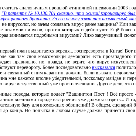
читать аналогичным прошлой атипичной пневмонии 2003 года,
:
"В патенте № 10.130.701 сказано, что живой коронавирус был
инфекционного бронхита. За его основу взяли так называемый «
 не вирусолог, но зачем создавать вирус ранее вакцины? Или в
е штаммов вирусов, против которых и действуют. Ещё более ст
оторая занимается подобными вирусами? Лихо закрученный сюжет 
а первый план выдвигается версия... госпереворота в Китае! Во
роде как там свои комсомольцы-демократы есть прозападного т
ждает правильно, но, правда, не верит, что вирус искусстве
бствуют перевороту. Более последовательно
высказался
политолог
ие и связанный с ним карантин, должны были вызвать недовольст
арина мне кажется вполне убедительной, поскольку майдан и пе
 вирус искусственный уже просто очевидно. Другое дело, что н
нные поводы, которые подаёт "Вашингтон Пост"! Всё просто -
анном военными городе настроения уже должны созреть... И то
казательную базу для возможных обвинений! В общем, сценарий 
 до конца. Но попытка в любом случае должна принести свои