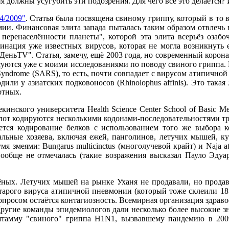
должны усугубить эти подозрения. Для чего всё это делается?
4/2009"
. Статья была посвящена свиному гриппу, который в то 
мии. Финансовая элита запада пыталась таким образом отвлечь 
перенаселённости планеты", которой эта элита всерьёз озаб
инация уже известных вирусов, которая не могла возникнуть 
ДеньTV". Статья, замечу, ещё 2003 года, но современный корона
ласуются уже с моими исследованиями по поводу свиного гриппа
 Syndrome (SARS), то есть, почти совпадает с вирусом атипичн
или у азиатских подковоносов (Rhinolophus affinis). Это так
отных.
нского университета Health Science Center School of Basic Med
слот кодируются несколькими кодонами-последовательностями 
тся кодирование белков с использованием того же выбора к
льные хозяева, включая ежей, панголинов, летучих мышей, к
я змеями: Bungarus multicinctus (многолучевой крайт) и Naja 
вообще не отмечалась (такие возражения высказал Пауло Эдуар
ёных. Летучих мышей на рынке Уханя не продавали, но продава
старого вируса атипичной пневмонии (который тоже склеили 18 
вопросом остаётся контагиозность. Всемирная организация здрав
5. Другие команды эпидемиологов дали несколько более высокие
тамму "свиного" гриппа H1N1, вызвавшему пандемию в 2009