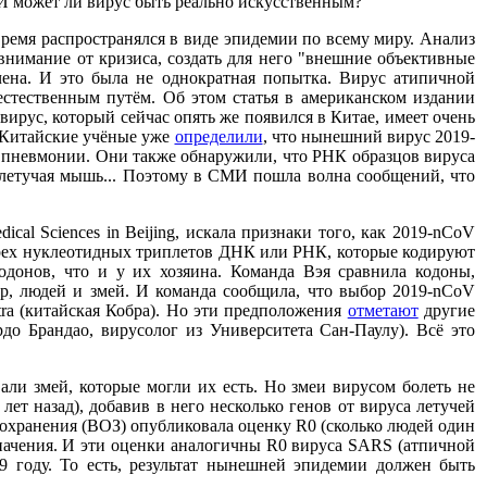
 И может ли вирус быть реально искусственным?
время распространялся в виде эпидемии по всему миру. Анализ
внимание от кризиса, создать для него "внешние объективные
очена. И это была не однократная попытка. Вирус атипичной
естественным путём. Об этом статья в американском издании
вирус, который сейчас опять же появился в Китае, имеет очень
. Китайские учёные уже
определили
, что нынешний вирус 2019-
ой пневмонии. Они также обнаружили, что РНК образцов вируса
ая летучая мышь... Поэтому в СМИ пошла волна сообщений, что
ical Sciences in Beijing, искала признаки того, как 2019-nCoV
трех нуклеотидных триплетов ДНК или РНК, которые кодируют
одонов, что и у их хозяина. Команда Вэя сравнила кодоны,
ур, людей и змей. И команда сообщила, что выбор 2019-nCoV
atra (китайская Кобра). Но эти предположения
отметают
другие
до Брандао, вирусолог из Университета Сан-Паулу). Всё это
ли змей, которые могли их есть. Но змеи вирусом болеть не
лет назад), добавив в него несколько генов от вируса летучей
оохранения (ВОЗ) опубликовала оценку R0 (сколько людей один
 значения. И эти оценки аналогичны R0 вируса SARS (атпичной
 году. То есть, результат нынешней эпидемии должен быть