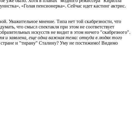
ное уже было. Хотя в планах "модного режиссёра" Кирилла
унистка», «Голая пенсионерка». Сейчас идет кастинг актрис.
й. Уважительное мнение. Типа нет той скабрезности, что
одумать, что смысл спектакля при этом не соответствует
образительных искусств не видит в этом ничего "скабрезного".
тя и заявлена, еще одна важная тема: откуда в людях того
 стране и "тирану" Сталину? Уму не постижимо! Видимо