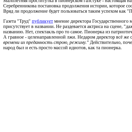
Малолетняя проститутка в пионерском галстуке - настоящая н
Серебренникова постановка продолжения истории, которое соот
Вряд ли продолжение будет пользоваться таким успехом как 
Газета "Труд"
публикует
мнение директора Государственного м
присутствует в названии. Не раздевается актриса на сцене, "д
названию. Нет, спектакль про то самое. Пионерка из патриоти
А гравное - целенаправленной лжи. Недаром директор всё же 
времени их преданность строю, режиму."
Действительно, поче
народ был и есть просто массой идиотов, как та пионерка.