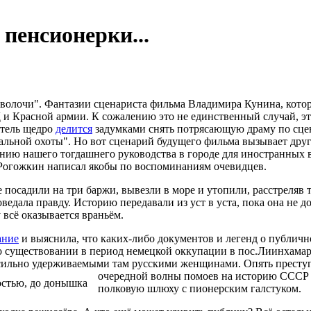
пенсионерки...
волочи". Фантазии сценариста фильма Владимира Кунина, котор
Красной армии. К сожалению это не единственный случай, это
итель щедро
делится
задумками снять потрясающую драму по сце
льной охоты". Но вот сценарий будущего фильма вызывает другие
ению нашего тогдашнего руководства в городе для иностранных
 Рогожкин написал якобы по воспоминаниям очевидцев.
 посадили на три баржи, вывезли в море и утопили, расстреляв
оведала правду. Историю передавали из уст в уста, пока она не 
 всё оказывается враньём.
ание
и выяснила, что каких-либо документов и легенд о публично
о существовании в период немецкой оккупации в пос.Лиинхамар
 насильно удерживаемыми там русскими женщинами. Опять прест
очередной волны помоев на историю СССР
полковую шлюху с пионерским галстуком.