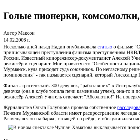
Голые пионерки, комсомолки, 
Автор Максон
14.02.2006 г.
Несколько дней назад Надин опубликовала
статью
о фильме "С
приписывающей преступления фашизма преступлениям НКВД и 
России. Известный кинорежиссер-документалист Алексей Уч
режиссёр и сценарист. Мне нравятся его "Особенности национа
Мурманск, куда приходят суда союзников. По негласному реш
поминовения" - так называется сценарий, который Александр
Финал - трагический: 300 девушек, "работавших" в Интерклубе
девочка (она в клубе топила печи каменным углем), она-то и п
режиссёр Алексей Учитель отвечает: "Абсолютно!" На поверку
Журналистка Ольга Голубцова провела собственное
расследов
Печенга Мурманской области имеет распространение легенда 
Размещался он на барже, стоящей на рейде, и обслуживался