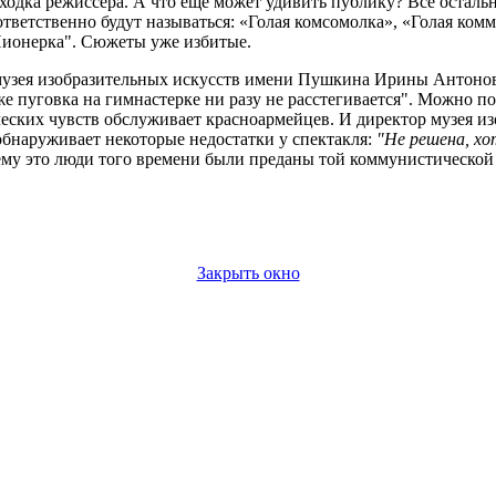
аходка режиссёра. А что ещё может удивить публику? Всё осталь
ветственно будут называться: «Голая комсомолка», «Голая комм
"Пионерка". Сюжеты уже избитые.
узея изобразительных искусств имени Пушкина Ирины Антоново
аже пуговка на гимнастерке ни разу не расстегивается". Можно п
ческих чувств обслуживает красноармейцев. И директор музея из
обнаруживает некоторые недостатки у спектакля:
"Не решена, хо
му это люди того времени были преданы той коммунистической
Закрыть окно