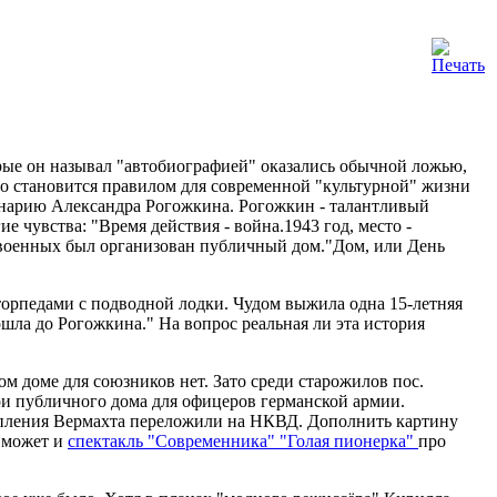
ые он называл "автобиографией" оказались обычной ложью,
 становится правилом для современной "культурной" жизни
нарию Александра Рогожкина. Рогожкин - талантливый
 чувства: "Время действия - война.1943 год, место -
 военных был организован публичный дом."Дом, или День
 торпедами с подводной лодки. Чудом выжила одна 15-летняя
дошла до Рогожкина." На вопрос реальная ли эта история
м доме для союзников нет. Зато среди старожилов пос.
и публичного дома для офицеров германской армии.
упления Вермахта переложили на НКВД.
Дополнить картину
 может и
спектакль "Современника" "Голая пионерка"
про