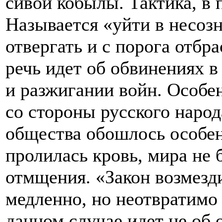
сивой кобылы. Тактика, в 
Называется «уйти в несозна
отвергать и с порога отбр
речь идет об обвинениях в
и разжигании войн. Особе
со стороны русского народ
общества обошлось особен
пролилась кровь, мира не б
отмщения. «Закон возмезди
медленно, но неотвратимо
данном случае идет не об