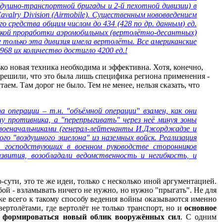
воздушно-транспортной бригады и 2-й пехотной дивизии) в
avalry Division (Airmobile). Существенным нововведением
о средства общим числом до 434 (428 по др. данным) ед.
ской проработки аэромобильных (вертолётно-десантных)
е только эта дивизия имела вертолёты. Все американские
1968 их количество достигло 4200 ед.!
о новая техника необходима и эффективна. Хотя, конечно,
 решили, что это была лишь специфика региона применения -
м. Там дорог не было. Тем не менее, нельзя сказать, что
а операции – т.н. "объёмной операции" взамен, как они
у противника, а "перепрыгивать" через неё минуя зоны
 военачальниками (генерал-лейтенанты И.Джорджадзе и
вого "воздушного эшелона" из наземных войск. Реализация
 господствующих в военном руководстве сторонников
звития, возобладали ведомственность и негибкость, и
ути, это те же идеи, только с несколько иной аргументацией.
ой - взламывать ничего не нужно, но нужно "прыгать". Не для
лиже всего к такому способу ведения войны оказываются именно
ертолётами, где вертолёт не только транспорт, но и
основное
н формироваться новый облик вооружённых сил
. С одним