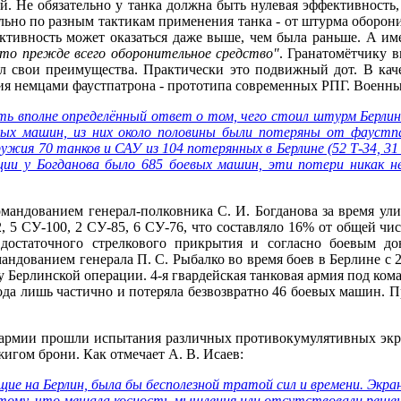
Не обязательно у танка должна быть нулевая эффективность, ч
ельно по разным тактикам применения танка - от штурма оборон
фективность может оказаться даже выше, чем была раньше. А и
о прежде всего оборонительное средство"
. Гранатомётчику в
л свои преимущества. Практически это подвижный дот. В каче
ия немцами фаустпатрона - прототипа современных РПГ. Военн
 вполне определённый ответ о том, чего стоил штурм Берлин
вых машин, из них около половины были потеряны от фаустпа
жия 70 танков и САУ из 104 потерянных в Берлине (52 Т-34, 3
ации у Богданова было 685 боевых машин, эти потери никак н
ндованием генерал-полковника С. И. Богданова за время улич
, 5 СУ-100, 2 СУ-85, 6 СУ-76, что составляло 16% от общей ч
 достаточного стрелкового прикрытия и согласно боевым д
андованием генерала П. С. Рыбалко во время боев в Берлине с 23
у Берлинской операции. 4-я гвардейская танковая армия под ком
года лишь частично и потеряла безвозвратно 46 боевых машин. П
 армии прошли испытания различных противокумулятивных экран
игом брони. Как отмечает А. В. Исаев:
ие на Берлин, была бы бесполезной тратой сил и времени. Экран
потому, что мешала косность мышления или отсутствовали решен