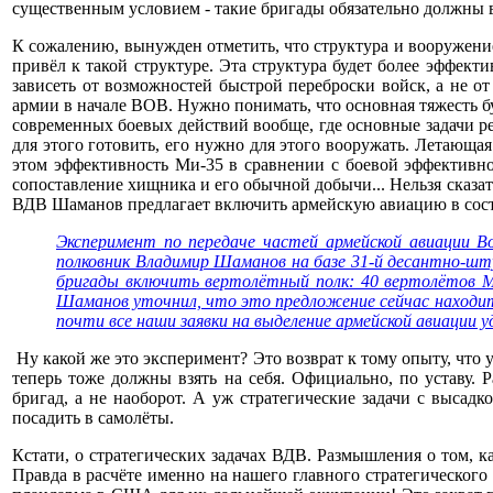
существенным условием - такие бригады обязательно должны 
К сожалению, вынужден отметить, что структура и вооружени
привёл к такой структуре. Эта структура будет более эффект
зависеть от возможностей быстрой переброски войск, а не 
армии в начале ВОВ. Нужно понимать, что основная тяжесть б
современных боевых действий вообще, где основные задачи ре
для этого готовить, его нужно для этого вооружать. Летающая
этом эффективность Ми-35 в сравнении с боевой эффективно
сопоставление хищника и его обычной добычи... Нельзя сказа
ВДВ Шаманов предлагает включить армейскую авиацию в сост
Эксперимент по передаче частей армейской авиации В
полковник Владимир Шаманов на базе 31-й десантно-шт
бригады включить вертолётный полк: 40 вертолётов Ми
Шаманов уточнил, что это предложение сейчас находит
почти все наши заявки на выделение армейской авиации у
Ну какой же это эксперимент? Это возврат к тому опыту, что 
теперь тоже должны взять на себя. Официально, по уставу. 
бригад, а не наоборот. А уж стратегические задачи с высад
посадить в самолёты.
Кстати, о стратегических задачах ВДВ. Размышления о том, к
Правда в расчёте именно на нашего главного стратегическог