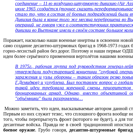
соединение – 11-ю воздушно-штурмовую дивизию (Air Assa
июле 1965 создаётся (точнее сказать переформировываетс
стало то, что в состав её боевых подразделений были в
Дивизия была в конце того же месяца переброшена во 
операций, не говоря уже о соответствующих практически
дивизии во Вьетнаме имели в своём составе большое колич
Поражает, насколько наши военные инертны в освоении новой 
само создание десантно-штурмовых бригад в 1968-1973 годах 
горно-лесистый район без дорог. Поэтому и наши первые ОДШБр
идеи более серьёзного применения вертолётов нашими военны
В 1975г., рабочая группа под руководством генерал-ле
утверждали подустаревшей концепции "глубокой операц
заражения и узлы обороны – таким образом резко пов
Г.Демидков) и углублена. Был поставлен вопрос о глобал
такой идеи требовала коренной смены приоритетов 
бронированных армад. Однако, вместо объективной оц
"объёмники" были разгромлены…
Можно заметить, что идеи, высказываемые автором данной ста
Первым из них служит тезис, что сплошного фронта вообще не
того, чтобы перепрыгнуть фронт (которого не будет), а для т
десантные войска. Правда не в своей традиционной ипостаси
боевое оружие
. Грубо говоря,
десантно-штурмовые бригад