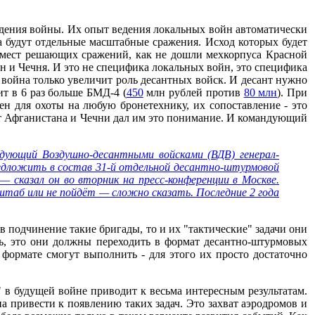
едения войны. Их опыт ведения локальных войн автоматически
 а будут отдельные масштабные сражения. Исход которых будет
о мест решающих сражений, как не дошли мехкорпуса Красной
н и Чечня. И это не специфика локальных войн, это специфика
 война только увеличит роль десантных войск. И десант нужно
ит в 6 раз больше БМД-4 (
450
млн рублей против
80 млн
). При
н для охоты на любую бронетехнику, их сопоставление - это
пыт Афганистана и Чечни дал им это понимание. И командующий
ндующий Воздушно-десантными войсками (ВДВ) генерал-
редложить в состав 31-й отдельной десантно-штурмовой
 сказал он во вторник на пресс-конференции в Москве.
таб или не пойдёт — сложно сказать. Последние 2 года
в подчинение такие бригады, то и их "тактические" задачи они
сть, это они должны переходить в формат десантно-штурмовых
 формате смогут выполнить - для этого их просто достаточно
" в будущей войне приводит к весьма интересным результатам.
 привести к появлению таких задач. Это захват аэродромов и