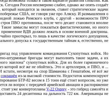
еда возможна только в таком варианте развития событий. Как
. Сегодня Россия неизмеримо слабее, однако же опять создаёт
 который находится за океаном, ставит стратегические задачи
е побережье США, не говоря уже про Аляску. И размышления о
евидной ложью Римского клуба, с другой - возможности ПРО
 строя ПВО противника, после чего десант становится вполне
 Такие замыслы могут показаться фантастическими, но иного
ое применение ВДВ должно лежать в основе военной доктрины.
учайно приоткрыл, то лишь в качестве логического допущения,
льного допуска к государственным тайнам я, естественно, не
бригад под управлением командования Сухопутных войск. Но
но-штурмовые бригады могут выполнять такие задачи, а их
ного эшелона" сухопутных войск. Для их более гармоничного
 которой всё же не обойтись. Это и артиллерия, и ПВО, и ...
И кстати, несмотря на спор Шаманова с Генштабом, её всё же
о
сокращён
из-за высокой стоимости. Недостаток компенсируют
нтирование БТР-82 весом в 15 тонн ещё стоит вопросом, но уже
ется ли вопрос с передачей армейской авиации в распоряжение
А стоят уже конвертопланы
V-22 Osprey
- это гибрид самолёта и
доставить 24 десантника на дальность 722 км. Американцы не