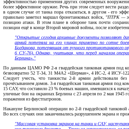
эффективностью применения других современных вооружений. 
более эффективное оружие. Речь при этом следует вести разд
в одном случае от танка пора отказаться, в другом - его эф
правильно заметил маршал бронетанковых войск,
"ПТРК — эт
позицию атаки. В этом плане в обороне танк почти сохрани
позиции ещё в конце Второй мировой войны, после изобретен
"Открытые сегодня архивные документы позволяют дать
армий потеряла на его улицах примерно по сотне бое
Богданова, потерявшая от ручного противотанкового ору
6 СУ-76). Однако, учитывая, что перед началом опер
Берлина»."
По данным ЦАМО РФ 2-я гвардейская танковая армия под кома
безвозвратно 52 Т-34, 31 М4А2 «Шерман», 4 ИС-2, 4 ИСУ-122
Следует учесть, что танкисты 2-й армии действовали без
прочёсыванием домов. 3-я гвардейская танковая армия под ком
15 САУ, что составило 23 % боевых машин, имевшихся к начал
уличные бои на окраинах Берлина с 23 апреля по 2 мая 1945 
поражения из фаустпатронов.
Накануне Берлинской операции во 2-й гвардейской танковой
Во всех случаях они заканчивались разрушением экрана и прож
"Массовая установка экранов на танки и САУ, наступающ
них танкового десанта. … Танки не экранировались не 