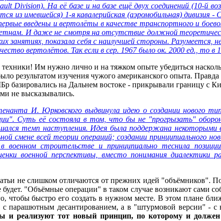
ult Division). На её базе и на базе ещё двух соединений (10-й 
я из имевшейся) 1-я кавалерийская (аэромобильная) дивизия - C
первые введены и вертолёты в качестве транспортного и боевог
Вьетнам. И даже не смотря на отсутствие должной теоретиче
х занятиях, показала себя с наилучшей стороны. Разумеется, н
ество вертолётов. Так если в сер. 1967 было ок. 2000 ед., то в 
техники! Им нужно лично и на тяжком опыте убедиться наскольк
было результатом изучения чужого американского опыта. Правда
 базировались на Дальнем востоке - прикрывали границу с Китае
ми не высказывались.
йтенанта И. Юрковского выдвинула идею о создании нового тип
ии". Суть её состояла в том, что бы не "прогрызать" оборон
ышался темп наступления. Идея была поддержана некоторыми
ьной смене всей теории операций; создании принципиального но
в военном строительстве и принципиально теснила позиции
енки военной перспективы, вместо понимания диалектики ра
тьи не слишком отличаются от прежних идей "объёмников". По-с
 будет. "Объёмные операции" в таком случае возникают сами соб
ого, чтобы быстро его создать в нужном месте. В этом плане б
 с парашютным десантированием, а в "штурмовой версии" - с в
ы и реализуют тот новый принцип, по которому и долже