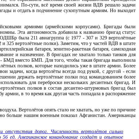
анимался. По-сути, всё время своей жизни ВДВ решало задачи
игады и отдать в подчинение сухопутным армиям. Но выходит
йсковыми армиями (армейскими корпусами). Бригады были
номны. Эта автономность добавила к названию бригад статус
 ОДШБр была 211 авиагруппа (с 1977 - 307 и 329 вертолётные
2 и 325 вертолётные полки). Заметим, что у частей ВДВ в штате
артиллерийская батарея, зенитно-ракетная батарея, самоходная
вание и назначение. В бригадах не хватало только танков для
 - БМД вместо БМП. Для того, чтобы такая бригада выполнила
лётных полков, которые находились уже в штате армии. Более
и задачи, когда вертолёты всегда под рукой, с другой - если
 решении держать вертолётные полки под командованием более
использовать для переброски нескольких десантных бригад. И
вертолётных полков в состав десантно-штурмовых бригад был
 армии, в то время как другая часть попадала в распоряжение
оздуха. Вертолётов опять стало не хватать, но уже по причине
можно больше нашим военным показал Афганистан. Американцы
 и отсутствия дорог. Численность вертолётов сильно
ко 56 ед. Американское командование создаёт и опытное