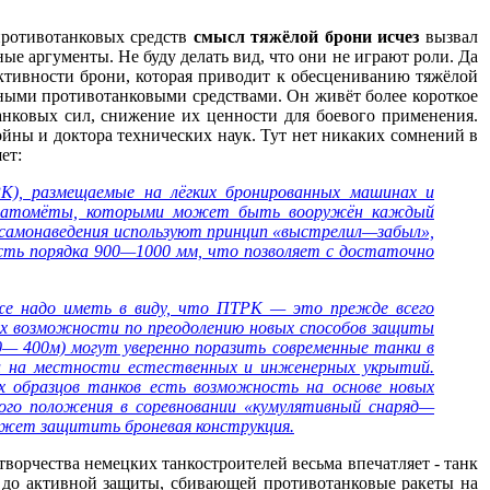
 противотанковых средств
смысл тяжёлой брони исчез
вызвал
ые аргументы. Не буду делать вид, что они не играют роли. Да
ективности брони, которая приводит к обесцениванию тяжёлой
вными противотанковыми средствами. Он живёт более короткое
танковых сил, снижение их ценности для боевого применения.
йны и доктора технических наук. Тут нет никаких сомнений в
ет:
), размещаемые на лёгких бронированных машинах и
 гранатомёты, которыми может быть вооружён каждый
м самонаведения используют принцип «выстрелил—забыл»,
сть порядка 900—1000 мм, что позволяет с достаточно
е надо иметь в виду, что ПТРК — это прежде всего
 их возможности по преодолению новых способов защиты
— 400м) могут уверенно поразить современные танки в
нии на местности естественных и инженерных укрытий.
х образцов танков есть возможность на основе новых
ого положения в соревновании «кумулятивный снаряд—
может защитить броневая конструкция.
творчества немецких танкостроителей весьма впечатляет - танк
 до активной защиты, сбивающей противотанковые ракеты на