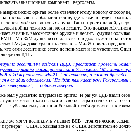
включать авиационный компонент - вертолёты.
е американских бригад более отвечают этому новому способу в
ивна и в большой глобальной войне, где также не будет фронта,
от наличия тяжёлых танковых армад. Танки просто не дойдут д
удущей войны ложится на плечи десанта. Это показал Афганиста
шает авиация, высокоточное оружие и десант. Будущая большая
 БМП - Ми-35М лучше всего для этого подходит, хотя она и сто
стью БМД-4 даже сравнить сложно - Ми-35 просто предназначе
ть, что сами десантники этого не понимают и не чувствуют. О
ав бригад ВДВ:
оздушно-десантным войскам (ВДВ) предлагает провести кома
урмовой бригады, дислоцированной в Ульяновске. "Мы хотим п
-8 и 20 вертолётов Ми-24. Подчёркиваю, в состав бригады", —
ся в стадии оформления. "Пойдёт нам навстречу Генеральный ш
довлетворялись", — добавил генерал.
уже был у десантно-штурмовых бригад. И раз уж ВДВ взяли себе 
Раз уж не хотят отказываться от своих "стратегических". То е
кой в глубоком тылу они при большой необходимости и в таком
акие же могут возникнуть у наших ВДВ "стратегические задачи
о "партнёра" - США. Большая война с США действительно должна