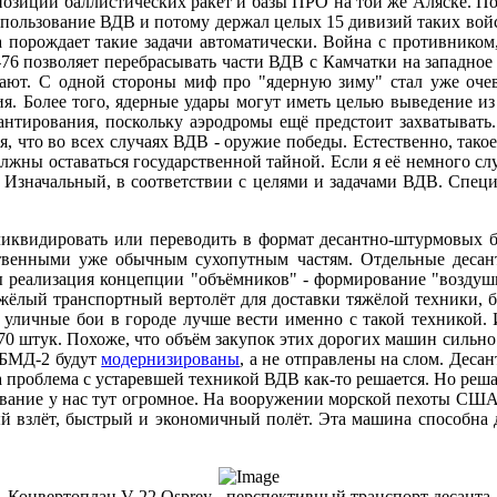
озиций баллистических ракет и базы ПРО на той же Аляске. Поб
спользование ВДВ и потому держал целых 15 дивизий таких войск
а порождает такие задачи автоматически. Война с противником,
76 позволяет перебрасывать части ВДВ с Камчатки на западно
отают. С одной стороны миф про "ядерную зиму" стал уже оч
я. Более того, ядерные удары могут иметь целью выведение из
нтирования, поскольку аэродромы ещё предстоит захватывать.
я, что во всех случаях ВДВ - оружие победы. Естественно, так
олжны оставаться государственной тайной. Если я её немного сл
 Изначальный, в соответствии с целями и задачами ВДВ. Специа
ликвидировать или переводить в формат десантно-штурмовых 
ственными уже обычным сухопутным частям. Отдельные десант
ы реализация концепции "объёмников" - формирование "воздуш
жёлый транспортный вертолёт для доставки тяжёлой техники, без
е уличные бои в городе лучше вести именно с такой техникой. 
 70 штук. Похоже, что объём закупок этих дорогих машин сильн
 БМД-2 будут
модернизированы
, а не отправлены на слом. Деса
а проблема с устаревшей техникой ВДВ как-то решается. Но реша
тавание у нас тут огромное. На вооружении морской пехоты СШ
ый взлёт, быстрый и экономичный полёт. Эта машина способна 
Конвертоплан V-22 Osprey - перспективный транспорт десанта