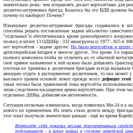
значительно реже, чем отправлять десант вертолётами для р
десантно-штурмовых бригад. Казалось бы это ВДВ должны бы
почему-то наоборот! Почему?
Изначально десантно-штурмовые бригады создавались в 
способны решать поставленные задачи абсолютно самостояте
"отдельных"и обеспечивалась кроме разнообразного вооружен
полки), в штате 13 ОДШБр - 332 авиагруппа (с 1977 - 825 и 39
нет вертолётов - задачи другие.
Не было вертолётов в штате
артиллерийская батарея и многое другое. Это кроме 3-х пара
полного комплекта чтобы не отличить их от обычной мотостр
своё прямое назначение к ней нужно было добавлять транспо
плотная их привязка к десантным бригадам всегда вызывала м
авиацию отдать в распоряжение десантников, то она может у
высокого уровня основой лежит прежде всего
дефицит этой
такая логика была правильной пока вертолёты использовали
лишь следствием насыщения армии вертолётами. При этом част
отдельных ДШБр, добавляя им автономности.
Ситуация несколько изменилась, когда появились Ми-24 и к за
нового их применения. Их опять стали делить между бригад
этот опыт получили значительно раньше - ещё во время Корейс
Вертолёт себя показал весьма перспективным средст
подскакивает - к концу войны в составе армейской ави