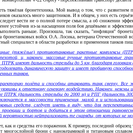
еть тяжёлая бронетехника. Мой вывод о том, что с развитием
нков оказалось много защитников. И в общем, у них есть серьёзн
ь следует вести не о полной потере смысла, а об снижении эфф
л менее устойчив из-за насыщения поля боя дешёвыми и эффекти
 выполнить раньше. Произошла, так сказать, "инфляция" броне
а бронетанковых войск О.А. Лосика, ветерана Отечественной во
тный специалист в области разработки и применения танков пиш
щные (тяжёлые) противотанковые ракетные комплексы (ПТРК
е пехотой, и, наконец, массовые ручные противотанковые
ы ПТРК имеют дальность стрельбы до 5 км, благодаря головка
реодолевать динамическую защиту и имеет пробивную способно
енных танков.
аекторию полёта и способны атаковать танк сверху. Все ж
уязвимы к ответному огневому воздействию. Наконец, неясны
 ПТРК (дальность стрельбы до 2000 м) и РПГ (дальность 300
заключается в массовости применения, малой в и использова
ковых средств, следует иметь в виду, что для перспективны
 проекции и бортов и добиться в этом отношении равновесн
кой вероятностью нейтрализовать те снаряды, от которых не 
, как и средства его поражения. К примеру, последний образец 
т многослойной брони с нанокерамикой и титановым сплавом