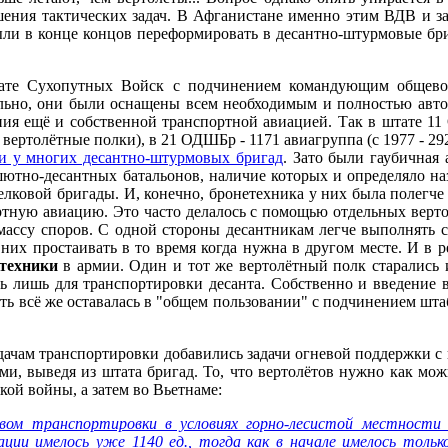
ешения тактических задач. В Афганистане именно этим ВДВ и з
ли в конце концов переформировать в десантно-штурмовые бр
штате Сухопутных Войск с подчинением командующим общево
льно, они были оснащены всем необходимым и полностью авто
ия ещё и собственной транспортной авиацией. Так в штате 11
8 вертолётные полки), в 21 ОДШБр - 1171 авиагруппа (с 1977 - 29
 и у многих десантно-штурмовых бригад
. Зато были гаубичная 
шютно-десантных батальонов, наличие которых и определяло наз
елковой бригады. И, конечно, бронетехника у них была полегче
ртную авиацию. Это часто делалось с помощью отдельных верто
ассу споров. С одной стороны десантникам легче выполнять сво
 них простаивать в то время когда нужна в другом месте. И в
 техники
в армии. Один и тот же вертолётный полк старались 
сь лишь для транспортировки десанта. Собственно и введение 
ь всё же оставалась в "общем пользовании" с подчинением штабу
дачам транспортировки добавились задачи огневой поддержки с в
ами, выведя из штата бригад. То, что вертолётов нужно как 
кой войны, а затем во Вьетнаме:
вом транспортировки в условиях горно-лесистой местности
ации имелось уже 1140 ед., тогда как в начале имелось толь