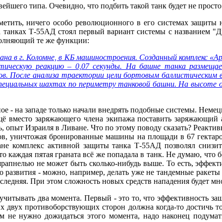
йшего типа. Очевидно, что подбить такой танк будет не просто
аметить, ничего особо революционного в его системах защиты н
на танках Т-55АД стоял первый вариант системы с названием "
олняющий те же функции:
на в г. Коломне, в КБ машиностроения. Созданный комплекс «А
ескую реакцию – 0,07 секунды. На башне танка размещаетс
ов. После анализа траектории цели бортовым баллистическим 
пециальных шахтах по периметру танковой башни. На высоте 
ое - на западе только начали внедрять подобные системы. Немец
ещё вместо заряжающего члена экипажа поставить заряжающий 
ь, опыт Израиля в Ливане. Что по этому поводу сказать? Реакти
тов, уничтожая бронированные машины на площади в 67 гектар
не комплекс активной защиты танка Т-55АД позволял снизит
 что каждая пятая граната всё же попадала в танк. Не думаю, ч
шрапнелью не может быть сколько-нибудь выше. То есть, эффект
развития - можно, например, делать уже не тандемные ракеты (и
оследняя. При этом сложность новых средств нападения будет мно
читывать два момента. Первый - это то, что эффективность за
их двух противоборствующих сторон должна когда-то достичь т
ам не нужно дожидаться этого момента, надо наконец подумат