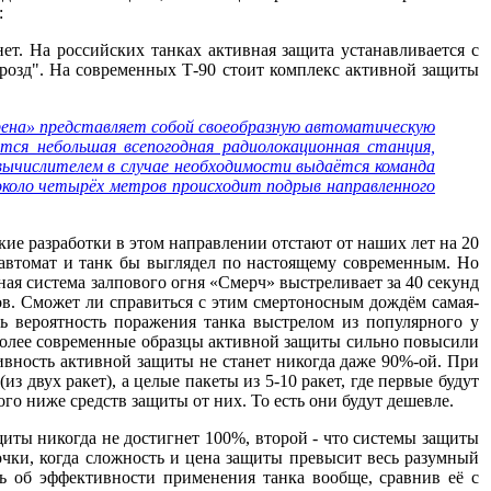
:
ет. На российских танках активная защита устанавливается с
Дрозд". На современных Т-90 стоит комплекс активной защиты
рена» представляет собой своеобразную автоматическую
я небольшая всепогодная радиолокационная станция,
вычислителем в случае необходимости выдаётся команда
около четырёх метров происходит подрыв направленного
кие разработки в этом направлении отстают от наших лет на 20
автомат и танк бы выглядел по настоящему современным. Но
вная система залпового огня «Смерч» выстреливает за 40 секунд
ов. Сможет ли справиться с этим смертоносным дождём самая-
ь вероятность поражения танка выстрелом из популярного у
то более современные образцы активной защиты сильно повысили
ивность активной защиты не станет никогда даже 90%-ой. При
з двух ракет), а целые пакеты из 5-10 ракет, где первые будут
го ниже средств защиты от них. То есть они будут дешевле.
щиты никогда не достигнет 100%, второй - что системы защиты
очки, когда сложность и цена защиты превысит весь разумный
ь об эффективности применения танка вообще, сравнив её с