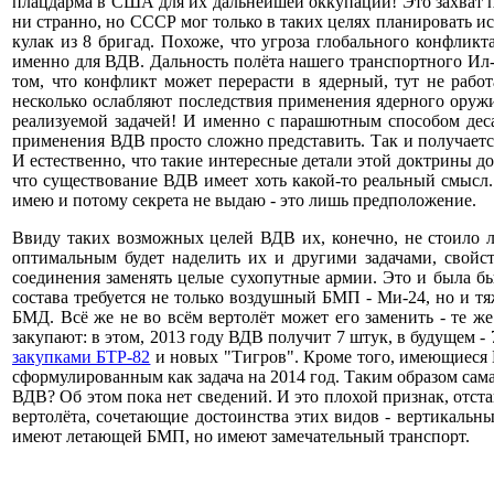
плацдарма в США для их дальнейшей оккупации! Это захват п
ни странно, но СССР мог только в таких целях планировать и
кулак из 8 бригад. Похоже, что угроза глобального конфликт
именно для ВДВ. Дальность полёта нашего транспортного Ил-
том, что конфликт может перерасти в ядерный, тут не раб
несколько ослабляют последствия применения ядерного оружи
реализуемой задачей! И именно с парашютным способом деса
применения ВДВ просто сложно представить. Так и получаетс
И естественно, что такие интересные детали этой доктрины д
что существование ВДВ имеет хоть какой-то реальный смысл.
имею и потому секрета не выдаю - это лишь предположение.
Ввиду таких возможных целей ВДВ их, конечно, не стоило 
оптимальным будет наделить их и другими задачами, свой
соединения заменять целые сухопутные армии. Это и была б
состава требуется не только воздушный БМП - Ми-24, но и тя
БМД. Всё же не во всём вертолёт может его заменить - те ж
закупают: в этом, 2013 году ВДВ получит 7 штук, в будущем -
закупками БТР-82
и новых "Тигров". Кроме того, имеющиеся
сформулированным как задача на 2014 год. Таким образом сам
ВДВ? Об этом пока нет сведений. И это плохой признак, отс
вертолёта, сочетающие достоинства этих видов - вертикальн
имеют летающей БМП, но имеют замечательный транспорт.