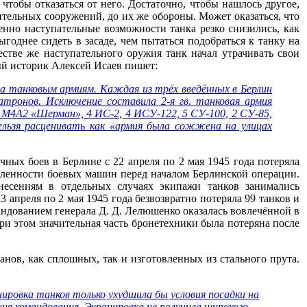
тобы отказаться от него. Достаточно, чтобы нашлось другое,
ительных сооружений, до их же обороны. Может оказаться, что
менно наступательные возможности танка резко снизились, как
ыгоднее сидеть в засаде, чем пытаться подобраться к танку на
стве же наступательного оружия танк начал утрачивать свои
ый историк Алексей Исаев пишет:
а танковым армиям. Каждая из трёх введённых в Берлин
тронов. Исключение составила 2-я гв. танковая армия
1 М4А2 «Шерман», 4 ИС-2, 4 ИСУ-122, 5 СУ-100, 2 СУ-85,
ельзя расценивать как «армия была сожжена на улицах
ных боев в Берлине с 22 апреля по 2 мая 1945 года потеряла
исленности боевых машин перед началом Берлинской операции.
онесениям в отдельных случаях экипажи танков занимались
 апреля по 2 мая 1945 года безвозвратно потеряла 99 танков и
андованием генерала Д. Д. Лелюшенко оказалась вовлечённой в
ри этом значительная часть бронетехники была потеряна после
ов, как сплошных, так и изготовленных из стального прута.
ировка танков только ухудшила бы условия посадки на
ия командования. Экранировка не получила широкого