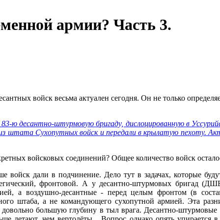
еменной армии? Часть 3.
антных войск весьма актуален сегодня. Он не только определяе
3-ю десантно-штурмовую бригаду, дислоцированную в Уссурийс
 из штата Сухопутных войск и передали в крылатую пехоту. А
нкретных войсковых соединений? Общее количество войск остал
е войск дали в подчинение. Дело тут в задачах, которые буду
егический, фронтовой. А у десантно-штурмовых бригад (ДШБр
ией, а воздушно-десантные - перед целым фронтом (в соста
ного штаба, а не командующего сухопутной армией. Эта разни
 довольно большую глубину в тыл врага. Десантно-штурмовые 
ше летают, чем вертолёты... Вопрос однако опять упирается 