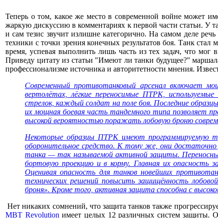
Теперь о том, какое же место в современной войне может им
жаркую дискуссию в комментариях к первой части статьи. У та
и сам тезис звучит излишне категорично. На самом деле реч
техники с точки зрения конечных результатов боя. Танк ста
время, успевая выполнить лишь часть из тех задач, что мог
Приведу цитату из статьи "Имеют ли танки будущее?" маршал
профессионализме источника и авторитетности мнения. Извес
Современный противотанковый арсенал включает мо
вертолётах, лёгкие переносимые ПТРК, используемы
стрелок, каждый солдат на поле боя. Последние образц
их мощная боевая часть тандемного типа позволяет п
высокой вероятностью поражать лобовую броню соврем
Некоторые образцы ПТРК имеют программируемую тр
оборонительное средство. К тому же, они достаточно 
танка — так называемой активной защиты. Переносные
бортовую проекцию и в корму. Главная их опасность 
Оценивая опасность для танков новейших противотан
технических решений повысить защищённость лобовой
броня». Кроме того, активная защита способна с высо
Нет никаких сомнений, что защита танков также прогрессирует
MBT Revolution
имеет целых 12 различных систем защиты. О