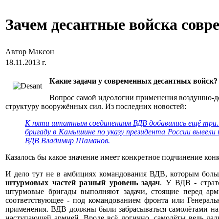
Зачем десантные войска совр
Автор Максон
18.11.2013 г.
Какие задачи у современных десантных войск?
Вопрос самой идеологии применения воздушно-дес
структуру вооружённых сил. Из последних новостей:
К пяти штатным соединениям ВДВ добавились ещё три. 8
бригаду в Камышине по указу президента России вывели
ВДВ Владимир Шаманов.
Казалось бы какое значение имеет конкретное подчинение ко
И дело тут не в амбициях командования ВДВ, которым больш
штурмовых частей разный уровень задач
. У ВДВ - страт
штурмовые бригады выполняют задачи, стоящие перед арм
соответствующее - под командованием фронта или Генераль
применения. ВДВ должны были забрасываться самолётами на
наступающей армией. Вроде всё логично, самолёты ведь даль