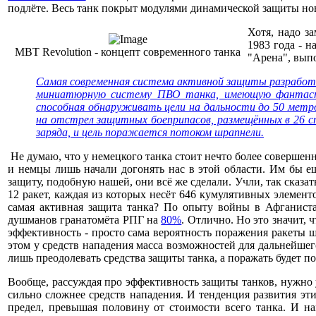
подлёте. Весь танк покрыт модулями динамической защиты нове
Хотя, надо з
1983 года - 
MBT Revolution - концепт современного танка
"Арена", вып
Самая современная система активной защиты разработа
миниатюрную систему ПВО танка, имеющую фантастич
способная обнаруживать цели на дальности до 50 метр
на отстрел защитных боеприпасов, размещённых в 26 с
заряда, и цель поражается потоком шрапнели.
Не думаю, что у немецкого танка стоит нечто более совершенн
и немцы лишь начали догонять нас в этой области. Им бы 
защиту, подобную нашей, они всё же сделали. Учли, так сказат
12 ракет, каждая из которых несёт 646 кумулятивных элемен
самая активная защита танка? По опыту войны в Афганиста
душманов гранатомёта РПГ на
80%
. Отлично. Но это значит,
эффективность - просто сама вероятность поражения ракеты 
этом у средств нападения масса возможностей для дальнейшего 
лишь преодолевать средства защиты танка, а поражать будет п
Вообще, рассуждая про эффективность защиты танков, нужно у
сильно сложнее средств нападения. И тенденция развития эт
предел, превышая половину от стоимости всего танка. И н