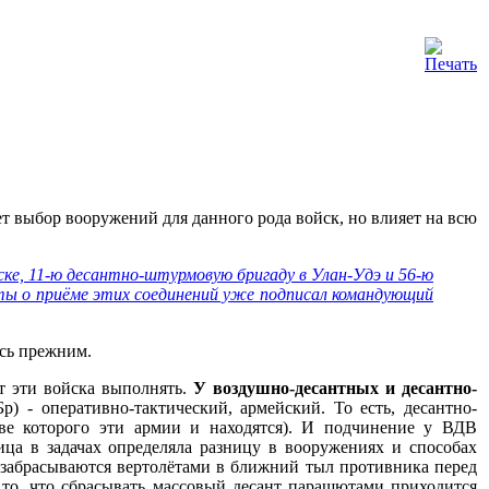
т выбор вооружений для данного рода войск, но влияет на всю
ке, 11-ю десантно-штурмовую бригаду в Улан-Удэ и 56-ю
кты о приёме этих соединений уже подписал командующий
ось прежним.
т эти войска выполнять.
У воздушно-десантных и десантно-
) - оперативно-тактический, армейский. То есть, десантно-
ве которого эти армии и находятся). И подчинение у ВДВ
ца в задачах определяла разницу в вооружениях и способах
забрасываются вертолётами в ближний тыл противника перед
в то, что сбрасывать массовый десант парашютами приходится