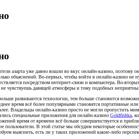
но
но
ели азарта уже давно вошли во вкус онлайн-казино, поэтому он
лько объяснений. Во-первых, чтобы войти в онлайн-казино не ну
ствляется посредством интернет-связи и компьютера. Во-вторых, 
а не чувствуешь давящей атмосферы и тому подобных неприятных
больше развиваются технологии, тем больше становится возможн
еднее время всё более популярными становятся портативные ил
далее. Владельцы онлайн-казино просто не могли пропустить ми
ились специальные приложения для онлайн-казино
Goldfishka
, к
ожений время от времени всё больше совершенствуется и прибли
ие пользователи. В этой статье мы обсудим некоторые особенно
обуем выяснить, есть ли у таких приложений какие-либо перспе