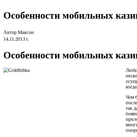
Особенности мобильных кази
Автор Максон
14.11.2013 г.
Особенности мобильных кази
Любит
неско
осуще
когд
Чем 
посл
так 
появ
прил
мног
попр