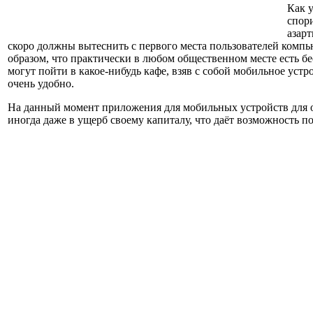
Как 
спор
азар
скоро должны вытеснить с первого места пользователей компь
образом, что практически в любом общественном месте есть б
могут пойти в какое-нибудь кафе, взяв с собой мобильное устр
очень удобно.
На данный момент приложения для мобильных устройств для он
иногда даже в ущерб своему капиталу, что даёт возможность п