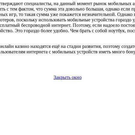
утверждают специалисты, на данный момент рынок мобильных аза
ить с тем фактом, что сумма эта довольно большая, однако есл
тных игр, то такая сумма уже покажется незначительной. Однако
ютеров, поскольку использовать мобильные устройства гораздо 
есплатный беспроводной интернет. Поэтому, если надоело посто
ойство. Это гораздо более удобно. Чем брать с собой ноутбук, п
лайн казино находятся ещё на стадии развития, поэтому создат
ользователям интернета с мобильных устройств иметь много бон
Закрыть окно