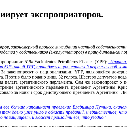
иирует экспроприаторов.
оров
, закономерный процесс ликвидации частной собственности
водства у собственников (эксплуататоров) в принудительном по
роприации 51% Yacimientos Petroliferos Fiscales (YPF):
"Палата 
и 51% акций YPF, принадлежащих испанской нефтегазовой компан
За законопроект о национализации YPF, являющейся дочерне
а. Против было подано лишь 32 голоса. Шестеро депутатов воз
палата аргентинского парламента. Сам же законопроект о пер
трение аргентинского парламента президент Аргентины Кри
осовало за новый срок действующего президента Аргентины. Либ
все больше напоминает правление Владимира Путина, сначала
а там давно уже ушло в область преданий, и единственное, что
чего не защищает, и может произойти все, что угодно."
на то, что закон принимал парламент с соблюдением всех норм з