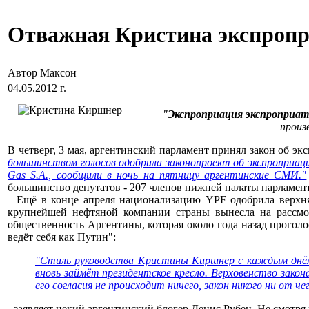
Отважная Кристина экспропр
Автор Максон
04.05.2012 г.
"
Экспроприация экспроприат
произ
В четверг, 3 мая, аргентинский парламент принял закон об эксп
большинством голосов одобрила законопроект об экспроприаци
Gas S.A., сообщили в ночь на пятницу аргентинские СМИ."
большинство депутатов - 207 членов нижней палаты парламент
Ещё в конце апреля национализацию YPF одобрила верхняя 
крупнейшей нефтяной компании страны вынесла на рассмо
общественность Аргентины, которая около года назад прогол
ведёт себя как Путин":
"Стиль руководства Кристины Киршнер с каждым днём 
вновь займёт президентское кресло. Верховенство закон
его согласия не происходит ничего, закон никого ни от 
- заявляет некий аргентинский блогер Денис Рубен. Не смотря 