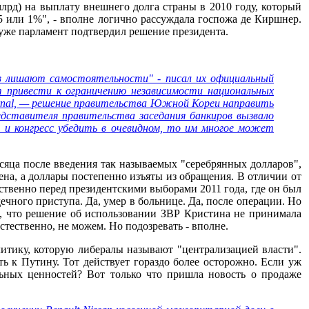
лрд) на выплату внешнего долга страны в 2010 году, который
,5 или 1%", - вполне логично рассуждала госпожа де Киршнер.
е уже парламент подтвердил решение президента.
ов лишают самостоятельности" - писал их официальный
ет привести к ограничению независимости национальных
ournal, — решение правительства Южной Кореи направить
едставителя правительства заседания банкиров вызвало
 и конгресс убедить в очевидном, то им многое может
сяца после введения так называемых "серебрянных долларов",
на, а доллары постепенно изъяты из обращения. В отличии от
твенно перед президентскими выборами 2011 года, где он был
ечного приступа. Да, умер в больнице. Да, после операции. Но
о, что решение об использовании ЗВР Кристина не принимала
стественно, не можем. Но подозревать - вполне.
литику, которую либералы называют "централизацией власти".
ь к Путину. Тот действует гораздо более осторожно. Если уж
ьных ценностей? Вот только что пришла новость о продаже