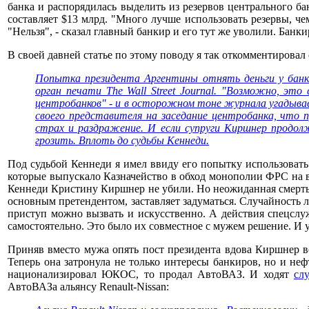
банка и распорядилась выделить из резервов центрального б
составляет $13 млрд. "Много лучше использовать резервы, че
"Нельзя", - сказал главный банкир и его тут же уволили. Банк
В своей давней статье по этому поводу я так откомментировал
Попытка президента Аргентины отнять деньги у банки
орган печати The Wall Street Journal. "Возможно, эт
центробанков" - и в осторожном тоне журнала угадывае
своего представителя на заседание центробанка, что 
страх и раздражение. И если супруги Киршнер продол
грозить. Вплоть до судьбы Кеннеди.
Под судьбой Кеннеди я имел ввиду его попытку использовать
которые выпускало Казначейство в обход монополии ФРС на в
Кеннеди Кристину Киршнер не убили. Но неожиданная смерт
основным претендентом, заставляет задуматься. Случайность л
приступ можно вызвать и искусственно. А действия спецслу
самостоятельно. Это было их совместное с мужем решение. И у
Приняв вместо мужа опять пост президента вдова Киршнер во
Теперь она затронула не только интересы банкиров, но и не
национализировал ЮКОС, то продал АвтоВАЗ. И ходят
сл
АвтоВАЗа альянсу Renault-Nissan: