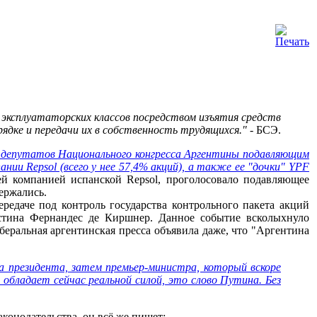
 эксплуататорских классов посредством изъятия средств
рядке и передачи их в собственность трудящихся."
- БСЭ.
депутатов Национального конгресса Аргентины подавляющим
ии Repsol (всего у нее 57,4% акций), а также ее "дочки" YPF
й компанией испанской Repsol, проголосовало подавляющее
держались.
едаче под контроль государства контрольного пакета акций
стина Фернандес де Киршнер. Данное событие всколыхнуло
еральная аргентинская пресса объявила даже, что "Аргентина
 президента, затем премьер-министра, который вскоре
 обладает сейчас реальной силой, это слово Путина. Без
аконодательства, он всё же пишет: