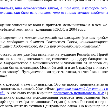
явила, что верховенство закона, в том виде, в котором оно
ласть, она дала ясно понять, что все наши земные владения 
владения зависели от воли и прихотей меньшинства? А в чём же
е нефтяной компании - компании ЮКОС в 2004 году:
новременно с появлением российских олигархов (все они пре
йшие предприятия бывшего Советского Союза, национализиро
Михаила Ходорковского, до сих пор отбывающего наказание."
ротство, затем уже был выкуплен на аукционе Роснефтью. Причё
ожно, конечно, поставить под сомнение процедуру банкротств
 Ходорковского в мошенничестве и уклонении от налогов оцен
али бы на апелляцию. Могли бы дойти и до Страсбурга, никто с
е по закону". Чуть ущемили интерес частника, значит "закон пос
наче.
к которой я уже признавался. Это не просто привлекательная
ма влиятельных людей. Уже сейчас
"решение властей Аргентины в
й".
А что было когда Киршнер
попыталась использовать ЗВР
Це
ременную практику использования резервов центральными бан
рён для всех "развивающихся" стран (включая Россию) и стран т
т быть изъят из активов Центрального банка. Но Киршнер не 