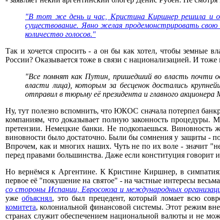
"В тот же день и час, Кристина Киршнер решила и объ
существование. Явно желая продемонстрировать свою в
количество голосов."
Так и хочется спросить - а он бы как хотел, чтобы земные 
России? Оказывается тоже в связи с национализацией. И тож
"Все помнят как Путин, пришедший во власть почти од
власти лица), которым за бесценок достались крупне
отправил в тюрьму её президента и главного акционера 
Ну, тут полезно вспомнить, что ЮКОС сначала потерпел банк
компаниям, что доказывает полную законность процедуры. М
претензии. Немецкие банки. Не подкопаешься. Виновность же
виновности было достаточно. Были бы сомнения у защиты - под
Впрочем, как и многих наших. Чуть не по их воле - значит "н
перед правами большинства. Даже если конституция говорит и
Но вернёмся к Аргентине. К Кристине Киршнер, в симпатиях 
первое её "покушение на святое" - на частные интересы весь
со стороны Испании, Евросоюза и международных организаци
уже
объяснял
, это был прецедент, который ломает всю сов
комитета
, колониальной финансовой системы. Этот режим внед
странах служит обеспечением национальной валюты и не може