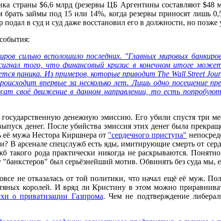
анка страны $6,6 млрд (резервы ЦБ Аргентины составляют $48 м
м брать займы под 15 или 14%, когда резервы приносят лишь 0
ир подал в суд и суд даже восстановил его в должности, но позж
 события:
ров сильно всполошило последних. "Главных мировых банкир
о сигнал того, что финансовый кризис в конечном итоге мож
тся паника. Из примеров, которые приводит The Wall Street J
происходит впервые за несколько лет. Лишь одно посещение пр
жат своё движение в данном направлении, то есть попробуют
 государственную денежную эмиссию. Его убили спустя три ме
ыпуск денег. После убийства эмиссия этих денег была прекраще
ь её мужа Нестора Киршнера от
"сердечного приступа"
непосредс
и? В арсенале спецслужб есть яды, имитирующие смерть от серд
жб такого рода практически никогда не раскрываются. Понятн
 "банкстеров" был серьёзнейший мотив. Обвинять без суда мы, е
все не отказалась от той политики, что начал ещё её муж. По
фтяных королей. И вряд ли Кристину в этом можно приравниват
ухи о приватизации Газпрома
. Чем не подтверждение либерал