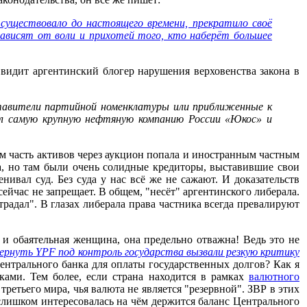
 существовало до настоящего времени, прекратило своё
зависят от воли и прихотей того, кто наберёт большее
 видит аргентинский блогер нарушения верховенства закона в
дставители партийной номенклатуры или приближенные к
вал самую крупную нефтяную компанию России «Юкос» и
м часть активов через аукцион попала и иностранным частным
а, но там были очень солидные кредиторы, выставившие свои
ивал суд. Без суда у нас всё же не сажают. И доказательств
ейчас не запрещает. В общем, "несёт" аргентинского либерала.
традал". В глазах либерала права частника всегда превалируют
 и обаятельная женщина, она предельно отважна! Ведь это не
ернуть YPF под контроль государства вызвали резкую критику
нтрального банка для оплаты государственных долгов? Как я
ками. Тем более, если страна находится в рамках
валютного
ретьего мира, чья валюта не является "резервной". ЗВР в этих
слишком интересовалась на чём держится баланс Центрального