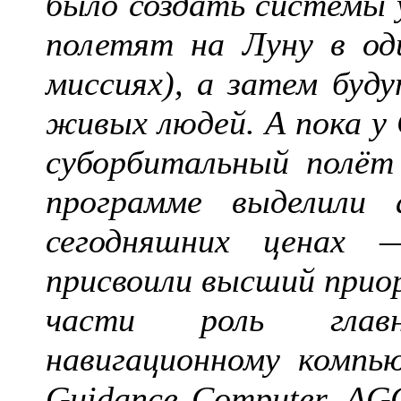
было создать системы 
полетят на Луну в оди
миссиях), а затем буд
живых людей. А пока 
суборбитальный полёт
программе выделили 
сегодняшних ценах 
присвоили высший прио
части роль главн
навигационному компью
Guidance Computer, AG