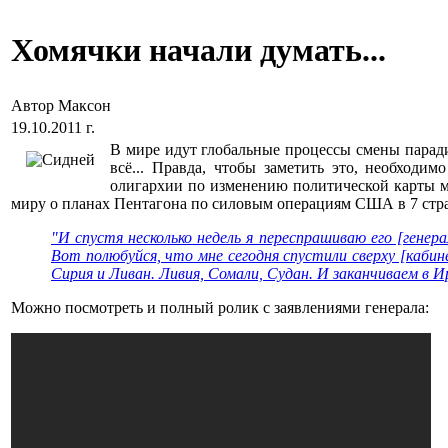
Хомячки начали думать...
Автор Максон
19.10.2011 г.
В мире идут глобальные процессы смены парадиг
всё... Правда, чтобы заметить это, необхо
олигархии по изменению политической карты м
миру о планах Пентагона по силовым операциям США в 7 стран
"И спустя несколько недель я переспрашиваю его [гене
Вот полюбуйся, что мне сегодня спустили сверху [каби
Сирия и Ливан. Ливия, Сомали, Судан. И заканчиваем в И
Можно посмотреть и полный ролик с заявлениями генерала: