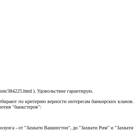
.com/384225.html ). Удовольствие гарантирую.
 отбирают по критерию верности интересам банкирских кланов.
ротив "банкстеров":
зунга - от "Захвати Вашингтон", до "Захвати Рим" и "Захвати