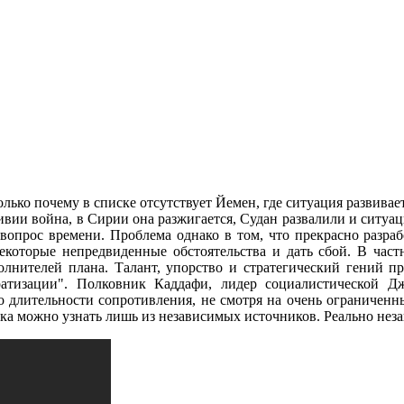
только почему в списке отсутствует Йемен, где ситуация развива
 Ливии война, в Сирии она разжигается, Судан развалили и ситуа
 вопрос времени. Проблема однако в том, что прекрасно раз
екоторые непредвиденные обстоятельства и дать сбой. В част
олнителей плана. Талант, упорство и стратегический гений пр
ратизации". Полковник Каддафи, лидер социалистической Д
о длительности сопротивления, не смотря на очень ограниченн
а можно узнать лишь из независимых источников. Реально неза