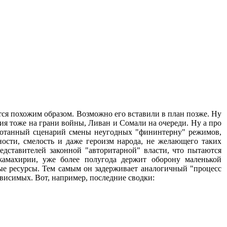
ется похожим образом. Возможно его вставили в план позже. Ну
ция тоже на грани войны, Ливан и Сомали на очереди. Ну а про
работанный сценарий смены неугодных "фининтерну" режимов,
ности, смелость и даже героизм народа, не желающего таких
едставителей законной "авторитарной" власти, что пытаются
жамахирии, уже более полугода держит оборону маленькой
ые ресурсы. Тем самым он задерживает аналогичный "процесс
висимых. Вот, например, последние сводки: