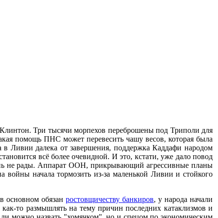
 Клинтон. Три тысячи морпехов переброшены под Триполи для
акая помощь ПНС может перевесить чашу весов, которая была
на в Ливии далека от завершения, поддержка Каддафи народом
ановится всё более очевидной. И это, кстати, уже дало повод
ень не рады. Аппарат ООН, прикрывающий агрессивные планы
 войны начала тормозить из-за маленькой Ливии и стойкого
 в основном обязан
ростовщичеству банкиров
, у народа начали
и как-то размышлять на тему причин последних катаклизмов и
 ли можно назвать "хомячком", но и спецом по экономическим