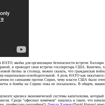
а НАТО, якобы для организации безопасности встречи Хиллари
раной, и проводит свои встречи госсекретарь США. Конечно, т
в новой битвы за столицу, можно сказать, что гражданская вой
тер национально-освободительной. А роль НАТО как оккупанта ст
ешения по санкциям против Сирии, чему власти США были оч
неты и бомбы на Сирию пока не посыпались. В общем, машина
езультате кризиса экономической системы капитализма, который
ансов. Среди "офисных хомячков" нашлись и такие, что начал
но, профессора географии(!)
Дэвида Харвея
(David Harvey) вряд