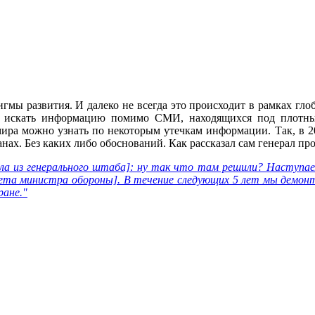
мы развития. И далеко не всегда это происходит в рамках глоб
димо искать информацию помимо СМИ, находящихся под плотн
ира можно узнать по некоторым утечкам информации. Так, в 
ах. Без каких либо обоснований. Как рассказал сам генерал про
рала из генерального штаба]: ну так что там решили? Наступ
нета министра обороны]. В течение следующих 5 лет мы демонт
ране."