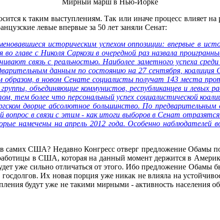
Мирный марш в Нью-Йорке
осится к таким выступлениям. Так или иначе процесс влияет на
анцузские левые впервые за 50 лет заняли Сенат:
еновавшиеся историческим успехом оппозиции: впервые в исто
во главе с Николя Саркози в очередной раз назвала проигранн
чивают связь с реальностью. Наиболее заметного успеха среди
дварительным данным по состоянию на 27 сентября, коалиция 
м образом, в новом Сенате социалисты получат 143 места прот
е группы, объединяющие коммунистов, республиканцев и левых р
том, тем более что персональный успех социалистической коали
ргском дворце абсолютное большинство. По предварительным о
 вопрос в связи с этим - как итоги выборов в Сенат отразятся
торые намечены на апрель 2012 года. Особенно наблюдателей в
я в самих США? Недавно Конгресс отверг предложение Обамы по
зработицы в США, которая на данный момент держится в Америк
будет уже сильно отличаться от этого. Ибо предложение Обамы б
 госдолгов. Их новая порция уже никак не влияла на устойчиво
упления будут уже не такими мирными - активность населения о