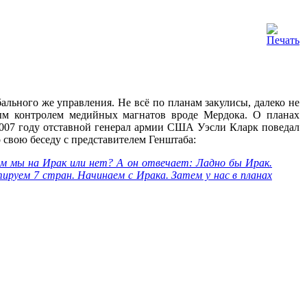
ального же управления. Не всё по планам закулисы, далеко не
ым контролем медийных магнатов вроде Мердока. О планах
2007 году отставной генерал армии США Уэсли Кларк поведал
 свою беседу с представителем Генштаба:
аем мы на Ирак или нет? А он отвечает: Ладно бы Ирак.
ируем 7 стран. Начинаем с Ирака. Затем у нас в планах