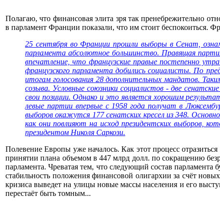
Полагаю, что финансовая элита зря так пренебрежительно отн
в парламент Франции показали, что им стоит беспокоиться. Фр
25 сентября во Франции прошли выборы в Сенат, ознам
парламента абсолютное большинство. Правящая партия 
впечатление, что французские правые постепенно утра
французского парламента добились социалисты. По пре
итогам голосования 28 дополнительных мандатов. Таки
созыва. Условные союзники социалистов - две сенатски
свои позиции. Однако и это является хорошим результа
левые партии впервые с 1958 года получат в Люксембу
выборов окажутся 177 сенатских кресел из 348. Основной
как они повлияют на исход президентских выборов, ко
президентом Николя Саркози.
Полевение Европы уже началось. Как этот процесс отразитьс
принятии плана объемом в 447 млрд долл. по сокращению бе
парламента. Чреватая тем, что следующий состав парламента 
стабильность положения финансовой олигархии за счёт новых
кризиса выведет на улицы новые массы населения и его выст
перестаёт быть томным...