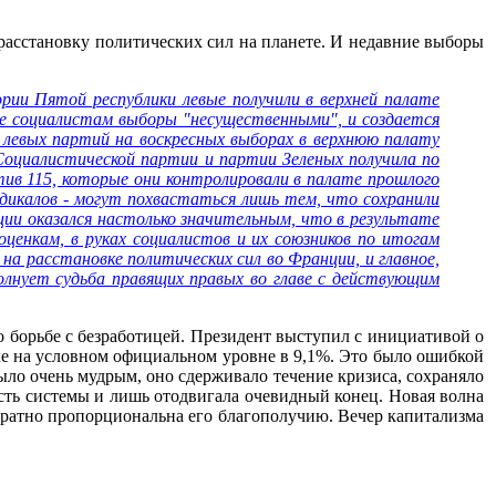
 расстановку политических сил на планете. И недавние выборы
рии Пятой республики левые получили в верхней палате
ые социалистам выборы "несущественными", и создается
 левых партий на воскресных выборах в верхнюю палату
Социалистической партии и партии Зеленых получила по
ив 115, которые они контролировали в палате прошлого
адикалов - могут похвастаться лишь тем, что сохранили
ции оказался настолько значительным, что в результате
ценкам, в руках социалистов и их союзников по итогам
 на расстановке политических сил во Франции, и главное,
олнует судьба правящих правых во главе с действующим
 борьбе с безработицей. Президент выступил с инициативой о
е на условном официальном уровне в 9,1%. Это было ошибкой
ыло очень мудрым, оно сдерживало течение кризиса, сохраняло
сть системы и лишь отодвигала очевидный конец. Новая волна
братно пропорциональна его благополучию. Вечер капитализма