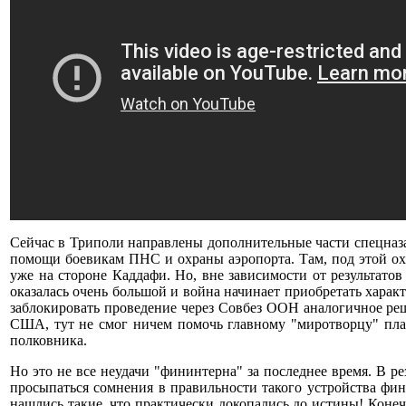
Сейчас в Триполи направлены дополнительные части спецназ
помощи боевикам ПНС и охраны аэропорта. Там, под этой ох
уже на стороне Каддафи. Но, вне зависимости от результато
оказалась очень большой и война начинает приобретать харак
заблокировать проведение через Совбез ООН аналогичное р
США, тут не смог ничем помочь главному "миротворцу" пла
полковника.
Но это не все неудачи "фининтерна" за последнее время. В р
просыпаться сомнения в правильности такого устройства фин
нашлись такие, что практически докопались до истины! Конеч