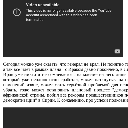
Сегодня можно уже сказать, что генерал не врал. Не понятно 
а так всё идёт в рамках плана - с Ираком давно покончено, в
Иран уже никто и не сомневается - нападение на него лишь
который уже неоднократно сработал, может наткнуться на н
изменений извне, может стать серьёзной проблемой для исп
убрать, тоже может остановить плановый процесс "демок
африканской страны, побил все рекорды предшественников п
демократизации" в Сирии. К сожалению, про успехи полковник