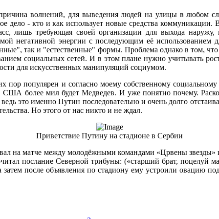
 причина волнений, для выведения людей на улицы в любом с
ое дело - кто и как использует новые средства коммуникации. 
сс, лишь требующая своей организации для выхода наружу, 
самой негативной энергии с последующим её использованием 
ные", так и "естественные" формы. Проблема однако в том, чт
анием социальных сетей. И в этом плане нужно учитывать рост
жности для искусственных манипуляций социумом.
 сих пор популярен и согласно моему собственному социальном
а, США более мил будет Медведев. И уже понятно почему. Раскол
 ведь это именно Путин последовательно и очень долго отстаива
льства. Но этого от нас никто и не ждал.
Приветствие Путину на стадионе в Сербии
ывал на матче между молодёжными командами «Црвены звезды» и
очитал послание Северной трибуны: («старший брат, поцелуй ма
, а затем после объявления по стадиону ему устроили овацию п