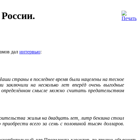
 России.
амов дал
интервью
:
Наши страны в последнее время были нацелены на тесное
и заключили на несколько лет вперёд очень выгодные
в определённом смысле можно считать предательством
роительства жилья на двадцать лет, литр бензина стоил
 приобрести всего за семь с половиной тысяч долларов.
оскорбительный для Президента характер, то трудно объяснить