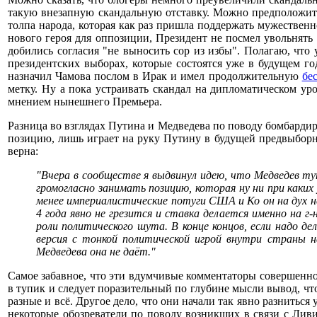
такую внезапную скандальную отставку. Можно предположить,
толпа народа, которая как раз пришла поддержать мужественно
нового героя для оппозиции, Президент не посмел увольнять
добились согласия "не выносить сор из избы". Полагаю, что
президентских выборах, которые состоятся уже в будущем г
назначил Чамова послом в Ирак и имел продолжительную
бе
метку. Ну а пока устраивать скандал на дипломатическом ур
мнением нынешнего Премьера.
Разница во взглядах Путина и Медведева по поводу бомбард
позицию, лишь играет на руку Путину в будущей предвыборн
верна:
"Вчера в сообществе я выдвинул идею, что Медведев ту
громогласно занимать позицию, которая ну ни при каки
менее империалистические потуги США и Ко он на дух н
4 года явно не грезится и ставка делается именно на 
роли политического шута. В конце концов, если надо д
версия с тонкой политической игрой внутри страны н
Медведева она не даёт."
Самое забавное, что эти вдумчивые комментаторы совершенно 
в тупик и следует поразительный по глубине мысли вывод, ч
разные и всё. Другое дело, что они начали так явно разнитьс
некоторые обозреватели по поводу возникших в связи с Лив