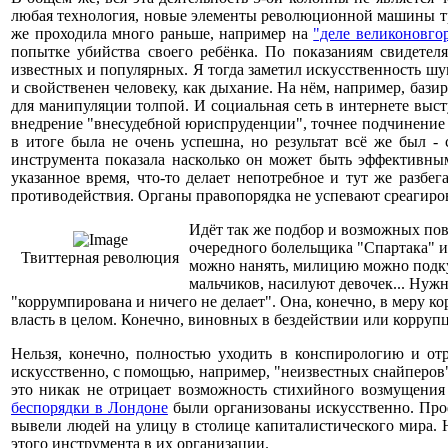
любая технология, новые элементы революционной машины треб
же проходила много раньше, например на
"деле великоновго
попытке убийства своего ребёнка. По показаниям свидетел
известных и популярных. Я тогда заметил искусственность ш
и свойственен человеку, как дыхание. На нём, например, бази
для манипуляции толпой. И социальная сеть в интернете выс
внедрение "внесудебной юриспруденции", точнее подчинение
в итоге была не очень успешна, но результат всё же был -
инструмента показала насколько он может быть эффективным
указанное время, что-то делает непотребное и тут же разб
противодействия. Органы правопорядка не успевают среагиров
Идёт так же подбор и возможных пов
очередного болельщика "Спартака" 
Твиттерная революция
можно нанять, милицию можно подкуп
мальчиков, насилуют девочек... Нуж
"коррумпирована и ничего не делает". Она, конечно, в меру 
власть в целом. Конечно, виновных в бездействии или корруп
Нельзя, конечно, полностью уходить в конспирологию и от
искусственно, с помощью, например, "неизвестных снайперов
это никак не отрицает возможность стихийного возмущения
беспорядки в Лондоне
были организованы искусственно. Профс
вывели людей на улицу в столице капиталистического мира. 
этого инструмента в их организации.