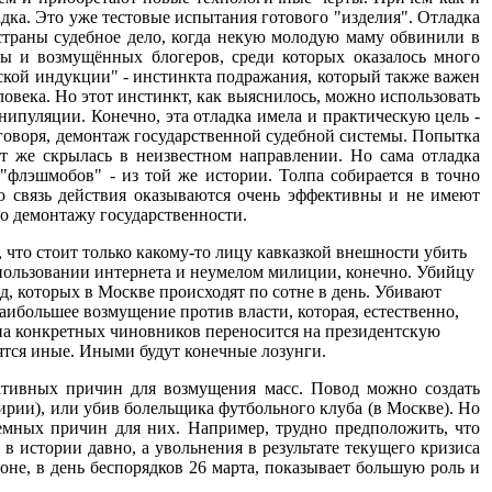
дка. Это уже тестовые испытания готового "изделия". Отладка
 страны судебное дело, когда некую молодую маму обвинили в
мы и возмущённых блогеров, среди которых оказалось много
ской индукции" - инстинкта подражания, который также важен
ловека. Но этот инстинкт, как выяснилось, можно использовать
ипуляции. Конечно, эта отладка имела и практическую цель -
оворя, демонтаж государственной судебной системы. Попытка
ут же скрылась в неизвестном направлении. Но сама отладка
"флэшмобов" - из той же истории. Толпа собирается в точно
ую связь действия оказываются очень эффективны и не имеют
по демонтажу государственности.
что стоит только какому-то лицу кавказкой внешности убить
пользовании интернета и неумелом милиции, конечно. Убийцу
 которых в Москве происходят по сотне в день. Убивают
ибольшее возмущение против власти, которая, естественно,
ина конкретных чиновников переносится на президентскую
ятся иные. Иными будут конечные лозунги.
ективных причин для возмущения масс. Повод можно создать
рии), или убив болельщика футбольного клуба (в Москве). Но
емных причин для них. Например, трудно предположить, что
 истории давно, а увольнения в результате текущего кризиса
не, в день беспорядков 26 марта, показывает большую роль и