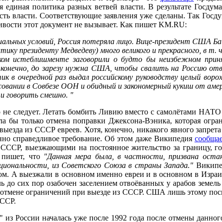
ется единая политика разных ветвей власти. В результате Гос
ть власти. Соответствующие заявления уже сделаны. Так Госд
ливости этот документ не вызывает. Как пишет KM.RU:
иальных условий, Россия потеряла лицо. Вице-президент США Бай
ику президенту Медведеву) много великого и прекрасного, в т. 
м истеблишменте заговорили о будто бы неизбежном приня
 конечно, до зарезу нужна США, чтобы свалить на Россию отв
к в очередной раз выдал российскому руководству целый ворох 
совании в Совбезе ООН и обидный и закономерный кукиш от амер
и говорить смешно. "
 не следует. Летать бомбить Ливию вместо с самолётами НАТО
ла бы только отмена поправки Джексона-Вэника, которая ог
ыезда из СССР евреев. Хотя, конечно, никакого явного запрет
нно справедливое требование. Об этом даже Википедия
сообщае
СССР, выезжающими на постоянное жительство за границу, го
 пишет, что
"Данная мера была, в частности, призвана ост
циональности, из Советского Союза в страны Запада."
Википед
ом. А выезжали в основном именно евреи и в основном в Израил
ь до сих пор озабочен заселением отвоёванных у арабов земел
 отмене ограничений при выезде из СССР. США лишь этому поспо
СССР.
в" из России началась уже после 1992 года после отмены данног