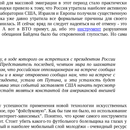
й для массовой эмиграции в этот период стало практически
науки привело к тому, что Россия утратила наиболее активную
ак лаборатории США, Израиля и Европы получили существенную
вка уже давно утратила все формальные причины для своего
илась. И сейчас вряд ли следует надеяться на её отмену - это
. А вот в ВТО примут, да, ибо это
инструмент
разрушения
в обещания Байдена было бы откровенной глупостью. Но сама
 в ходе которого он встретился с президентом России
 Представитель последней, чемпион мира по шахматам
том, что российским оппозиционерам на встрече сообщил
ы и в конце откровенно сообщил нам, что на встрече с
резидента, устала от Путина, и эта усталость будет
намика этих событий заставляет США начать пересмотр
стаёт являться константой для американской внешней
иду успешности применения новой технологии искусственных
ое, про "фэйсбуковую". Как бы там ни было, но использование
интернет-зависимых". Понятно, что кроме самого инструмента
. Стоит убить какого-то футбольного болельщика на глазах у
ивный и наиболее мобильный слой молодёжи - очевидный ресурс