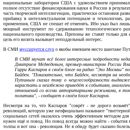
национальные лаборатории США с удовольствием принимали 
полное отсутствие финансирования науки в России в результа
часть творческой интеллигенции, практически остановив раз
прибавку в интеллектуальном потенциале и технологиях, р
применения, США не спешат её отменять. Ибо указ был лишь по
мощный инструмент по сдерживанию технологического раз
национального производства. Препоны же ставят только для
цель его визита вызывает неподдельный интерес.
В СМИ
муссируется слух
о якобы имевшем место шантаже Пут
В СМИ звучат всё более интересные подробности неда
Дмитрием Медведевым, премьер-министром России Вла
Гарри Каспаров в своём блоге на радио "Эхо Москвы" п
Байден. "Показательно, что Байден, несмотря на необ
Путиным сказал тому о нецелесообразности выдвижен
нарастать и неизбежно приведёт к событиям, аналоги
отношений со всеми авторитарными режимами, в том 
политики", - сообщает в своём блоге Каспаров.
Несмотря на то, что Каспаров "соврёт - не дорого возьмё
революций, которую уже неофициально называют "твиттерной".
социальных сетей оказалось очень эффективным методом для 
нужен ещё и повод. Но повод всегда можно найти - события 
толпы и вот она - революция. Не в обиду будет сказано боле