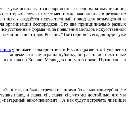
лучае уже используются современные средства коммуникации.
В некоторых случаях имеет место уже накопленная в результате
в иных - создаётся искусственный повод для возмущения и
для организации беспорядков. Это два принципиально разных
о искусственные формы из-за появления методов искусственной
 такой опасности для России. "Твиттерной" сегодня будет уже
у
опросу
не имеет альтернативы в России (разве что Лукашенко
 в тандеме - это не игра на публику, он расставил некоторые
л их права на Косово. Медведев поступил иначе. Путин сделал
 «Зенита», он был встречен овациями болельщиков-сербов. Не
тушку нашу, и скажи ей, скажи ей, что мы достойные, что мы
од «петардный аккомпанемент». А как будут встречать ливийцы