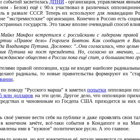
и событий засветилась
ДПНИ
- организация, управляемая явным
ним - Белов) ещё с 90-х участвовал в различных оппозиционн
ь в развале СССР. Теперь их используют для ликвидации Рос
ие "экстремистские" организации. Конечно в России есть соц
транных государств. Это также вполне очевидный способ влия
 Майкл Макфол встретился с российскими с лидерами правой
ртии «Правое дело» Георгием Бовтом. Как сообщает в Ва
а Владимира Путина. Дословно: "..Они согласились, что цель
я Путина на пост президента. Но, согласно их мнению, ..
 гражданское общество в России пока ещё спит, а большинств
ителями правой оппозиции, куда не входят наиболее радикальн
делают радикалы, то новые правительства формируют их "ст
вании
.
у по поводу "Русского марша" я заметил
попытки
оппозиции пол
5 млн долларов
на эти цели. Другое дело, что оппозиции прихо
 средствах и чиновникам из Госдепа США приходится за них 
 своё умение вести себя на публике и даже проявлять свои т
 конечном зачёте, всё-таки события в Кондапоге и на Ма
влены ими в "нужное" политическое русло. А это главное.
 чем-то новым, но вот конкретные её детали меняются со врем