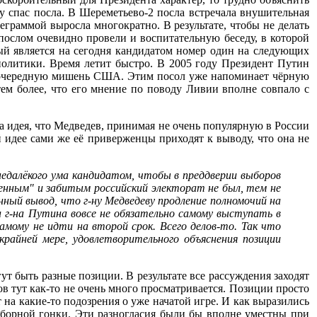
у спас посла. В Шереметьево-2 посла встречала внушительная
леграммой выросла многократно. В результате, чтобы не делать
послом очевидно провели и воспитательную беседу, в которой
рый является на сегодня кандидатом номер один на следующих
политики. Время летит быстро. В 2005 году Президент Путин
- очередную мишень США. Этим посол уже напоминает чёрную
тем более, что его мнение по поводу Ливии вполне совпало с
а идея, что Медведев, принимая не очень популярную в России
 идее сами же её приверженцы приходят к выводу, что она не
недалёкого ума кандидатом, чтобы в преддверии выборов
ленным" и забитым российский электорат не был, тем не
ный вывод, что г-ну Медведеву продление полномочий на
а г-на Путина вовсе не обязательно самому выступать в
амому не идти на второй срок. Всего делов-то. Так что
райней мере, удовлетворительного объяснения позиции
т быть разные позиции. В результате все рассуждения заходят
ов тут как-то не очень много просматривается. Позиции просто
 на какие-то подозрения о уже начатой игре. И как выразились
орной гонки. Эти разногласия были бы вполне уместны при