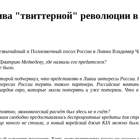
ива "твиттерной" революции в
езвычайный и Полномочный посол России в Ливии Владимир Ч
митрию Медведеву, где назвали его предателем?
е было.
оторой подчеркнул, что представляю в Ливии интересы России. 
тересах России терять такого партнера. Российские компани
иардов евро, которые могли потерять и уже потеряли. Что 
оятно, экономический расчёт был здесь не в счёт?
анам свободно предоставлялись беспроцентные кредиты для ст
ще ничего не стоила, а новый корейский джип KIA можно было
й характер послания. Хотя, если телеграмма посла не носила 