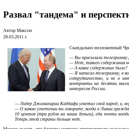
Развал "тандема" и перспект
Автор Максон
28.03.2011 г.
Скандально низложенный Чр
— Вы присылали телеграмму Д
— Нет, такого содержания н
— А какое содержание было?
— Я написал телеграмму, в к
сотрудничество, и не в ин
контракты на десятки милл
интересов России.
— Лидер Джамахирии Каддафи угнетал свой народ, и, вер
— О каком угнетении вы говорите, когда в Ливии гражд
10 центов (три рубля на наши деньги), еда почти вооб
Теперь этой страны больше нет.
Можно сказать, что блогеры немного преувеличили скандальны