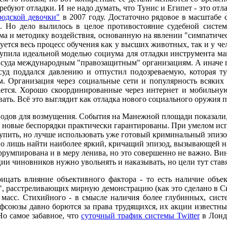
уют отладки. И не надо думать, что Тунис и Египет - это отла
родской девочки"
в 2007 году. Достаточно рядовое в масштабе
я. Но дело вылилось в целое противостояние судебной систе
ума и методику воздействия, основанную на явлении "симпатиче
руется весь процесс обучения как у высших животных, так и у че
тупила идеальной моделью социума для отладки инструмента ман
 суда международным "правозащитным" организациям. А иначе г
 суд поддался давлению и отпустил подозреваемую, которая т
. Организация через социальные сети и популярность всяких 
егается. Хорошо скоординированные через интернет и мобильн
ать. Всё это выглядит как отладка нового социального оружия 
одов для возмущения. События на Манежной площади показали, 
и новые беспорядки практически гарантированы. При умелом ис
ить, но лучше использовать уже готовый криминальный эпизод,
но лишь найти наиболее яркий, кричащий эпизод, вызывающей на
коррумпирована и в меру ленива, но это совершенно не важно. В
ции чиновников нужно увольнять и наказывать, но цели тут став
рицать влияние объективного фактора - то есть наличие объ
", расстреливающих мирную демонстрацию (как это сделано в Си
 масс. Стихийного - в смысле наличия более глубинных, сист
оюзы давно борются за права трудящихся, их акции известны в
Но самое забавное, что
суточный трафик системы Twitter
в Лондо