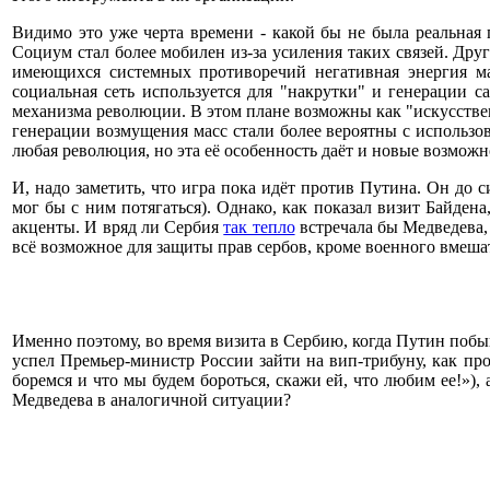
Видимо это уже черта времени - какой бы не была реальная
Социум стал более мобилен из-за усиления таких связей. Друг
имеющихся системных противоречий негативная энергия ма
социальная сеть используется для "накрутки" и генерации 
механизма революции. В этом плане возможны как "искусствен
генерации возмущения масс стали более вероятны с использов
любая революция, но эта её особенность даёт и новые возмо
И, надо заметить, что игра пока идёт против Путина. Он до
мог бы с ним потягаться). Однако, как показал визит Байден
акценты. И вряд ли Сербия
так тепло
встречала бы Медведева,
всё возможное для защиты прав сербов, кроме военного вмешате
Именно поэтому, во время визита в Сербию, когда Путин поб
успел Премьер-министр России зайти на вип-трибуну, как пр
боремся и что мы будем бороться, скажи ей, что любим ее!»)
Медведева в аналогичной ситуации?