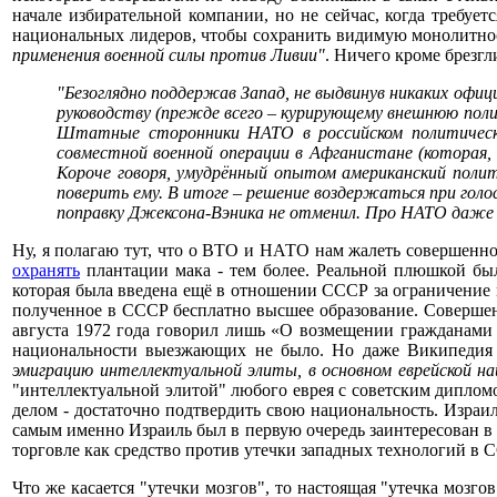
начале избирательной компании, но не сейчас, когда требу
национальных лидеров, чтобы сохранить видимую монолитнос
применения военной силы против Ливии"
. Ничего кроме брезг
"Безоглядно поддержав Запад, не выдвинув никаких офиц
руководству (прежде всего – курирующему внешнюю полит
Штатные сторонники НАТО в российском политическо
совместной военной операции в Афганистане (которая,
Короче говоря, умудрённый опытом американский полити
поверить ему. В итоге – решение воздержаться при голо
поправку Джексона-Вэника не отменил. Про НАТО даже 
Ну, я полагаю тут, что о ВТО и НАТО нам жалеть совершенно
охранять
плантации мака - тем более. Реальной плюшкой бы
которая была введена ещё в отношении СССР за ограничение в
полученное в СССР бесплатно высшее образование. Соверше
августа 1972 года говорил лишь «О возмещении гражданами 
национальности выезжающих не было. Но даже Википедия
эмиграцию интеллектуальной элиты, в основном еврейской на
"интеллектуальной элитой" любого еврея с советским диплом
делом - достаточно подтвердить свою национальность. Израил
самым именно Израиль был в первую очередь заинтересован в
торговле как средство против утечки западных технологий в 
Что же касается "утечки мозгов", то настоящая "утечка мозго