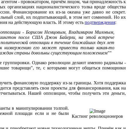
 агентом - провокатором, причём лицом, чья принадлежность к
ых организациях националистического толка вроде общества
сии. Финансирование их из-за океана уже давно не секрет.
иальный слой, их подпитывающий, в этом нет сомнений. Но их
ния на действующую власть. И этому есть
подтверждения
:
 оппозиции - Борисом Немцовым, Владимиром Миловым,
шингтон посол США Джон Байерли, на этой встрече
ю политической оппозиции в течение ближайших двух лет
.к низвержению его может привести только какая-то
о граждан страны довольны существующим положением""
ые группировки. Однако революции делают именно радикалы -
аршие товарищи", те, с которыми могут общаться помощники
учить финансовую поддержку из-за границы. Хотя поддержка
дится представлять свои проекты для финансирования, как на
отчитываться. Нашей оппозиции, чтобы получить эти деньги,
аланты в манипулировании толпой.
нежной площади если и не были
Кастинг революционеров
енем и приобретают новые технологичные черты. Причём как и