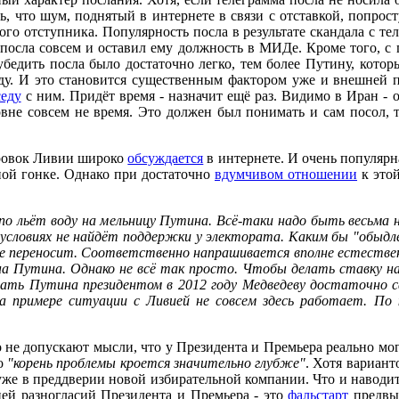
 что шум, поднятый в интернете в связи с отставкой, попрост
го отступника. Популярность посла в результате скандала с те
 посла совсем и оставил ему должность в МИДе. Кроме того, с 
 убедить посла было достаточно легко, тем более Путину, кото
оду. И это становится существенным фактором уже и внешней 
седу
с ним. Придёт время - назначит ещё раз. Видимо в Иран 
овне совсем не время. Это должен был понимать и сам посол, 
ировок Ливии широко
обсуждается
в интернете. И очень популярн
ой гонке. Однако при достаточно
вдумчивом отношении
к этой
по льёт воду на мельницу Путина. Всё-таки надо быть весьма 
х условиях не найдёт поддержки у электората. Каким бы "обыд
е переносит. Соответственно напрашивается вполне естествен
г-на Путина. Однако не всё так просто. Чтобы делать ставку н
елать Путина президентом в 2012 году Медведеву достаточно с
а примере ситуации с Ливией не совсем здесь работает. По к
не допускают мысли, что у Президента и Премьера реально могу
то
"корень проблемы кроется значительно глубже"
. Хотя вариант
я уже в преддверии новой избирательной компании. Что и наводит
ией разногласий Президента и Премьера - это
фальстарт
предвыб