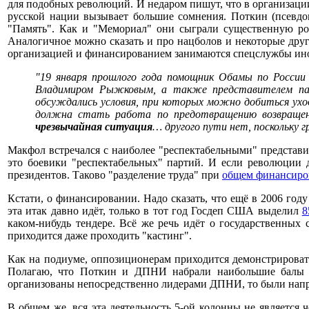
для подобных революций. И недаром пишут, что в организаци
русской нации вызывает большие сомнения. Поткин (псевдо
"Память". Как и "Мемориал" они сыграли существенную рол
Аналогичное можно сказать и про нацболов и некоторые друг
организацией и финансированием занимаются спецслужбы инос
"19 января прошлого года помощник Обамы по России
Владимиром Рыжковым, а также представителем па
обсуждались условия, при которых можно добиться уход
должна стать работа по предотвращению возвращени
чрезвычайная ситуация
… другого пути нет, поскольку
Макфол встречался с наиболее "респектабельными" представ
это боевики "респектабельных" партий. И если революции 
президентов. Таково "разделение труда" при
общем финансиро
Кстати, о финансировании. Надо сказать, что ещё в 2006 год
эта итак давно идёт, только в тот год Госдеп США выделил
8
каком-нибудь тендере. Всё же речь идёт о государственных
приходится даже проходить "кастинг".
Как на подиуме, оппозиционерам приходится демонстрировать
Полагаю, что Поткин и ДПНИ набрали наибольшие балы в
организованы непосредственно лидерами ДПНИ, то были напра
В общем же, вся эта деятельность 5-ой колонны не является