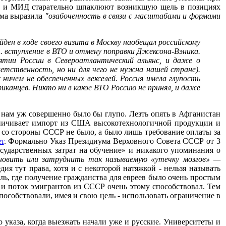
дума и МИД старательно шпаклюют возникшую щель в позициях
ума выразила
"озабоченность в связи с масштабами и формами
ден в ходе своего визита в Москву наобещал российскому
ч. вступление в ВТО и отмену поправки Джексона-Вэника.
тии России в Североатлантический альянс, и даже о
етственность, но ни для чего не нужна нашей стране).
ничем не обеспеченных векселей. Россия имела глупость
иканцев. Никто ни в какое ВТО Россию не принял, и даже
 нам уж совершенно было бы глупо. Лезть опять в Афганистан
раничивает импорт из США высокотехнологичной продукции и
а со стороны СССР не было, а было лишь требование оплаты за
т
. Формально Указ Президиума Верховного Совета СССР от 3
сударственных затрат на обучение» и никакого упоминания о
ановить или затруднить так называемую «утечку мозгов» —
ия тут права, хотя и с некоторой натяжкой - нельзя называть
ь, где получение гражданства для евреев было очень простым
ь и поток эмигрантов из СССР очень этому способствовал. Тем
собствовали, имея и свою цель - использовать ограничение в
о указа, когда выезжать начали уже и русские. Университеты и