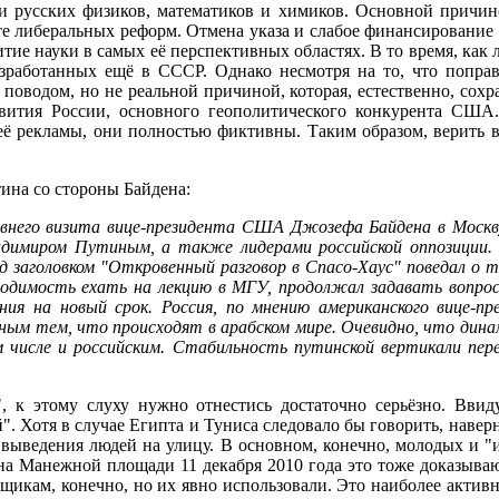
русских физиков, математиков и химиков. Основной причино
те либеральных реформ. Отмена указа и слабое финансирование 
витие науки в самых её перспективных областях. В то время, к
азработанных ещё в СССР. Однако несмотря на то, что попра
водом, но не реальной причиной, которая, естественно, сохран
вития России, основного геополитического конкурента США
 её рекламы, они полностью фиктивны. Таким образом, верить 
ина со стороны Байдена:
внего визита вице-президента США Джозефа Байдена в Москву,
димиром Путиным, а также лидерами российской оппозиции.
од заголовком "Откровенный разговор в Спасо-Хаус" поведал о 
ходимость ехать на лекцию в МГУ, продолжал задавать вопрос
ия на новый срок. Россия, по мнению американского вице-п
чным тем, что происходят в арабском мире. Очевидно, что ди
числе и российским. Стабильность путинской вертикали пере
т", к этому слуху нужно отнестись достаточно серьёзно. Вв
 Хотя в случае Египта и Туниса следовало бы говорить, наверн
выведения людей на улицу. В основном, конечно, молодых и "
на Манежной площади 11 декабря 2010 года это тоже доказывают
льщикам, конечно, но их явно использовали. Это наиболее акт