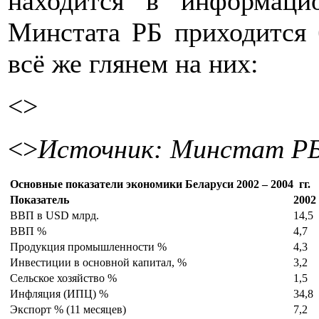
находится в информаци
Минстата РБ приходится
всё же глянем на них:
<>
<>
Источник: Минстат РБ
Основные показатели экономики Беларуси 2002 – 2004 гг.
Показатель
2002
ВВП в USD млрд.
14,5
ВВП %
4,7
Продукция промышленности %
4,3
Инвестиции в основной капитал, %
3,2
Сельское хозяйство %
1,5
Инфляция (ИПЦ) %
34,8
Экспорт % (11 месяцев)
7,2