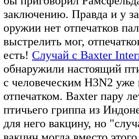
бы приговорил Рамсфельд
заключению. Правда и у з
оружии нет отпечатков пал
выстрелить мог, отпечатко
есть!
Случай с Baxter Inter
обнаружили настоящий пт
с человеческим H3N2 уже 
отпечатком. Baxter пару л
птичьего гриппа из Индоне
для него вакцину, но "слу
вакцин могла вместо этого