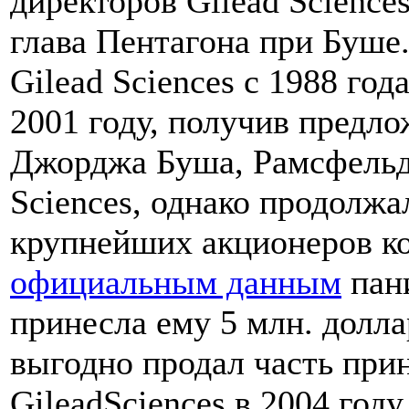
директоров Gilead Science
глава Пентагона при Буше
Gilead Sciences c 1988 года
2001 году, получив предл
Джорджа Буша, Рамсфельд 
Sciences, однако продолжа
крупнейших акционеров ко
официальным данным
пани
принесла ему 5 млн. долл
выгодно продал часть при
GileadSciences в 2004 году