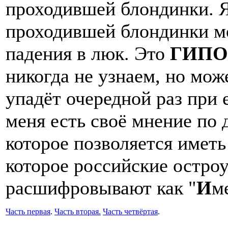
проходившей блондинки. Я
проходившей блондинки мо
падения в люк. Это
ГИПО
никогда не узнаем, но мож
упадёт очередной раз при 
меня есть своё мнение по 
которое позволяется имет
которое российские остро
расшифровывают как "
И
м
Часть первая
.
Часть вторая.
Часть четвёртая
.