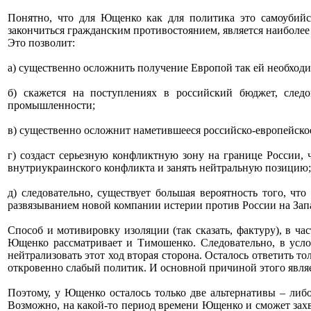
Понятно, что для Ющенко как для политика это самоубийс
закончиться гражданским противостоянием, является наиболее
Это позволит:
а) существенно осложнить получение Европой так ей необходи
б) скажется на поступлениях в российский бюджет, след
промышленности;
в) существенно осложнит наметившееся российско-европейско
г) создаст серьезную конфликтную зону на границе России,
внутриукраинского конфликта и занять нейтральную позицию;
д) следовательно, существует большая вероятность того, ч
развязыванием новой компании истерии против России на Зап
Способ и мотивировку изоляции (так сказать, фактуру), в 
Ющенко рассматривает и Тимошенко. Следовательно, в усло
нейтрализовать этот ход вторая сторона. Осталось ответить 
откровенно слабый политик. И основной причиной этого являе
Поэтому, у Ющенко осталось только две альтернативы – либо
Возможно, на какой-то период времени Ющенко и сможет захва