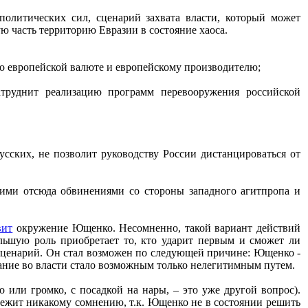
олитических сил, сценарий захвата власти, который может
ю часть территорию Евразии в состояние хаоса.
по европейской валюте и европейскому производителю;
атруднит реализацию программ перевооружения российской
сских, не позволит руководству России дистанцироваться от
ющими отсюда обвинениями со стороны западного агитпропа и
вит
окружение Ющенко. Несомненно, такой вариант действий
льшую роль приобретает то, кто ударит первым и сможет ли
й сценарий. Он стал возможен по следующей причине: Ющенко -
жание во власти стало возможным только нелегитимным путем.
 или громко, с посадкой на нары, – это уже другой вопрос).
длежит никакому сомнению, т.к. Ющенко не в состоянии решить