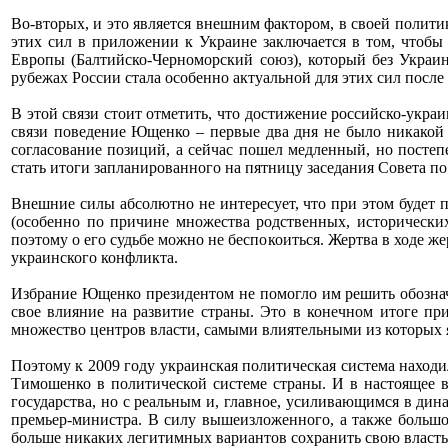
Во-вторых, и это является внешним фактором, в своей поли
этих сил в приложении к Украине заключается в том, чтобы
Европы (Балтийско-Черноморский союз), который без Украин
рубежах России стала особенно актуальной для этих сил после
В этой связи стоит отметить, что достижение российско-укра
связи поведение Ющенко – первые два дня не было никакой
согласование позиций, а сейчас пошел медленный, но посте
стать итоги запланированного на пятницу заседания Совета п
Внешние силы абсолютно не интересует, что при этом будет п
(особенно по причине множества родственных, исторически
поэтому о его судьбе можно не беспокоиться. Жертва в ходе 
украинского конфликта.
Избрание Ющенко президентом не помогло им решить обознач
свое влияние на развитие страны. Это в конечном итоге прив
множество центров власти, самыми влиятельными из которых 
Поэтому к 2009 году украинская политическая система наход
Тимошенко в политической системе страны. И в настоящее 
государства, но с реальным и, главное, усиливающимся в ди
премьер-министра. В силу вышеизложенного, а также большой
больше никаких легитимных вариантов сохранить свою власть