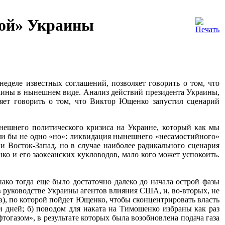
ной» Украины
деле известных соглашений, позволяет говорить о том, что
аины в нынешнем виде. Анализ действий президента Украины,
яет говорить о том, что Виктор Ющенко запустил сценарий
нешнего политического кризиса на Украине, который как мы
сли бы не одно «но»: ликвидация нынешнего «несамостийного»
и Восток-Запад, но в случае наиболее радикального сценария
ко и его заокеанских кукловодов, мало кого может успокоить.
ако тогда еще было достаточно далеко до начала острой фазы
 в руководстве Украины агентов влияния США, и, во-вторых, не
ов), по которой пойдет Ющенко, чтобы сконцентрировать власть
и дней; б) поводом для наката на Тимошенко избраны как раз
газом», в результате которых была возобновлена подача газа