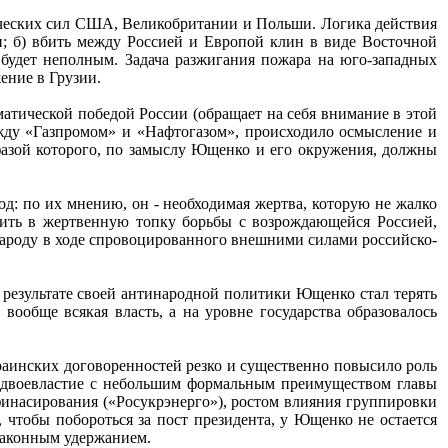
ических сил США, Великобритании и Польши. Логика действия
и; б) вбить между Россией и Европой клин в виде Восточной
 будет неполным. Задача разжигания пожара на юго-западных
ение в Грузии.
матической победой России (обращает на себя внимание в этой
жду «Газпромом» и «Нафтогазом», происходило осмысление и
фазой которого, по замыслу Ющенко и его окружения, должны
од: по их мнению, он - необходимая жертва, которую не жалко
сить в жертвенную топку борьбы с возрождающейся Россией,
 народу в ходе спровоцированного внешними силами российско-
результате своей антинародной политики Ющенко стал терять
 вообще всякая власть, а на уровне государства образовалось
раинских договоренностей резко и существенно повысило роль
ь двоевластие с небольшим формальным преимуществом главы
финасирования («Росукрэнерго»), ростом влияния группировки
 чтобы побороться за пост президента, у Ющенко не остается
законным удержанием.