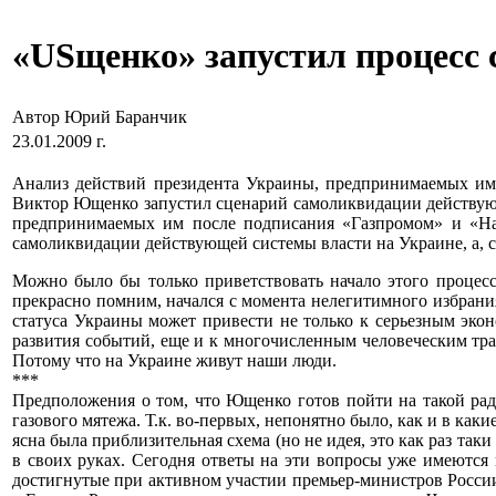
«USщенко» запустил процесс
Автор Юрий Баранчик
23.01.2009 г.
Анализ действий президента Украины, предпринимаемых им 
Виктор Ющенко запустил сценарий самоликвидации действующ
предпринимаемых им после подписания «Газпромом» и «Наф
самоликвидации действующей системы власти на Украине, а, 
Можно было бы только приветствовать начало этого процес
прекрасно помним, начался с момента нелегитимного избрани
статуса Украины может привести не только к серьезным экон
развития событий, еще и к многочисленным человеческим траг
Потому что на Украине живут наши люди.
***
Предположения о том, что Ющенко готов пойти на такой ра
газового мятежа. Т.к. во-первых, непонятно было, как и в ка
ясна была приблизительная схема (но не идея, это как раз та
в своих руках. Сегодня ответы на эти вопросы уже имеются 
достигнутые при активном участии премьер-министров России