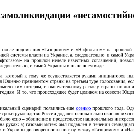
 самоликвидации «несамостий
после подписания «Газпромом» и «Нафтогазом» на прошлой не
ей системы власти на Украине, а, следовательно, и самой Укр
тогазом» на прошлой неделе известных соглашений, позвол
следовательно, и самой Украины в нынешнем виде.
са, который к тому же осуществляется руками инициаторов ны
я Ющенко президентом страны на третьем туре голосования, е
омическим потерям, и окончательному расколу страны по лини
едиям. И то, что происходящее будет целиком на совести Ющен
дикальный сценарий появились еще
осенью
прошлого года. Одн
кие сроки руководство России додавит основательно окопавшихся
ки было ясно – обвинение в предательстве национальных интерес
на руках: а) газовый мятеж был подавлен в течении семнадцат
 и Украины договоренности по газу между «Газпромом» и «Нафто