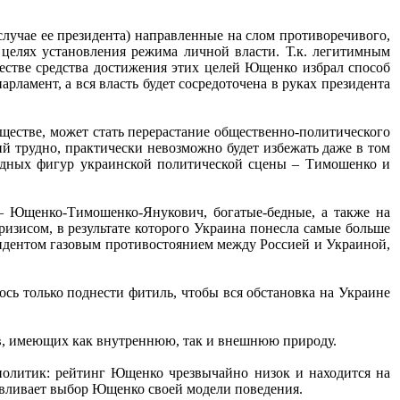
лучае ее президента) направленные на слом противоречивого,
целях установления режима личной власти. Т.к. легитимным
честве средства достижения этих целей Ющенко избрал способ
арламент, а вся власть будет сосредоточена в руках президента
естве, может стать перерастание общественно-политического
ий трудно, практически невозможно будет избежать даже в том
видных фигур украинской политической сцены – Тимошенко и
 – Ющенко-Тимошенко-Янукович, богатые-бедные, а также на
изисом, в результате которого Украина понесла самые больше
идентом газовым противостоянием между Россией и Украиной,
ось только поднести фитиль, чтобы вся обстановка на Украине
в, имеющих как внутреннюю, так и внешнюю природу.
 политик: рейтинг Ющенко чрезвычайно низок и находится на
лавливает выбор Ющенко своей модели поведения.