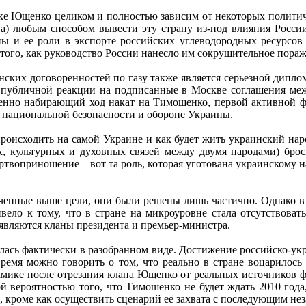
тике Ющенко целиком и полностью зависим от некоторых полит
 а) любым способом вывести эту страну из-под влияния Росси
ы и ее роли в экспорте российских углеводородных ресурсов
 того, как руководство России нанесло им сокрушительное пораж
инских договоренностей по газу также является серьезной дипло
 публичной реакции на подписанные в Москве соглашения ме
пенно набирающий ход накат на Тимошенко, первой активной 
о национальной безопасности и обороне Украины.
роисходить на самой Украине и как будет жить украинский нар
х, культурных и духовных связей между двумя народами) бро
жертвоприношение – вот та роль, которая уготована украинскому
енные выше цели, они были решены лишь частично. Однако в 
ело к тому, что в стране на микроуровне стала отсутствовать
являются кланы президента и премьер-министра.
илась фактически в разобранном виде. Достижение российско-ук
время можно говорить о том, что реально в стране воцарилос
намике после отрезания клана Ющенко от реальных источников 
 вероятностью того, что Тимошенко не будет ждать 2010 года,
, кроме как осуществить сценарий ее захвата с последующим не