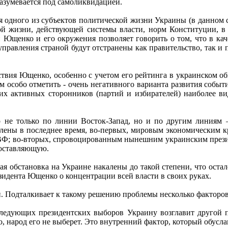
азумевается под самоликвидацией.
одного из субъектов политической жизни Украины (в данном с
ой жизни, действующей системы власти, норм Конституции, в 
й Ющенко и его окружения позволяет говорить о том, что в ка
правления страной будут отстранены как правительство, так и п
вия Ющенко, особенно с учетом его рейтинга в украинском общ
м особо отметить - очень негативного варианта развития событ
оих активных сторонников (партий и избирателей) наиболее 
о не только по линии Восток-Запад, но и по другим линиям
лены в последнее время, во-первых, мировым экономическим кр
МВФ; во-вторых, спровоцированным нынешним украинским през
составляющую.
я обстановка на Украине накалены до такой степени, что остал
езидента Ющенко о концентрации всей власти в своих руках.
. Подталкивает к такому решению проблемы несколько факторо
 следующих президентских выборов Украину возглавит другой
о, народ его не выберет. Это внутренний фактор, который обус