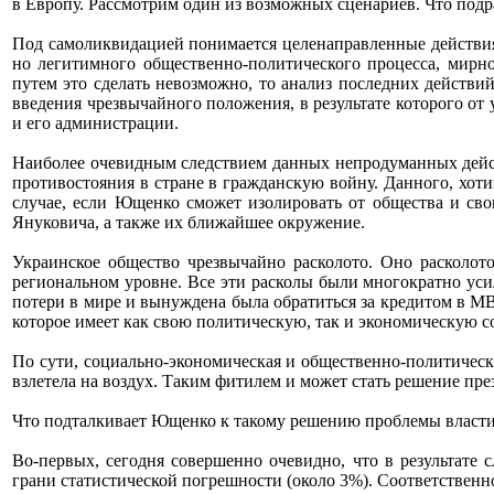
в Европу. Рассмотрим один из возможных сценариев. Что подр
Под самоликвидацией понимается целенаправленные действия 
но легитимного общественно-политического процесса, мирн
путем это сделать невозможно, то анализ последних действи
введения чрезвычайного положения, в результате которого от у
и его администрации.
Наиболее очевидным следствием данных непродуманных дейст
противостояния в стране в гражданскую войну. Данного, хоти
случае, если Ющенко сможет изолировать от общества и св
Януковича, а также их ближайшее окружение.
Украинское общество чрезвычайно расколото. Оно расколот
региональном уровне. Все эти расколы были многократно уси
потери в мире и вынуждена была обратиться за кредитом в 
которое имеет как свою политическую, так и экономическую 
По сути, социально-экономическая и общественно-политическа
взлетела на воздух. Таким фитилем и может стать решение пр
Что подталкивает Ющенко к такому решению проблемы власти
Во-первых, сегодня совершенно очевидно, что в результате
грани статистической погрешности (около 3%). Соответственн