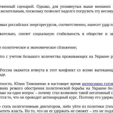
твенный сценарий. Однако, для упомянутых выше внешних п
 желательным, поскольку позволит надолго погрузить эту весому
мых российских энергоресурсов, соответственно, нанесет удар 
овательно, снизит социальную стабильность в обществе и з
е политическое и экономическое сближение;
 что с учетом большого количества проживающих на Украине ру
то Россия окажется втянута в этот конфликт со всеми вытека
аде.
частности, Юлии Тимошенко в настоящее время
интенсивно гото
виях резкого обострения политической борьбы на Украине бо
только на один вопрос – почему стал возможен такой негативны
тся то, что он проводит антинародный курс. Поэтому его удер
 стать нелегитимным диктатором, либо уйти из политики (тихо
тить власть. Но то, что он ее удержать не сможет – это не по