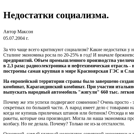
Недостатки социализма.
Автор Максон
05.07.2004 г.
За что чаще всего критикуют социализм? Какие недостатки у 
Сталине экономика росла по 20-25% в год! И вначале брежневс
предприятий. Объем промышленного производства увеличилс
в 2,3 раза; радиоэлектроника и нефтехимическая отрасль -
построены самая крупная в мире Красноярская ГЭС и Сл
На европейской территории страны было завершено создан
комбинат, Карагандинский комбинат. При участии итальянск
выпускать народный автомобиль "жигули" 660 тыс. легков
Почему же эти успехи подвергают сомнению? Очень просто - 
секретных по большей части. А народ имеет дело с товарами н
когда не купишь приличных штанов или ботинок! Отсюда и миф
ракеты, которые она производит. Могла ли наша экономика пр
колбасу. Но не делала. Почему? Только не из-за отсталости.
Основной, самый главный недостаток советской экономики и в