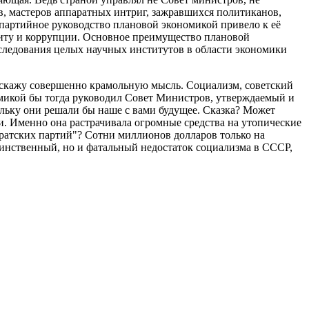
, мастеров аппаратных интриг, зажравшихся политиканов,
о партийное руководство плановой экономикой привело к её
циту и коррупции. Основное преимущество плановой
следования целых научных институтов в области экономики
выскажу совершенно крамольную мысль. Социализм, советский
омикой бы тогда руководил Совет Министров, утверждаемый и
льку они решали бы наше с вами будущее. Сказка? Может
ми. Именно она растрачивала огромные средства на утопические
братских партий"? Сотни миллионов долларов только на
динственный, но и фатальный недостаток социализма в СССР,