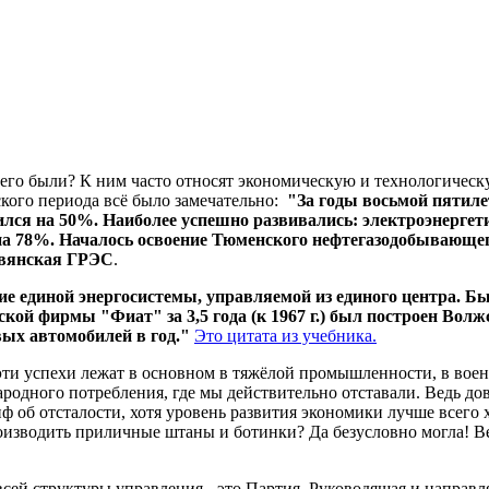
него были? К ним часто относят экономическую и технологическу
кого периода всё было замечательно:
"За годы восьмой пятил
я на 50%. Наиболее успешно развивались: электроэнергетик
 на 78%. Началось освоение Тюменского нефтегазодобывающего
авянская ГРЭС
.
ие единой энергосистемы, управляемой из единого центра. 
ой фирмы "Фиат" за 3,5 года (к 1967 г.) был построен Волж
ых автомобилей в год."
Это цитата из учебника.
эти успехи лежат в основном в тяжёлой промышленности, в воен
ародного потребления, где мы действительно отставали. Ведь д
 об отсталости, хотя уровень развития экономики лучше всего 
оизводить приличные штаны и ботинки? Да безусловно могла! Вед
сей структуры управления - это Партия. Руководящая и направл