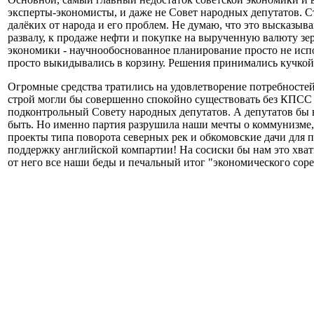
эксперты-экономисты, и даже не Совет народных депутатов. 
далёких от народа и его проблем. Не думаю, что это высказыв
развалу, к продаже нефти и покупке на вырученную валюту з
экономики - научнообоснованное планирование просто не исп
просто выкидывались в корзину. Решения принимались кучкой
Огромные средства тратились на удовлетворение потребностей
строй могли бы совершенно спокойно существовать без КПСС 
подконтрольный Совету народных депутатов. А депутатов бы 
быть. Но именно партия разрушила наши мечты о коммунизме, з
проекты типа поворота северных рек и обкомовские дачи для 
поддержку английской компартии! На сосиски бы нам это хват
от него все наши беды и печальный итог "экономического сор