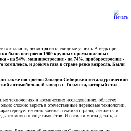
ю отсталость, несмотря на очевидные успехи. А ведь при
етки было построено 1900 крупных промышленных
а - на 54%, машиностроение - на 74%, приборостроение -
 комплекса, и добыча газа в стране резко возросла. Были
Были также построены Западно-Сибирский металлургический
ский автомобильный завод в г. Тольятти, который стал
ных технологиях и космических исследованиях, областях
овольно сложно верить в отечественные передовые технологии,
характеризует именно военная техника страны, самолёты и
ь это много проще самолётов. И сосиски могла делать, и
яющая. Ведь страной управлял не Совет министров, не