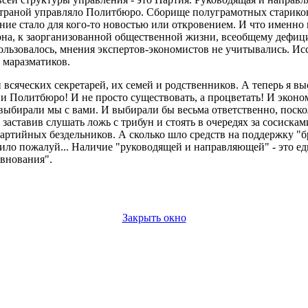
Страной управляло Политбюро. Сборище полуграмотных стариков
ание стало для кого-то новостью или откровением. И что именн
ерна, к заорганизованной общественной жизни, всеобщему дефи
ользовалось, мнения экспертов-экономистов не учитывались. Ис
 маразматиков.
 всяческих секретарей, их семей и родственников. А теперь я 
и Политбюро! И не просто существовать, а процветать! И экон
выбирали мы с вами. И выбирали бы весьма ответственно, поско
аставив слушать ложь с трибун и стоять в очередях за сосиска
партийных бездельников. А сколько шло средств на поддержку "
ило пожалуй... Наличие "руководящей и направляющей" - это е
евнования".
Закрыть окно