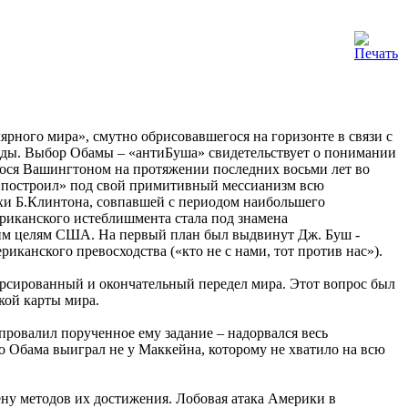
рного мира», смутно обрисовавшегося на горизонте в связи с
воды. Выбор Обамы – «антиБуша» свидетельствует о понимании
гося Вашингтоном на протяжении последних восьми лет во
 «построил» под свой примитивный мессианизм всю
охи Б.Клинтона, совпавшей с периодом наибольшего
мериканского истеблишмента стала под знамена
ским целям США. На первый план был выдвинут Дж. Буш -
иканского превосходства («кто не с нами, тот против нас»).
орсированный и окончательный передел мира. Этот вопрос был
ской карты мира.
провалил порученное ему задание – надорвался весь
о Обама выиграл не у Маккейна, которому не хватило на всю
ену методов их достижения. Лобовая атака Америки в