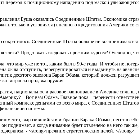
ит переход к позиционному нападению под маской улыбающегося
 правления Буша оказались Соединенные Штаты. Экономика стран
ыжить только в условиях а) внешнего кредитования Америки со 
о сократилось. Соединенные Штаты больше не воспринимаются к
кая элита? Продолжать следовать прежним курсом? Очевидно, чт
, что мир уже не тот, каким был в 90-е годы. И чтобы не потеря
ена была отступить, перегруппироваться и выдвинуть на авансце
тик десятого эшелона Барак Обама, который должен разрушить 
езко возросла продажа оружия.
атия, национальное и расовое равноправие в Америке сильны, 
мерику? – Вот вам Обама. Главное пока – перенести ответствен
ный комплекс деньгами со всего мира, с Соединенных Штатов на
-финансовой системы.
лишмента, выразившийся в избрании Барака Обамы, несет в себе 
 он поднимает, а когда внимание будет отвлечено на него так ж
одчеркнем, - <strong>прежних стратегических целей. </strong>