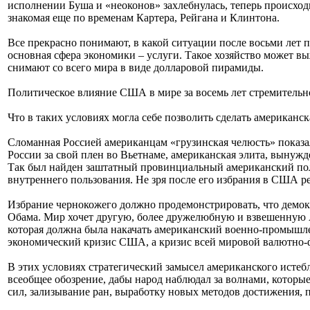
исполнении Буша и «неоконов» захлебнулась, теперь происход
знакомая еще по временам Картера, Рейгана и Клинтона.
Все прекрасно понимают, в какой ситуации после восьми лет
основная сфера экономики – услуги. Такое хозяйство может в
снимают со всего мира в виде долларовой пирамиды.
Политическое влияние США в мире за восемь лет стремительн
Что в таких условиях могла себе позволить сделать американс
Сломанная Россией американцам «грузинская челюсть» показала
России за свой плен во Вьетнаме, американская элита, вынужд
Так был найден заштатный провинциальный американский поли
внутреннего пользования. Не зря после его избрания в США р
Избрание чернокожего должно продемонстрировать, что демокр
Обама. Мир хочет другую, более дружелюбную и взвешенную А
которая должна была накачать американский военно-промышлен
экономический кризис США, а кризис всей мировой валютно
В этих условиях стратегический замысел американского истеб
всеобщее обозрение, дабы народ наблюдал за волнами, которые
сил, зализывание ран, выработку новых методов достижения, п