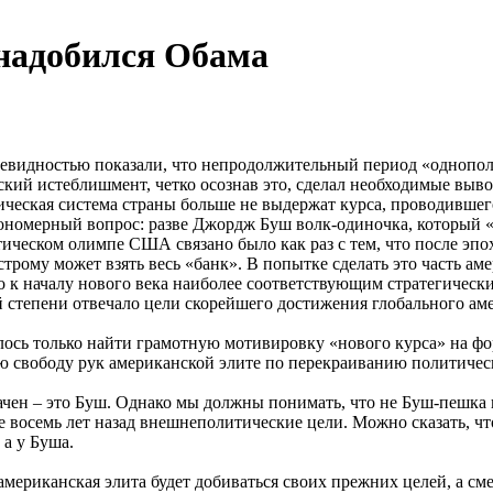
онадобился Обама
евидностью показали, что непродолжительный период «однополя
ский истеблишмент, четко осознав это, сделал необходимые вы
тическая система страны больше не выдержат курса, проводивше
акономерный вопрос: разве Джордж Буш волк-одиночка, который
тическом олимпе США связано было как раз с тем, что после эп
строму может взять весь «банк». В попытке сделать это часть а
го к началу нового века наиболее соответствующим стратегиче
й степени отвечало цели скорейшего достижения глобального амер
алось только найти грамотную мотивировку «нового курса» на ф
ую свободу рук американской элите по перекраиванию политиче
начен – это Буш. Однако мы должны понимать, что не Буш-пешка 
 восемь лет назад внешнеполитические цели. Можно сказать, чт
 а у Буша.
американская элита будет добиваться своих прежних целей, а см