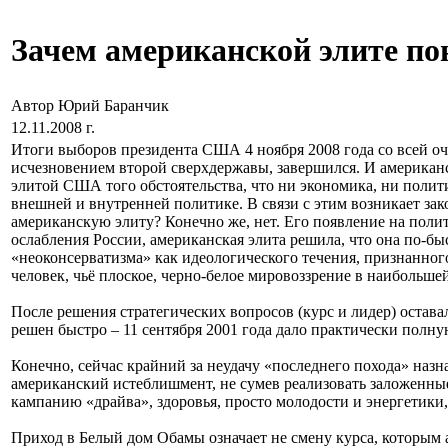
Зачем американской элите п
Автор Юрий Баранчик
12.11.2008 г.
Итоги выборов президента США 4 ноября 2008 года со всей оч
исчезновением второй сверхдержавы, завершился. И американ
элитой США того обстоятельства, что ни экономика, ни поли
внешней и внутренней политике. В связи с этим возникает з
американскую элиту? Конечно же, нет. Его появление на поли
ослабления России, американская элита решила, что она по-бы
«неоконсерватизма» как идеологического течения, признанно
человек, чьё плоское, черно-белое мировоззрение в наибольше
После решения стратегических вопросов (курс и лидер) остав
решен быстро – 11 сентября 2001 года дало практически полн
Конечно, сейчас крайний за неудачу «последнего похода» наз
американский истеблишмент, не сумев реализовать заложенные
кампанию «драйва», здоровья, просто молодости и энергетики,
Приход в Белый дом Обамы означает не смену курса, которым 