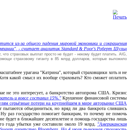
отится из-за общего падения мировой экономики и сокращения
пании", - считает аналитик Standard & Poor's Роберт Шульц
т, что страховых выплат просто не будет - некому будет платить. AIG,
помощи страховому гиганту в 85 млрд долларов, которые выложило
 масштабнее урагана "Катрина", который страховщики хоть и не
 Хотя какой смысл их вообще страховать? Кто сможет оплатить
чае не это интересует, а банкротство автопрома США. Кризис
затель и вовсе составил 15%."
Крушение финансовой системы
елям серьёзные потери на крупнейшем в мире авторынке США
 пытаются объединиться, но вряд ли два банкрота слившись
Ну раз государство помогает банкирам, то почему не помочь
е будет в ближайшее десятилетие и помощь государства лишь
го года убытки уже составили около 19 млрд.
"Американская
сообщает агентство Bloomberg. На 4 июля рыночная стоимость