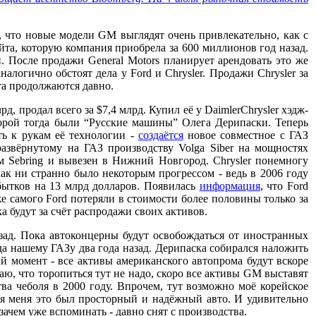
о, что новые модели GM выглядят очень привлекательно, как с
ойта, которую компания приобрела за 600 миллионов год назад.
. После продажи General Motors планирует арендовать это же
налогично обстоят дела у Ford и Chrysler. Продажи Chrysler за
нта продолжаются давно.
д, продал всего за $7,4 млрд. Купил её у DaimlerChrysler хэдж-
торой тогда были “Русские машины” Олега Дерипаски. Теперь
ть к рукам её технологии -
создаётся
новое совместное с ГАЗ
 развёрнутому на ГАЗ производству Volga Siber на мощностях
ам Sebring и вывезен в Нижний Новгород. Chrysler понемногу
как ни странно было некоторым прогрессом - ведь в 2006 году
убытков на 13 млрд долларов. Появилась
информация
, что Ford
е самого Ford потеряли в стоимости более половины только за
а будут за счёт распродажи своих активов.
зад. Пока автоконцерны будут освобождаться от иностранных
да нашему ГАЗу два года назад. Дерипаска собирался наложить
ый момент - все активы американского автопрома будут вскоре
маю, что торопиться тут не надо, скоро все активы GM выставят
ва чеболя в 2000 году. Впрочем, тут возможно моё корейское
ля меня это был просторный и надёжный авто. И удивительно
ачем уже вспоминать - давно снят с производства.