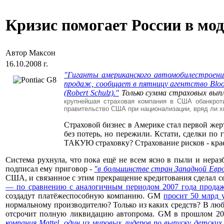
Кризис помогает России в мо
Автор Максон
16.10.2008 г.
"Гиганты американского автомобилестроения
продаж, сообщает в пятницу агентство Bloo
(Robert Schulz)."
Только сумма страховых вып
крупнейшая страховая компания в США обанкрот
правительство США при национализации, вряд ли х
Страховой бизнес в Америке стал первой жер
без потерь, но пережили. Кстати, сделки по
ТАКУЮ страховку? Страхование рисков - кр
Система рухнула, что пока ещё не всем ясно в пыли и нераз
подписал ему приговор -
"в большинстве стран Западной Евро
США, и связанное с этим прекращение кредитования сделал с
— по сравнению с аналогичным периодом 2007 года продажи
создадут платёжеспособную компанию. GM
просит 50 млрд 
нормальному производителю? Только из каких средств? В лю
отсрочит полную ликвидацию автопрома. GM в прошлом 2007
компания Mattel, один из мировых лидеров по выпуску детск