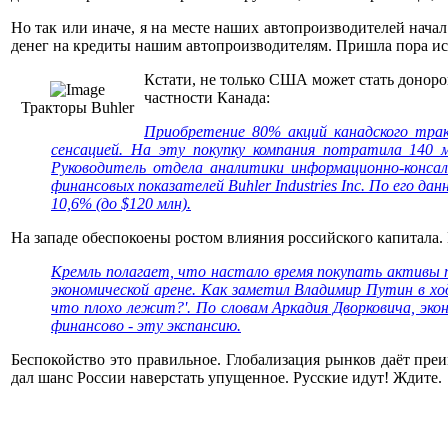
Но так или иначе, я на месте наших автопроизводителей нача
денег на кредиты нашим автопроизводителям. Пришла пора ис
Кстати, не только США может стать донором
частности Канада:
Тракторы Buhler
Приобретение 80% акций канадского трак
сенсацией. На эту покупку компания потратила 140 
Руководитель отдела аналитики информационно-консал
финансовых показателей Buhler Industries Inc. По его да
10,6% (до $120 млн).
На западе обеспокоены ростом влияния российского капитала. 
Кремль полагает, что настало время покупать активы п
экономической арене. Как заметил Владимир Путин в ходе
что плохо лежит?'. По словам Аркадия Дворковича, эк
финансово - эту экспансию.
Беспокойство это правильное. Глобализация рынков даёт пре
дал шанс России наверстать упущенное. Русские идут! Ждите.