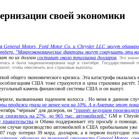
дернизации своей экономики
 General Motors, Ford Motor Co. и Chrysler LLC могут обанкр
mberg. "Макроэкономические факторы могут сокрушить эти ком
лат по их долгам
составит около триллиона долларов
.
Это значи
илась и была национализирована ещё в сентябре. Государственной 
ватит, чтобы обеспечить все страховые выплаты.
твой общего экономического кризиса.
Эта катастрофа оказалась
 гособлигациям США тоже страхуются и цена страховки растёт.
аеугольный камень финансовой системы США и он вынут.
берихе, вызванными падением колосса . Но меня в данном слу
пы продажи упали не менее чем на 10%. А в Америке этот пока
ентябрь "чёрным" для дилеров, он
"принёс ведущим производит
 снизились на 27%, до 965 тыс. автомобилей."
GM и Chrysler
у правительства
и Обама поддерживает эту просьбу о помощи. 
бом случае производство автомобилей в США прибыльным уже н
 году потерял 39 млрд. долларов, а в первом полугодии это
их игрушек, обогнала по рыночной стоимости General Motors, 