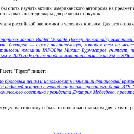
л бы опять изучать активы американского автопрома на предмет
пользовать нефтедоллары для реальных покупок.
 для российской экономики в условиях кризиса. Для этого подх
торного завода Buhler Versatile (Бюлер Версатайл) компание
млн. долларов — сумму внушительную, которая тем не менее,
тинговой компании INFOLine Михаил Бурмистров считает, чт
нным, в 2005 году объем продаж компании снизился на 2%, в 2006 г
Газета "Figaro" пишет:
о бросовым ценам и использовать нынешний финансовый кризис
 недавней встречи с главой национализированного банка ВТБ, '
ономического советника президента Дмитрия Медведева, правит
имущества сильному и была использована западом для захвата р
Закрыть окно