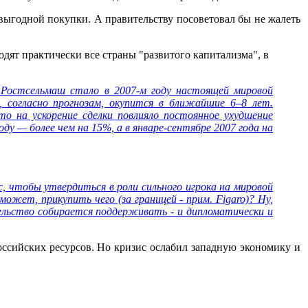
 выгодной покупки. А правительству посоветовал бы не жалеть
одят практически все страны "развитого капитализма", в
й Ростсельмаш стало в 2007-м году настоящей мировой
 согласно прогнозам, окупится в ближайшие 6–8 лет.
о на ускорение сделки повлияло постоянное ухудшение
оду — более чем на 15%, а в январе-сентябре 2007 года на
, чтобы утвердиться в роли сильного игрока на мировой
может, прикупить чего (за границей - прим. Figaro)? Ну,
ельство собирается поддерживать - и дипломатически и
оссийских ресурсов. Но кризис ослабил западную экономику и