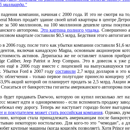
75 миллиарда."
падения компании, начиная с 2000 года. И это не смотря на т
eral Motors продаёт здание своей штаб квартиры в центре Детр
ние за 500 миллионов, на 100 миллионов дешевле цены покупки
канского автопрома.
Это картина полного упадка
. Совершенно а
ансовом квартале составили $0,5 млрд. Бедствия этого автогига
о в 2006 году, после того как убытки компании составили $1,6 млр
ендентов, включая канадскую Magna, основным акционером ко
 стоимость активов. Дерипаска же не оставляет планов прибра
 Caliber, Jeep Patriot и Jeep Сompass. Это в довесок к уже
куплен ещё в 2006 году вместе с лицензией на выпускавшуюся т
т. Убытки Ford в 2007 году
составили
2,7 млрд долларов и это 
ёс облегчения - только первое полугодие принесло концерну 
3,9% акций которой он планирует продать за 2,5 млрд. Акции ж
. Спасаться от банкротства гиганты американского автопрома пок
о будет продавать Daewoo, которую он купил несколько лет на
цесс может идти и одновременно - если вспомнить продажу заво
ебежал ему дорогу. Теперь же наступает гораздо более выгодн
 и покупателем может стать российская компания
. Однако, ду
ию, которая стала принадлежать американцам после банкротст
ываю некоторую ностольгию. Для кого-то это "чемодан", а д
юбят крупные машины (когда кошелёк позволяет). Хотя Prince нез