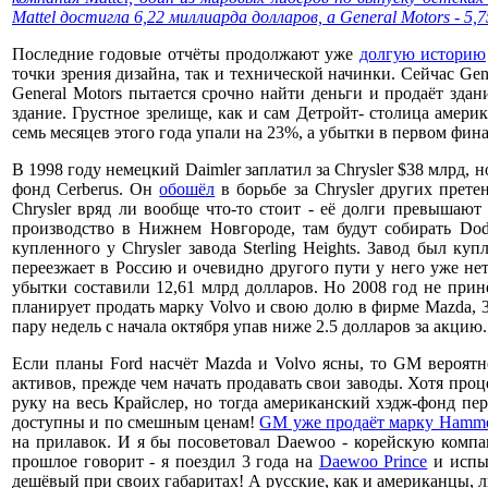
Mattel достигла 6,22 миллиарда долларов, а General Motors - 5,
Последние годовые отчёты продолжают уже
долгую историю
точки зрения дизайна, так и технической начинки. Сейчас Gen
General Motors пытается срочно найти деньги и продаёт зда
здание. Грустное зрелище, как и сам Детройт- столица амери
семь месяцев этого года упали на 23%, а убытки в первом фин
В 1998 году немецкий Daimler заплатил за Chrysler $38 млрд, н
фонд Cerberus. Он
обошёл
в борьбе за Chrysler других прет
Chrysler вряд ли вообще что-то стоит - её долги превышают
производство в Нижнем Новгороде, там будут собирать Dodge
купленного у Chrysler завода Sterling Heights. Завод был 
переезжает в Россию и очевидно другого пути у него уже не
убытки составили 12,61 млрд долларов. Но 2008 год не прин
планирует продать марку Volvo и свою долю в фирме Mazda, 3
пару недель с начала октября упав ниже 2.5 долларов за акцию
Если планы Ford насчёт Mazda и Volvo ясны, то GM вероятн
активов, прежде чем начать продавать свои заводы. Хотя про
руку на весь Крайслер, но тогда американский хэдж-фонд пер
доступны и по смешным ценам!
GM уже продаёт марку Hammer
на прилавок. И я бы посоветовал Daewoo - корейскую компан
прошлое говорит - я поездил 3 года на
Daewoo Prince
и испыт
дешёвый при своих габаритах! А русские, как и американцы, л