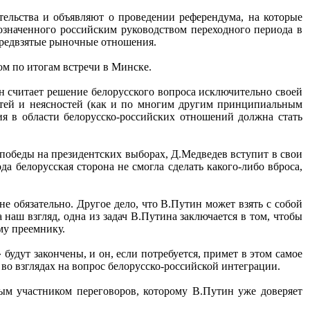
тельства и объявляют о проведении референдума, на которые
означенного российским руководством переходного периода в
предвзятые рыночные отношения.
ом по итогам встречи в Минске.
н считает решение белорусского вопроса исключительно своей
стей и неясностей (как и по многим другим принципиальным
ия в области белорусско-российских отношений должна стать
 победы на президентских выборах, Д.Медведев вступит в свои
ода белорусская сторона не смогла сделать какого-либо вброса,
е обязательно. Другое дело, что В.Путин может взять с собой
 наш взгляд, одна из задач В.Путина заключается в том, чтобы
му преемнику.
 будут закончены, и он, если потребуется, примет в этом самое
во взглядах на вопрос белорусско-российской интеграции.
вным участником переговоров, которому В.Путин уже доверяет