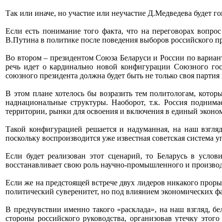
Так или иначе, но участие или неучастие Д.Медведева будет г
Если есть понимание того факта, что на переговорах вопро
В.Путина в политике после поведения выборов российского пр
Во втором – президентом Союза Беларуси и России по вариант
речь идет о кардинально новой конфигурации Союзного госу
союзного президента должна будет быть не только своя партия в
В этом плане хотелось бы возразить тем политологам, котор
наднациональные структуры. Наоборот, т.к. Россия подним
территории, рынки для освоения и включения в единый эконом
Такой конфигурацией решается и надуманная, на наш взгляд
поскольку воспроизводится уже известная советская система у
Если будет реализован этот сценарий, то Беларусь в усло
восстанавливает свою роль научно-промышленного и производ
Если же на предстоящей встрече двух лидеров никакого прорыв
политический суверенитет, но под влиянием экономических фа
В предчувствии именно такого «расклада», на наш взгляд, б
стороны российского руководства, организовав утечку этог