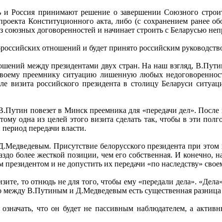
сь и Россия принимают решение о завершении Союзного строи
роекта Конституционного акта, либо (с сохранением ранее об
из союзных договоренностей и начинает строить с Беларусью не
-российских отношений и будет принято российским руководств
шений между президентами двух стран. На наш взгляд, В.Пути
к своему преемнику ситуацию лишенную любых недоговоренно
е визита российского президента в столицу Беларуси ситуац
В.Путин повезет в Минск преемника для «передачи дел». После
этому одна из целей этого визита сделать так, чтобы в эти полг
 период передачи власти.
.Медведевым. Присутствие белорусского президента при этом н
до более жесткой позиции, чем его собственная. И конечно, на
им президентом и не допустить их передачи «по наследству» свое
зите, то отнюдь не для того, чтобы ему «передали дела». «Дела»
то между В.Путиным и Д.Медведевым есть существенная разница 
т означать, что он будет не пассивным наблюдателем, а акти