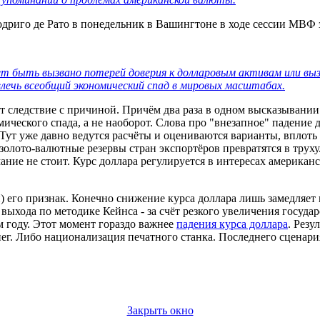
риго де Рато в понедельник в Вашингтоне в ходе сессии МВФ 
 быть вызвано потерей доверия к долларовым активам или вызов
лечь всеобщий экономический спад в мировых масштабах.
т следствие с причиной. Причём два раза в одном высказывании 
ического спада, а не наоборот. Слова про "внезапное" падение д
. Тут уже давно ведутся расчёты и оцениваются варианты, вплоть
золото-валютные резервы стран экспортёров превратятся в труху.
ние не стоит. Курс доллара регулируется в интересах американ
) его признак. Конечно снижение курса доллара лишь замедляе
выхода по методике Кейнса - за счёт резкого увеличения госуд
 году. Этот момент гораздо важнее
падения курса доллара
. Резу
ег. Либо национализация печатного станка. Последнего сценари
Закрыть окно