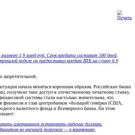
размере 1,9 млрд руб. Срок кредита составит 180 дней,
рошлой неделе он предоставил кредит ВТБ на сумму 6,9
о запретительной.
 ситуация начала меняться коренным образом. Российские банки
), получили таки доступ к отечественному печатному станку.
финансовой системы стали настолько значительны, что
 финансов и глав центробанков «большой семёрки (США,
одного валютного фонда и Всемирного банка. На этом
изнают:
тавить американцев остановить падение доллара.
фицитом во внешней торговле — в коммюнике,