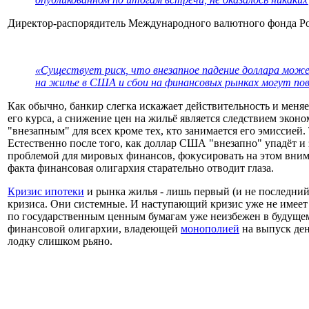
Директор-распорядитель Международного валютного фонда Род
«Существует риск, что внезапное падение доллара может
на жилье в США и сбои на финансовых рынках могут пов
Как обычно, банкир слегка искажает действительность и меняе
его курса, а снижение цен на жильё является следствием эконом
"внезапным" для всех кроме тех, кто занимается его эмиссией
Естественно после того, как доллар США "внезапно" упадёт и 
проблемой для мировых финансов, фокусировать на этом внима
факта финансовая олигархия старательно отводит глаза.
Кризис ипотеки
и рынка жилья - лишь первый (и не последний
кризиса. Они системные. И наступающий кризис уже не имеет 
по государственным ценным бумагам уже неизбежен в будущем
финансовой олигархии, владеющей
монополией
на выпуск ден
лодку слишком рьяно.