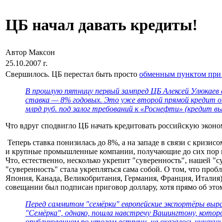
ЦБ начал давать кредиты!
Автор Максон
25.10.2007 г.
Свершилось. ЦБ перестал быть просто
обменным пунктом пр
В прошлую пятницу первый зампред ЦБ Алексей Улюкаев 
ставка — 8% годовых. Это уже второй прямой кредит о
млрд руб. под залог требований к «Рос­нефти» (кредит вы
Что вдруг сподвигло ЦБ начать кредитовать российскую эконо
Теперь ставка понизилась до 8%, а на западе в связи с кризи
и крупные промышленные компании, получающие до сих пор кре
Что, естественно, несколько укрепит "суверенность", нашей 
"суверенность" стала укрепляться сама собой. О том, что про
Япония, Канада, Великобритания, Германия, Франция, Италия
совещании был подписан приговор доллару, хотя прямо об это
Перед саммитом "семёрки" европейские экспортёры выра
"Семёрка", однако, пошла навстречу Вашингтону, котор
опубликованном по итогам встречи, не оказалось никаки