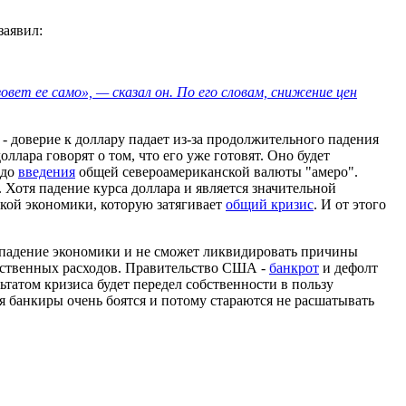
заявил:
ет ее само», — сказал он. По его словам, снижение цен
- доверие к доллару падает из-за продолжительного падения
оллара говорят о том, что его уже готовят. Оно будет
 до
введения
общей североамериканской валюты "амеро".
 Хотя падение курса доллара и является значительной
ской экономики, которую затягивает
общий кризис
. И от этого
т падение экономики и не сможет ликвидировать причины
арственных расходов. Правительство США -
банкрот
и дефолт
льтатом кризиса будет передел собственности в пользу
я банкиры очень боятся и потому стараются не расшатывать