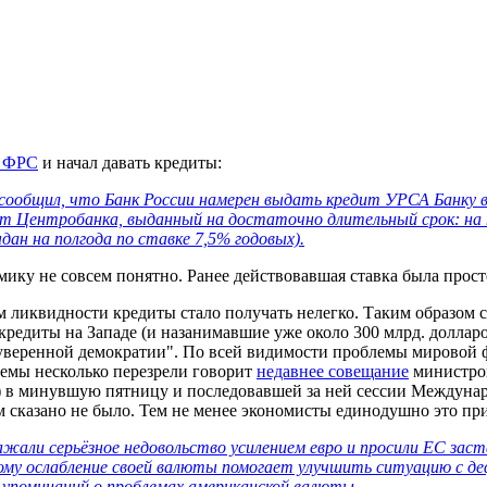
и ФРС
и начал давать кредиты:
сообщил, что Банк России намерен выдать кредит УРСА Банку в 
т Центробанка, выданный на достаточно длительный срок: на п
дан на полгода по ставке 7,5% годовых).
мику не совсем понятно. Ранее действовавшая ставка была прост
сом ликвидности кредиты стало получать нелегко. Таким образом
диты на Западе (и назанимавшие уже около 300 млрд. долларов
"суверенной демократии". По всей видимости проблемы мировой 
блемы несколько перезрели говорит
недавнее совещание
министров
) в минувшую пятницу и последовавшей за ней сессии Междунар
м сказано не было. Тем не менее экономисты единодушно это пр
жали серьёзное недовольство усилением евро и просили ЕС зас
ому ослабление своей валюты помогает улучшить ситуацию с де
х упоминаний о проблемах американской валюты.